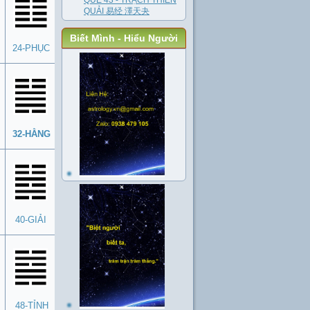
QUẺ 43 - TRẠCH THIÊN
QUẢI 易经 澤天夬
Biết Mình - Hiểu Người
24-PHỤC
32-HẰNG
40-GIẢI
48-TỈNH