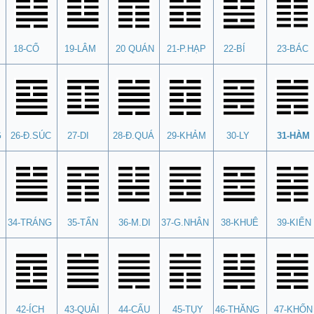
18-CỔ
19-LÂM
20 QUÁN
21-P.HẠP
22-BÍ
23-BÁC
G
26-Đ.SÚC
27-DI
28-Đ.QUÁ
29-KHẢM
30-LY
31-HÀM
34-TRÁNG
35-TẤN
36-M.DI
37-G.NHÂN
38-KHUÊ
39-KIỂN
42-ÍCH
43-QUẢI
44-CẤU
45-TỤY
46-THĂNG
47-KHỐN