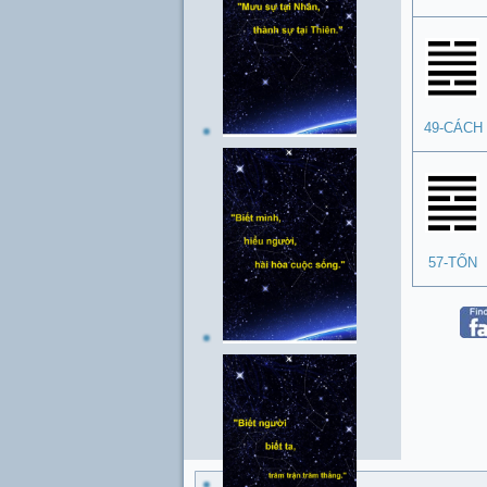
49-CÁCH
57-TỐN