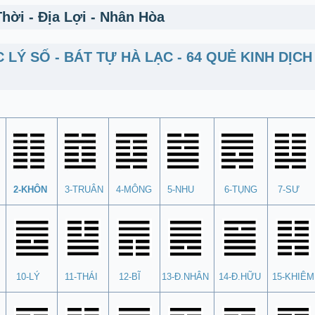
Thời - Địa Lợi - Nhân Hòa
 LÝ SỐ - BÁT TỰ HÀ LẠC - 64 QUẺ KINH DỊ
2-KHÔN
3-TRUÂN
4-MÔNG
5-NHU
6-TỤNG
7-SƯ
10-LÝ
11-THÁI
12-BĨ
13-Đ.NHÂN
14-Đ.HỮU
15-KHIÊM