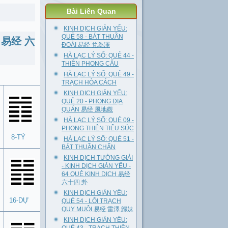
Bài Liên Quan
KINH DỊCH GIẢN YẾU:
QUẺ 58 - BÁT THUẦN
CH 易经 六
ĐOÀI 易经 兌為澤
HÀ LẠC LÝ SỐ: QUẺ 44 -
THIÊN PHONG CẤU
HÀ LẠC LÝ SỐ: QUẺ 49 -
TRẠCH HỎA CÁCH
KINH DỊCH GIẢN YẾU:
QUẺ 20 - PHONG ĐỊA
QUÁN 易经 風地觀
HÀ LẠC LÝ SỐ: QUẺ 09 -
PHONG THIÊN TIỂU SÚC
8-TỶ
HÀ LẠC LÝ SỐ: QUẺ 51 -
BÁT THUẦN CHẤN
KINH DỊCH TƯỜNG GIẢI
- KINH DỊCH GIẢN YẾU -
64 QUẺ KINH DỊCH 易经
六十四 卦
KINH DỊCH GIẢN YẾU:
16-DỰ
QUẺ 54 - LÔI TRẠCH
QUY MUỘI 易经 雷澤 歸妹
KINH DỊCH GIẢN YẾU: