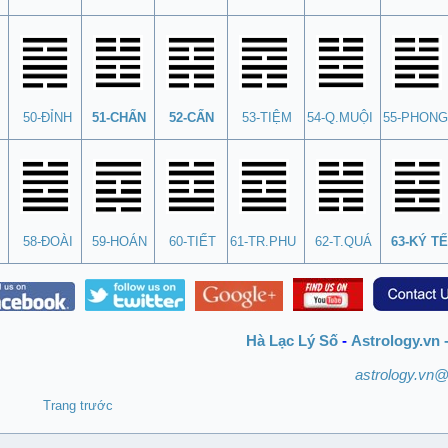
50-ĐỈNH
51-CHẤN
52-CẤN
53-TIỆM
54-Q.MUỘI
55-PHONG
58-ĐOÀI
59-HOÁN
60-TIẾT
61-TR.PHU
62-T.QUÁ
63-KÝ TẾ
Hà Lạc Lý Số
-
Astrology.vn 
astrology.vn
Trang trước