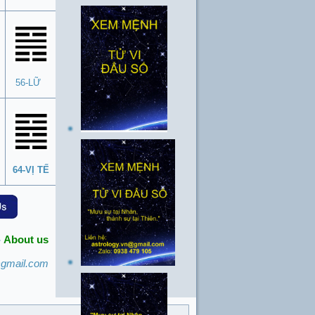
56-LỮ
64-VỊ TẾ
-
About us
@gmail.com