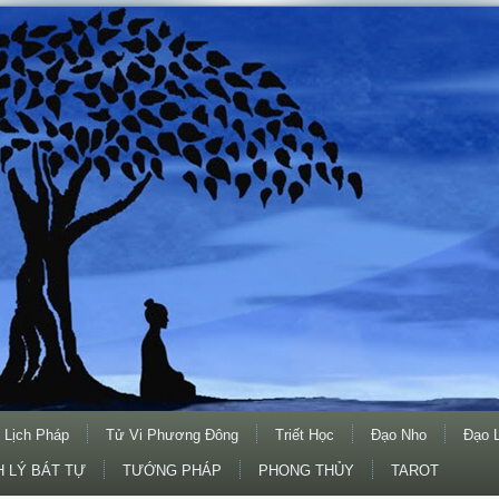
 Lịch Pháp
Tử Vi Phương Đông
Triết Học
Đạo Nho
Đạo 
 LÝ BÁT TỰ
TƯỚNG PHÁP
PHONG THỦY
TAROT