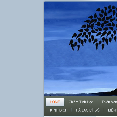
HOME
Chiêm Tinh Học
Thiên Văn
KINH DỊCH
HÀ LẠC LÝ SỐ
MỆNH