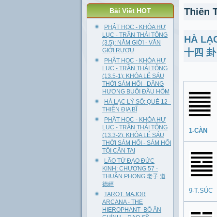
Thiên 
Bài Viết HOT
PHẬT HỌC - KHÓA HƯ
LỤC - TRẦN THÁI TÔNG
HÀ LẠC
(3.5): NĂM GIỚI - VĂN
GIỚI RƯỢU
十四 卦
PHẬT HỌC - KHÓA HƯ
LỤC - TRẦN THÁI TÔNG
(13.5-1): KHÓA LỄ SÁU
THỜI SÁM HỐI - DÂNG
HƯƠNG BUỔI ĐẦU HÔM
HÀ LẠC LÝ SỐ: QUẺ 12 -
THIÊN ĐỊA BĨ
PHẬT HỌC - KHÓA HƯ
LỤC - TRẦN THÁI TÔNG
1-CÀN
(13.3-2): KHÓA LỄ SÁU
THỜI SÁM HỐI - SÁM HỐI
TỘI CĂN TAI
LÃO TỬ ĐẠO ĐỨC
KINH: CHƯƠNG 57 -
THUẦN PHONG 老子 道
德經
9-T.SÚC
TAROT: MAJOR
ARCANA - THE
HIEROPHANT- BỘ ẨN