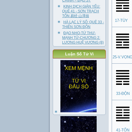
CHÍNH – ĐẠO SỸ
KINH DỊCH GIẢN YẾU:
QUẺ 41 - SƠN TRẠCH
TỔN 易经 山澤損
17-TÙY
HÀ LẠC LÝ SỐ: QUẺ 33 -
THIÊN SƠN ĐỘN
ĐẠO NHO-TỨ THƯ-
MẠNH TỬ-CHƯƠNG 2:
LƯƠNG HUỆ VƯƠNG (8)
Luận Số Tử Vi
25-V.VỌN
33-ĐỘN
41-TỔN