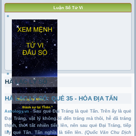
Luận Số Tử Vi
HÀ LẠC LÝ SỐ
HÀ LẠC LÝ SỐ: QUẺ 35 - HỎA ĐỊA TẤN
Sau quẻ Đại Tráng là quẻ Tấn. Trên ấy là quẻ
Astrology.vn -
Đại Tráng, vật lý không lẽ đến tráng mà thôi, hễ đã tráng
thịnh, thời tất nhiên tiến lên, nên sau quẻ Đại Tráng, tiếp
lấy quẻ Tấn. Tấn nghĩa là tiến lên.
(Quốc Văn Chu Dịch