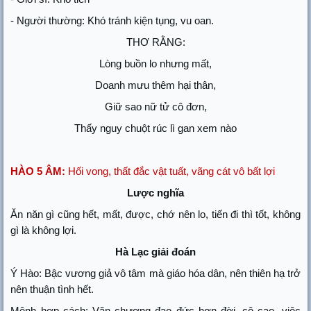
- Người thường: Khó tránh kiện tụng, vu oan.
THƠ RẰNG:
Lòng buồn lo nhưng mất,
Doanh mưu thêm hại thân,
Giữ sao nữ tử cô đơn,
Thấy nguy chuột rúc lì gan xem nào
HÀO 5 ÂM:
Hối vong, thất đắc vật tuất, vãng cát vô bất lợi
Lược nghĩa
Ăn năn gì cũng hết, mất, được, chớ nên lo, tiến đi thì tốt, không
gì là không lợi.
Hà Lạc giải đoán
Ý Hào: Bậc vương giả vô tâm mà giáo hóa dân, nên thiên hạ trở
nên thuận tình hết.
Mệnh hợp cách: Văn chương đạo đức hơn đời, cô cao, việc