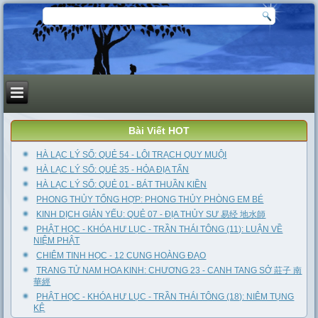
Bài Viết HOT
HÀ LẠC LÝ SỐ: QUẺ 54 - LÔI TRẠCH QUY MUỘI
HÀ LẠC LÝ SỐ: QUẺ 35 - HỎA ĐỊA TẤN
HÀ LẠC LÝ SỐ: QUẺ 01 - BÁT THUẦN KIỀN
PHONG THỦY TỔNG HỢP: PHONG THỦY PHÒNG EM BÉ
KINH DỊCH GIẢN YẾU: QUẺ 07 - ĐỊA THỦY SƯ 易经 地水師
PHẬT HỌC - KHÓA HƯ LỤC - TRẦN THÁI TÔNG (11): LUẬN VỀ
NIỆM PHẬT
CHIÊM TINH HỌC - 12 CUNG HOÀNG ĐẠO
TRANG TỬ NAM HOA KINH: CHƯƠNG 23 - CANH TANG SỞ 莊子 南
華經
PHẬT HỌC - KHÓA HƯ LỤC - TRẦN THÁI TÔNG (18): NIÊM TỤNG
KỆ