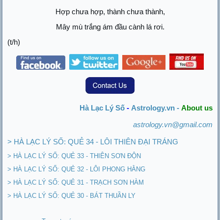
Hợp chưa hợp, thành chưa thành,
Mây mù trắng ám đầu cành lá rơi.
(t/h)
Hà Lạc Lý Số
-
Astrology.vn -
About us
astrology.vn@gmail.com
> HÀ LẠC LÝ SỐ: QUẺ 34 - LÔI THIÊN ĐẠI TRÁNG
> HÀ LẠC LÝ SỐ: QUẺ 33 - THIÊN SƠN ĐỘN
> HÀ LẠC LÝ SỐ: QUẺ 32 - LÔI PHONG HẰNG
> HÀ LẠC LÝ SỐ: QUẺ 31 - TRẠCH SƠN HÀM
> HÀ LẠC LÝ SỐ: QUẺ 30 - BÁT THUẦN LY