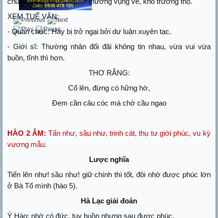
chức hay sơ xuất, người thường vụng về, khó trường thọ.
XEM TUẾ VẬN:
- Quan chức: Hay bị trở ngại bởi dư luận xuyên tạc.
- Giới sĩ: Thường nhân đối đãi không tin nhau, vừa vui vừa
buồn, tĩnh thì hơn.
THƠ RẰNG:
Cố lên, đừng có hững hờ,
Đem cần câu cóc mà chờ cầu ngao
HÀO 2 ÂM:
Tấn như, sầu như, trinh cát, thụ tư giới phúc, vu kỳ
vương mẫu.
Lược nghĩa
Tiến lên như! sầu như! giữ chính thì tốt, đội nhờ được phúc lớn
ở Bà Tổ mình (hào 5).
Hà Lạc giải đoán
Ý Hào: nhờ có đức, tuy buồn nhưng sau được phúc.