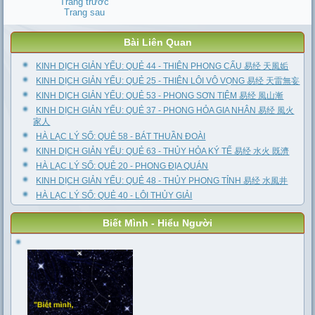
Trang trước
Trang sau
Bài Liên Quan
KINH DỊCH GIẢN YẾU: QUẺ 44 - THIÊN PHONG CẤU 易经 天風姤
KINH DỊCH GIẢN YẾU: QUẺ 25 - THIÊN LÔI VÔ VỌNG 易经 天雷無妄
KINH DỊCH GIẢN YẾU: QUẺ 53 - PHONG SƠN TIỆM 易经 風山漸
KINH DỊCH GIẢN YẾU: QUẺ 37 - PHONG HỎA GIA NHÂN 易经 風火
家人
HÀ LẠC LÝ SỐ: QUẺ 58 - BÁT THUẦN ĐOÀI
KINH DỊCH GIẢN YẾU: QUẺ 63 - THỦY HỎA KÝ TẾ 易经 水火 既濟
HÀ LẠC LÝ SỐ: QUẺ 20 - PHONG ĐỊA QUÁN
KINH DỊCH GIẢN YẾU: QUẺ 48 - THỦY PHONG TỈNH 易经 水風井
HÀ LẠC LÝ SỐ: QUẺ 40 - LÔI THỦY GIẢI
Biết Mình - Hiểu Người