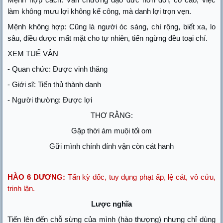
làm không mưu lợi không kể công, mà danh lợi trọn vẹn.
Mệnh không hợp: Cũng là người óc sáng, chí rộng, biết xa, lo
sâu, điều được mất mặt cho tự nhiên, tiến ngừng đều toại chí.
XEM TUẾ VẬN
- Quan chức: Được vinh thăng
- Giới sĩ: Tiến thủ thành danh
- Người thường: Được lợi
THƠ RẰNG:
Gặp thời ám muội tối om
Gữi mình chính đính vận còn cát hanh
HÀO 6 DƯƠNG:
Tấn kỳ dốc, tuy dụng phạt ấp, lệ cát, vô cửu,
trinh lận.
Lược nghĩa
Tiến lên đến chỗ sừng của mình (hào thượng) nhưng chỉ dùng