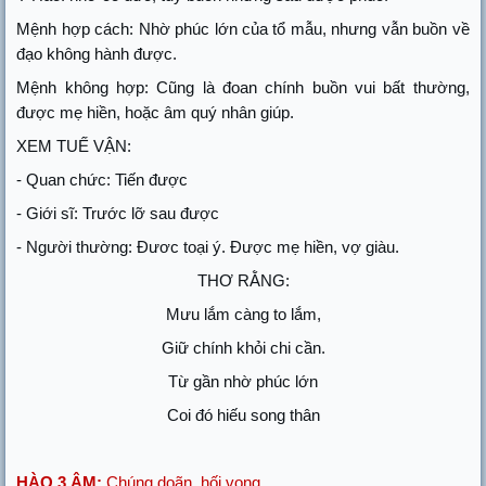
Mệnh hợp cách: Nhờ phúc lớn của tổ mẫu, nhưng vẫn buồn về
đạo không hành được.
Mệnh không hợp: Cũng là đoan chính buồn vui bất thường,
được mẹ hiền, hoặc âm quý nhân giúp.
XEM TUẾ VẬN:
- Quan chức: Tiến được
- Giới sĩ: Trước lỡ sau được
- Người thường: Đươc toại ý. Được mẹ hiền, vợ giàu.
THƠ RẰNG:
Mưu lắm càng to lắm,
Giữ chính khỏi chi cần.
Từ gần nhờ phúc lớn
Coi đó hiếu song thân
HÀO 3 ÂM:
Chúng doãn, hối vong