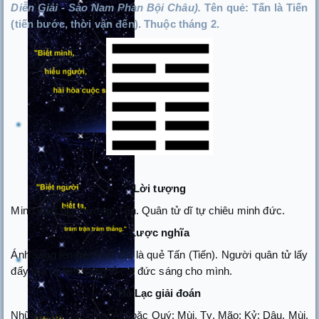
Diễn Giải - Sào Nam Phan Bội Châu).
Tên quẻ: Tấn là Tiến
(tiến bước, thời vận đến). Thuộc tháng 2.
Lời tượng
Minh xuất địa thượng: Tấn. Quân tử dĩ tự chiêu minh đức.
Lược nghĩa
Ánh sáng lên trên mặt đất là quẻ Tấn (Tiến). Người quân tử lấy
đấy mà tự làm sáng tỏ cái đức sáng cho mình.
Hà Lạc giải đoán
Những tuổi Nạp giáp: Ất hoặc Quý: Mùi, Tỵ, Mão; Kỷ: Dậu, Mùi,