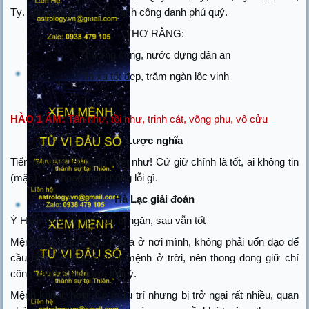
Tỵ. Lại sanh tháng 2 là cách công danh phú quý.
THƠ RẰNG:
Thưởng công, nước dựng dân an
Tin xa tốt đẹp, trăm ngàn lộc vinh
HÀO 1 ÂM:
Tấn như, tồi như, trinh cát, võng phu, vô cửu
Lược nghĩa
Tiến lên như! Bị ngăn chẹt như! Cứ giữ chính là tốt, ai không tin
(mặc) cứ khoan thai không lỗi gì.
Hà Lạc giải đoán
Ý Hào: Nhờ có đức, dù bị ngăn, sau vẫn tốt
Mệnh hợp cách: Giữ nghĩa ở nơi mình, không phải uốn đạo để
cầu hợp với người, biết mệnh ở trời, nên thong dong giữ chí
công danh, sau được toại ý.
Mệnh không hợp: Có mưu trí nhưng bị trở ngại rất nhiều, quan