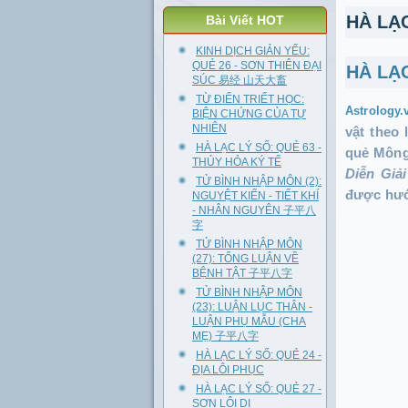
HÀ LẠ
Bài Viết HOT
KINH DỊCH GIẢN YẾU:
QUẺ 26 - SƠN THIÊN ĐẠI
HÀ LẠ
SÚC 易经 山天大畜
TỪ ĐIỂN TRIẾT HỌC:
Astrology
BIỆN CHỨNG CỦA TỰ
NHIÊN
vật theo 
HÀ LẠC LÝ SỐ: QUẺ 63 -
quẻ Mông
THỦY HỎA KÝ TẾ
Diễn Giả
TỬ BÌNH NHẬP MÔN (2):
được hướ
NGUYỆT KIẾN - TIẾT KHÍ
- NHÂN NGUYÊN 子平八
字
TỬ BÌNH NHẬP MÔN
(27): TỔNG LUẬN VỀ
BỆNH TẬT 子平八字
TỬ BÌNH NHẬP MÔN
(23): LUẬN LỤC THÂN -
LUẬN PHỤ MẪU (CHA
MẸ) 子平八字
HÀ LẠC LÝ SỐ: QUẺ 24 -
ĐỊA LÔI PHỤC
HÀ LẠC LÝ SỐ: QUẺ 27 -
SƠN LÔI DI