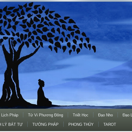
 Lịch Pháp
Tử Vi Phương Đông
Triết Học
Đạo Nho
Đạo 
 LÝ BÁT TỰ
TƯỚNG PHÁP
PHONG THỦY
TAROT