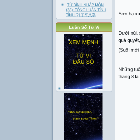
TỬ BÌNH NHẬP MÔN
(28): TỔNG LUẬN TÍNH
Sơn hạ xu
TÌNH [2] 子平八字
Luận Số Tử Vi
Dưới núi, 
quả quyết,
(Suối mới
Những tuổ
tháng 8 l