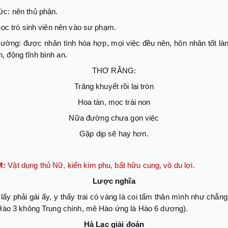
ức: nên thủ phận.
 học trò sinh viên nên vào sư phạm.
hường: được nhân tình hòa hợp, mọi việc đều nên, hôn nhân tốt làn
, động tĩnh bình an.
THƠ RẰNG:
Trăng khuyết rồi lại tròn
Hoa tàn, mọc trái non
Nữa đường chưa gọn việc
Gặp dịp sẽ hay hơn.
M:
Vật dụng thủ Nữ, kiến kim phu, bất hữu cung, vô du lợi.
Lược nghĩa
ấy phải gái ấy, y thấy trai có vàng là coi tấm thân mình như chẳn
 (Hào 3 không Trung chính, mê Hào ứng là Hào 6 dương).
Hà Lạc giải đoán