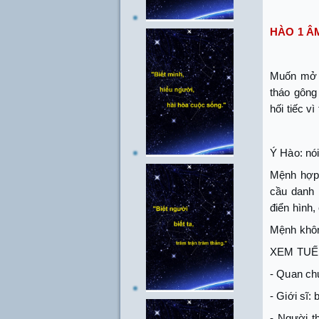
HÀO 1 Â
Muốn mở t
tháo gông
hối tiếc vì
Ý Hào: nói
Mệnh hợp 
cầu danh 
điển hình
Mệnh không
XEM TUẾ
- Quan chứ
- Giới sĩ: 
- Người t