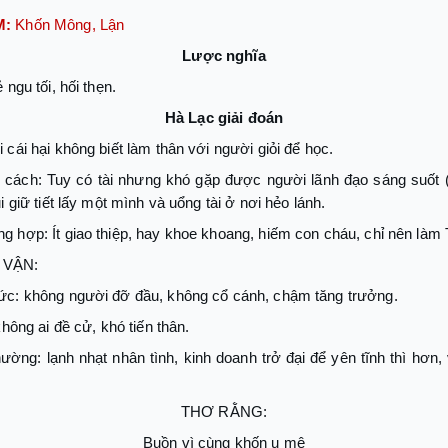
M:
Khốn Mông, Lận
Lược nghĩa
 ngu tối, hối thẹn.
Hà Lạc giải đoán
 cái hại không biết làm thân với người giỏi để học.
cách: Tuy có tài nhưng khó gặp được người lãnh đạo sáng suốt 
ủi giữ tiết lấy một mình và uổng tài ở nơi hẻo lánh.
g hợp: Ít giao thiệp, hay khoe khoang, hiếm con cháu, chỉ nên làm
 VẬN:
ức: không người đỡ đầu, không cổ cánh, chậm tăng trưởng.
 không ai đề cử, khó tiến thân.
ường: lạnh nhạt nhân tình, kinh doanh trở đại để yên tĩnh thì hơn
THƠ RẰNG:
Buồn vì cùng khốn u mê