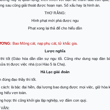
ng sau cũng giải thoát được hoạn nạn. Số xấu hay bị hình án.
THƠ RẰNG:
Hình phạt mới phá được ngu
Phạt xong lại thả để cho hiểu dần
DƯƠNG:
Bao Mông cát, nạp phụ cát, tử khắc gia.
Lược nghĩa
thì tốt (Giáo hóa dần dần sự ngu tối. Cũng như dung nạp đàn bà 
ửa trị được việc nhà (coi Hào 5 là Cha).
Hà Lạc giải đoán
 đúng đạo thầy thì tốt.
ách: là bậc đại hiền, đại lượng bao dung được mọi việc, giữ hòa 
ng hiếu vẹn toàn.
g hợp: thì cũng khởi gia lập nghiệp, vợ đảm con quý.
 VẬN: