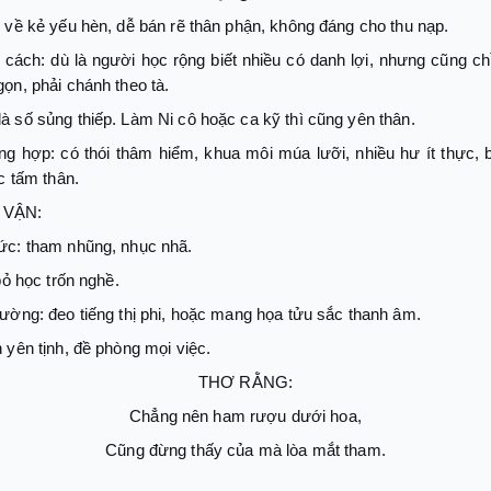
 về kẻ yếu hèn, dễ bán rẽ thân phận, không đáng cho thu nạp.
cách: dù là người học rộng biết nhiều có danh lợi, nhưng cũng chỉ
ọn, phải chánh theo tà.
 số sủng thiếp. Làm Ni cô hoặc ca kỹ thì cũng yên thân.
g hợp: có thói thâm hiểm, khua môi múa lưỡi, nhiều hư ít thực, b
ực tấm thân.
 VẬN:
ức: tham nhũng, nhục nhã.
 bỏ học trốn nghề.
ường: đeo tiếng thị phi, hoặc mang họa tửu sắc thanh âm.
 yên tịnh, đề phòng mọi việc.
THƠ RẰNG:
Chẳng nên ham rượu dưới hoa,
Cũng đừng thấy của mà lòa mắt tham.