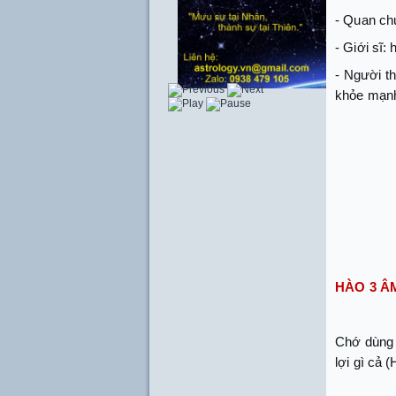
- Quan ch
- Giới sĩ:
- Người t
khỏe mạnh
HÀO 3 Â
Chớ dùng l
lợi gì cả