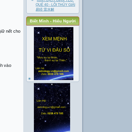
KINH DỊCH GIẢN YẾU:
QUẺ 40 - LÔI THỦY GIẢI
易经 雷水解
Biết Mình - Hiểu Người
giữ nết cho
nh vào