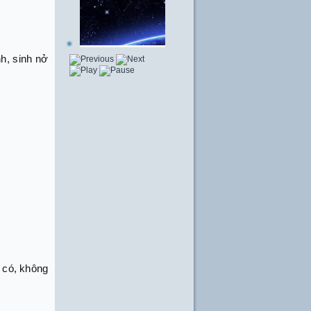
h, sinh nở
g có, không