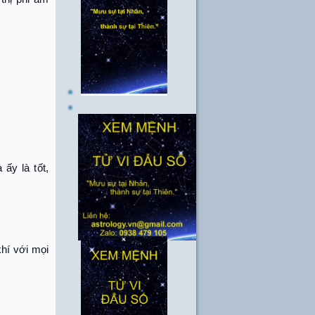
ấy là tốt,
khí với mọi