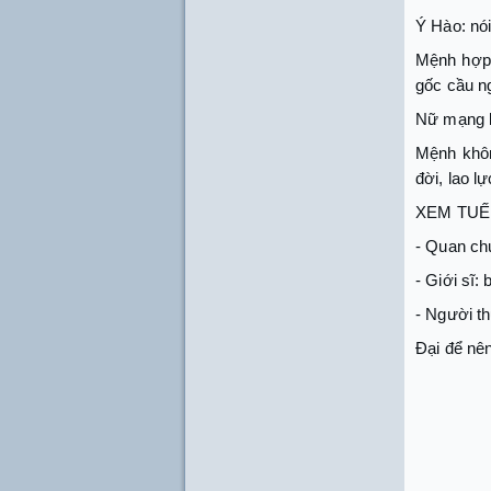
Ý Hào: nói
Mệnh hợp 
gốc cầu ng
Nữ mạng là
Mệnh khôn
đời, lao l
XEM TUẾ
- Quan ch
- Giới sĩ:
- Người th
Đại để nên