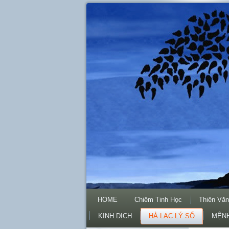
HOME
Chiêm Tinh Học
Thiên Văn
KINH DỊCH
HÀ LẠC LÝ SỐ
MỆNH