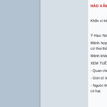
HÀO 4 Â
Khốn vì trẻ
Ý Hào: Nói
Mệnh hợp 
cứ thui th
Mệnh khôn
XEM TUẾ
- Quan ch
- Giới sĩ:
- Người th
có hại.