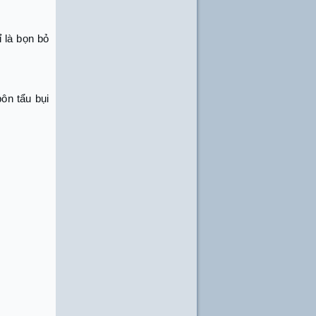
 là bọn bỏ
ôn tẩu bụi