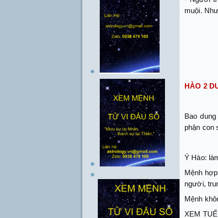
muội. Như
HÀO 2 
Bao dung 
phận con s
Ý Hào: làm
Mệnh hợp c
người, tru
Mệnh khôn
XEM TUẾ