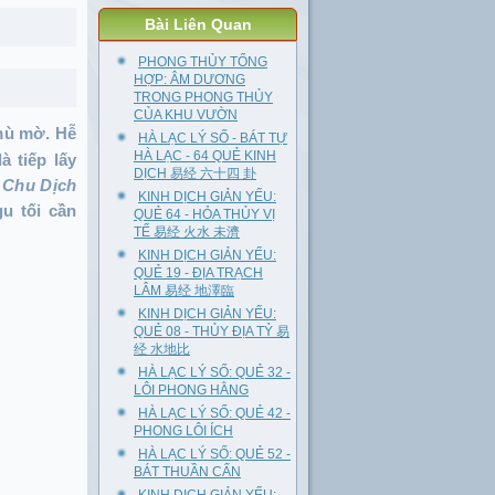
Bài Liên Quan
PHONG THỦY TỔNG
HỢP: ÂM DƯƠNG
TRONG PHONG THỦY
CỦA KHU VƯỜN
 mù mờ. Hễ
HÀ LẠC LÝ SỐ - BÁT TỰ
HÀ LẠC - 64 QUẺ KINH
à tiếp lấy
DỊCH 易经 六十四 卦
 Chu Dịch
KINH DỊCH GIẢN YẾU:
u tối cần
QUẺ 64 - HỎA THỦY VỊ
TẾ 易经 火水 未濟
KINH DỊCH GIẢN YẾU:
QUẺ 19 - ĐỊA TRẠCH
LÂM 易经 地澤臨
KINH DỊCH GIẢN YẾU:
QUẺ 08 - THỦY ĐỊA TỶ 易
经 水地比
HÀ LẠC LÝ SỐ: QUẺ 32 -
LÔI PHONG HẰNG
HÀ LẠC LÝ SỐ: QUẺ 42 -
PHONG LÔI ÍCH
HÀ LẠC LÝ SỐ: QUẺ 52 -
BÁT THUẦN CẤN