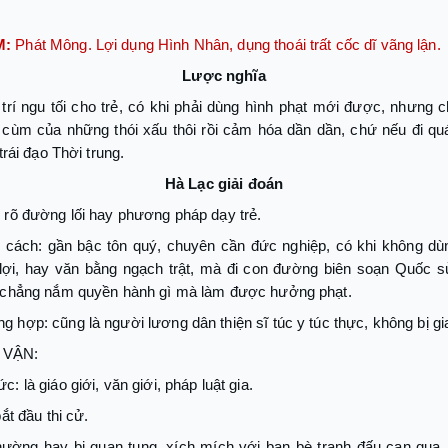
M:
Phát Mông. Lợi dụng Hình Nhân, dụng thoái trất cốc dĩ vãng lận.
Lược nghĩa
rí ngu tối cho trẻ, có khi phải dùng hình phạt mới được, nhưng c
 cùm của những thói xấu thôi rồi cảm hóa dần dần, chứ nếu đi quá
 trái đạo Thời trung.
Hà Lạc giải đoán
 rõ đường lối hay phương pháp dạy trẻ.
cách: gần bậc tôn quý, chuyên cần đức nghiệp, có khi không dù
lợi, hay văn bằng ngạch trật, mà đi con đường biên soạn Quốc sử,
, chẳng nắm quyền hành gì mà làm được hưởng phạt.
 hợp: cũng là người lương dân thiện sĩ túc y túc thực, không bị gi
 VẬN:
c: là giáo giới, văn giới, pháp luật gia.
bắt đầu thi cử.
hường hay bị quan tụng, xích mích với bạn bè tranh đấu can qua, 