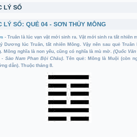
C LÝ SỐ
C LÝ SỐ: QUẺ 04 - SƠN THỦY MÔNG
-
Truân là lúc vạn vật mới sinh ra. Vật mới sinh ra tất nhiên
.vn
lý Dương lúc Truân, tất nhiên Mông. Vậy nên sau quẻ Truân l
. Mông nghĩa là non yếu, cũng có nghĩa là mù mờ.
(Quốc Văn
i - Sào Nam Phan Bội Châu)
. Tên quẻ: Mông là Muội (còn ng
ng dẫn). Thuộc tháng 8.