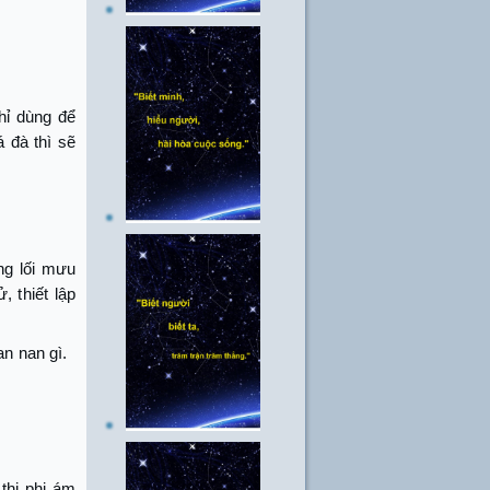
hỉ dùng để
 đà thì sẽ
ng lối mưu
 thiết lập
an nan gì.
thị phi ám