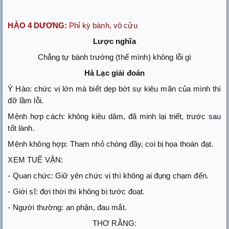
HÀO 4 DƯƠNG:
Phỉ kỳ bành, vô cửu
Lược nghĩa
Chẳng tự bành trướng (thế mình) không lỗi gì
Hà Lạc giải đoán
Ý Hào: chức vị lớn mà biết dẹp bớt sự kiêu mãn của mình thì
đỡ lầm lỗi.
Mệnh hợp cách: không kiêu dâm, đã minh lại triết, trước sau
tốt lành.
Mệnh không hợp: Tham nhỏ chóng đầy, coi bị họa thoán đạt.
XEM TUẾ VẬN:
- Quan chức: Giữ yên chức vị thì không ai đụng chạm đến.
- Giới sĩ: đợi thời thì không bị tước đoạt.
- Người thường: an phận, đau mắt.
THƠ RẰNG: