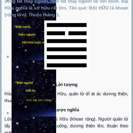
đồng tất thảy người, thời tất thảy người về với mình. Đại
Hữu nghĩa là sở hữu rất lớn. Tên quẻ: ĐẠI HỮU là khoan
(rộng lớn). Thuộc tháng 1.
Lời tượng
Hỏa tại thiên thượng: Đại Hữu, quân tử dĩ át ác dương thiện,
thuận thiên hưu mệnh.
Lược nghĩa
Lửa ở trên trời là quẻ Đại Hữu (khoan rộng). Người quân tử
lấy đấy mà ấn đều ác xuống, dương thiện lên, thuận theo
mệnh tốt của trời.