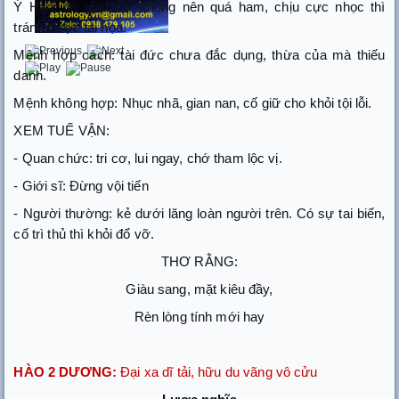
Ý Hào: đã giàu có, không nên quá ham, chịu cực nhọc thì
tránh được tai họa.
Mệnh hợp cách: tài đức chưa đắc dụng, thừa của mà thiếu
danh.
Mệnh không hợp: Nhục nhã, gian nan, cố giữ cho khỏi tội lỗi.
XEM TUẾ VẬN:
- Quan chức: tri cơ, lui ngay, chớ tham lộc vị.
- Giới sĩ: Đừng vội tiến
- Người thường: kẻ dưới lăng loàn người trên. Có sự tai biến,
cố trì thủ thì khỏi đổ vỡ.
THƠ RẰNG:
Giàu sang, mặt kiêu đầy,
Rèn lòng tính mới hay
HÀO 2 DƯƠNG:
Đại xa dĩ tải, hữu du vãng vô cửu