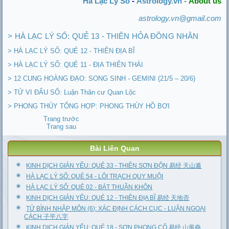
Hà Lạc Lý Số
-
Astrology.vn -
About us
astrology.vn@gmail.com
> HÀ LẠC LÝ SỐ: QUẺ 13 - THIÊN HỎA ĐỒNG NHÂN
> HÀ LẠC LÝ SỐ: QUẺ 12 - THIÊN ĐỊA BĨ
> HÀ LẠC LÝ SỐ: QUẺ 11 - ĐỊA THIÊN THÁI
> 12 CUNG HOÀNG ĐẠO: SONG SINH - GEMINI (21/5 – 20/6)
> TỬ VI ĐẨU SỐ: Luận Thân cư Quan Lộc
> PHONG THỦY TỔNG HỢP: PHONG THỦY HỒ BƠI
Trang trước
Trang sau
Bài Liên Quan
KINH DỊCH GIẢN YẾU: QUẺ 33 - THIÊN SƠN ĐỘN 易经 天山遁
HÀ LẠC LÝ SỐ: QUẺ 54 - LÔI TRẠCH QUY MUỘI
HÀ LẠC LÝ SỐ: QUẺ 02 - BÁT THUẦN KHÔN
KINH DỊCH GIẢN YẾU: QUẺ 12 - THIÊN ĐỊA BĨ 易经 天地否
TỬ BÌNH NHẬP MÔN (6): XÁC ĐỊNH CÁCH CỤC - LUẬN NGOẠI
CÁCH 子平八字
KINH DỊCH GIẢN YẾU: QUẺ 18 - SƠN PHONG CỔ 易经 山風蠱