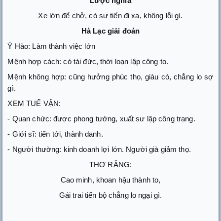
Lược nghĩa
Xe lớn để chở, có sự tiến đi xa, không lỗi gì.
Hà Lạc giải đoán
Ý Hào: Làm thành việc lớn
Mệnh hợp cách: có tài đức, thời loạn lập công to.
Mệnh không hợp: cũng hưởng phúc thọ, giàu có, chẳng lo sợ
gì.
XEM TUẾ VẬN:
- Quan chức: được phong tướng, xuất sư lập công trạng.
- Giới sĩ: tiến tới, thành danh.
- Người thường: kinh doanh lợi lớn. Người già giảm thọ.
THƠ RẰNG:
Cao minh, khoan hậu thành to,
Gái trai tiến bộ chẳng lo ngại gì.