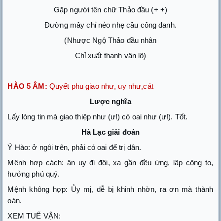
Gặp người tên chữ Thảo đầu (+ +)
Đường mây chỉ nẻo nhẹ cầu công danh.
(Nhược Ngộ Thảo đầu nhân
Chỉ xuất thanh vân lộ)
HÀO 5 ÂM:
Quyết phu giao như, uy như,cát
Lược nghĩa
Lấy lòng tin mà giao thiệp như (ư!) có oai như (ư!). Tốt.
Hà Lạc giải đoán
Ý Hào: ở ngôi trên, phải có oai để trị dân.
Mệnh hợp cách: ân uy đi đôi, xa gần đều ứng, lập công to,
hưởng phú quý.
Mệnh không hợp: Ủy mị, dễ bị khinh nhờn, ra ơn mà thành
oán.
XEM TUẾ VẬN: