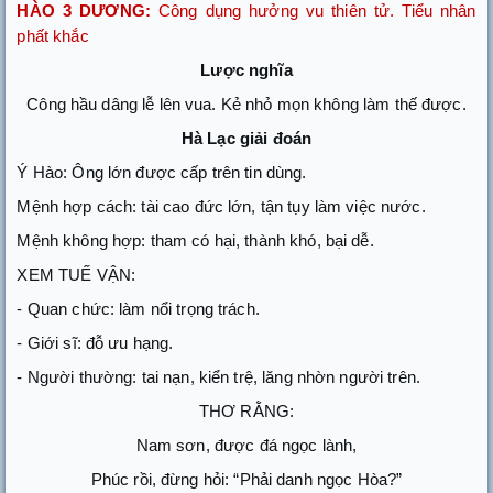
HÀO 3 DƯƠNG:
Công dụng hưởng vu thiên tử. Tiểu nhân
phất khắc
Lược nghĩa
Công hầu dâng lễ lên vua. Kẻ nhỏ mọn không làm thế được.
Hà Lạc giải đoán
Ý Hào: Ông lớn được cấp trên tin dùng.
Mệnh hợp cách: tài cao đức lớn, tận tụy làm việc nước.
Mệnh không hợp: tham có hại, thành khó, bại dễ.
XEM TUẾ VẬN:
- Quan chức: làm nổi trọng trách.
- Giới sĩ: đỗ ưu hạng.
- Người thường: tai nạn, kiển trệ, lăng nhờn người trên.
THƠ RẰNG:
Nam sơn, được đá ngọc lành,
Phúc rồi, đừng hỏi: “Phải danh ngọc Hòa?”