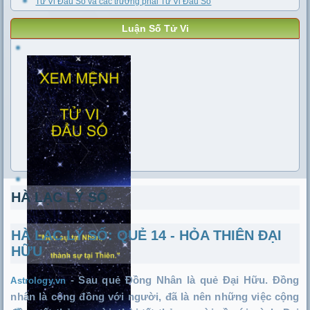
Tử Vi Đẩu Số và các trường phái Tử Vi Đẩu Số
Luận Số Tử Vi
HÀ LẠC LÝ SỐ
HÀ LẠC LÝ SỐ: QUẺ 14 - HỎA THIÊN ĐẠI
HỮU
-
Sau quẻ Đồng Nhân là quẻ Đại Hữu. Đồng
Astrology.vn
nhân là cộng đồng với người, đã là nên những việc cộng