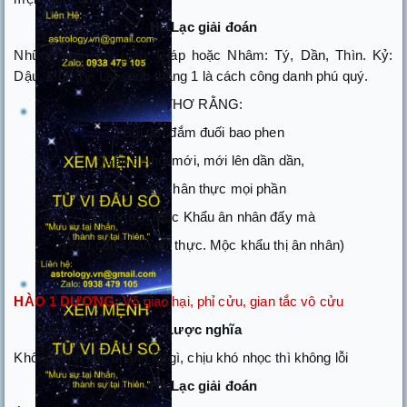
Hà Lạc giải đoán
Những tuổi Nạp giáp: Giáp hoặc Nhâm: Tý, Dần, Thìn. Kỷ:
Dậu, Mùi, Tỵ. Lại sanh tháng 1 là cách công danh phú quý.
THƠ RẰNG:
Bụi đời đắm đuối bao phen
Gặp dê hội mới, mới lên dần dần,
Lo sao chân thực mọi phần
Có người Mộc Khẩu ân nhân đấy mà
(Yêu cầu chân dữ thực. Mộc khẩu thị ân nhân)
HÀO 1 DƯƠNG:
Vô giao hại, phỉ cửu, gian tắc vô cửu
Lược nghĩa
Không dính hại, chẳng lỗi gì, chịu khó nhọc thì không lỗi
Hà Lạc giải đoán