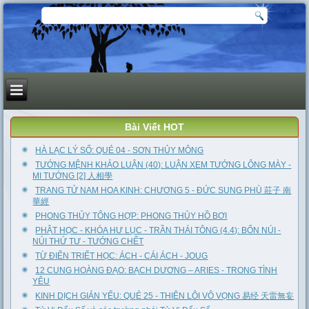
Bài Viết HOT
HÀ LẠC LÝ SỐ: QUẺ 04 - SƠN THỦY MÔNG
TƯỚNG MỆNH KHẢO LUẬN (40): LUẬN XEM TƯỚNG LÔNG MÀY -
MI TƯỚNG [2] 人相學
TRANG TỬ NAM HOA KINH: CHƯƠNG 5 - ĐỨC SUNG PHÙ 莊子 南
華經
PHONG THỦY TỔNG HỢP: PHONG THỦY HỒ BƠI
PHẬT HỌC - KHÓA HƯ LỤC - TRẦN THÁI TÔNG (4.4): BỐN NÚI -
NÚI THỨ TƯ - TƯỚNG CHẾT
TỪ ĐIỂN TRIẾT HỌC: ÁCH - CÁI ÁCH - JOUG
12 CUNG HOÀNG ĐẠO: BẠCH DƯƠNG – ARIES - TRONG TÌNH
YÊU
KINH DỊCH GIẢN YẾU: QUẺ 25 - THIÊN LÔI VÔ VỌNG 易经 天雷無妄