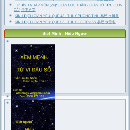
TỬ BÌNH NHẬP MÔN (24): LUẬN LỤC THÂN - LUẬN TỬ TỨC (CON
CÁI) 子平八字
KINH DỊCH GIẢN YẾU: QUẺ 48 - THỦY PHONG TỈNH 易经 水風井
KINH DỊCH GIẢN YẾU: QUẺ 03 - THỦY LÔI TRUÂN 易经 水雷屯
Biết Mình - Hiểu Người