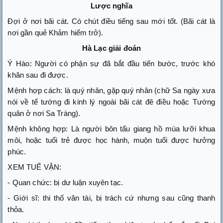
Lược nghĩa
Đợi ở nơi bãi cát. Có chút điều tiếng sau mới tốt. (Bãi cát là
nơi gần quẻ Khảm hiểm trở).
Hà Lạc giải đoán
Ý Hào: Người có phận sự đã bắt đầu tiến bước, trước khó
khăn sau đi được.
Mệnh hợp cách: là quý nhân, gặp quý nhân (chữ Sa ngày xưa
nói về tể tướng đi kinh lý ngoài bãi cát đê điều hoặc Tướng
quân ở nơi Sa Tràng).
Mệnh không hợp: Là người bôn tẩu giang hồ múa lưỡi khua
môi, hoặc tuổi trẻ được học hành, muộn tuổi được hưởng
phúc.
XEM TUẾ VẬN:
- Quan chức: bị dư luận xuyên tạc.
- Giới sĩ: thi thố văn tài, bị trách cứ nhưng sau cũng thanh
thỏa.