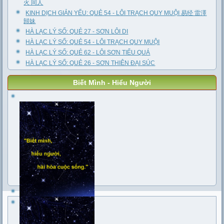
火 同人
KINH DỊCH GIẢN YẾU: QUẺ 54 - LÔI TRẠCH QUY MUỘI 易经 雷澤
歸妹
HÀ LẠC LÝ SỐ: QUẺ 27 - SƠN LÔI DI
HÀ LẠC LÝ SỐ: QUẺ 54 - LÔI TRẠCH QUY MUỘI
HÀ LẠC LÝ SỐ: QUẺ 62 - LÔI SƠN TIỂU QUÁ
HÀ LẠC LÝ SỐ: QUẺ 26 - SƠN THIÊN ĐẠI SÚC
Biết Mình - Hiểu Người