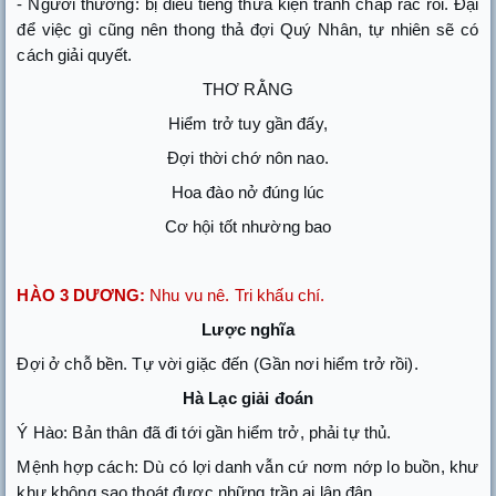
- Người thường: bị điều tiếng thưa kiện tranh chấp rắc rối. Đại
để việc gì cũng nên thong thả đợi Quý Nhân, tự nhiên sẽ có
cách giải quyết.
THƠ RẰNG
Hiểm trở tuy gần đấy,
Đợi thời chớ nôn nao.
Hoa đào nở đúng lúc
Cơ hội tốt nhường bao
HÀO 3 DƯƠNG:
Nhu vu nê. Tri khấu chí.
Lược nghĩa
Đợi ở chỗ bền. Tự vời giặc đến (Gần nơi hiểm trở rồi).
Hà Lạc giải đoán
Ý Hào: Bản thân đã đi tới gần hiểm trở, phải tự thủ.
Mệnh hợp cách: Dù có lợi danh vẫn cứ nơm nớp lo buồn, khư
khư không sao thoát được những trần ai lận đận.