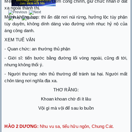
Mệnh hợp cách: Thanh Liêm công chính, giữ chức nhàn ở đất
xa ngoài thành thị.
Mệnh không hợp: thì ẩn dật nơi núi rừng, hưởng lộc tùy phận
tùy duyên, không dính dáng vào đường vinh nhục hỷ nộ của
áng công danh.
XEM TUẾ VẬN
- Quan chức: an thường thủ phận
- Giới sĩ: tiến bước bằng đường lối vòng ngoài, cũng đi tới,
nhưng không thối ý.
- Người thường: nên thủ thường để tránh tai hại. Người mất
chôn táng nơi nghĩa địa xa.
THƠ RẰNG:
Khoan khoan chờ đi ít lâu
Vội gì mà vội để sau lo buồn
HÀO 2 DƯƠNG:
Nhu vu sa, tiểu hữu ngôn, Chung Cát.