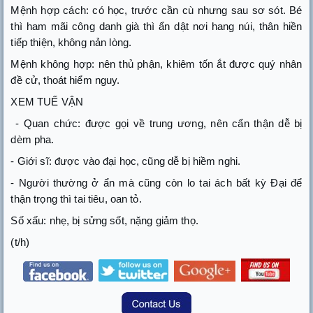
Mệnh hợp cách: có học, trước cần cù nhưng sau sơ sót. Bé
thì ham mãi công danh già thì ẩn dật nơi hang núi, thân hiền
tiếp thiện, không nản lòng.
Mệnh không hợp: nên thủ phận, khiêm tốn ắt được quý nhân
đề cử, thoát hiểm nguy.
XEM TUẾ VẬN
- Quan chức: được gọi về trung ương, nên cẩn thận dễ bị
dèm pha.
- Giới sĩ: được vào đại học, cũng dễ bị hiềm nghi.
- Người thường ở ẩn mà cũng còn lo tai ách bất kỳ Đại để
thận trọng thì tai tiêu, oan tỏ.
Số xấu: nhẹ, bị sửng sốt, nặng giảm thọ.
(t/h)