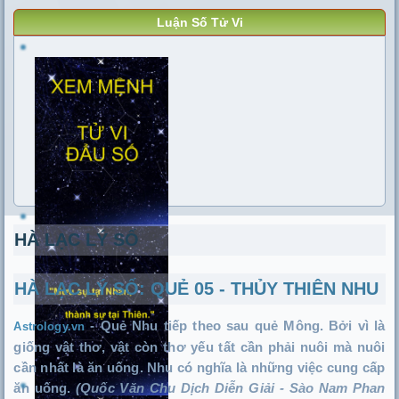
Luận Số Tử Vi
HÀ LẠC LÝ SỐ
HÀ LẠC LÝ SỐ: QUẺ 05 - THỦY THIÊN NHU
-
Quẻ Nhu tiếp theo sau quẻ Mông. Bởi vì là
Astrology.vn
giống vật thơ, vật còn thơ yếu tất cần phải nuôi mà nuôi
cần nhất là ăn uống. Nhu có nghĩa là những việc cung cấp
ăn uống.
(Quốc Văn Chu Dịch Diễn Giải - Sào Nam Phan