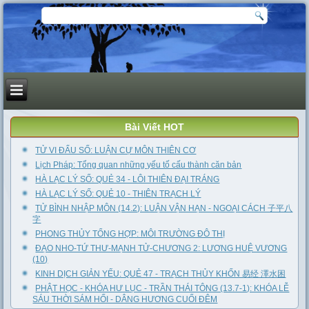
Bài Viết HOT
TỬ VI ĐẨU SỐ: LUẬN CỰ MÔN THIÊN CƠ
Lịch Pháp: Tổng quan những yếu tố cấu thành căn bản
HÀ LẠC LÝ SỐ: QUẺ 34 - LÔI THIÊN ĐẠI TRÁNG
HÀ LẠC LÝ SỐ: QUẺ 10 - THIÊN TRẠCH LÝ
TỬ BÌNH NHẬP MÔN (14.2): LUẬN VẬN HẠN - NGOẠI CÁCH 子平八
字
PHONG THỦY TỔNG HỢP: MÔI TRƯỜNG ĐÔ THỊ
ĐẠO NHO-TỨ THƯ-MẠNH TỬ-CHƯƠNG 2: LƯƠNG HUỆ VƯƠNG
(10)
KINH DỊCH GIẢN YẾU: QUẺ 47 - TRẠCH THỦY KHỐN 易经 澤水困
PHẬT HỌC - KHÓA HƯ LỤC - TRẦN THÁI TÔNG (13.7-1): KHÓA LỄ
SÁU THỜI SÁM HỐI - DÂNG HƯƠNG CUỐI ĐÊM