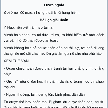
Lược nghĩa
Đợi ở nơi đổ máu, nhưng thoát khỏi hang hiểm.
Hà Lạc giải đoán
Ý Hào: nên biết tránh sự tai hại
Mệnh hợp cách: có tài đức, tri cơ, ra khỏi hiểm trở một cách
vui vẻ, nhờ đó thân được an toàn.
Mệnh không hợp bỏ người thân gần người sợ, rời nhà đi lang
thang. Bé mồ côi cha mẹ, lớn già làm gia nô cho nhà phú hào.
XEM TUẾ VẬN
- Quan chức; toàn được thân, tránh tai hại, chẳng vinh, chẳng
nhục.
- Giới sĩ: nếu ở đại học thì thành danh, ở trung học thì chưa
toại chí.
- Người thường: lại thương tổn, bình phục dần dần.
Tù được thả hay phân tán. Bị giam lâu được thân oan, người
đi xa hết bị ràng buộc ở quê người. Số xấu thì nên lùi vào nơi