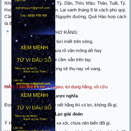
Những tuổi nạp GiápGiáp: Tý, Dần, Thìn; Mậu: Thân, Tuất, Tý.
Hoặc Nhâm: Tý, Dần, Thìn. Lại sanh tháng 8 là cách phú quý.
Cần được số âm dương, Nguyên đường, Quẻ Hào hợp cách
là đúng số tốt.
THƠ RẰNG:
Vỗ chèo, bơi miết trên sông,
Trước sau chưa rõ vận mông dở hay
Chiếc roi cầm sẵn trên tay.
Chuyến đi mừng sẽ thu nay vẻ vang.
HÀO 1 DƯƠNG:
Nhu vu giao, lợi dung hằng, vô cữu
Lược nghĩa
Đợi ở nơi đất rộng xa. Giữ nết hằng thì có lợi, không lỗi gì.
Hà Lạc giải đoán
Ý Hào: Sự hiểm trở còn ở xa xôi, chưa nên biến đổi gì.