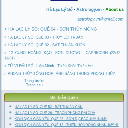
Hà Lạc Lý Số
-
Astrology.vn -
About us
astrology.vn@gmail.com
> HÀ LẠC LÝ SỐ: QUẺ 04 - SƠN THỦY MÔNG
> HÀ LẠC LÝ SỐ: QUẺ 03 - THỦY LÔI TRUÂN
> HÀ LẠC LÝ SỐ: QUẺ 02 - BÁT THUẦN KHÔN
> 12 CUNG HOÀNG ĐẠO: SƠN DƯƠNG - CAPRICORN (22/12 -
19/01)
> TỬ VI ĐẨU SỐ: Luận Mệnh - Thiên Khốc Thiên Hư
> PHONG THỦY TỔNG HỢP: ÁNH SÁNG TRONG PHONG THỦY
Trang trước
Trang sau
Bài Liên Quan
HÀ LẠC LÝ SỐ: QUẺ 52 - BÁT THUẦN CẤN
HÀ LẠC LÝ SỐ: QUẺ 28 - TRẠCH PHONG ĐẠI QUÁ
KINH DỊCH GIẢN YẾU: QUẺ 23 - SƠN ĐỊA BÁC 易经 山地剝
KINH DỊCH GIẢN YẾU: QUẺ 13 - THIÊN HỎA ĐỒNG NHÂN 易经 天