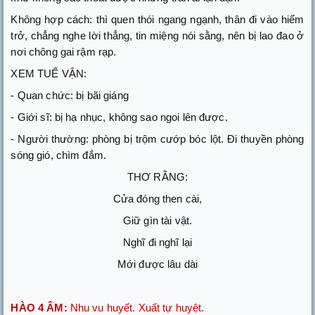
Không hợp cách: thì quen thói ngang ngạnh, thân đi vào hiểm
trở, chẳng nghe lời thẳng, tin miệng nói sằng, nên bị lao đao ở
nơi chông gai rậm rạp.
XEM TUẾ VẬN:
- Quan chức: bị bãi giáng
- Giới sĩ: bị hạ nhục, không sao ngoi lên được.
- Người thường: phòng bị trộm cướp bóc lột. Đi thuyền phòng
sóng gió, chìm đắm.
THƠ RẰNG:
Cửa đóng then cài,
Giữ gìn tài vật.
Nghĩ đi nghĩ lại
Mới được lâu dài
HÀO 4 ÂM:
Nhu vu huyết. Xuất tự huyệt.