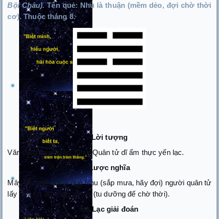
Bội Châu).
Tên quẻ: Nhu là thuận (mềm dẻo, đợi chờ thời
cơ). Thuộc tháng 8.
Lời tượng
Văn thương ư thiên: Nhu. Quân tử dĩ ẩm thực yến lạc.
Lược nghĩa
Mây lên trên trời là quẻ Nhu (sắp mưa, hãy đợi) người quân tử
lấy đấy cứ ăn uống an vui (tu dưỡng để chờ thời).
Hà Lạc giải đoán