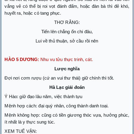
vắng vẻ có thể bị roi vọt đánh đấm, hoặc đàn bà thì đẻ khó,
huyết ra, hoặc có tang phục.
THƠ RẰNG:
Tiến lên chẳng ổn chi đâu,
Lui về thủ thuận, sở cầu rồi nên
HÀO 5 DƯƠNG:
Nhu vu tửu thực trinh, cát.
Lược nghĩa
Đợi nơi cơm rượu (cứ an vui thư thái) giữ chính thì tốt.
Hà Lạc giải đoán
Ý Hào: giữ đạo lâu năm, việc thành tựu
Mệnh hợp cách: đại quý nhân, công thành danh toại.
Mệnh không hợp: cũng có tiền giương thóc vựa, hưởng phúc,
ít nhất là y thực sung túc.
XEM TUẾ VẬN: