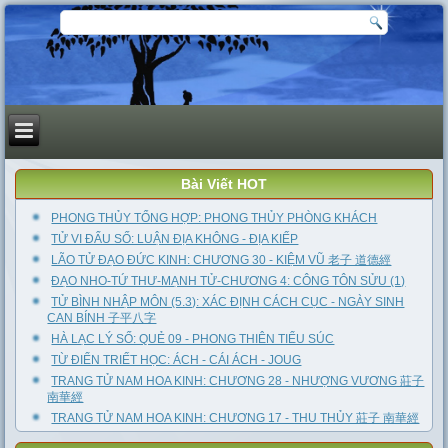
Bài Viết HOT
PHONG THỦY TỔNG HỢP: PHONG THỦY PHÒNG KHÁCH
TỬ VI ĐẨU SỐ: LUẬN ĐỊA KHÔNG - ĐỊA KIẾP
LÃO TỬ ĐẠO ĐỨC KINH: CHƯƠNG 30 - KIỆM VŨ 老子 道德經
ĐẠO NHO-TỨ THƯ-MẠNH TỬ-CHƯƠNG 4: CÔNG TÔN SỬU (1)
TỬ BÌNH NHẬP MÔN (5.3): XÁC ĐỊNH CÁCH CỤC - NGÀY SINH
CAN BÍNH 子平八字
HÀ LẠC LÝ SỐ: QUẺ 09 - PHONG THIÊN TIỂU SÚC
TỪ ĐIỂN TRIẾT HỌC: ÁCH - CÁI ÁCH - JOUG
TRANG TỬ NAM HOA KINH: CHƯƠNG 28 - NHƯỢNG VƯƠNG 莊子
南華經
TRANG TỬ NAM HOA KINH: CHƯƠNG 17 - THU THỦY 莊子 南華經