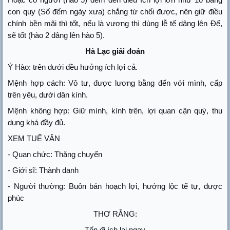
con quy (Số đếm ngày xưa) chẳng từ chối được, nên giữ điều
chính bền mãi thì tốt, nếu là vương thì dùng lễ tế dâng lên Đế,
sẽ tốt (hào 2 dâng lên hào 5).
Hà Lạc giải đoán
Ý Hào: trên dưới đều hưởng ích lợi cả.
Mệnh hợp cách: Vô tư, được lương bằng đến với mình, cấp
trên yêu, dưới dân kính.
Mệnh không hợp: Giữ mình, kính trên, lợi quan cận quý, thu
dụng khá đầy đủ.
XEM TUẾ VẬN
- Quan chức: Thăng chuyển
- Giới sĩ: Thành danh
- Người thường: Buôn bán hoạch lợi, hưởng lộc tế tự, được
phúc
THƠ RẰNG:
Tốn đi ích lại ngay