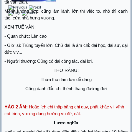
tất vạn toàn.
Mệnh không hợp: cũng làm lành, lớn thì việc to, nhỏ thì canh
tác, cửa nhà hưng vượng.
XEM TUẾ VẬN:
- Quan chức: Lên cao
- Giới sĩ: Trúng tuyển lớn. Chữ đại là ám chỉ: đại học, đại sư, đại
đức v.v...
- Người thường: Cũng có đại công tác, đại lợi.
THƠ RẰNG:
Thừa thời làm lớn dễ dàng
Công danh đắc chí thênh thang đường đời
HÀO 2 ÂM:
Hoặc ích chi thập bằng chi quy, phất khắc vi, vĩnh
cát trinh, vương dung hưởng vu đế, cát.
Lược nghĩa
Hoặc có người (hào 5) đem đến điều ích lợi lớn như 10 bằng