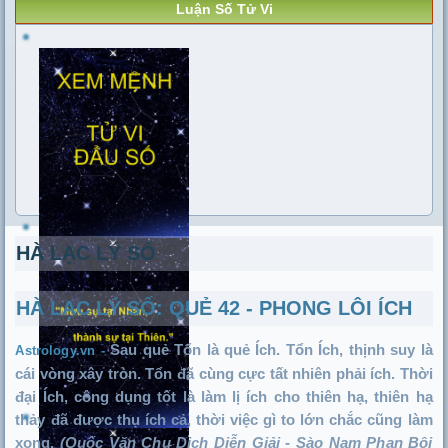
Luận Số Tử Vi
HÀ LẠC LÝ SỐ
HÀ LẠC LÝ SỐ: QUẺ 42 - PHONG LÔI ÍCH
Sau quẻ Tổn là quẻ Ích. Tổn Ích, thịnh suy là
Astrology.vn -
cái vòng xây tròn. Tổn đã cùng cực tất nhiên phải ích. Thời
đại Ích, công dụng tốt là làm lị ích cho thiên hạ, thiên hạ
thảy đã được thụ ích cả, thời việc gì to lớn chắc cũng làm
xong.
(Quốc Văn Chu Dịch Diễn Giải - Sào Nam Phan Bội