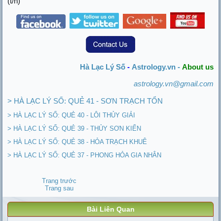
(t/h)
Hà Lạc Lý Số
-
Astrology.vn -
About us
astrology.vn@gmail.com
> HÀ LẠC LÝ SỐ: QUẺ 41 - SƠN TRẠCH TỔN
> HÀ LẠC LÝ SỐ: QUẺ 40 - LÔI THỦY GIẢI
> HÀ LẠC LÝ SỐ: QUẺ 39 - THỦY SƠN KIỂN
> HÀ LẠC LÝ SỐ: QUẺ 38 - HỎA TRẠCH KHUÊ
> HÀ LẠC LÝ SỐ: QUẺ 37 - PHONG HỎA GIA NHÂN
Trang trước
Trang sau
Bài Liên Quan