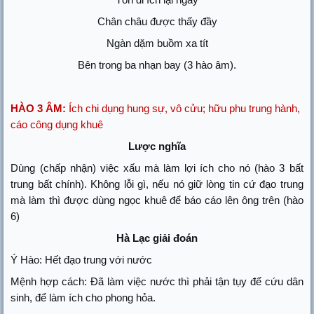
Chân châu được thấy đầy
Ngàn dặm buồm xa tít
Bên trong ba nhạn bay (3 hào âm).
HÀO 3 ÂM:
Ích chi dụng hung sự, vô cửu; hữu phu trung hành,
cáo công dụng khuê
Lược nghĩa
Dùng (chấp nhận) việc xấu mà làm lợi ích cho nó (hào 3 bất
trung bất chính). Không lỗi gì, nếu nó giữ lòng tin cứ đạo trung
mà làm thì được dùng ngọc khuê để báo cáo lên ông trên (hào
6)
Hà Lạc giải đoán
Ý Hào: Hết đạo trung với nước
Mệnh hợp cách: Đã làm việc nước thì phải tận tụy để cứu dân
sinh, để làm ích cho phong hỏa.