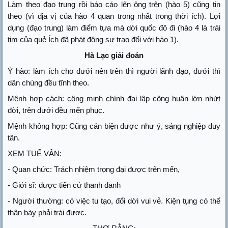
Làm theo đạo trung rồi báo cáo lên ông trên (hào 5) cũng tin
theo (vì địa vị của hào 4 quan trong nhất trong thời ích). Lợi
dụng (đạo trung) làm điểm tựa mà dời quốc đô đi (hào 4 là trái
tim của quẻ Ích đã phát động sự trao đổi với hào 1).
Hà Lạc giải đoán
Ý hào: làm ích cho dưới nên trên thì người lãnh đạo, dưới thì
dân chúng đều tĩnh theo.
Mệnh hợp cách: công minh chính đại lập công huân lớn nhứt
đời, trên dưới đều mến phục.
Mệnh không hợp: Cũng cán biện được như ý, sáng nghiệp duy
tân.
XEM TUẾ VẬN:
- Quan chức: Trách nhiệm trọng đại được trên mến,
- Giới sĩ: được tiến cử thanh danh
- Người thường: có việc tu tạo, đổi dời vui vẻ. Kiện tụng có thể
thân bày phải trái được.