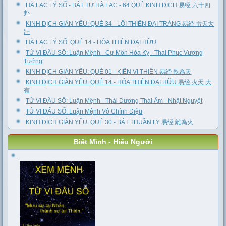
HÀ LẠC LÝ SỐ - BÁT TỰ HÀ LẠC - 64 QUẺ KINH DỊCH 易经 六十四
卦
KINH DỊCH GIẢN YẾU: QUẺ 34 - LÔI THIÊN ĐẠI TRÁNG 易经 雷天大
壯
HÀ LẠC LÝ SỐ: QUẺ 14 - HỎA THIÊN ĐẠI HỮU
TỬ VI ĐẨU SỐ: Luận Mệnh - Cự Môn Hóa Kỵ - Thai Phục Vượng
Tướng
KINH DỊCH GIẢN YẾU: QUẺ 01 - KIỀN VI THIÊN 易经 乾為天
KINH DỊCH GIẢN YẾU: QUẺ 14 - HỎA THIÊN ĐẠI HỮU 易经 火天 大
有
TỬ VI ĐẨU SỐ: Luận Mệnh - Thái Dương Thái Âm - Nhật Nguyệt
TỬ VI ĐẨU SỐ: Luận Mệnh Vô Chính Diệu
KINH DỊCH GIẢN YẾU: QUẺ 30 - BÁT THUẦN LY 易经 離為火
Biết Mình - Hiểu Người