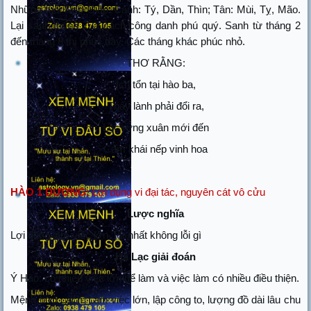
Những tuổi Nạp Giáp: Canh: Tý, Dần, Thìn; Tân: Mùi, Tỵ, Mão.
Lại sanh tháng 7 là cách công danh phú quý. Sanh từ tháng 2
đến tháng 8 thì phúc dày. Các tháng khác phúc nhỏ.
THƠ RẰNG:
Ích tổn tại hào ba,
Thấy lành phải đổi ra,
Lộc rừng xuân mới đến
Cảm khái nếp vinh hoa
HÀO 1 DƯƠNG:
Lợi dụng vi đại tác, nguyên cát vô cửu
Lược nghĩa
Lợi dụng làm việc lớn, tốt nhất không lỗi gì
Hà Lạc giải đoán
Ý Hào: có nhiều việc lớn để làm và việc làm có nhiều điều thiện.
Mệnh hợp cách: Làm việc lớn, lập công to, lượng đồ dài lâu chu