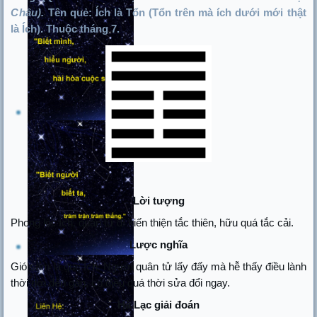
Châu).
Tên quẻ: Ích là Tổn (Tổn trên mà ích dưới mới thật
là Ích). Thuộc tháng 7.
Lời tượng
Phong lôi: Ích, quân tử dĩ kiến thiện tắc thiên, hữu quá tắc cải.
Lược nghĩa
Gió sấm là quẻ Ích. Người quân tử lấy đấy mà hễ thấy điều lành
thời dời đến gần, có điều quá thời sửa đổi ngay.
Hà Lạc giải đoán