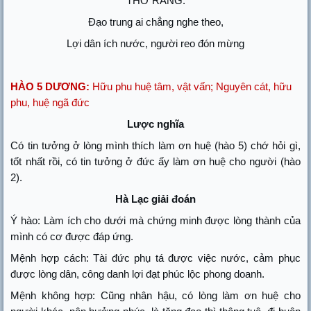
THƠ RẰNG:
Đạo trung ai chẳng nghe theo,
Lợi dân ích nước, người reo đón mừng
HÀO 5 DƯƠNG:
Hữu phu huệ tâm, vật vấn; Nguyên cát, hữu
phu, huệ ngã đức
Lược nghĩa
Có tin tưởng ở lòng mình thích làm ơn huệ (hào 5) chớ hỏi gì,
tốt nhất rồi, có tin tưởng ở đức ấy làm ơn huệ cho người (hào
2).
Hà Lạc giải đoán
Ý hào: Làm ích cho dưới mà chứng minh được lòng thành của
mình có cơ được đáp ứng.
Mệnh hợp cách: Tài đức phụ tá được việc nước, cảm phục
được lòng dân, công danh lợi đạt phúc lộc phong doanh.
Mệnh không hợp: Cũng nhân hậu, có lòng làm ơn huệ cho