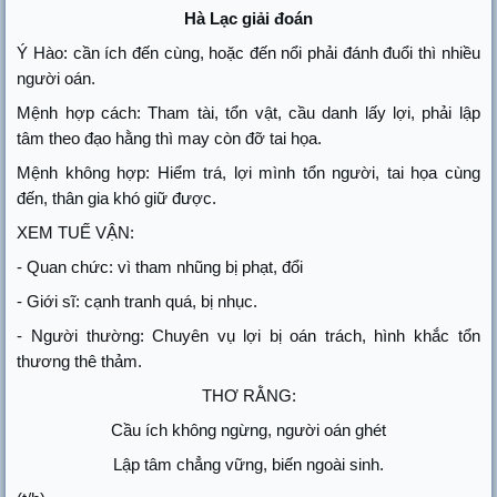
Hà Lạc giải đoán
Ý Hào: cần ích đến cùng, hoặc đến nổi phải đánh đuổi thì nhiều
người oán.
Mệnh hợp cách: Tham tài, tổn vật, cầu danh lấy lợi, phải lập
tâm theo đạo hằng thì may còn đỡ tai họa.
Mệnh không hợp: Hiểm trá, lợi mình tổn người, tai họa cùng
đến, thân gia khó giữ được.
XEM TUẾ VẬN:
- Quan chức: vì tham nhũng bị phạt, đổi
- Giới sĩ: cạnh tranh quá, bị nhục.
- Người thường: Chuyên vụ lợi bị oán trách, hình khắc tổn
thương thê thảm.
THƠ RẰNG:
Cầu ích không ngừng, người oán ghét
Lập tâm chẳng vững, biến ngoài sinh.