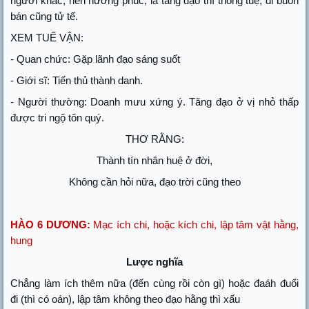
người khác, nên hưởng phúc, là tăng đạo thì thông tuệ, đi buôn
bán cũng tử tế.
XEM TUẾ VẬN:
- Quan chức: Gặp lãnh đạo sáng suốt
- Giới sĩ: Tiến thủ thành danh.
- Người thường: Doanh mưu xứng ý. Tăng đạo ở vị nhỏ thấp
được tri ngộ tôn quý.
THƠ RẰNG:
Thành tín nhân huệ ở đời,
Không cần hỏi nữa, đạo trời cũng theo
HÀO 6 DƯƠNG:
Mạc ích chi, hoặc kích chi, lập tâm vật hằng,
hung
Lược nghĩa
Chẳng làm ích thêm nữa (đến cùng rồi còn gì) hoặc đaáh đuổi
đi (thì có oán), lập tâm không theo đạo hằng thì xấu