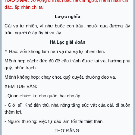
HÀO 3 ÂM:
Vô vọng chi tai, hoặc hệ chi ngưu, Hành nhân chi
đắc, ấp nhân chi tai.
Lược nghĩa
Cái vạ tự nhiên, ví như buộc con trâu, người qua đường lấy
trâu, người ở ấp ấy bị vạ lây.
Hà Lạc giải đoán
Ý Hào: vốn không làm nên vạ mà vạ tự nhiên đến.
Mệnh hợp cách: đức đủ để cầu tránh được tai vạ, hưởng phú
quý, phúc trạch.
Mệnh không hợp: chạy chọt, quỷ quyệt, thường đeo vạ.
XEM TUẾ VẬN:
- Quan chức: lợi cho quân, hại cho ấp.
- Giới sĩ: Khó tiến thủ, nhà nông tăng súc vật của cải, đi buôn
thêm lợi.
- Người thường: việc tự đâu làm tổn tài thiệt thân.
THƠ RẰNG: