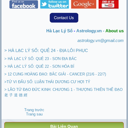
Hà Lạc Lý Số
-
Astrology.vn -
About us
astrology.vn@gmail.com
> HÀ LẠC LÝ SỐ: QUẺ 24 - ĐỊA LÔI PHỤC
> HÀ LẠC LÝ SỐ: QUẺ 23 - SƠN ĐỊA BÁC
> HÀ LẠC LÝ SỐ: QUẺ 22 - SƠN HỎA BÍ
> 12 CUNG HOÀNG ĐẠO: BẮC GIẢI - CANCER (21/6 - 22/7)
>TỬ VI ĐẨU SỐ: LUẬN THÁI DƯƠNG CƯ HỢI TÝ
> LÃO TỬ ĐẠO ĐỨC KINH: CHƯƠNG 1 - THƯỢNG THIÊN THỂ ĐẠO
老 子 道 德 經
Trang trước
Trang sau
Bài Liên Quan