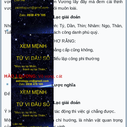
vọng (tự nhiên). Đấng Tiên Vương lấy đấy mà đem cái thịnh
vượng từng thời tiết để nuôi muôn loài.
Hà Lạc giải đoán
Những tuổi Nạp Giáp: Canh: Tý, Dần, Thìn; Nhâm: Ngọ, Thân,
Tuất. Lại sanh tháng 2 là cách công danh phú quý.
THƠ RẰNG:
Thân này bằng cấp cũng không,
Anh hùng đồ điếu lập công phi thường
HÀO 1 DƯƠNG:
Vô vọng, cát
Lược nghĩa
Để tự nhiên tốt
Hà Lạc giải đoán
Ý Hào: Lấy lòng thành mà tác động thì việc gì chẳng được.
Mệnh hợp cách: Đại triển chí hướng, là nhân vật quan trọng
của nước, hưởng phúc, lộc vinh.