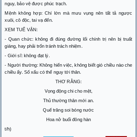
nguy, bảo vệ được phúc trạch.
Mệnh không hợp: Chí lớn mà mưu vụng nên tất tả ngược
xuôi, cô độc, tai vạ đến.
XEM TUẾ VẬN:
- Quan chức: không đi đúng đường lối chính trị nên bị truất
giáng, hay phải trốn tránh trách nhiệm.
- Giới sĩ: không đạt lý.
- Người thường: Không hiển việc, không biết gió chiều nào che
chiều ấy. Số xấu có thể nguy tới thân.
THƠ RẰNG:
Vọng động chi cho mệt,
Thủ thường thân mới an.
Quế trăng soi bóng nước
Hoa nở buổi đông hàn
t/h)