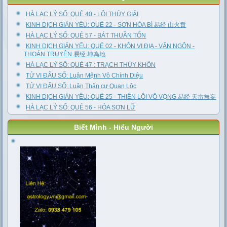
HÀ LẠC LÝ SỐ: QUẺ 40 - LÔI THỦY GIẢI
KINH DỊCH GIẢN YẾU: QUẺ 22 - SƠN HỎA BÍ 易经 山火賁
HÀ LẠC LÝ SỐ: QUẺ 57 - BÁT THUẦN TỐN
KINH DỊCH GIẢN YẾU: QUẺ 02 - KHÔN VI ĐỊA - VĂN NGÔN -
THOÁN TRUYỆN 易经 坤為地
HÀ LẠC LÝ SỐ: QUẺ 47 : TRẠCH THỦY KHỐN
TỬ VI ĐẨU SỐ: Luận Mệnh Vô Chính Diệu
TỬ VI ĐẨU SỐ: Luận Thân cư Quan Lộc
KINH DỊCH GIẢN YẾU: QUẺ 25 - THIÊN LÔI VÔ VỌNG 易经 天雷無妄
HÀ LẠC LÝ SỐ: QUẺ 56 - HỎA SƠN LỮ
Biết Mình - Hiểu Người