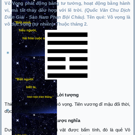
Vô Vọng phát động bằng tư tưởng, hoạt động bằng hành
vi, mà tất thảy đều hợp với lẽ trời.
(Quốc Văn Chu Dịch
Diễn Giải - Sào Nam Phan Bội Châu).
Tên quẻ: Vô vọng là
vô dục vọng (tự nhiên). Thuộc tháng 2.
Lời tượng
Thiên hạ lôi hành, vật dữ vô vọng. Tiên vương dĩ mậu đối thời,
dục vạn vật.
Lược nghĩa
Dưới trời sấm động, mọi vật được bẩm tính, đó là quẻ Vô