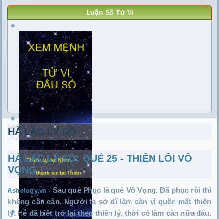
Luận Số Tử Vi
HÀ LẠC LÝ SỐ
HÀ LẠC LÝ SỐ: QUẺ 25 - THIÊN LÔI VÔ
VỌNG
Sau quẻ Phục là quẻ Vô Vọng. Đã phục rồi thì
Astrology.vn -
không cần càn. Người ta sở dĩ làm càn vì quên mất thiên
lý. Hễ đã biết trở lại theo thiên lý, thời có làm càn nữa đâu.