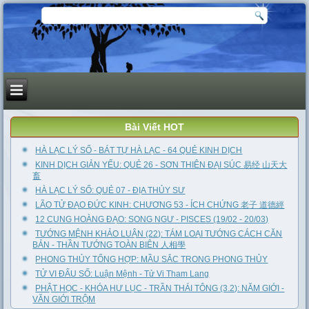
Bài Viết HOT
HÀ LẠC LÝ SỐ - BÁT TỰ HÀ LẠC - 64 QUẺ KINH DỊCH
KINH DỊCH GIẢN YẾU: QUẺ 26 - SƠN THIÊN ĐẠI SÚC 易经 山天大
畜
HÀ LẠC LÝ SỐ: QUẺ 07 - ĐỊA THỦY SƯ
LÃO TỬ ĐẠO ĐỨC KINH: CHƯƠNG 53 - ÍCH CHỨNG 老子 道德經
12 CUNG HOÀNG ĐẠO: SONG NGƯ - PISCES (19/02 - 20/03)
TƯỚNG MỆNH KHẢO LUẬN (22): TÁM LOẠI TƯỚNG CÁCH CĂN
BẢN - THẦN TƯỚNG TOÀN BIÊN 人相學
PHONG THỦY TỔNG HỢP: MẦU SẮC TRONG PHONG THỦY
TỬ VI ĐẨU SỐ: Luận Mệnh - Tử Vi Tham Lang
PHẬT HỌC - KHÓA HƯ LỤC - TRẦN THÁI TÔNG (3.2): NĂM GIỚI -
VĂN GIỚI TRỘM