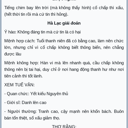
Tiếng chim bay lên trời (mà không thấy hình) cố chấp thì xấu,
(hết thời tin rồi mà cứ tin thì hỏng).
Hà Lạc giải đoán
Ý hào: Không đáng tin mà cứ tin là có hại
Mệnh hợp cách: Tuổi thanh niên đã có bằng cao, làm nên chức
lớn, nhưng chỉ vì cố chấp không biết thông biến, nên chẳng
được lâu
Mệnh không hợp: Hàn vi mà lên nhanh quá, cầu chấp không
thông nên bị tai hại, duy chỉ ở nơi hang động thanh hư như nơi
tiên cảnh thì tốt lành.
XEM TUẾ VẬN:
- Quan chức: Yết kiếu Nguyên thủ
- Giới sĩ: Danh lên cao
- Người thường: Tranh cao, cậy mạnh nên khốn bách. Buôn
bán tổn thiệt, số xấu giảm thọ.
THƠ RẰNG: