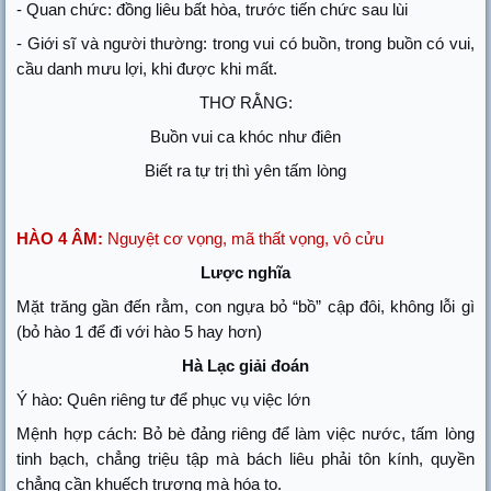
- Quan chức: đồng liêu bất hòa, trước tiến chức sau lùi
- Giới sĩ và người thường: trong vui có buồn, trong buồn có vui,
cầu danh mưu lợi, khi được khi mất.
THƠ RẰNG:
Buồn vui ca khóc như điên
Biết ra tự trị thì yên tấm lòng
HÀO 4 ÂM:
Nguyệt cơ vọng, mã thất vọng, vô cửu
Lược nghĩa
Mặt trăng gần đến rằm, con ngựa bỏ “bồ” cập đôi, không lỗi gì
(bỏ hào 1 để đi với hào 5 hay hơn)
Hà Lạc giải đoán
Ý hào: Quên riêng tư để phục vụ việc lớn
Mệnh hợp cách: Bỏ bè đảng riêng để làm việc nước, tấm lòng
tinh bạch, chẳng triệu tập mà bách liêu phải tôn kính, quyền
chẳng cần khuếch trương mà hóa to.