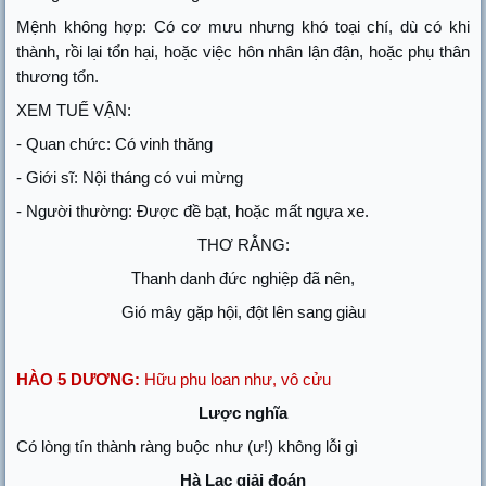
Mệnh không hợp: Có cơ mưu nhưng khó toại chí, dù có khi
thành, rồi lại tổn hại, hoặc việc hôn nhân lận đận, hoặc phụ thân
thương tổn.
XEM TUẾ VẬN:
- Quan chức: Có vinh thăng
- Giới sĩ: Nội tháng có vui mừng
- Người thường: Được đề bạt, hoặc mất ngựa xe.
THƠ RẰNG:
Thanh danh đức nghiệp đã nên,
Gió mây gặp hội, đột lên sang giàu
HÀO 5 DƯƠNG:
Hữu phu loan như, vô cửu
Lược nghĩa
Có lòng tín thành ràng buộc như (ư!) không lỗi gì
Hà Lạc giải đoán