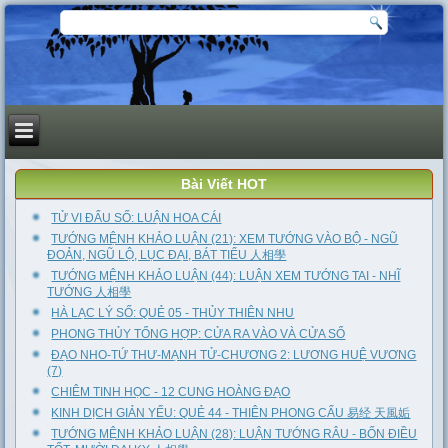
Bài Viết HOT
TỬ VI ĐẨU SỐ: LUẬN HOA CÁI
TƯỚNG MỆNH KHẢO LUẬN (21): XEM TƯỚNG VÀO BỘ - NGŨ
ĐOẢN, NGŨ LỘ, LỤC ĐẠI, BÁT TIỂU 人相學
TƯỚNG MỆNH KHẢO LUẬN (44): LUẬN XEM TƯỚNG TAI - NHĨ
TƯỚNG 人相學
HÀ LẠC LÝ SỐ: QUẺ 05 - THỦY THIÊN NHU
PHONG THỦY TỔNG HỢP: CỬA RA VÀO VÀ CỬA SỔ
ĐẠO NHO-TỨ THƯ-MẠNH TỬ-CHƯƠNG 2: LƯƠNG HUỆ VƯƠNG
(7)
CHIÊM TINH HỌC - 12 CUNG HOÀNG ĐẠO
KINH DỊCH GIẢN YẾU: QUẺ 44 - THIÊN PHONG CẤU 易经 天風姤
TƯỚNG MỆNH KHẢO LUẬN (28): LUẬN TƯỚNG RÂU - BỐN ĐIỀU