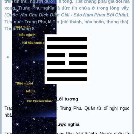
trên tín thủ, người dưới tín tòng. Tiết chẳng phải giả dối mà
xong. Trung Phu nghĩa là đức tín chứa ở trong lòng vậy.
(Quốc Văn Chu Dịch Diễn Giải - Sào Nam Phan Bội Châu).
Tên quẻ: Trung Phu là Tín (chí thành, hòa hoãn, thong thả).
Thuộc tháng 8.
Lời tượng
Trạch thượng hữu phong: Trung Phu. Quân tử dĩ nghị ngục
hoãn tử
Lược nghĩa
Trên đầm có gió là quẻ Trung Phu (chí thành). Người quân tử