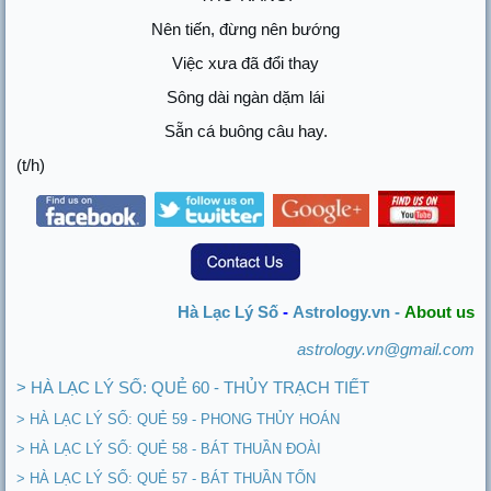
Nên tiến, đừng nên bướng
Việc xưa đã đổi thay
Sông dài ngàn dặm lái
Sẵn cá buông câu hay.
(t/h)
Hà Lạc Lý Số
-
Astrology.vn -
About us
astrology.vn@gmail.com
> HÀ LẠC LÝ SỐ: QUẺ 60 - THỦY TRẠCH TIẾT
> HÀ LẠC LÝ SỐ: QUẺ 59 - PHONG THỦY HOÁN
> HÀ LẠC LÝ SỐ: QUẺ 58 - BÁT THUẦN ĐOÀI
> HÀ LẠC LÝ SỐ: QUẺ 57 - BÁT THUẦN TỐN