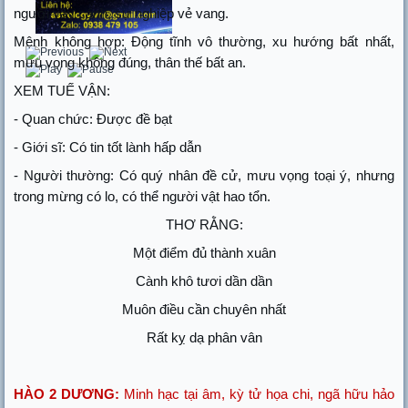
người vây cánh, sự nghiệp vẻ vang.
Mệnh không hợp: Động tĩnh vô thường, xu hướng bất nhất,
mưu vọng không đúng, thân thế bất an.
XEM TUẾ VẬN:
- Quan chức: Được đề bạt
- Giới sĩ: Có tin tốt lành hấp dẫn
- Người thường: Có quý nhân đề cử, mưu vọng toại ý, nhưng
trong mừng có lo, có thể người vật hao tổn.
THƠ RẰNG:
Một điểm đủ thành xuân
Cành khô tươi dần dần
Muôn điều cần chuyên nhất
Rất kỵ dạ phân vân
HÀO 2 DƯƠNG:
Minh hạc tại âm, kỳ tử họa chi, ngã hữu hảo