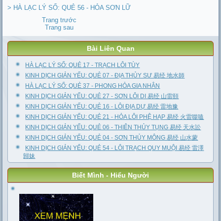
> HÀ LẠC LÝ SỐ: QUẺ 56 - HỎA SƠN LỮ
Trang trước
Trang sau
Bài Liên Quan
HÀ LẠC LÝ SỐ: QUẺ 17 - TRẠCH LÔI TÙY
KINH DỊCH GIẢN YẾU: QUẺ 07 - ĐỊA THỦY SƯ 易经 地水師
HÀ LẠC LÝ SỐ: QUẺ 37 - PHONG HỎA GIA NHÂN
KINH DỊCH GIẢN YẾU: QUẺ 27 - SƠN LÔI DI 易经 山雷頤
KINH DỊCH GIẢN YẾU: QUẺ 16 - LÔI ĐỊA DỰ 易经 雷地豫
KINH DỊCH GIẢN YẾU: QUẺ 21 - HỎA LÔI PHỆ HẠP 易经 火雷噬嗑
KINH DỊCH GIẢN YẾU: QUẺ 06 - THIÊN THỦY TỤNG 易经 天水訟
KINH DỊCH GIẢN YẾU: QUẺ 04 - SƠN THỦY MÔNG 易经 山水蒙
KINH DỊCH GIẢN YẾU: QUẺ 54 - LÔI TRẠCH QUY MUỘI 易经 雷澤
歸妹
Biết Mình - Hiểu Người