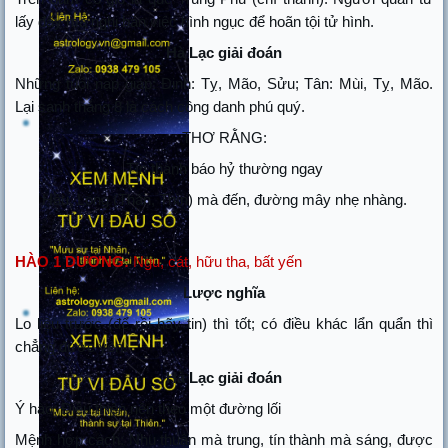
lấy đấy mà nghị bàn việc hình ngục để hoãn tội tử hình.
Hà Lạc giải đoán
Những tuổi nạp giáp: Đinh: Tỵ, Mão, Sửu; Tân: Mùi, Tỵ, Mão.
Lại sanh tháng 8 là cách công danh phú quý.
THƠ RẰNG:
Tín thành báo hỷ thường ngay
Hầu, Long (Thân, Thìn) mà đến, đường mây nhẹ nhàng.
HÀO 1 DƯƠNG:
Ngu, cát, hữu tha, bất yến
Lược nghĩa
Lo liệu trước (để rồi hãy tin) thì tốt; có điều khác lẩn quẩn thì
chẳng được yên.
Hà Lạc giải đoán
Ý hào: Điều thiện nên theo một đường lối
Mệnh hợp cách: Nhu thuận mà trung, tín thành mà sáng, được