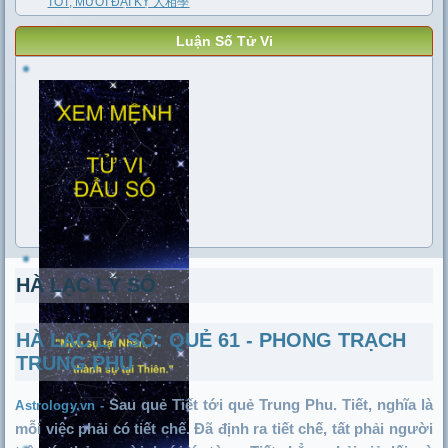
TỐT, MƯỜI ĐẠI KỴ 人相學
Luận Số Tử Vi
HÀ LẠC LÝ SỐ
HÀ LẠC LÝ SỐ: QUẺ 61 - PHONG TRẠCH
TRUNG PHU
Sau quẻ Tiết tới quẻ Trung Phu. Tiết, nghĩa là
Astrology.vn -
mỗi việc phải có tiết chế. Đã định ra tiết chế, tất phải người