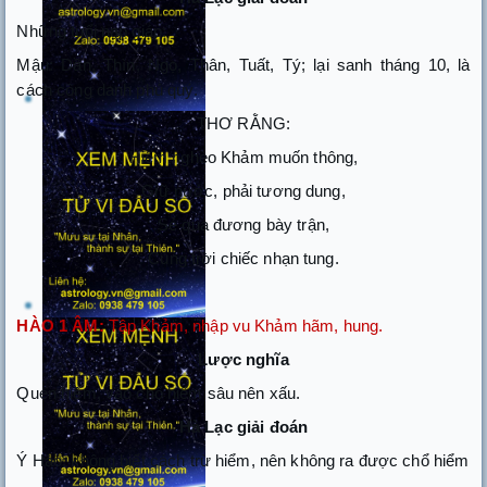
Những tuổi nạp giáp:
Mậu: Dần, Thìn, Ngọ, Thân, Tuất, Tý; lại sanh tháng 10, là
cách công danh phú quý.
THƠ RẰNG:
Hiểm nghèo Khảm muốn thông,
Giữ nước, phải tương dung,
Sẻ quạ đương bày trận,
Cùng trời chiếc nhạn tung.
HÀO 1 ÂM:
Tập Khảm, nhập vu Khảm hãm, hung.
Lược nghĩa
Quen hiểm, vào chổ hiểm sâu nên xấu.
Hà Lạc giải đoán
Ý Hào: không biết cách trừ hiểm, nên không ra được chổ hiểm