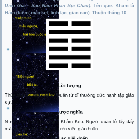
Diễn Giải - Sào Nam Phan Bội Châu).
Tên quẻ: Khảm là
Hãm (hiểm, mắc kẹt, linh lạc, gian nan). Thuộc tháng 10.
Lời tượng
Thủy tấu chí, tập Khảm. Quân tử dĩ thường đức hạnh tập giáo
sự.
Lược nghĩa
Nước đều tiến đến là quẻ Khảm Kép. Người quân tử lấy đấy
mà luôn giữ đức hạnh, tập rèn việc giáo huấn.
Hà Lạc giải đoán