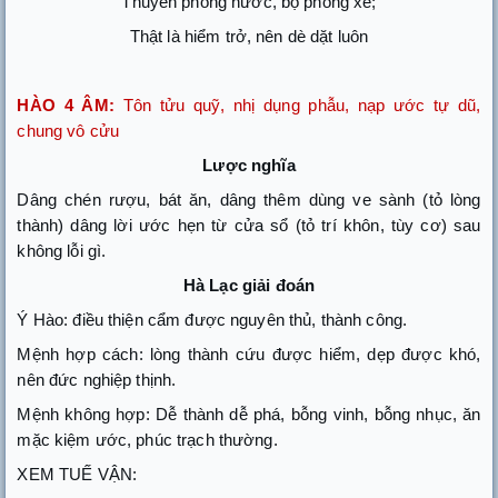
Thuyền phòng nước, bộ phòng xe;
Thật là hiểm trở, nên dè dặt luôn
HÀO 4 ÂM:
Tôn tửu quỹ, nhị dụng phẫu, nạp ước tự dũ,
chung vô cửu
Lược nghĩa
Dâng chén rượu, bát ăn, dâng thêm dùng ve sành (tỏ lòng
thành) dâng lời ước hẹn từ cửa sổ (tỏ trí khôn, tùy cơ) sau
không lỗi gì.
Hà Lạc giải đoán
Ý Hào: điều thiện cẩm được nguyên thủ, thành công.
Mệnh hợp cách: lòng thành cứu được hiểm, dẹp được khó,
nên đức nghiệp thịnh.
Mệnh không hợp: Dễ thành dễ phá, bỗng vinh, bỗng nhục, ăn
mặc kiệm ước, phúc trạch thường.
XEM TUẾ VẬN: