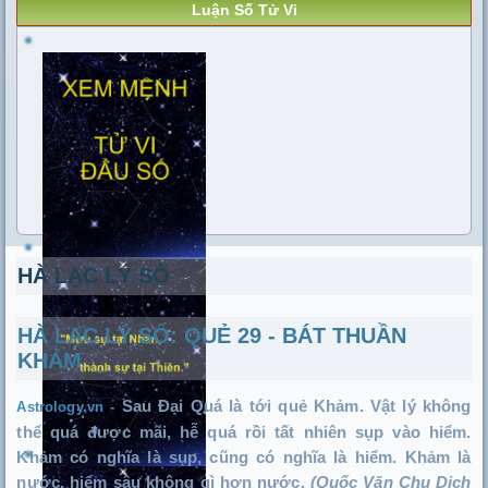
Luận Số Tử Vi
HÀ LẠC LÝ SỐ
HÀ LẠC LÝ SỐ: QUẺ 29 - BÁT THUẦN
KHẢM
Sau Đại Quá là tới quẻ Khảm. Vật lý không
Astrology.vn -
thể quá được mãi, hễ quá rồi tất nhiên sụp vào hiểm.
Khảm có nghĩa là sụp, cũng có nghĩa là hiểm. Khảm là
nước, hiểm sâu không gì hơn nước.
(Quốc Văn Chu Dịch