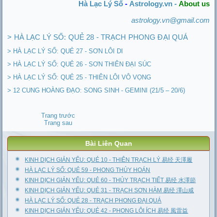
Hà Lạc Lý Số
-
Astrology.vn -
About us
astrology.vn@gmail.com
> HÀ LẠC LÝ SỐ: QUẺ 28 - TRẠCH PHONG ĐẠI QUÁ
> HÀ LẠC LÝ SỐ: QUẺ 27 - SƠN LÔI DI
> HÀ LẠC LÝ SỐ: QUẺ 26 - SƠN THIÊN ĐẠI SÚC
> HÀ LẠC LÝ SỐ: QUẺ 25 - THIÊN LÔI VÔ VỌNG
> 12 CUNG HOÀNG ĐẠO: SONG SINH - GEMINI (21/5 – 20/6)
Trang trước
Trang sau
Bài Liên Quan
KINH DỊCH GIẢN YẾU: QUẺ 10 - THIÊN TRẠCH LÝ 易经 天澤履
HÀ LẠC LÝ SỐ: QUẺ 59 - PHONG THỦY HOÁN
KINH DỊCH GIẢN YẾU: QUẺ 60 - THỦY TRẠCH TIẾT 易经 水澤節
KINH DỊCH GIẢN YẾU: QUẺ 31 - TRẠCH SƠN HÀM 易经 澤山咸
HÀ LẠC LÝ SỐ: QUẺ 28 - TRẠCH PHONG ĐẠI QUÁ
KINH DỊCH GIẢN YẾU: QUẺ 42 - PHONG LÔI ÍCH 易经 風雷益