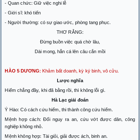
- Quan chức: Giữ việc nghi lễ
- Giới sĩ: khó tiến
- Người thường: có sự giao ước, phòng tang phục.
THƠ RẰNG:
Đừng buồn việc quá chờ lâu,
Dài mong, hẳn cá lên câu cắn mồi
HÀO 5 DƯƠNG:
Khảm bất doanh, kỳ ký binh, vô cửu.
Lược nghĩa
Hiểm chẳng đầy, khi đã bằng rồi, thì không lỗi gì.
Hà Lạc giải đoán
Ý Hào: Có cách cứu hiểm, thi thành công cứu hiểm.
Mệnh hợp cách: Đổi nguy ra an, cứu vớt được dân, công
nghiệp không nhỏ.
Mệnh không hợp: Tài giỏi, giải được ách, binh an.