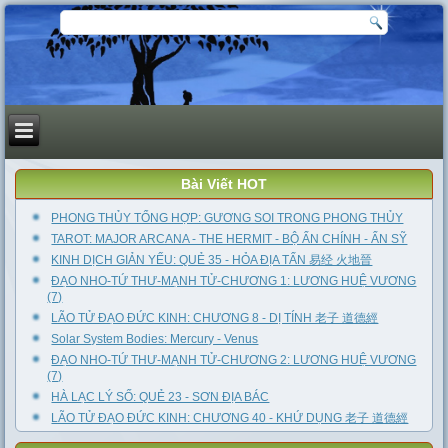
Bài Viết HOT
PHONG THỦY TỔNG HỢP: GƯƠNG SOI TRONG PHONG THỦY
TAROT: MAJOR ARCANA - THE HERMIT - BỘ ẨN CHÍNH - ẨN SỸ
KINH DỊCH GIẢN YẾU: QUẺ 35 - HỎA ĐỊA TẤN 易经 火地晉
ĐẠO NHO-TỨ THƯ-MẠNH TỬ-CHƯƠNG 1: LƯƠNG HUỆ VƯƠNG
(7)
LÃO TỬ ĐẠO ĐỨC KINH: CHƯƠNG 8 - DỊ TÍNH 老子 道德經
Solar System Bodies: Mercury - Venus
ĐẠO NHO-TỨ THƯ-MẠNH TỬ-CHƯƠNG 2: LƯƠNG HUỆ VƯƠNG
(7)
HÀ LẠC LÝ SỐ: QUẺ 23 - SƠN ĐỊA BÁC
LÃO TỬ ĐẠO ĐỨC KINH: CHƯƠNG 40 - KHỨ DỤNG 老子 道德經