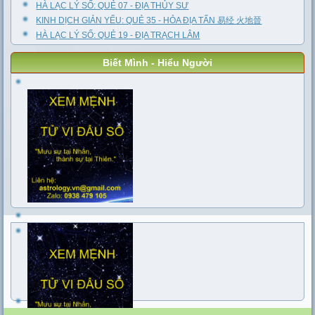
HÀ LẠC LÝ SỐ: QUẺ 07 - ĐỊA THỦY SƯ
KINH DỊCH GIẢN YẾU: QUẺ 35 - HỎA ĐỊA TẤN 易经 火地晉
HÀ LẠC LÝ SỐ: QUẺ 19 - ĐỊA TRẠCH LÂM
Biết Mình - Hiểu Người