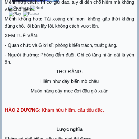
Mệnh hợp cách: Tri cơ giữ đạo, tuy đi đến chổ hiểm mà không
vào chổ hiểm.
Mệnh không hợp: Tài xoàng chí mọn, không gặp thời không
đúng chỗ, lối bùn lầy lội, không cách vượt lên.
XEM TUẾ VẬN:
- Quan chức và Giới sĩ: phòng khiển trách, truất giáng.
- Người thường: Phòng đắm đuối. Chỉ có tăng ni ẩn dật là yên
ổn.
THƠ RẰNG:
Hiểm như đáy biển mò châu
Muốn nâng cây mọc đợi đầu gió xuân
HÀO 2 DƯƠNG:
Khảm hữu hiểm, cầu tiểu đắc.
Lược nghĩa
Khảm có chổ hiểm, cầu việc nhỏ thì được