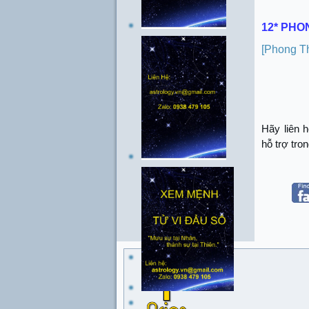
12* PHO
[Phong T
Hãy liên 
hỗ trợ tro