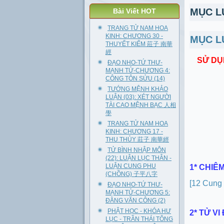
MỤC LỤ
Bài Viết HOT
TRANG TỬ NAM HOA
KINH: CHƯƠNG 30 -
MỤC L
THUYẾT KIẾM 莊子 南華
經
SỬ DỤ
ĐẠO NHO-TỨ THƯ-
MẠNH TỬ-CHƯƠNG 4:
CÔNG TÔN SỬU (14)
TƯỚNG MỆNH KHẢO
LUẬN (03): XÉT NGƯỜI
TÀI CAO MỆNH BẠC 人相
學
TRANG TỬ NAM HOA
KINH: CHƯƠNG 17 -
THU THỦY 莊子 南華經
TỬ BÌNH NHẬP MÔN
(22): LUẬN LỤC THÂN -
LUẬN CUNG PHU
1* CHIÊ
(CHỒNG) 子平八字
[12 Cung
ĐẠO NHO-TỨ THƯ-
MẠNH TỬ-CHƯƠNG 5:
ĐẰNG VĂN CÔNG (2)
PHẬT HỌC - KHÓA HƯ
2* TỬ V
LỤC - TRẦN THÁI TÔNG