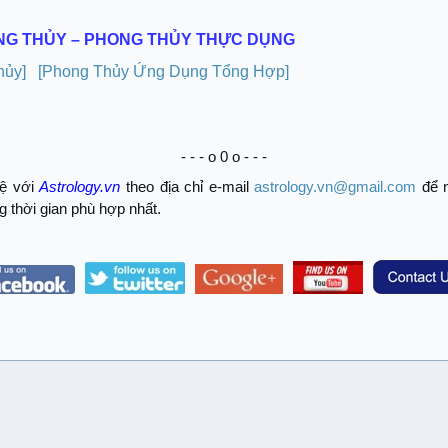
NG THỦY – PHONG THỦY THỰC DỤNG
hủy]
[Phong Thủy Ứng Dụng Tổng Hợp]
- - - o 0 o - - -
hệ với
Astrology.vn
theo địa chỉ e-mail
astrology.vn@gmail.com
để 
ng thời gian phù hợp nhất.