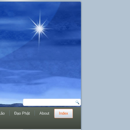
Lão
Đạo Phật
About
Index