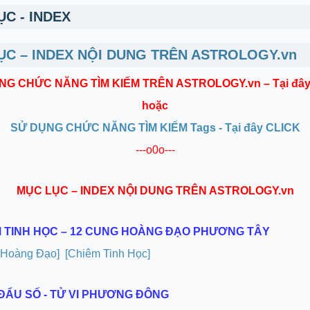
C - INDEX
ỤC – INDEX NỘI DUNG TRÊN ASTROLOGY.vn
NG CHỨC NĂNG TÌM KIẾM TRÊN ASTROLOGY.vn – Tại đây
hoặc
SỬ DỤNG CHỨC NĂNG TÌM KIẾM Tags - Tại đây CLICK
---o0o---
MỤC LỤC – INDEX NỘI DUNG TRÊN ASTROLOGY.vn
M TINH HỌC – 12 CUNG HOÀNG ĐẠO PHƯƠNG TÂY
 Hoàng Đạo]
[Chiêm Tinh Học]
I ĐẨU SỐ - TỬ VI PHƯƠNG ĐÔNG