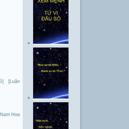
ử]
[Luận
ử Nam Hoa