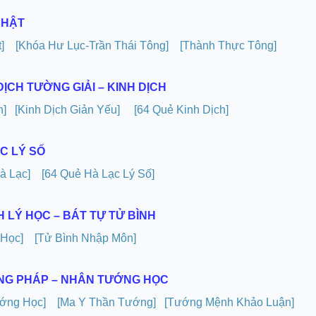
PHẬT
]
[Khóa Hư Lục-Trần Thái Tông]
[Thành Thực Tông]
 DỊCH TƯỜNG GIẢI – KINH DỊCH
h]
[Kinh Dịch Giản Yếu]
[64 Quẻ Kinh Dịch]
ẠC LÝ SỐ
à Lạc]
[64 Quẻ Hà Lạc Lý Số]
H LÝ HỌC – BÁT TỰ TỬ BÌNH
 Học]
[Tử Bình Nhập Môn]
ỚNG PHÁP – NHÂN TƯỚNG HỌC
ớng Học]
[Ma Y Thần Tướng]
[Tướng Mệnh Khảo Luận]