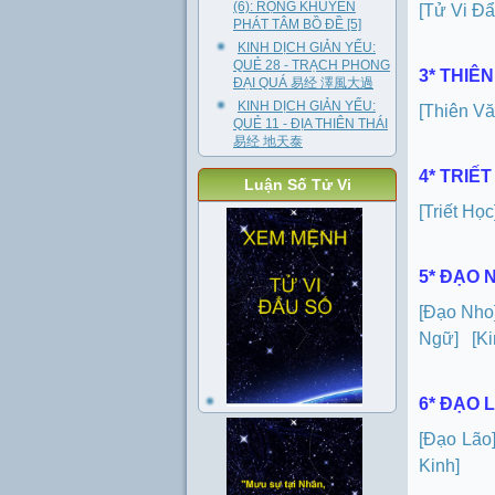
(6): RỘNG KHUYÊN
[Tử Vi Đẩ
PHÁT TÂM BỒ ĐỀ [5]
KINH DỊCH GIẢN YẾU:
QUẺ 28 - TRẠCH PHONG
3* THIÊ
ĐẠI QUÁ 易经 澤風大過
KINH DỊCH GIẢN YẾU:
[Thiên Vă
QUẺ 11 - ĐỊA THIÊN THÁI
易经 地天泰
4* TRIẾ
Luận Số Tử Vi
[Triết Học
5* ĐẠO 
[Đạo Nho
Ngữ]
[K
6* ĐẠO 
[Đạo Lão
Kinh]