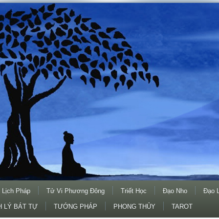
 Lịch Pháp
Tử Vi Phương Đông
Triết Học
Đạo Nho
Đạo 
 LÝ BÁT TỰ
TƯỚNG PHÁP
PHONG THỦY
TAROT