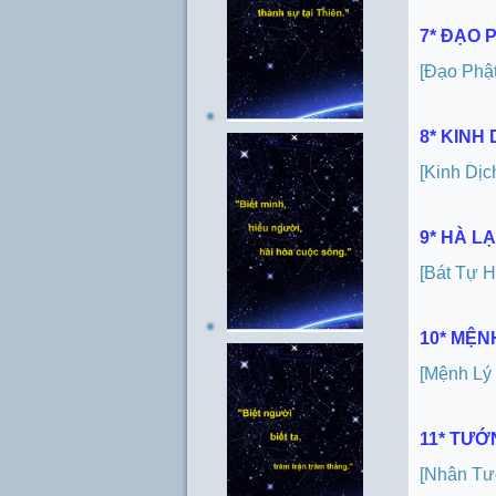
7* ĐẠO 
[Đạo Phật
8* KINH
[Kinh Dịc
9* HÀ L
[Bát Tự H
10* MỆN
[Mệnh Lý
11* TƯ
[Nhân Tư