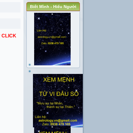
Biết Mình - Hiểu Người
 CLICK