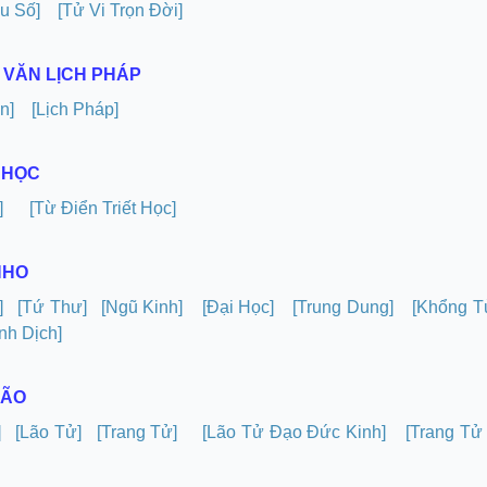
u Số]
[Tử Vi Trọn Đời]
N VĂN LỊCH PHÁP
n]
[Lịch Pháp]
T HỌC
]
[Từ Điển Triết Học]
NHO
]
[Tứ Thư]
[Ngũ Kinh]
[Đại Học]
[Trung Dung]
[Khổng T
inh Dịch]
LÃO
]
[Lão Tử]
[Trang Tử]
[Lão Tử Đạo Đức Kinh]
[Trang T