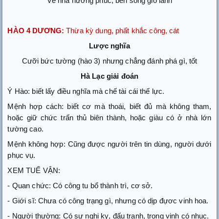
Về nhà hưởng phúc, bên sông gió lành
HÀO 4 DƯƠNG:
Thừa kỳ dung, phất khắc công, cát
Lược nghĩa
Cưỡi bức tường (hào 3) nhưng chẳng đánh phá gì, tốt
Hà Lạc giải đoán
Ý Hào: biết lấy điều nghĩa mà chế tài cái thế lực.
Mệnh hợp cách: biết cơ mà thoái, biết đủ mà không tham,
hoặc giữ chức trấn thủ biên thành, hoặc giàu có ở nhà lớn
tường cao.
Mệnh không hợp: Cũng được người trên tin dùng, người dưới
phục vụ.
XEM TUẾ VẬN:
- Quan chức: Có công tu bổ thành trì, cơ sở.
- Giới sĩ: Chưa có công trạng gì, nhưng có dịp đựơc vinh hoa.
- Người thường: Có sự nghi kỵ, đấu tranh, trong vinh có nhục.