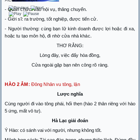
- Quan chức: vào nội vụ, thăng chuyển.
- Giới sĩ: ra trường, tốt nghiệp, được tiến cử.
- Người thường: cùng bạn lữ kinh doanh được lợi hoặc đi xa,
hoặc tu tạo môn hộ, đi nhờ cửa nhà khác.
THƠ RẰNG:
Lòng đây, việc đấy hòa đồng,
Cửa ngoài gặp bạn nên công rõ ràng.
HÀO 2 ÂM:
Đông Nhân vu tông, lận
Lược nghĩa
Cùng người đi vào tông phái, hối thẹn (hào 2 thân riêng với hào
5 ứng, mất vô tư).
Hà Lạc giải đoán
Ý Hào: có sánh vai với người, nhưng không tốt.
Mệnh hợp cách: Tài cao đức trọng, nhưng thiên lệch. Đứng đầu