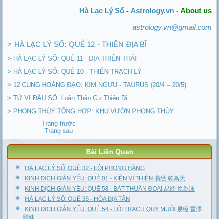
Hà Lạc Lý Số
-
Astrology.vn -
About us
astrology.vn@gmail.com
> HÀ LẠC LÝ SỐ: QUẺ 12 - THIÊN ĐỊA BĨ
> HÀ LẠC LÝ SỐ: QUẺ 11 - ĐỊA THIÊN THÁI
> HÀ LẠC LÝ SỐ: QUẺ 10 - THIÊN TRẠCH LÝ
> 12 CUNG HOÀNG ĐẠO: KIM NGƯU - TAURUS (20/4 – 20/5)
> TỬ VI ĐẨU SỐ: Luận Thân Cư Thiên Di
> PHONG THỦY TỔNG HỢP: KHU VƯỜN PHONG THỦY
Trang trước
Trang sau
Bài Liên Quan
HÀ LẠC LÝ SỐ: QUẺ 32 - LÔI PHONG HẰNG
KINH DỊCH GIẢN YẾU: QUẺ 01 - KIỀN VI THIÊN 易经 乾為天
KINH DỊCH GIẢN YẾU: QUẺ 58 - BÁT THUẦN ĐOÀI 易经 兌為澤
HÀ LẠC LÝ SỐ: QUẺ 35 - HỎA ĐỊA TẤN
KINH DỊCH GIẢN YẾU: QUẺ 54 - LÔI TRẠCH QUY MUỘI 易经 雷澤
歸妹