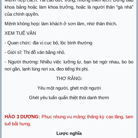
khoa bảng hoặc làm khoa trưởng, hoặc là người thân “gà nhà”
của chính quyền.
Mệnh không hợp: làm khách ở sơn lâm, nhờ thân thích.
XEM TUẾ VẬN
- Quan chức: địa vị cục bộ, lộc bình thường
- Giới sĩ: Thi đỗ văn bằng nhỏ.
- Người thường: Nhiều việc lưỡng lự, bạn bè ngờ nhau, bo bo
nơi gần, lạnh lùng nơi xa, đeo tiếng thị phi.
THƠ RẰNG:
Yêu một người, ghét một người
Ghét yêu luẩn quẩn thiệt thòi danh thơm
HÀO 3 DƯƠNG:
Phục nhung vu mãng; thăng kỳ cao lăng, tam
tuế bắt hưng.
Lược nghĩa