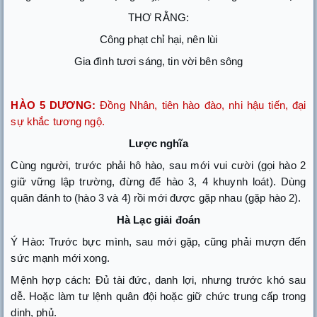
THƠ RẰNG:
Công phạt chỉ hại, nên lùi
Gia đình tươi sáng, tin vời bên sông
HÀO 5 DƯƠNG:
Đồng Nhân, tiên hào đào, nhi hậu tiến, đại
sự khắc tương ngộ.
Lược nghĩa
Cùng người, trước phải hô hào, sau mới vui cười (gọi hào 2
giữ vững lập trường, đừng để hào 3, 4 khuynh loát). Dùng
quân đánh to (hào 3 và 4) rồi mới được gặp nhau (gặp hào 2).
Hà Lạc giải đoán
Ý Hào: Trước bực mình, sau mới gặp, cũng phải mượn đến
sức mạnh mới xong.
Mệnh hợp cách: Đủ tài đức, danh lợi, nhưng trước khó sau
dễ. Hoặc làm tư lệnh quân đội hoặc giữ chức trung cấp trong
dinh, phủ.