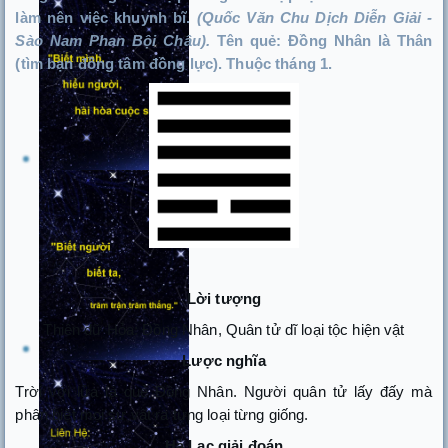
làm nên việc khuynh bĩ.
(Quốc Văn Chu Dịch Diễn Giải -
Sào Nam Phan Bội Châu).
Tên quẻ: Đồng Nhân là Thân
(tìm bạn đồng tâm đồng lực). Thuộc tháng 1.
Lời tượng
Thiên dữ Hỏa: Đồng Nhân, Quân tử dĩ loại tộc hiện vật
Lược nghĩa
Trời với lửa là quẻ Đồng Nhân. Người quân tử lấy đấy mà
phân biệt mọi sự vật ra từng loại từng giống.
Hà Lạc giải đoán