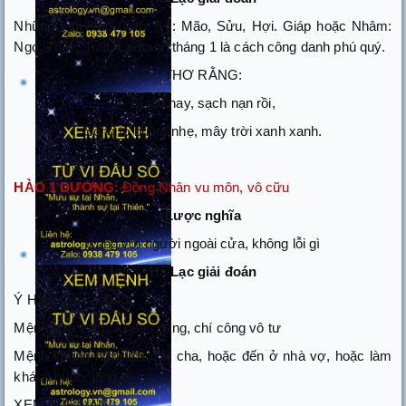
Những tuổi Nạp Giáp: Kỷ: Mão, Sửu, Hợi. Giáp hoặc Nhâm:
Ngọ, Thân, Tuất. Lại sanh tháng 1 là cách công danh phú quý.
THƠ RẰNG:
Bĩ lâu nay, sạch nạn rồi,
Sông to buồm nhẹ, mây trời xanh xanh.
HÀO 1 DƯƠNG:
Đồng Nhân vu môn, vô cữu
Lược nghĩa
Cùng với người ngoài cửa, không lỗi gì
Hà Lạc giải đoán
Ý Hào: Cải cách tốt.
Mệnh hợp cách: khoan dung, chí công vô tư
Mệnh không hợp: rời quê cha, hoặc đến ở nhà vợ, hoặc làm
khách buôn, tăng ni.
XEM TUẾ VẬN: