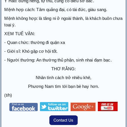
Ý Hào: đứng riêng, tự thủ, cũng có điều sở đắc.
Mệnh hợp cách: Tâm quảng đại, có tài đức, giàu sang.
Mệnh không hợp: là tăng ni ở ngoài thành, là khách buôn chưa
toại ý.
XEM TUẾ VẬN:
- Quan chức: thường đi quận xa
- Giới sĩ: Khó gặp cơ hội tốt.
- Người thường: An thường thủ phận, sinh nhai đạm bạc.
THƠ RẰNG:
Nhân tình cách trở nhiêu khê,
Phương Nam tìm tới bạn bè hay hơn.
(t/h)