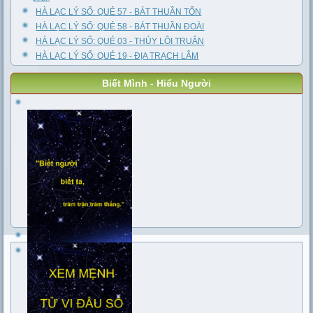
HÀ LẠC LÝ SỐ: QUẺ 57 - BÁT THUẦN TỐN
HÀ LẠC LÝ SỐ: QUẺ 58 - BÁT THUẦN ĐOÀI
HÀ LẠC LÝ SỐ: QUẺ 03 - THỦY LÔI TRUÂN
HÀ LẠC LÝ SỐ: QUẺ 19 - ĐỊA TRẠCH LÂM
Biết Mình - Hiểu Người