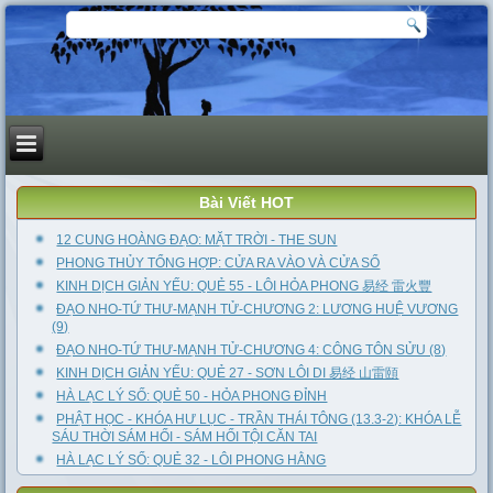
Bài Viết HOT
12 CUNG HOÀNG ĐẠO: MẶT TRỜI - THE SUN
PHONG THỦY TỔNG HỢP: CỬA RA VÀO VÀ CỬA SỔ
KINH DỊCH GIẢN YẾU: QUẺ 55 - LÔI HỎA PHONG 易经 雷火豐
ĐẠO NHO-TỨ THƯ-MẠNH TỬ-CHƯƠNG 2: LƯƠNG HUỆ VƯƠNG
(9)
ĐẠO NHO-TỨ THƯ-MẠNH TỬ-CHƯƠNG 4: CÔNG TÔN SỬU (8)
KINH DỊCH GIẢN YẾU: QUẺ 27 - SƠN LÔI DI 易经 山雷頤
HÀ LẠC LÝ SỐ: QUẺ 50 - HỎA PHONG ĐỈNH
PHẬT HỌC - KHÓA HƯ LỤC - TRẦN THÁI TÔNG (13.3-2): KHÓA LỄ
SÁU THỜI SÁM HỐI - SÁM HỐI TỘI CĂN TAI
HÀ LẠC LÝ SỐ: QUẺ 32 - LÔI PHONG HẰNG