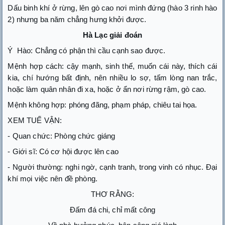
Dấu binh khí ở rừng, lên gò cao nơi mình đứng (hào 3 rinh hào
2) nhưng ba năm chẳng hưng khởi được.
Hà Lạc giải đoán
Ý
Hào: Chẳng có phận thì cầu cạnh sao được.
Mệnh hợp cách: cậy mạnh, sinh thế, muốn cái này, thích cái
kia, chí hướng bất định, nên nhiều lo sợ, tấm lòng nan trắc,
hoặc làm quân nhân đi xa, hoặc ở ẩn nơi rừng rậm, gò cao.
Mệnh không hợp: phóng đãng, phạm pháp, chiêu tai họa.
XEM TUẾ VẬN:
- Quan chức: Phòng chức giáng
- Giới sĩ: Có cơ hội được lên cao
- Người thường: nghi ngờ, cạnh tranh, trong vinh có nhục. Đại
khí mọi việc nên đề phòng.
THƠ RẰNG:
Đấm đá chi, chỉ mất công