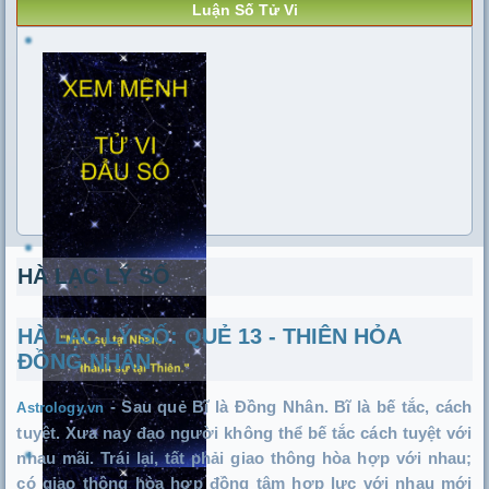
Luận Số Tử Vi
HÀ LẠC LÝ SỐ
HÀ LẠC LÝ SỐ: QUẺ 13 - THIÊN HỎA
ĐỒNG NHÂN
- S
au quẻ Bĩ là Đồng Nhân. Bĩ là bế tắc, cách
Astrology.vn
tuyệt. Xưa nay đạo người không thể bế tắc cách tuyệt với
nhau mãi. Trái lại, tất phải giao thông hòa hợp với nhau;
có giao thông hòa hợp đồng tâm hợp lực với nhau mới