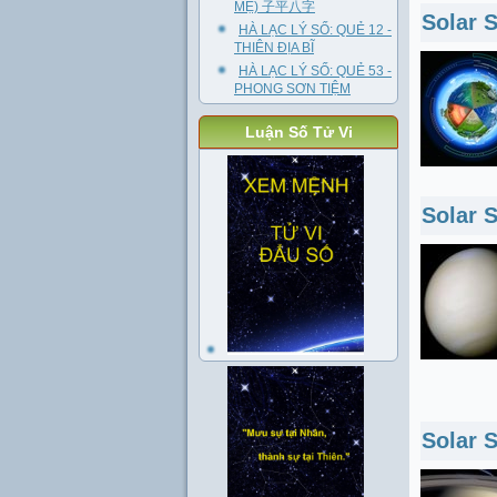
MẸ) 子平八字
Solar 
HÀ LẠC LÝ SỐ: QUẺ 12 -
THIÊN ĐỊA BĨ
HÀ LẠC LÝ SỐ: QUẺ 53 -
PHONG SƠN TIỆM
Luận Số Tử Vi
Solar 
Solar 