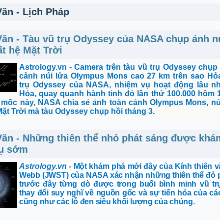
Văn - Lịch Pháp
Văn - Tàu vũ trụ Odyssey của NASA chụp ảnh n
ất hệ Mặt Trời
Astrology.vn
-
Camera trên tàu vũ trụ Odyssey chụp
cảnh núi lửa Olympus Mons cao 27 km trên sao Hỏ
trụ Odyssey của NASA, nhiệm vụ hoạt động lâu nh
Hỏa, quay quanh hành tinh đỏ lần thứ 100.000 hôm 1
 mốc này, NASA chia sẻ ảnh toàn cảnh Olympus Mons, nú
Mặt Trời mà tàu Odyssey chụp hồi tháng 3.
Văn - Những thiên thể nhỏ phát sáng được khá
rụ sớm
Astrology.vn
- Một khám phá mới đây của Kính thiên 
Webb (JWST) của NASA xác nhận những thiên thể đỏ 
trước đây từng dò được trong buổi bình minh vũ tr
thay đổi suy nghĩ về nguồn gốc và sự tiến hóa của các
cũng như các lỗ đen siêu khối lượng của chúng.