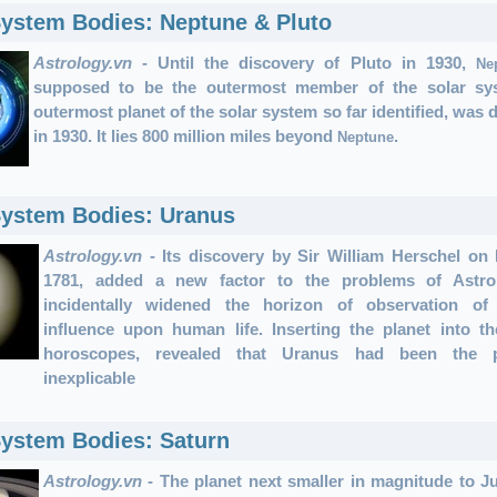
System Bodies: Neptune & Pluto
Astrology.vn
- Until the discovery of Pluto in 1930,
Ne
supposed to be the outermost member of the solar s
outermost planet of the solar system so far identified, was 
in 1930. It lies 800 million miles beyond
.
Neptune
System Bodies: Uranus
Astrology.vn
- Its discovery by Sir William Herschel on
1781, added a new factor to the problems of Astro
incidentally widened the horizon of observation of 
influence upon human life. Inserting the planet into th
horoscopes, revealed that Uranus had been the p
inexplicable
System Bodies: Saturn
Astrology.vn
- The planet next smaller in magnitude to Ju