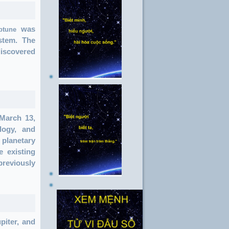
was
ptune
ystem.
The
discovered
 March 13,
logy, and
planetary
e existing
reviously
piter, and