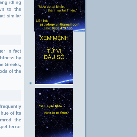
engirdling
wn to the
at similar
er in fact
ghtness by
he Greeks,
ods of the
requently
hue of its
imrod, the
pel terror