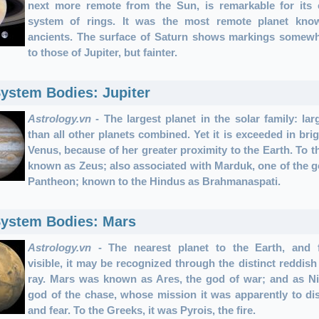
next more remote from the Sun, is remarkable for its 
system of rings. It was the most remote planet kno
ancients. The surface of Saturn shows markings somewh
to those of Jupiter, but fainter.
System Bodies: Jupiter
Astrology.vn
- The largest planet in the solar family: larg
than all other planets combined. Yet it is exceeded in bri
Venus, because of her greater proximity to the Earth. To t
known as Zeus; also associated with Marduk, one of the g
Pantheon; known to the Hindus as Brahmanaspati.
System Bodies: Mars
Astrology.vn
- The nearest planet to the Earth, and f
visible, it may be recognized through the distinct reddish 
ray. Mars was known as Ares, the god of war; and as N
god of the chase, whose mission it was apparently to dis
and fear. To the Greeks, it was Pyrois, the fire.