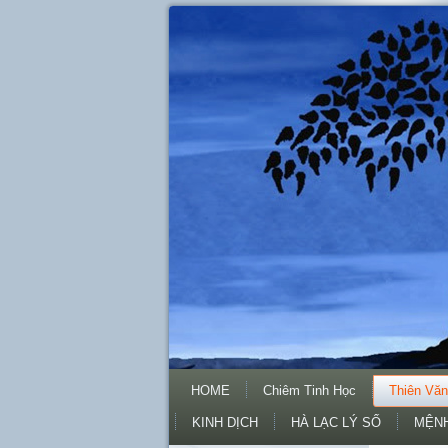
HOME
Chiêm Tinh Học
Thiên Văn
KINH DỊCH
HÀ LẠC LÝ SỐ
MỆNH