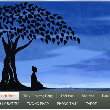
 Lịch Pháp
Tử Vi Phương Đông
Triết Học
Đạo Nho
Đạo 
 LÝ BÁT TỰ
TƯỚNG PHÁP
PHONG THỦY
TAROT