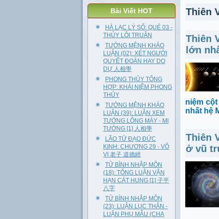
Thiên 
Bài Viết HOT
HÀ LẠC LÝ SỐ: QUẺ 03 -
THỦY LÔI TRUÂN
Thiên 
TƯỚNG MỆNH KHẢO
lớn nh
LUẬN (02): XÉT NGƯỜI
QUYẾT ĐOÁN HAY DO
DỰ 人相學
PHONG THỦY TỔNG
HỢP: KHÁI NIỆM PHONG
THỦY
niệm cột
TƯỚNG MỆNH KHẢO
nhất hệ 
LUẬN (39): LUẬN XEM
TƯỚNG LÔNG MÀY - MI
TƯỚNG [1] 人相學
Thiên 
LÃO TỬ ĐẠO ĐỨC
KINH: CHƯƠNG 29 - VÔ
ở vũ t
VI 老子 道德經
TỬ BÌNH NHẬP MÔN
(18): TỔNG LUẬN VẬN
HẠN CÁT HUNG [1] 子平
八字
TỬ BÌNH NHẬP MÔN
(23): LUẬN LỤC THÂN -
LUẬN PHỤ MẪU (CHA