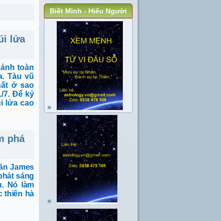
Biết Mình - Hiểu Người
úi lửa
 ảnh toàn
a.
Tàu vũ
ất ở sao
/7. Để kỷ
i lửa cao
m phá
văn James
phát sáng
ụ. Nó làm
 thiên hà