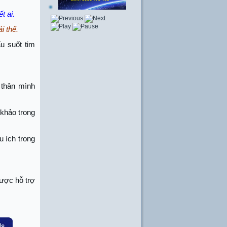
t ai.
i thế.
u suốt tim
 thân mình
 khảo trong
u ích trong
ược hỗ trợ