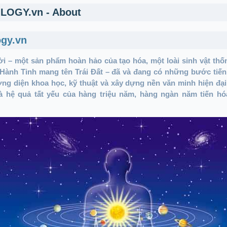
LOGY.vn - About
ogy.vn
 – một sản phẩm hoàn hảo của tạo hóa, một loài sinh vật thốn
 Hành Tinh mang tên Trái Đất – đã và đang có những bước ti
ng diện khoa học, kỹ thuật và xây dựng nền văn minh hiện đạ
là hệ quả tất yếu của hàng triệu năm, hàng ngàn năm tiến hó