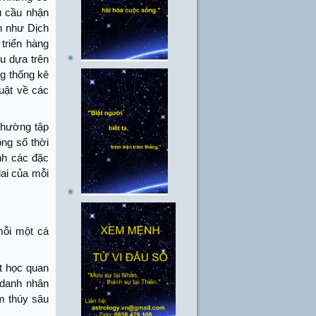
 cầu nhận
n như Dịch
triển hàng
u dựa trên
ng thống kê
luật về các
thường tập
ông số thời
nh các đặc
ai của mỗi
mỗi một cá
t học quan
 danh nhân
m thúy sâu