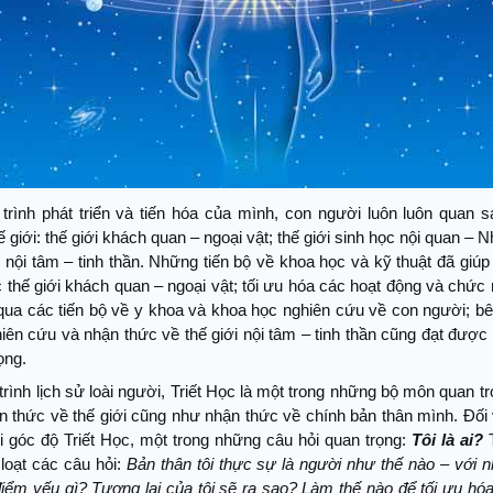
 trình phát triển và tiến hóa của mình, con người luôn luôn quan 
ế giới: thế giới khách quan – ngoại vật; thế giới sinh học nội quan – N
i nội tâm – tinh thần. Những tiến bộ về khoa học và kỹ thuật đã giú
 thế giới khách quan – ngoại vật; tối ưu hóa các hoạt động và chứ
qua các tiến bộ về y khoa và khoa học nghiên cứu về con người; b
ên cứu và nhận thức về thế giới nội tâm – tinh thần cũng đạt được
ọng.
 trình lịch sử loài người, Triết Học là một trong những bộ môn quan t
 thức về thế giới cũng như nhận thức về chính bản thân mình. Đối
i góc độ Triết Học, một trong những câu hỏi quan trọng:
Tôi là ai?
T
loạt các câu hỏi:
Bản thân tôi thực sự là người như thế nào – với 
iểm yếu gì? Tương lai của tôi sẽ ra sao? Làm thế nào để tối ưu hó