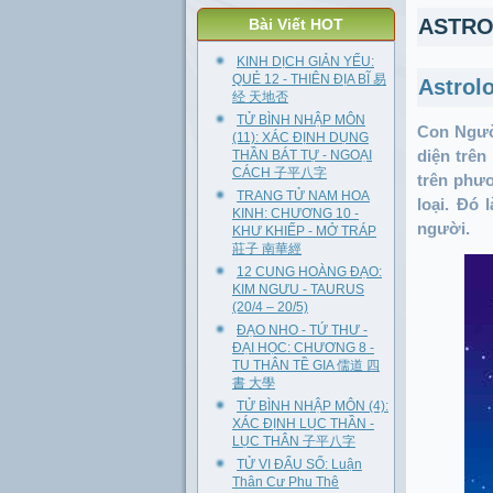
ASTRO
Bài Viết HOT
KINH DỊCH GIẢN YẾU:
QUẺ 12 - THIÊN ĐỊA BĨ 易
Astrol
经 天地否
TỬ BÌNH NHẬP MÔN
Con Người
(11): XÁC ĐỊNH DỤNG
THẦN BÁT TỰ - NGOẠI
diện trên
CÁCH 子平八字
trên phươ
TRANG TỬ NAM HOA
loại. Đó 
KINH: CHƯƠNG 10 -
người.
KHƯ KHIẾP - MỞ TRÁP
莊子 南華經
12 CUNG HOÀNG ĐẠO:
KIM NGƯU - TAURUS
(20/4 – 20/5)
ĐẠO NHO - TỨ THƯ -
ĐẠI HỌC: CHƯƠNG 8 -
TU THÂN TỀ GIA 儒道 四
書 大學
TỬ BÌNH NHẬP MÔN (4):
XÁC ĐỊNH LỤC THẦN -
LỤC THÂN 子平八字
TỬ VI ĐẨU SỐ: Luận
Thân Cư Phu Thê