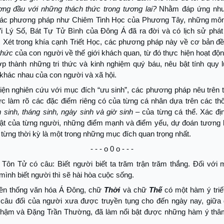
ơng đầu với những thách thức trong tương lai?
Nhằm đáp ứng nhu
các phương pháp như Chiêm Tinh Học của Phương Tây, những mô
i Lý Số, Bát Tự Tử Bình của Đông Á đã ra đời và có lịch sử phát 
 Xét trong khía cạnh Triết Học, các phương pháp này về cơ bản đề
thức
của con người về thế giới khách quan, từ đó thực hiện hoạt độ
p thành những tri thức và kinh nghiệm quý báu, nêu bật tính quy 
khác nhau của con người và xã hội.
hiện nghiên cứu với mục đích “ưu sinh”, các phương pháp nêu trên 
ực làm rõ các đặc điểm riêng có của từng cá nhân dựa trên các th
 sinh, tháng sinh, ngày sinh và giờ sinh
– của từng cá thể. Xác đị
bật của từng người, những điểm mạnh và điểm yếu, dự đoán tương l
từng thời kỳ là một trong những mục đích quan trọng nhất.
- - - o 0 o - - -
 Tôn Tử có câu: Biết người biết ta trăm trận trăm thắng. Đối với 
 mình biết người thì sẽ hài hòa cuộc sống.
yền thống văn hóa Á Đông, chữ
Thời
và chữ
Thế
có một hàm ý triế
i câu đối của người xưa được truyền tụng cho đến ngày nay, giữa
hậm và Đặng Trần Thường, đã làm nổi bật được những hàm ý thâ