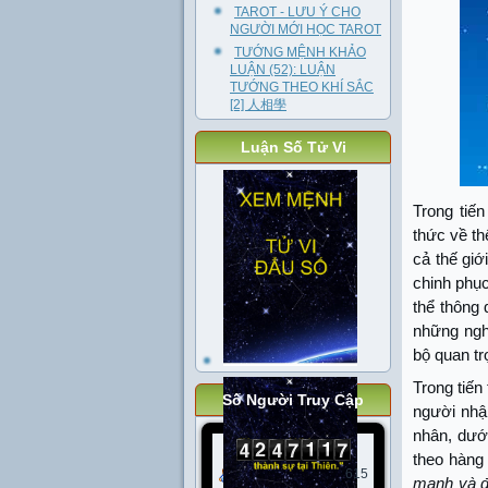
TAROT - LƯU Ý CHO
NGƯỜI MỚI HỌC TAROT
TƯỚNG MỆNH KHẢO
LUẬN (52): LUẬN
TƯỚNG THEO KHÍ SẮC
[2] 人相學
Luận Số Tử Vi
Trong tiến
thức về th
cả thế giớ
chinh phục
thể thông 
những nghi
bộ quan tr
Trong tiến
Số Người Truy Cập
người nhận
nhân, dướ
theo hàng 
Today
615
mạnh và đ