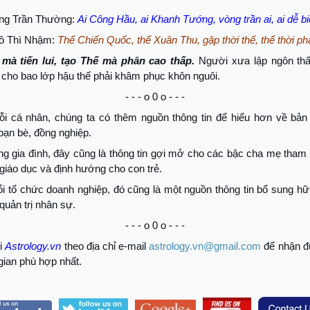
ng Trần Thường:
Ai Công Hầu, ai Khanh Tướng, vòng trần ai, ai dễ biế
ô Thì Nhậm:
Thế Chiến Quốc, thế Xuân Thu, gặp thời thế, thế thời phả
 mà tiến lui, tạo Thế mà phân cao thấp.
Người xưa lập ngôn thấ
 cho bao lớp hậu thế phải khâm phục khôn nguôi.
- - - o 0 o - - -
ỗi cá nhân, chúng ta có thêm nguồn thông tin để hiểu hơn về bản
bạn bè, đồng nghiệp.
ng gia đình, đây cũng là thông tin gợi mở cho các bậc cha mẹ tham
giáo dục và định hướng cho con trẻ.
i tổ chức doanh nghiệp, đó cũng là một nguồn thông tin bổ sung hữ
quản trị nhân sự.
- - - o 0 o - - -
ới
Astrology.vn
theo địa chỉ e-mail
astrology.vn@gmail.com
để nhận đ
 gian phù hợp nhất.