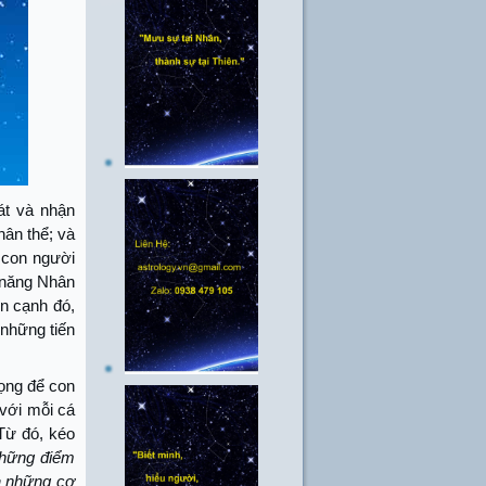
sát và nhận
hân thể; và
p con người
c năng Nhân
ên cạnh đó,
 những tiến
rọng để con
 với mỗi cá
ừ đó, kéo
những điểm
a những cơ