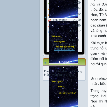
Yesterday
2609
hội và đư
This Week
12284
thức đó, 
Last Week
4219582
Học, Tử V
This Month
14919
ngàn năm.
các
nhận 
Last Month
94580
và tổng hợ
All days
4247117
khía cạnh 
Your IP: 216.73.216.89
Khi thực 
2026-08-07 03:22
trung nỗ l
Visitors Counter
gian -
năm
điểm nổi 
Online
người qua 
Đang có 294 khách và không
thành viên đang online
Binh pháp
nhân, biết
Trong tru
trọng. Ha
Ngô Thì N
sắc: