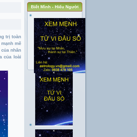
Biết Mình - Hiểu Người
g trị toàn
ến mạnh mẽ
i của nhân
a của loài