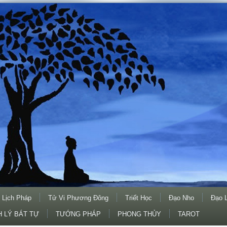
 Lịch Pháp
Tử Vi Phương Đông
Triết Học
Đạo Nho
Đạo 
 LÝ BÁT TỰ
TƯỚNG PHÁP
PHONG THỦY
TAROT