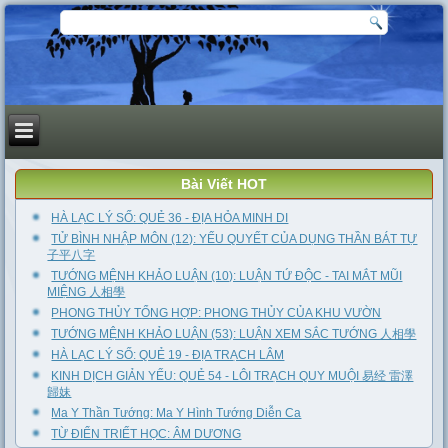
Bài Viết HOT
HÀ LẠC LÝ SỐ: QUẺ 36 - ĐỊA HỎA MINH DI
TỬ BÌNH NHẬP MÔN (12): YẾU QUYẾT CỦA DỤNG THẦN BÁT TỰ
子平八字
TƯỚNG MỆNH KHẢO LUẬN (10): LUẬN TỨ ĐỘC - TAI MẮT MŨI
MIỆNG 人相學
PHONG THỦY TỔNG HỢP: PHONG THỦY CỦA KHU VƯỜN
TƯỚNG MỆNH KHẢO LUẬN (53): LUẬN XEM SẮC TƯỚNG 人相學
HÀ LẠC LÝ SỐ: QUẺ 19 - ĐỊA TRẠCH LÂM
KINH DỊCH GIẢN YẾU: QUẺ 54 - LÔI TRẠCH QUY MUỘI 易经 雷澤
歸妹
Ma Y Thần Tướng: Ma Y Hình Tướng Diễn Ca
TỪ ĐIỂN TRIẾT HỌC: ÂM DƯƠNG