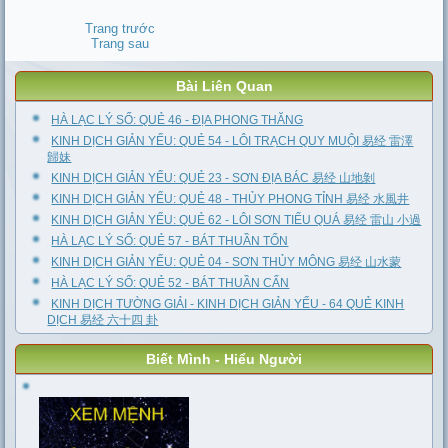
Trang trước
Trang sau
Bài Liên Quan
HÀ LẠC LÝ SỐ: QUẺ 46 - ĐỊA PHONG THĂNG
KINH DỊCH GIẢN YẾU: QUẺ 54 - LÔI TRẠCH QUY MUỘI 易经 雷澤
歸妹
KINH DỊCH GIẢN YẾU: QUẺ 23 - SƠN ĐỊA BÁC 易经 山地剝
KINH DỊCH GIẢN YẾU: QUẺ 48 - THỦY PHONG TỈNH 易经 水風井
KINH DỊCH GIẢN YẾU: QUẺ 62 - LÔI SƠN TIỂU QUÁ 易经 雷山 小過
HÀ LẠC LÝ SỐ: QUẺ 57 - BÁT THUẦN TỐN
KINH DỊCH GIẢN YẾU: QUẺ 04 - SƠN THỦY MÔNG 易经 山水蒙
HÀ LẠC LÝ SỐ: QUẺ 52 - BÁT THUẦN CẤN
KINH DỊCH TƯỜNG GIẢI - KINH DỊCH GIẢN YẾU - 64 QUẺ KINH
DỊCH 易经 六十四 卦
Biết Mình - Hiểu Người