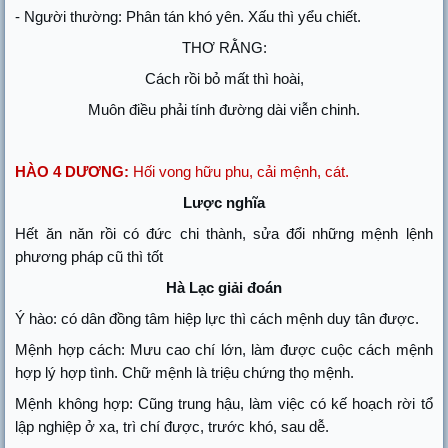
- Người thường: Phân tán khó yên. Xấu thì yểu chiết.
THƠ RẰNG:
Cách rồi bỏ mất thì hoài,
Muôn điều phải tính đường dài viễn chinh.
HÀO 4 DƯƠNG:
Hối vong hữu phu, cải mệnh, cát.
Lược nghĩa
Hết ăn năn rồi có đức chi thành, sửa đổi những mệnh lệnh
phương pháp cũ thì tốt
Hà Lạc giải đoán
Ý hào: có dân đồng tâm hiệp lực thì cách mệnh duy tân được.
Mệnh hợp cách: Mưu cao chí lớn, làm được cuộc cách mệnh
hợp lý hợp tình. Chữ mệnh là triệu chứng thọ mệnh.
Mệnh không hợp: Cũng trung hậu, làm việc có kế hoạch rời tổ
lập nghiệp ở xa, trì chí được, trước khó, sau dễ.