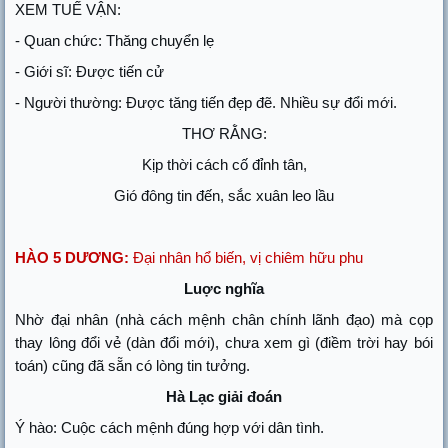
XEM TUẾ VẬN:
- Quan chức: Thăng chuyển lẹ
- Giới sĩ: Được tiến cử
- Người thường: Được tăng tiến đẹp đẽ. Nhiều sự đổi mới.
THƠ RẰNG:
Kịp thời cách cố đỉnh tân,
Gió đông tin đến, sắc xuân leo lầu
HÀO 5 DƯƠNG:
Đại nhân hổ biến, vị chiêm hữu phu
Luợc nghĩa
Nhờ đại nhân (nhà cách mệnh chân chính lãnh đạo) mà cọp
thay lông đổi vẻ (dàn đổi mới), chưa xem gì (điềm trời hay bói
toán) cũng đã sẵn có lòng tin tưởng.
Hà Lạc giải đoán
Ý hào: Cuộc cách mệnh đúng hợp với dân tình.