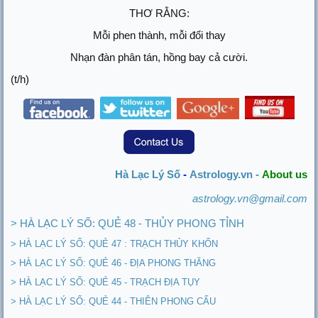
THƠ RẰNG:
Mỗi phen thành, mỗi đổi thay
Nhạn đàn phân tán, hồng bay cả cười.
(t/h)
Hà Lạc Lý Số
-
Astrology.vn -
About us
astrology.vn@gmail.com
> HÀ LẠC LÝ SỐ: QUẺ 48 - THỦY PHONG TỈNH
> HÀ LẠC LÝ SỐ: QUẺ 47 : TRẠCH THỦY KHỐN
> HÀ LẠC LÝ SỐ: QUẺ 46 - ĐỊA PHONG THĂNG
> HÀ LẠC LÝ SỐ: QUẺ 45 - TRẠCH ĐỊA TỤY
> HÀ LẠC LÝ SỐ: QUẺ 44 - THIÊN PHONG CẤU