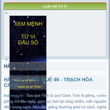
Luận Số Tử Vi
HÀ LẠC LÝ SỐ
HÀ LẠC LÝ SỐ: QUẺ 49 - TRẠCH HỎA
CÁCH
Sau quẻ Tỉnh là quẻ Cách. Tỉnh là giếng, nước
Astrology.vn -
giếng trữ lâu ngày, gợn bụi tích lại càng nhiều, mất nguyên
chất trong sạch. Nên đào giếng thường phải có cách, nghĩa