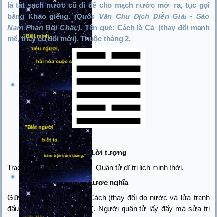
là tát sạch nước cũ đi để cho mạch nước mới ra, tục gọi
bằng Khảo giếng.
(Quốc Văn Chu Dịch Diễn Giải - Sào
Nam Phan Bội Châu).
Tên quẻ: Cách là Cải (thay đổi mạnh
mẽ, thay cũ đổi mới). Thuộc tháng 2.
Lời tượng
Trạch trung hữu hỏa: Cách. Quân tử dĩ trị lịch minh thời.
Lược nghĩa
Giữa đầm có lửa là quẻ Cách (thay đổi do nước và lửa tranh
đấu nhau như cũ với mới). Người quân tử lấy đấy mà sửa trị