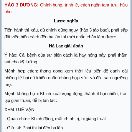
HÀO 3 DƯƠNG:
Chính hung, trinh lệ, cách ngôn tam tựu, hữu
phu
Lược nghĩa
Tiến hành thì xấu, dù chính cũng nguy (hào 3 táo bạo), phải sắp
đặt việc biến cách đến ba lần thì mới chắc chắn làm được.
Hà Lạc giải đoán
Ý hào: Cái bệnh của sự biến cách là hay nóng nảy, phải thẩm
sát cho kỹ lưỡng
Mệnh hợp cách: thong dong xem thời liệu biến để canh cải
những tệ hại cũ khiến quần chúng hợp sức và đời sau ngưỡng
mộ.
Mệnh không hợp: Khinh xuất vọng động, thành ít bại nhiều, trác
lập gian truân, dễ bị tan tác.
XEM TUẾ VẬN:
- Quan chức: Khinh động, mất chính trị, bị giáng truất
- Giới sĩ: Phải thi lại đến ba lần.