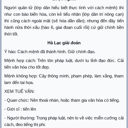
Người quân tử (lớp dân hiểu biết thực tình với cách mệnh) thì
như con báo biến hóa, còn kẻ tiểu nhân (lớp dân trí nông cạn)
thì cũng cách ngoài mặt (sẽ hóa dần dần); nhưng đến đây tiến
hành nữa thời xấu (hào 6, giai đoạn cuối rồi) cứ giữ chính bền
thời tốt.
Hà Lạc giài đoán
Ý hào: Cách mệnh đã thành hình. Giữ chính đạo.
Mệnh hợp cách: Trên tôn pháp luật, dưới tu tỉnh đạo đức. Cải
tiến văn hóa cho tốt đẹp.
Mệnh không hợp: Cậy thông minh, phạm phép, làm xằng, tham
lam đến tai họa.
XEM TUẾ VẬN:
- Quan chức: Nên thoái nhàn, hoặc tham gia văn hóa có tiếng.
- Giới sĩ : tiến lên
- Người thường: Trọng pháp luật, nên lo về việc miễn cưỡng cải
cách, đeo tiếng thị phi.