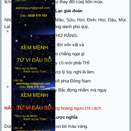
lịch pháp để làm sáng tỏ (sự thay đổi của) bốn mùa.
Hà Lạc giải đoán
Những tuổi Nạp giáp: Kỷ: Mão, Sửu, Hợi; Đinh: Hợi, Dậu, Mùi.
Lại sanh tháng 2 là cách công danh phú quý.
THƠ RẰNG:
Việc đời vốn vất vả
Tuy lo chẳng ngại gì
Đổi thay cũ mới phải THÌ
Sao cho hợp lý tùy nghi là làm,
Lợi tìm về phía Đông Nam
Còn phương Tây Bắc đừng nhằm mà nguy
HÀO 1 DƯƠNG:
Củng dụng hoàng ngưu chi cách
Lược nghĩa
Dùng sự bền chặt của da con bò màu vàng.