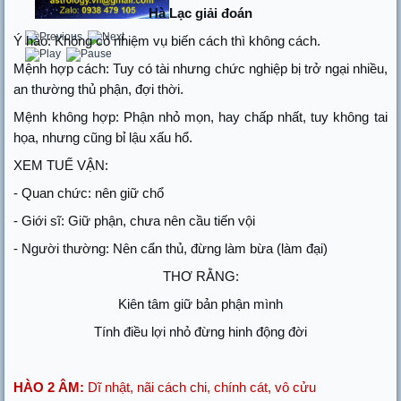
Hà Lạc giải đoán
Ý hào: Không có nhiệm vụ biến cách thì không cách.
Mệnh hợp cách: Tuy có tài nhưng chức nghiệp bị trở ngại nhiều,
an thường thủ phận, đợi thời.
Mệnh không hợp: Phận nhỏ mọn, hay chấp nhất, tuy không tai
họa, nhưng cũng bỉ lậu xấu hổ.
XEM TUẾ VẬN:
- Quan chức: nên giữ chổ
- Giới sĩ: Giữ phận, chưa nên cầu tiến vội
- Người thường: Nên cẩn thủ, đừng làm bừa (làm đại)
THƠ RẰNG:
Kiên tâm giữ bản phận mình
Tính điều lợi nhỏ đừng hinh động đời
HÀO 2 ÂM:
Dĩ nhật, nãi cách chi, chính cát, vô cửu