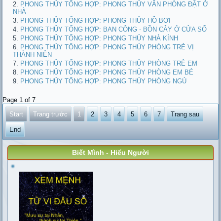
PHONG THỦY TỔNG HỢP: PHONG THỦY VĂN PHÒNG ĐẶT Ở
NHÀ
PHONG THỦY TỔNG HỢP: PHONG THỦY HỒ BƠI
PHONG THỦY TỔNG HỢP: BAN CÔNG - BỒN CÂY Ở CỬA SỔ
PHONG THỦY TỔNG HỢP: PHONG THỦY NHÀ KÍNH
PHONG THỦY TỔNG HỢP: PHONG THỦY PHÒNG TRẺ VỊ
THÀNH NIÊN
PHONG THỦY TỔNG HỢP: PHONG THỦY PHÒNG TRẺ EM
PHONG THỦY TỔNG HỢP: PHONG THỦY PHÒNG EM BÉ
PHONG THỦY TỔNG HỢP: PHONG THỦY PHÒNG NGỦ
Page 1 of 7
Start
Trang trước
1
2
3
4
5
6
7
Trang sau
End
Biết Mình - Hiểu Người