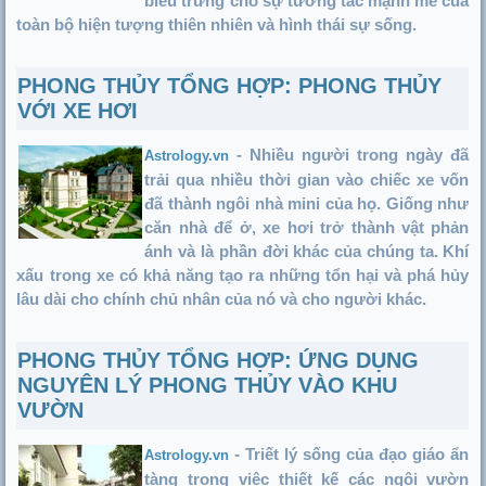
biểu trưng cho sự tương tác mạnh mẽ của
toàn bộ hiện tượng thiên nhiên và hình thái sự sống.
PHONG THỦY TỔNG HỢP: PHONG THỦY
VỚI XE HƠI
- Nhiều người trong ngày đã
Astrology.vn
trải qua nhiều thời gian vào chiếc xe vốn
đã thành ngôi nhà mini của họ. Giống như
căn nhà để ở, xe hơi trở thành vật phản
ánh và là phần đời khác của chúng ta. Khí
xấu trong xe có khả năng tạo ra những tổn hại và phá hủy
lâu dài cho chính chủ nhân của nó và cho người khác.
PHONG THỦY TỔNG HỢP: ỨNG DỤNG
NGUYÊN LÝ PHONG THỦY VÀO KHU
VƯỜN
- Triết lý sống của đạo giáo ẩn
Astrology.vn
tàng trong việc thiết kế các ngôi vườn