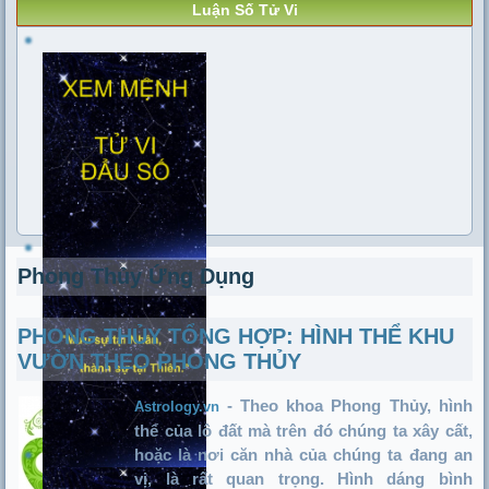
Luận Số Tử Vi
Phong Thủy Ứng Dụng
PHONG THỦY TỔNG HỢP: HÌNH THỂ KHU
VƯỜN THEO PHONG THỦY
- Theo khoa Phong Thủy, hình
Astrology.vn
thể của lô đất mà trên đó chúng ta xây cất,
hoặc là nơi căn nhà của chúng ta đang an
vị, là rất quan trọng. Hình dáng bình