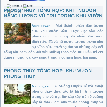
PHONG THỦY TỔNG HỢP: KHÍ - NGUỒN
NĂNG LƯỢNG VŨ TRỤ TRONG KHU VƯỜN
- Mọi thành phần đặc trưng
Astrology.vn
của khu vườn đều được đặt vào các
phương vị thích hợp để nhắm đến mục
đích này: đá và hồ nước tượng trưng cho
sự vĩnh cửu, trường tồn và những cây cối
sống lâu năm, còn đối với những thảo mộc lưu niên thì chỉ
dùng những loại cây sống trong một năm hoặc hai năm.
PHONG THỦY TỔNG HỢP: KHU VƯỜN
PHONG THỦY
- Ô vuông Huyền bí mà thuật
Astrology.vn
phong thủy dựa vào là hình ảnh tượng
trưng cho vũ trụ. Sự sắp xếp trên ô vuông
này là tâm điểm của thuật phong thủy và