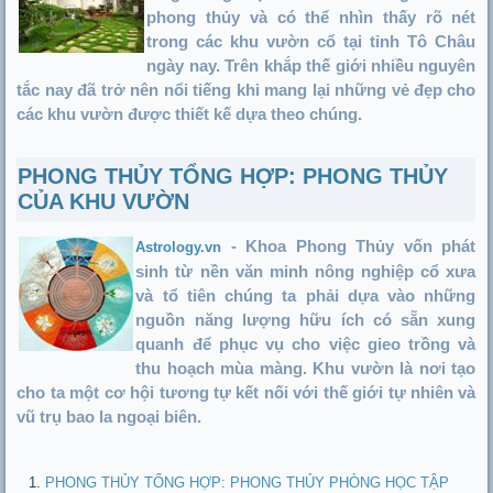
phong thủy và có thể nhìn thấy rõ nét
trong các khu vườn cổ tại tỉnh Tô Châu
ngày nay. Trên khắp thế giới nhiều nguyên
tắc nay đã trở nên nổi tiếng khi mang lại những vẻ đẹp cho
các khu vườn được thiết kế dựa theo chúng.
PHONG THỦY TỔNG HỢP: PHONG THỦY
CỦA KHU VƯỜN
- Khoa Phong Thủy vốn phát
Astrology.vn
sinh từ nền văn minh nông nghiệp cổ xưa
và tổ tiên chúng ta phải dựa vào những
nguồn năng lượng hữu ích có sẵn xung
quanh để phục vụ cho việc gieo trồng và
thu hoạch mùa màng. Khu vườn là nơi tạo
cho ta một cơ hội tương tự kết nối với thế giới tự nhiên và
vũ trụ bao la ngoại biên.
PHONG THỦY TỔNG HỢP: PHONG THỦY PHÒNG HỌC TẬP