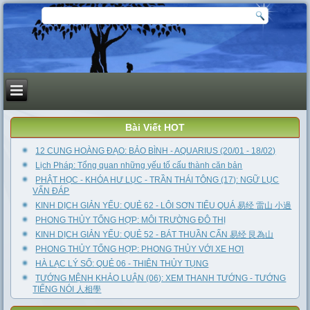
Bài Viết HOT
12 CUNG HOÀNG ĐẠO: BẢO BÌNH - AQUARIUS (20/01 - 18/02)
Lịch Pháp: Tổng quan những yếu tố cấu thành căn bản
PHẬT HỌC - KHÓA HƯ LỤC - TRẦN THÁI TÔNG (17): NGỮ LỤC
VẤN ĐÁP
KINH DỊCH GIẢN YẾU: QUẺ 62 - LÔI SƠN TIỂU QUÁ 易经 雷山 小過
PHONG THỦY TỔNG HỢP: MÔI TRƯỜNG ĐÔ THỊ
KINH DỊCH GIẢN YẾU: QUẺ 52 - BÁT THUẦN CẤN 易经 艮為山
PHONG THỦY TỔNG HỢP: PHONG THỦY VỚI XE HƠI
HÀ LẠC LÝ SỐ: QUẺ 06 - THIÊN THỦY TỤNG
TƯỚNG MỆNH KHẢO LUẬN (06): XEM THANH TƯỚNG - TƯỚNG
TIẾNG NÓI 人相學