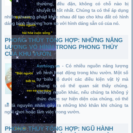
thường, đều đặn, không có chỗ nào bị
khuyết là tốt nhất. Chúng ta có thể áp dụng
nhiều phương pháp khác nhau để tạo cho khu đất có hình
dáng bình thường hơn so với hình dáng sẵn có của nó.
PHONG THỦY TỔNG HỢP: NHỮNG NĂNG
LƯỢNG VÔ HÌNH TRONG PHONG THỦY
CỦA KHU VƯỜN
- Có nhiều nguồn năng lượng
Astrology.vn
vô hình hoạt động trong khu vườn. Một số
tự biểu lộ dưới các điều kiện vật lý mà
chúng ta có thể quan sát thấy chúng.
Những nguồn khác, nếu chúng ta không ý
thức được sự hiện diện của chúng, có thể
sẽ là nguyên nhân gây ra những khó khăn khi chúng ta
ngồi chơi hoặc làm việc trong vườn.
PHONG THỦY TỔNG HỢP: NGŨ HÀNH