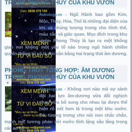
TRONG PHONG THỦY CỦA KHU VƯỜN
- Ngũ Hành bao gồm Kim,
Astrology.vn
Mộc, Thủy, Hỏa, Thổ là những đại diện của
khí và chúng tượng trưng cho hình thể,
màu sắc và giác quan. Mục đích trong khu
vườn Phong Thủy là tạo ra một không
gian nơi không một yếu tố nào trong ngũ hành chiếm
quyền thống trị và là nơi cân bằng hai trạng thái âm dương.
PHONG THỦY TỔNG HỢP: ÂM DƯƠNG
TRONG PHONG THỦY CỦA KHU VƯỜN
- Không nơi nào mà sự sánh
Astrology.vn
đôi hai lực âm-dương vừa đối nghịch
nhau vừa bổ sung cho nhau lại được thể
hiện rõ nét hơn là trong một khu vườn.
Đá, tượng trưng cho núi non chắc chắn,
mạnh mẽ, tương phản với nước tĩnh lặng sâu lắng trong
các ao hồ.