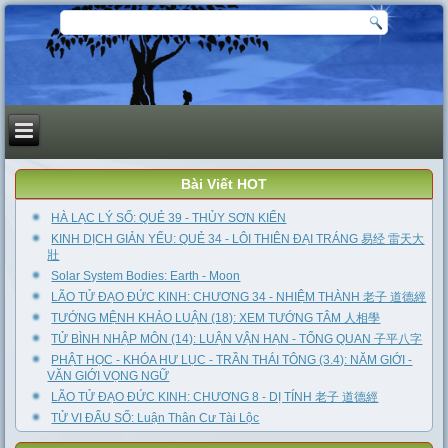
Bài Viết HOT
HÀ LẠC LÝ SỐ: QUẺ 39 - THỦY SƠN KIỂN
KINH DỊCH GIẢN YẾU: QUẺ 34 - LÔI THIÊN ĐẠI TRÁNG 易经 雷天大
壯
Solar System Bodies: Earth - Moon
LÃO TỬ ĐẠO ĐỨC KINH: CHƯƠNG 34 - NHIỆM THÀNH 老子 道德經
TƯỚNG MỆNH KHẢO LUẬN (18): XEM TƯỚNG TÂM 人相學
TỬ BÌNH NHẬP MÔN (14): LUẬN VẬN HẠN - TỔNG QUAN 子平八字
PHẬT HỌC - KHÓA HƯ LỤC - TRẦN THÁI TÔNG (3.4): NĂM GIỚI -
VĂN GIỚI VỌNG NGỮ
LÃO TỬ ĐẠO ĐỨC KINH: CHƯƠNG 8 - DỊ TÍNH 老子 道德經
TỬ VI ĐẨU SỐ: Luận Thân Cư Tài Lộc