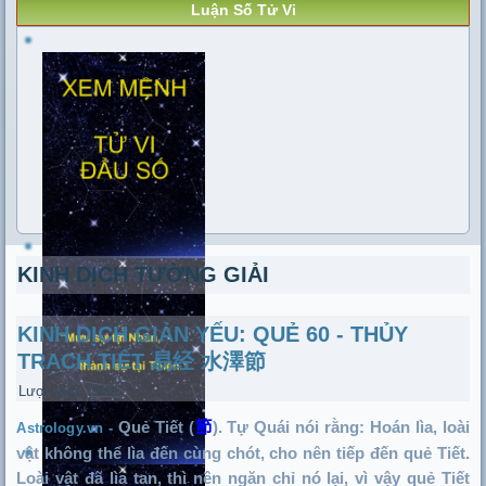
Luận Số Tử Vi
KINH DỊCH TƯỜNG GIẢI
KINH DỊCH GIẢN YẾU: QUẺ 60 - THỦY
TRẠCH TIẾT 易经 水澤節
Lượt xem: 3986
Quẻ Tiết (
節
). Tự Quái nói rằng: Hoán lìa, loài
Astrology.vn -
vật không thể lìa đến cùng chót, cho nên tiếp đến quẻ Tiết.
Loài vật đã lìa tan, thì nên ngăn chỉ nó lại, vì vậy quẻ Tiết