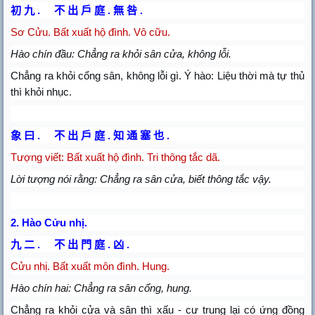
初
九
.
不
出
戶
庭
.
無
咎
.
Sơ Cửu. Bất xuất hộ đình. Vô cữu.
Hào chín đầu: Chẳng ra khỏi sân cửa, không lỗi.
Chẳng ra khỏi cổng sân, không lỗi gì. Ý hào: Liệu thời mà tự thủ
thì khỏi nhục.
象
曰
.
不
出
戶
庭
.
知
通
塞
也
.
Tượng viết: Bất xuất hộ đình. Tri thông tắc dã.
Lời tượng nói rằng: Chẳng ra sân cửa, biết thông tắc vậy.
2.
Hào Cửu nhị.
九
二
.
不
出
門
庭
.
凶
.
Cửu nhị. Bất xuất môn đình.
Hung.
Hào chín hai: Chẳng ra sân cổng, hung.
Chẳng ra khỏi cửa và sân thì xấu - cư trung lại có ứng đồng