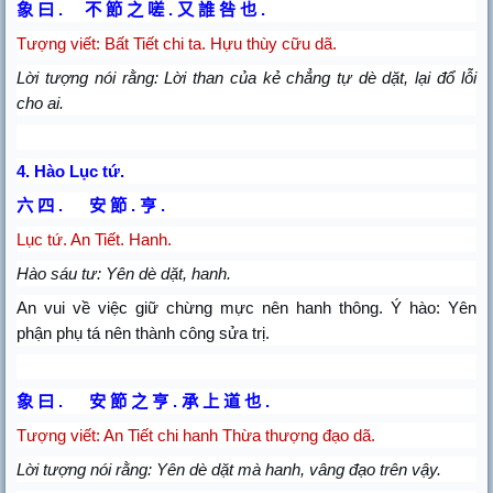
象
曰
.
不
節
之
嗟
.
又
誰
咎
也
.
Tượng viết: Bất Tiết chi ta. Hựu thùy cữu dã.
Lời tượng nói rằng: Lời than của kẻ chẳng tự dè dặt, lại đổ lỗi
cho ai.
4.
Hào Lục tứ.
六
四
.
安
節
.
亨
.
Lục tứ. An Tiết. Hanh.
Hào sáu tư: Yên dè dặt, hanh.
An vui về việc giữ chừng mực nên hanh thông. Ý hào: Yên
phận phụ tá nên thành công sửa trị.
象
曰
.
安
節
之
亨
.
承
上
道
也
.
Tượng viết: An Tiết chi hanh Thừa thượng đạo dã.
Lời tượng nói rằng: Yên dè dặt mà hanh, vâng đạo trên vậy.