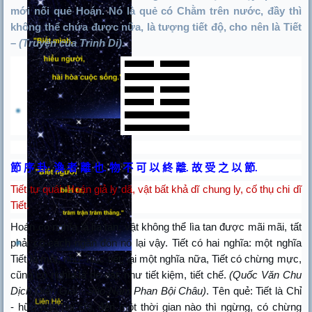
mới nối quẻ Hoán. Nó là quẻ có Chằm trên nước, đầy thì
không thể chứa được nữa, là tượng tiết độ, cho nên là Tiết
–
(Truyện của Trình Di).
節
序
卦
:
渙
者
離
也
.
物
不
可
以
終
離
.
故
受
之
以
節
.
Tiết tự quái: Hoán giả ly dã, vật bất khả dĩ chung ly, cố thụ chi dĩ
Tiết.
Hoán có nghĩa là lìa tan, vật không thể lìa tan được mãi mãi, tất
phải có cách ngăn đón nó lại vậy. Tiết có hai nghĩa: một nghĩa
Tiết là mắt, như Trúc tiết; lại một nghĩa nữa, Tiết có chừng mực,
cũng có nghĩa là dè dặt, như tiết kiệm, tiết chế.
(Quốc Văn Chu
Dịch Diễn Giải - Sào Nam Phan Bội Châu)
. Tên quẻ: Tiết là Chỉ
- hữu hạn nhi chỉ, đến một thời gian nào thì ngừng, có chừng