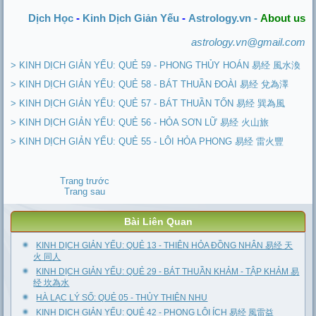
Dịch Học
-
Kinh Dịch Giản Yếu
-
Astrology.vn -
About us
astrology.vn@gmail.com
> KINH DỊCH GIẢN YẾU: QUẺ 59 - PHONG THỦY HOÁN 易经 風水渙
> KINH DỊCH GIẢN YẾU: QUẺ 58 - BÁT THUẦN ĐOÀI 易经 兌為澤
> KINH DỊCH GIẢN YẾU: QUẺ 57 - BÁT THUẦN TỐN 易经 巽為風
> KINH DỊCH GIẢN YẾU: QUẺ 56 - HỎA SƠN LỮ 易经 火山旅
> KINH DỊCH GIẢN YẾU: QUẺ 55 - LÔI HỎA PHONG 易经 雷火豐
Trang trước
Trang sau
Bài Liên Quan
KINH DỊCH GIẢN YẾU: QUẺ 13 - THIÊN HỎA ĐỒNG NHÂN 易经 天
火 同人
KINH DỊCH GIẢN YẾU: QUẺ 29 - BÁT THUẦN KHẢM - TẬP KHẢM 易
经 坎為水
HÀ LẠC LÝ SỐ: QUẺ 05 - THỦY THIÊN NHU
KINH DỊCH GIẢN YẾU: QUẺ 42 - PHONG LÔI ÍCH 易经 風雷益