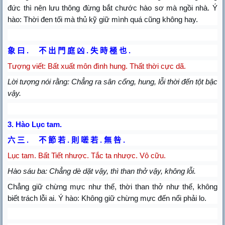
đức thì nên lưu thông đừng bắt chước hào sơ mà ngồi nhà. Ý
hào: Thời đen tối mà thủ kỹ giữ mình quá cũng không hay.
象
曰
.
不
出
門
庭
凶
.
失
時
極
也
.
Tượng viết: Bất xuất môn đình hung. Thất thời cực dã.
Lời tượng nói rằng: Chẳng ra sân cổng, hung, lỗi thời đến tột bậc
vậy.
3.
Hào Lục tam.
六
三
.
不
節
若
.
則
嗟
若
.
無
咎
.
Lục tam. Bất Tiết nhược. Tắc ta nhược. Vô cữu.
Hào sáu ba: Chẳng dè dặt vậy, thì than thở vậy, không lỗi.
Chẳng giữ chừng mực như thế, thời than thở như thế, không
biết trách lỗi ai. Ý hào: Không giữ chừng mực đến nổi phải lo.