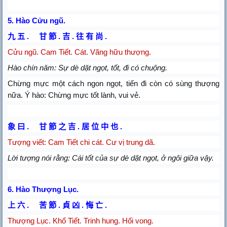
5.
Hào Cửu ngũ.
九
五
.
甘
節
.
吉
.
往
有
尚
.
Cửu ngũ. Cam Tiết. Cát. Vãng hữu thượng.
Hào chín năm: Sự dè dặt ngọt, tốt, đi có chuộng.
Chừng mực một cách ngon ngọt, tiến đi còn có sùng thượng
nữa. Ý hào: Chừng mực tốt lành, vui vẻ.
象
曰
.
甘
節
之
吉
.
居
位
中
也
.
Tượng viết: Cam Tiết chi cát. Cư vị trung dã.
Lời tượng nói rằng: Cái tốt của sự dè dặt ngọt, ở ngôi giữa vậy.
6.
Hào Thượng Lục.
上
六
.
苦
節
.
貞
凶
.
悔
亡
.
Thượng Lục.
Khổ Tiết. Trinh hung. Hối vong.