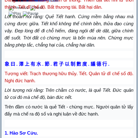
thành. Tiết dĩ chế độ. Bất thương tài. Bất hại dân.
Lời thoán nói rằng: Quẻ Tiết hanh. Cứng mềm bằng nhau mà
cứng được giữa. Tiết khổ không thể chính bền, thửa đạo cùng
vậy. Đẹp lòng để đi chỗ hiểm, đáng ngôi để dè dặt, giữa chính
để suốt. Trời đất có chừng mực là bốn mùa nên. Chừng mực
bằng phép tắc, chẳng hại của, chẳng hại dân.
象
曰
.
澤
上
有
水
.
節
.
君
子
以
制
數
度
.
議
德
行
.
Tượng viết: Trạch thượng hữu thủy. Tiết. Quân tử dĩ chế số độ.
Nghị đức hạnh.
Lời tượng nói rằng: Trên chằm có nước, là quẻ Tiết. Đức quân
tử coi đó mà chế độ, bàn đức nết.
Trên đầm có nước là quẻ Tiết - chừng mực. Người quân tử lấy
đấy mà chế ra độ số và nghị luận về đức hạnh.
1.
Hào Sơ Cửu.