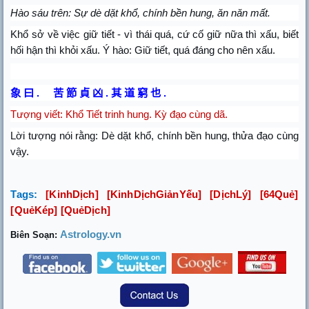
Hào sáu trên: Sự dè dặt khổ, chính bền hung, ăn năn mất.
Khổ sở về việc giữ tiết - vì thái quá, cứ cố giữ nữa thì xấu, biết
hối hận thì khỏi xấu. Ý hào: Giữ tiết, quá đáng cho nên xấu.
象
曰
.
苦
節
貞
凶
.
其
道
窮
也
.
Tượng viết
: Khổ Tiết trinh hung. Kỳ đạo cùng dã.
Lời tượng nói rằng: Dè dặt khổ, chính bền hung, thửa đạo cùng
vậy.
Tags:
[
KinhDịch
] [
KinhDịchGiảnYếu
] [
DịchLý
] [
64Quẻ
]
[
QuẻKép
] [
QuẻDịch
]
Astrology.vn
Biên Soạn: