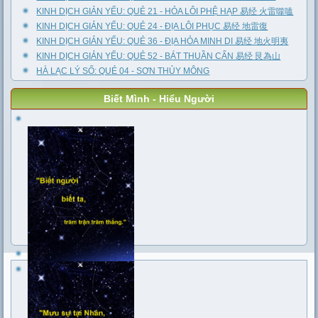
KINH DỊCH GIẢN YẾU: QUẺ 21 - HỎA LÔI PHỆ HẠP 易经 火雷噬嗑
KINH DỊCH GIẢN YẾU: QUẺ 24 - ĐỊA LÔI PHỤC 易经 地雷復
KINH DỊCH GIẢN YẾU: QUẺ 36 - ĐỊA HỎA MINH DI 易经 地火明夷
KINH DỊCH GIẢN YẾU: QUẺ 52 - BÁT THUẦN CẤN 易经 艮為山
HÀ LẠC LÝ SỐ: QUẺ 04 - SƠN THỦY MÔNG
Biết Mình - Hiểu Người