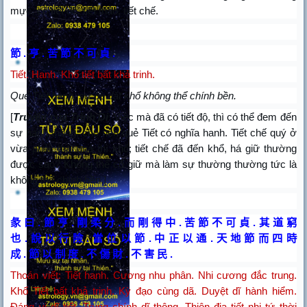
mực, có tiết độ, tiết tháo, tiết chế.
節
.
亨
.
苦
節
不
可
貞
.
Tiết. Hanh. Khổ tiết bất khả trinh.
Quẻ Tiết hanh, sự dè dặt khổ không thể chính bền.
[
Truyện của Trình Di
: Việc mà đã có tiết độ, thì có thể đem đến
sự hanh thông, cho nên quẻ Tiết có nghĩa hanh. Tiết chế quý ở
vừa phải, thái quá thì khổ; tiết chế đã đến khổ, há giữ thường
được sao? Không thể cố giữ mà làm sự thường thường tức là
không thể chính bền.]
彖
曰
.
節
亨
.
剛
柔
分
.
而
剛
得
中
.
苦
節
不
可
貞
.
其
道
窮
也
.
說
以
行
險
.
當
位
以
節
.
中
正
以
通
.
天
地
節
而
四
時
成
.
節
以
制
度
.
不
傷
財
.
不
害
民
.
Thoán viết: Tiết hanh. Cương nhu phân. Nhi cương đắc trung.
Khổ Tiết bất khả trinh. Kỳ đạo cùng dã. Duyệt dĩ hành hiểm.
Đáng vị dĩ tiết. Trung chính dĩ thông. Thiên địa tiết nhi tứ thời