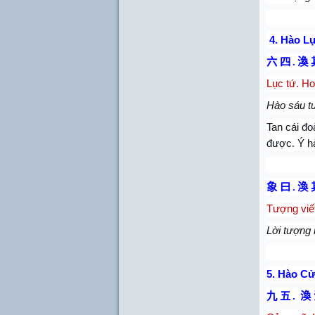
4.
Hào Lụ
六 四
.
渙 
Lục tứ. Ho
Hào sáu tư
Tan cái đo
được. Ý hà
象 曰
.
渙 
Tượng viế
Lời tượng 
5.
Hào Cử
九 五
.
渙 