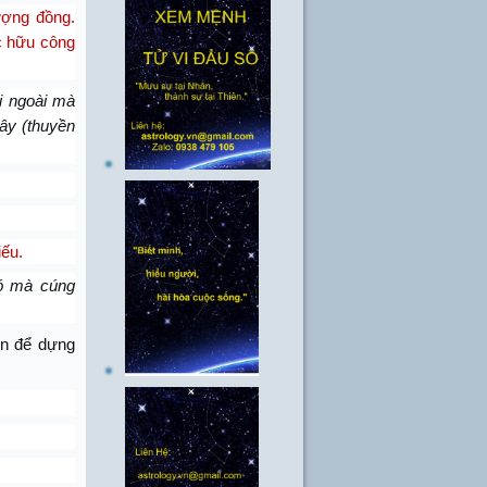
ượng đồng.
c hữu công
i ngoài mà
cây (thuyền
iếu.
đó mà cúng
ên để dựng