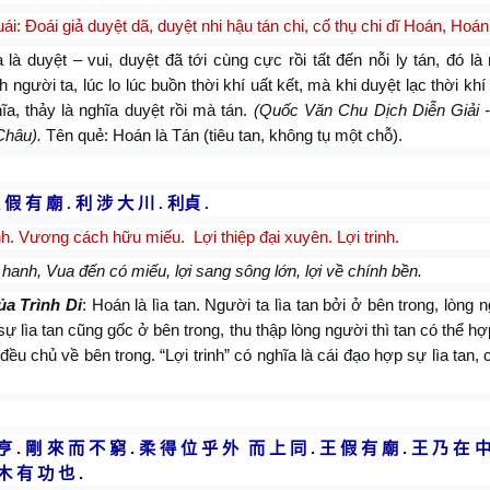
ái: Đoái giả duyệt dã, duyệt nhi hậu tán chi, cố thụ chi dĩ Hoán, Hoán 
 là duyệt – vui, duyệt đã tới cùng cực rồi tất đến nỗi ly tán, đó là
 người ta, lúc lo lúc buồn thời khí uất kết, mà khi duyệt lạc thời khí 
ĩa, thảy là nghĩa duyệt rồi mà tán.
(Quốc Văn Chu Dịch Diễn Giải
Châu).
Tên quẻ: Hoán là Tán (tiêu tan, không tụ một chỗ).
 假 有 廟
.
利 涉 大 川
.
利貞
.
. Vương cách hữu miếu. Lợi thiệp đại xuyên. Lợi trinh.
anh, Vua đến có miếu, lợi sang sông lớn, lợi về chính bền.
ủa Trình Di
: Hoán là lìa tan. Người ta lìa tan bởi ở bên trong, lòng n
sự lìa tan cũng gốc ở bên trong, thu thập lòng người thì tan có thể h
đều chủ về bên trong. “Lợi trinh” có nghĩa là cái đạo hợp sự lìa tan, 
亨
.
剛
來
而
不
窮
.
柔
得
位
乎
外
而
上
同
.
王
假
有
廟
.
王
乃
在
木
有
功
也
.