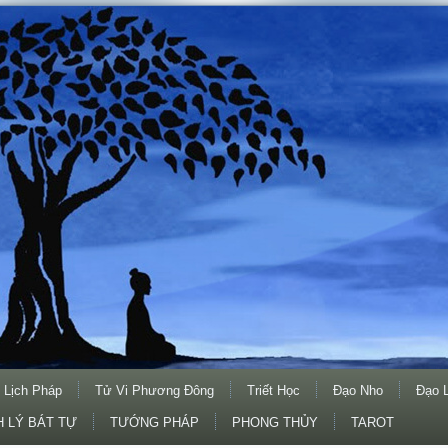
 Lịch Pháp
Tử Vi Phương Đông
Triết Học
Đạo Nho
Đạo 
 LÝ BÁT TỰ
TƯỚNG PHÁP
PHONG THỦY
TAROT