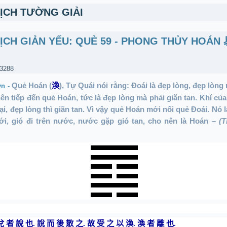
DỊCH TƯỜNG GIẢI
DỊCH GIẢN YẾU: QUẺ 59 - PHONG THỦY HOÁ
 3288
Quẻ Hoán (
渙
), Tự Quái nói rằng: Đoái là đẹp lòng, đẹp lòng
vn -
nên tiếp đến quẻ Hoán, tức là đẹp lòng mà phải giãn tan. Khí của
 lại, đẹp lòng thì giãn tan. Vì vậy quẻ Hoán mới nối quẻ Đoái. Nó 
i, gió đi trên nước, nước gặp gió tan, cho nên là Hoán –
(T
兌 者 說 也
.
說 而 後 散 之
.
故 受 之 以 渙
.
渙 者 離 也
.