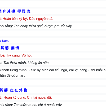
渙 奔 其 機
.
得 愿 也
.
t: Hoán bôn kỳ kỷ. Đắc nguyện dã.
nói rằng: Tan chạy thửa ghế, được ý muốn vậy.
c tam.
 其 躬
.
無 悔
.
oán kỳ cung. Vô hối.
a: Tan thửa mình, không ăn năn.
i thân riêng mình, - tức hy sinh cái tiểu ngã, cái lợi riêng -
thì khỏi 
thân để cứu nạn.
 其 躬
.
志 在 外 也
.
t:
Hoán kỳ cung. Chí tại ngoại dã.
nói rằng: Tan thửa mình, chí ở ngoài vậy.