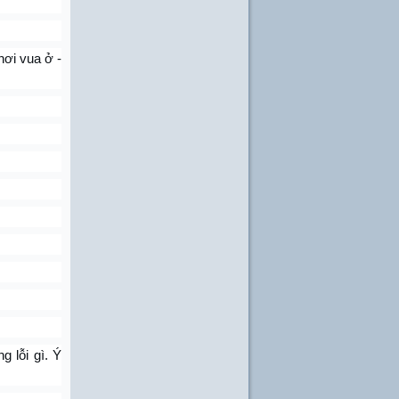
nơi vua ở -
g lỗi gì. Ý