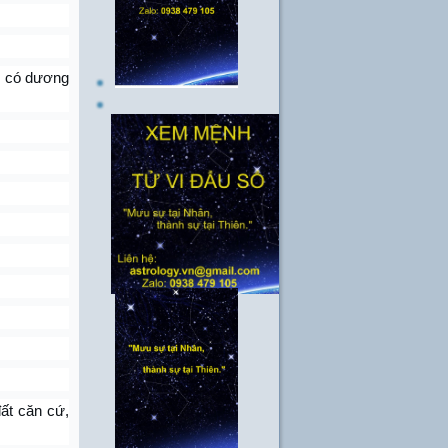
n, có dương
đất căn cứ,