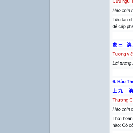
Cửu ngũ. H
Hào chín n
Tiêu tan n
để cấp phá
象 曰
.
渙 
Tượng viế
Lời tượng 
6.
Hào Th
上
九
.
渙
Thượng C
Hào chín t
Thời hoán,
hào: Có cô