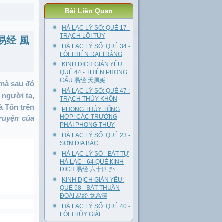
Bài Liên Quan
HÀ LẠC LÝ SỐ: QUẺ 17 -
TRẠCH LÔI TÙY
N 易经 風
HÀ LẠC LÝ SỐ: QUẺ 34 -
LÔI THIÊN ĐẠI TRÁNG
KINH DỊCH GIẢN YẾU:
QUẺ 44 - THIÊN PHONG
CẤU 易经 天風姤
 mà sau đó
HÀ LẠC LÝ SỐ: QUẺ 47 :
 người ta,
TRẠCH THỦY KHỐN
là Tốn trên
PHONG THỦY TỔNG
HỢP: CÁC TRƯỜNG
ruyện của
PHÁI PHONG THỦY
HÀ LẠC LÝ SỐ: QUẺ 23 -
SƠN ĐỊA BÁC
HÀ LẠC LÝ SỐ - BÁT TỰ
HÀ LẠC - 64 QUẺ KINH
DỊCH 易经 六十四 卦
KINH DỊCH GIẢN YẾU:
QUẺ 58 - BÁT THUẦN
ĐOÀI 易经 兌為澤
HÀ LẠC LÝ SỐ: QUẺ 40 -
LÔI THỦY GIẢI