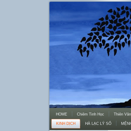
HOME
Chiêm Tinh Học
Thiên Văn
KINH DỊCH
HÀ LẠC LÝ SỐ
MỆNH