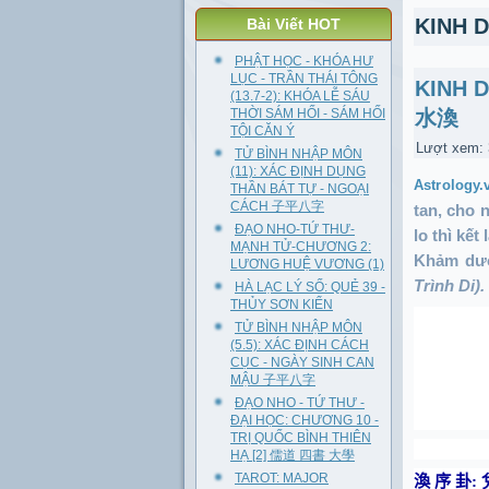
KINH 
Bài Viết HOT
PHẬT HỌC - KHÓA HƯ
LỤC - TRẦN THÁI TÔNG
KINH 
(13.7-2): KHÓA LỄ SÁU
THỜI SÁM HỐI - SÁM HỐI
水渙
TỘI CĂN Ý
Lượt xem:
TỬ BÌNH NHẬP MÔN
(11): XÁC ĐỊNH DỤNG
Astrology.
THẦN BÁT TỰ - NGOẠI
CÁCH 子平八字
tan, cho 
ĐẠO NHO-TỨ THƯ-
lo thì kết
MẠNH TỬ-CHƯƠNG 2:
Khảm dướ
LƯƠNG HUỆ VƯƠNG (1)
Trình Di).
HÀ LẠC LÝ SỐ: QUẺ 39 -
THỦY SƠN KIỂN
TỬ BÌNH NHẬP MÔN
(5.5): XÁC ĐỊNH CÁCH
CỤC - NGÀY SINH CAN
MẬU 子平八字
ĐẠO NHO - TỨ THƯ -
ĐẠI HỌC: CHƯƠNG 10 -
TRỊ QUỐC BÌNH THIÊN
HẠ [2] 儒道 四書 大學
TAROT: MAJOR
渙 序 卦
: