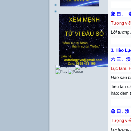
象 曰
.
Tượng viế
Lời tượng 
3.
Hào Lụ
六 三
.
渙
Lục tam. H
Hào sáu b
Tiêu tan cá
hào: đem 
象 曰
.
渙
Tượng viế
Lời tượng 