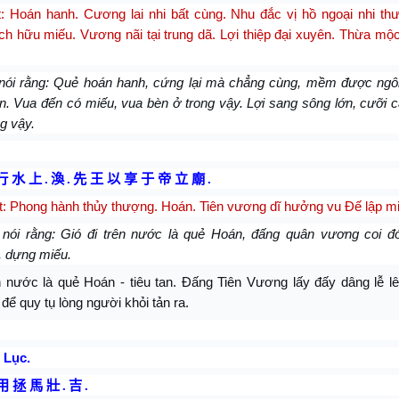
t: Hoán hanh. Cương lai nhi bất cùng. Nhu đắc vị hồ ngoại nhi th
h hữu miếu. Vương nãi tại trung dã. Lợi thiệp đại xuyên. Thừa mộ
 nói rằng: Quẻ hoán hanh, cứng lại mà chẳng cùng, mềm được ngô
n. Vua đến có miếu, vua bèn ở trong vậy. Lợi sang sông lớn, cưỡi 
g vậy.
行 水 上
.
渙
.
先 王 以 享 于 帝 立 廟
.
t: Phong hành thủy thượng. Hoán. Tiên vương dĩ hưởng vu Đế lập m
 nói rằng: Gió đi trên nước là quẻ Hoán, đấng quân vương coi 
, dựng miếu.
ên nước là quẻ Hoán - tiêu tan. Đấng Tiên Vương lấy đấy dâng lễ l
 để quy tụ lòng người khỏi tản ra.
 Lục.
用 拯 馬 壯
.
吉
.