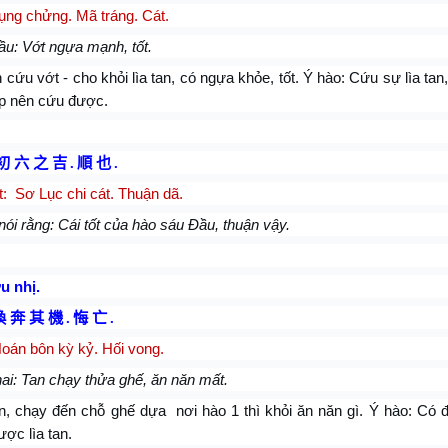
ụng chửng. Mã tráng. Cát.
ầu: Vớt ngựa mạnh, tốt.
cứu vớt - cho khỏi lìa tan, có ngựa khỏe, tốt. Ý hào: Cứu sự lìa ta
p nên cứu được.
初 六 之 吉
.
順 也
.
: Sơ Lục chi cát. Thuận dã.
nói rằng: Cái tốt của hào sáu Đầu, thuận vậy.
u nhị.
渙 奔 其 機
.
悔 亡
.
oán bôn kỳ kỷ. Hối vong.
ai: Tan chạy thửa ghế, ăn năn mất.
tan, chạy đến chỗ ghế dựa
nơi hào 1 thì khỏi ăn năn gì. Ý hào: Có 
ợc lìa tan.