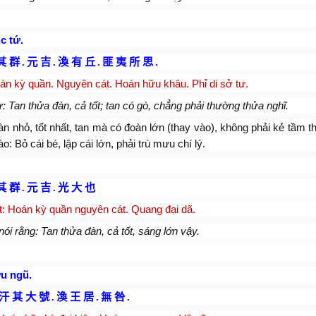
c tứ.
其 群
.
元 吉
.
渙 有 丘
.
匪 夷 所 思
.
án kỳ quần. Nguyên cát. Hoán hữu khâu. Phỉ di sở tư.
: Tan thửa đàn, cả tốt; tan có gò, chẳng phải thường thửa nghĩ.
àn nhỏ, tốt nhất, tan mà có đoàn lớn (thay vào), không phải kẻ tầm 
o: Bỏ cái bé, lập cái lớn, phải trù mưu chí lý.
其 群
.
元 吉
.
光 大 也
t: Hoán kỳ quần nguyên cát. Quang đại dã.
nói rằng: Tan thửa đàn, cả tốt, sáng lớn vậy.
u ngũ.
汗 其 大 號
.
渙 王 居
.
無 咎
.