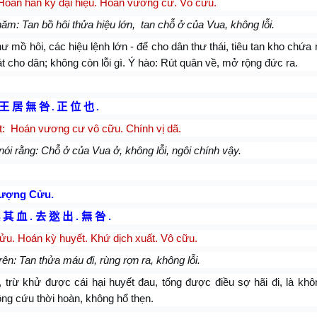
oán hãn kỳ đại hiệu.
Hoán vương cư. Vô cữu.
ăm: Tan bồ hôi thửa hiệu lớn,
tan chỗ ở của Vua, không lỗi.
hư mồ hôi, các hiệu lệnh lớn - để cho dân thư thái, tiêu tan kho chứa 
t cho dân; không còn lỗi gì. Ý hào: Rút quân về, mở rộng đức ra.
王 居 無 咎
.
正 位 也
.
t:
Hoán
vương cư vô cữu. Chính vị dã.
nói rằng: Chỗ ở của Vua ở, không lỗi, ngôi chính vậy.
ượng Cửu.
其
血
.
去
逖
出
.
無
咎
.
ửu.
Hoán kỳ huyết. Khứ dịch xuất. Vô cữu.
rên: Tan thửa máu đi, rùng rợn ra, không lỗi.
 trừ khử được cái hại huyết đau, tống được điều sợ hãi đi, là khôn
ng cứu thời hoàn, không hổ thẹn.