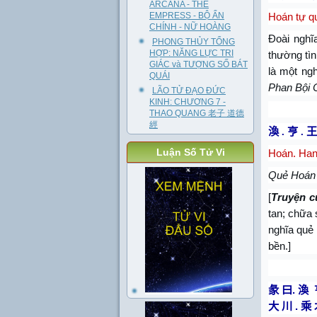
ARCANA - THE
EMPRESS - BỘ ẨN
Hoán tự qu
CHÍNH - NỮ HOÀNG
Đoài nghĩa
PHONG THỦY TỔNG
HỢP: NĂNG LỰC TRI
thường tình
GIÁC và TƯỢNG SỐ BÁT
là một ngh
QUÁI
Phan Bội 
LÃO TỬ ĐẠO ĐỨC
KINH: CHƯƠNG 7 -
THAO QUANG 老子 道德
經
渙
.
亨
.
王
Luận Số Tử Vi
Hoán. Hanh
Quẻ Hoán h
[
Truyện c
tan; chữa 
nghĩa quẻ 
bền.]
彖
曰
.
渙
大
川
.
乘