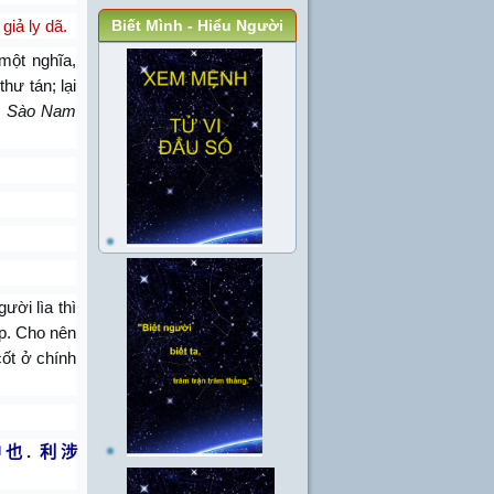
giả ly dã.
Biết Mình - Hiểu Người
 một nghĩa,
thư tán; lại
 - Sào Nam
gười lìa thì
ợp. Cho nên
cốt ở chính
中
也
.
利
涉