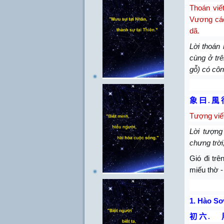
Thoán viế
Vương các
dã.
Lời thoán
cùng ở trê
gỗ) có côn
象 曰
.
風 
Tượng viế
Lời tượng
chưng trời
Gió đi tr
miếu thờ -
1.
Hào Sơ
初 六
.