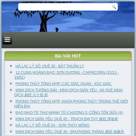
Bài Viết HOT
HÀ LẠC LÝ SỐ: QUẺ 30 - BÁT THUẦN LY
12 CUNG HOÀNG ĐẠO: SƠN DƯƠNG - CAPRICORN (22/12 -
19/01)
PHONG THỦY TỔNG HỢP: CÁC GIÁC QUAN - XÚC GIÁC
KINH DỊCH TƯỜNG GIẢI - KINH DỊCH GIẢN YẾU - 64 QUẺ KINH
DỊCH 易经 六十四 卦
PHONG THỦY TỔNG HỢP: KHOA PHONG THỦY TRONG THẾ GIỚI
HIỆN ĐẠI
ĐẠO NHO-TỨ THƯ-MẠNH TỬ-CHƯƠNG 3: CÔNG TÔN SỬU (4)
KINH DỊCH GIẢN YẾU: QUẺ 45 - TRẠCH ĐỊA TỤY 易经 澤地萃
HÀ LẠC LÝ SỐ: QUẺ 04 - SƠN THỦY MÔNG
KINH DỊCH GIẢN YẾU: QUẺ 46 - ĐỊA PHONG THĂNG 易经 地風升