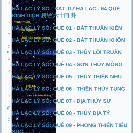
HÀ LẠC LÝ SỐ - BÁT TỰ HÀ LẠC - 64 QUẺ
KINH DỊCH 易经 六十四 卦
HÀ LẠC LÝ SỐ: QUẺ 01 - BÁT THUẦN KIỀN
HÀ LẠC LÝ SỐ: QUẺ 02 - BÁT THUẦN KHÔN
HÀ LẠC LÝ SỐ: QUẺ 03 - THỦY LÔI TRUÂN
HÀ LẠC LÝ SỐ: QUẺ 04 - SƠN THỦY MÔNG
HÀ LẠC LÝ SỐ: QUẺ 05 - THỦY THIÊN NHU
HÀ LẠC LÝ SỐ: QUẺ 06 - THIÊN THỦY TỤNG
HÀ LẠC LÝ SỐ: QUẺ 07 - ĐỊA THỦY SƯ
HÀ LẠC LÝ SỐ: QUẺ 08 - THỦY ĐỊA TỶ
HÀ LẠC LÝ SỐ: QUẺ 09 - PHONG THIÊN TIỂU
SÚC