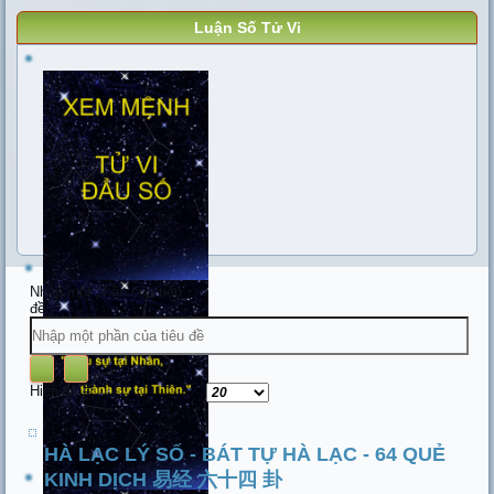
Luận Số Tử Vi
Nhập một phần của tiêu
đề
Hiển thị #
HÀ LẠC LÝ SỐ - BÁT TỰ HÀ LẠC - 64 QUẺ
KINH DỊCH 易经 六十四 卦