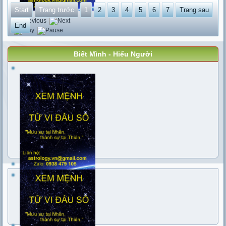
Start
Trang trước
1
2
3
4
5
6
7
Trang sau
End
Biết Mình - Hiểu Người