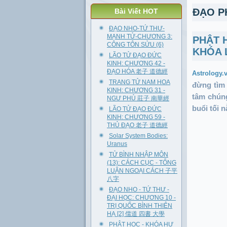
ĐẠO P
Bài Viết HOT
ĐẠO NHO-TỨ THƯ-
MẠNH TỬ-CHƯƠNG 3:
PHẬT H
CÔNG TÔN SỬU (6)
KHÓA 
LÃO TỬ ĐẠO ĐỨC
KINH: CHƯƠNG 42 -
ĐẠO HÓA 老子 道德經
Astrology.
TRANG TỬ NAM HOA
đừng tìm 
KINH: CHƯƠNG 31 -
tâm chúng
NGƯ PHỦ 莊子 南華經
buổi tối 
LÃO TỬ ĐẠO ĐỨC
KINH: CHƯƠNG 59 -
THỦ ĐẠO 老子 道德經
Solar System Bodies:
Uranus
TỬ BÌNH NHẬP MÔN
(13): CÁCH CỤC - TỔNG
LUẬN NGOẠI CÁCH 子平
八字
ĐẠO NHO - TỨ THƯ -
ĐẠI HỌC: CHƯƠNG 10 -
TRỊ QUỐC BÌNH THIÊN
HẠ [2] 儒道 四書 大學
PHẬT HỌC - KHÓA HƯ