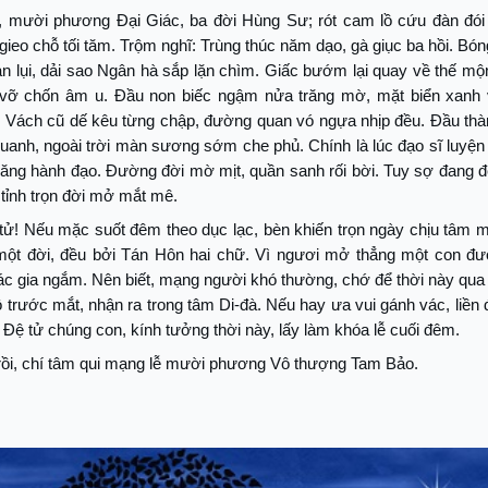
, mười phương Đại Giác, ba đời Hùng Sư; rót cam lồ cứu đàn đói
gieo chỗ tối tăm. Trộm nghĩ: Trùng thúc năm dạo, gà giục ba hồi. Bón
n lụi, dải sao Ngân hà sắp lặn chìm. Giấc bướm lại quay về thế m
vỡ chốn âm u. Đầu non biếc ngậm nửa trăng mờ, mặt biển xanh
. Vách cũ dế kêu từng chập, đường quan vó ngựa nhịp đều. Đầu thàn
uanh, ngoài trời màn sương sớm che phủ. Chính là lúc đạo sĩ luyện 
Tăng hành đạo. Đường đời mờ mịt, quần sanh rối bời. Tuy sợ đang 
tỉnh trọn đời mở mắt mê.
tử! Nếu mặc suốt đêm theo dục lạc, bèn khiến trọn ngày chịu tâm m
 một đời, đều bởi Tán Hôn hai chữ. Vì ngươi mở thẳng một con đườ
c gia ngắm. Nên biết, mạng người khó thường, chớ để thời này qua
ộ trước mắt, nhận ra trong tâm Di-đà. Nếu hay ưa vui gánh vác, liền
. Đệ tử chúng con, kính tưởng thời này, lấy làm khóa lễ cuối đêm.
rồi, chí tâm qui mạng lễ mười phương Vô thượng Tam Bảo.