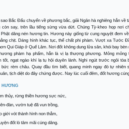
 sao Bắc Đẩu chuyển về phương bắc, giải Ngân hà nghiêng hẳn về tâ
 còn say, trên lầu tiếng sừng vừa dứt. Chúng Tỳ-kheo họp nơi c
 Phật dâng nén hương tin. Hương này giống từ cung nguyệt đem về,
hằng chịt. Dáng hình khác tục, thể chất phi phàm. Vượt xa Tước 
ơn Qui Giáp ở Quế Lâm. Nơi đốt không dung lửa sân, khói bay bèn 
hương phàm hạ phẩm, hẳn là vị lạ thượng phương. Mỏng mỏng 
 tốt, ngạt ngào khí lạ tụ hội duyên lành. Nghi ngút trước ngôi tòa
i bức rèm châu. Quay đầu tìm biết, quang minh ngay đó tự nhiên 
uân, tịch diệt do đây chứng được. Nay lúc cuối đêm, đốt hương cún
G HƯƠNG
m thủy, rừng thiền hương sực nức,
ên-đàn, vườn tuệ đã vun trồng,
 giới vót thành hình non thẳm,
yện đốt lò tâm mãi cúng dâng.