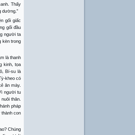
sanh. Thấy
g dường.”
n gối giấc
ang gối đầu
ng người ta
g kèn trong
m là thanh
g kinh, tọa
ô, Bí-su là
Tỳ-kheo có
 kẻ ăn mày.
ì người tu
nuôi thân.
chánh pháp
ở thành con
 sao? Chúng