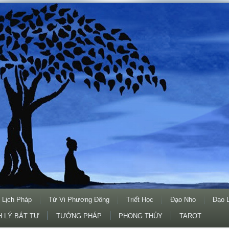
 Lịch Pháp
Tử Vi Phương Đông
Triết Học
Đạo Nho
Đạo 
 LÝ BÁT TỰ
TƯỚNG PHÁP
PHONG THỦY
TAROT