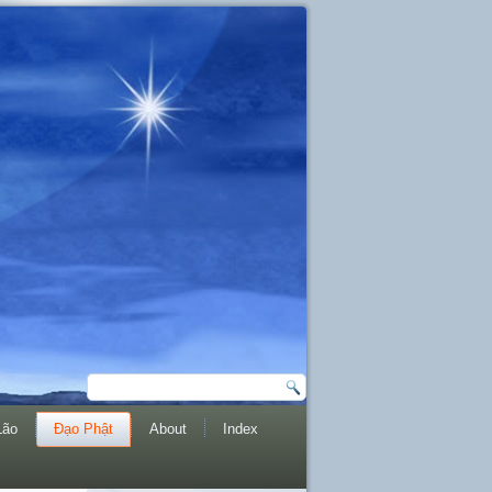
Lão
Đạo Phật
About
Index