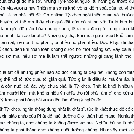
bùa chú gì để ma sợ, nhưng Tỳ-kheo là người tu hạnh giải thoát, qu
nên Ma vương hay Thiên ma sợ ra khỏi vòng kiểm soát của nó, vì thế
hoát là nó phá triệt để. Có những Tỳ-kheo ngồi thiền quán vô thườn
huyển, vì thế ma thấy như quả đất của nó bị tan vỡ. Tu là làm làn
 tam giới để giáo hóa chúng sanh, lẽ ra ma đang ở trong cảnh k
p mình, tại sao lại phá? Nhưng sự thật khi một người vuợt khỏi tam g
 tan nát, nên tu ít nó phá ít, tu nhiều nó phá nhiều. Đức Phật khi t
ủ cách, đến khi hoàn toàn không được nó mới hoảng sợ. Vậy đã là T
c sợ ma, nếu sợ ma là làm trái ngược những gì đang lãnh thọ,
c là tất cả những phiền não ác độc chúng ta dẹp hết không còn thừ
 thể nói tôi tức quá, tôi giận quá. Tức giận là điều ác mà ôm ấp, l
là còn nuôi cái ác, vậy chưa phải là Tỳ-kheo. Thật là khó! Nhiều 
làm người lớn, mà không hiểu ý nghĩa thọ rồi phải làm gì cho xứn
ỳ-kheo phải hăng hái vươn lên làm đúng ý nghĩa đó.
ữ Tỳ-kheo, nghĩa thông dụng nhất là khất sĩ, tức là khất thực để có 
à xin giáo pháp của Phật để nuôi dưỡng Giới thân huệ mạng. Nghĩa th
sợ chúng ta, chớ chúng ta không được sợ ma. Nghĩa thứ ba là phá 
húng ta phải thắng chớ không nuôi dưỡng chúng. Như vậy mới xứ