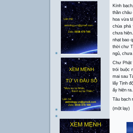
Kính bạch
thần châu 
hoa vừa tà
chùa phá 
chưa hiện
nhạt bao q
thời chư 
ngủ, chưa 
Chư Phật 
trói buộc
mai sau Tá
lấy Tịnh đ
ấy hiện ra
Tâu bạch 
(một lạy)