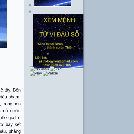
ề tây. Bên
chiếu phạm,
 trong non
Đầu ở nước
nhờ gió từ.
tơ bay kết
 báu, phảng