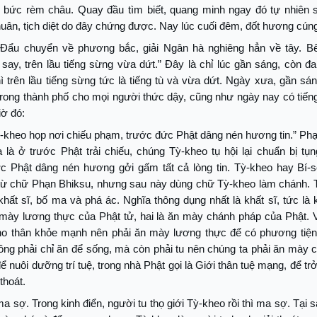
i bức rèm châu. Quay đầu tìm biết, quang minh ngay đó tự nhiên 
uân, tịch diệt do đây chứng được. Nay lúc cuối đêm, đốt hương cún
Đẩu chuyển về phương bắc, giải Ngân hà nghiêng hẳn về tây. Bê
ay, trên lầu tiếng sừng vừa dứt.” Đây là chỉ lúc gần sáng, còn đ
ì trên lầu tiếng sừng tức là tiếng tù và vừa dứt. Ngày xưa, gần sá
 trong thành phố cho mọi người thức dậy, cũng như ngày nay có tiến
Giờ đó:
-kheo họp nơi chiếu phạm, trước đức Phật dâng nén hương tin.” Phạ
a là ở trước Phật trải chiếu, chúng Tỳ-kheo tụ hội lại chuẩn bị tụn
ớc Phật dâng nén hương gởi gấm tất cả lòng tin. Tỳ-kheo hay Bí-s
từ chữ Phạn Bhiksu, nhưng sau này dùng chữ Tỳ-kheo làm chánh. 
khất sĩ, bố ma và phá ác. Nghĩa thông dụng nhất là khất sĩ, tức là
 mày lương thực của Phật tử, hai là ăn mày chánh pháp của Phật. V
ho thân khỏe mạnh nên phải ăn mày lương thực để có phương tiện 
ng phải chỉ ăn để sống, mà còn phải tu nên chúng ta phải ăn mày 
ể nuôi dưỡng trí tuệ, trong nhà Phật gọi là Giới thân tuệ mạng, để tr
thoát.
a sợ. Trong kinh điển, người tu thọ giới Tỳ-kheo rồi thì ma sợ. Tại