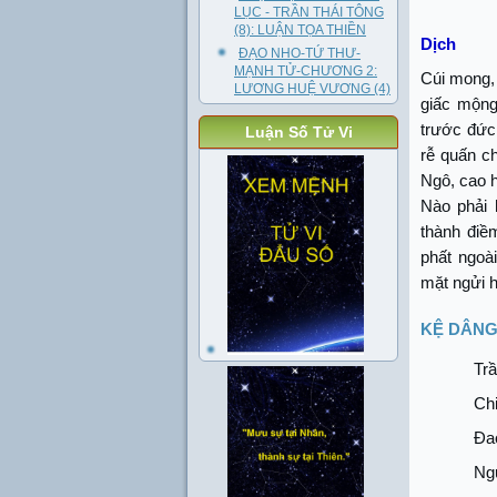
LỤC - TRẦN THÁI TÔNG
(8): LUẬN TỌA THIỀN
Dịch
ĐẠO NHO-TỨ THƯ-
MẠNH TỬ-CHƯƠNG 2:
Cúi mong,
LƯƠNG HUỆ VƯƠNG (4)
giấc mộng
trước đức
Luận Số Tử Vi
rễ quấn c
Ngô, cao h
Nào phải 
thành điềm
phất ngoà
mặt ngửi h
KỆ DÂN
Trầ
Chi
Đao
Ngu