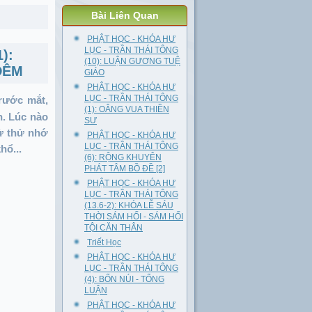
Bài Liên Quan
PHẬT HỌC - KHÓA HƯ
LỤC - TRẦN THÁI TÔNG
):
(10): LUẬN GƯƠNG TUỆ
ĐÊM
GIÁO
PHẬT HỌC - KHÓA HƯ
LỤC - TRẦN THÁI TÔNG
rước mắt,
(1): OÂNG VUA THIỀN
h. Lúc nào
SƯ
tử thử nhớ
PHẬT HỌC - KHÓA HƯ
LỤC - TRẦN THÁI TÔNG
hổ...
(6): RỘNG KHUYÊN
PHÁT TÂM BỒ ĐỀ [2]
PHẬT HỌC - KHÓA HƯ
LỤC - TRẦN THÁI TÔNG
(13.6-2): KHÓA LỄ SÁU
THỜI SÁM HỐI - SÁM HỐI
TỘI CĂN THÂN
Triết Học
PHẬT HỌC - KHÓA HƯ
LỤC - TRẦN THÁI TÔNG
(4): BỐN NÚI - TỔNG
LUẬN
PHẬT HỌC - KHÓA HƯ