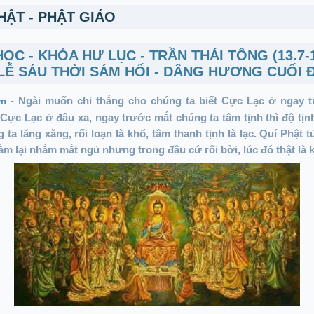
HẬT - PHẬT GIÁO
ỌC - KHÓA HƯ LỤC - TRẦN THÁI TÔNG (13.7-1
LỄ SÁU THỜI SÁM HỐI - DÂNG HƯƠNG CUỐI 
Ngài muốn chỉ thẳng cho chúng ta biết Cực Lạc ở ngay t
-
vn
Cực Lạc ở đâu xa, ngay trước mắt chúng ta tâm tịnh thì độ tịn
 ta lăng xăng, rối loạn là khổ, tâm thanh tịnh là lạc. Quí Phật 
nằm lại nhắm mắt ngủ nhưng trong đầu cứ rối bời, lúc đó thật là k