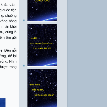
 khát, cầm
g đuốc tiệc
ộng, chuông
 vầng hồng
h làn khói
tu, cũng là
đêm ôm gối
ê. Đến nỗi
ng, để lại
 rỗng. Nhìn
 được trong