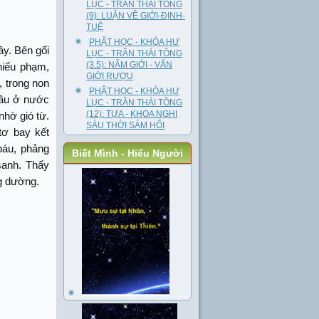
LỤC - TRẦN THÁI TÔNG
(9): LUẬN VỀ GIỚI-ĐỊNH-
TUỆ
PHẬT HỌC - KHÓA HƯ
y. Bên gối
LỤC - TRẦN THÁI TÔNG
(3.5): NĂM GIỚI - VĂN
hiếu phạm,
GIỚI RƯỢU
 trong non
PHẬT HỌC - KHÓA HƯ
Đầu ở nước
LỤC - TRẦN THÁI TÔNG
(12): TỰA - KHOA NGHI
nhờ gió từ.
SÁU THỜI SÁM HỐI
tơ bay kết
 báu, phảng
Biết Mình - Hiểu Người
sanh. Thấy
g dường.