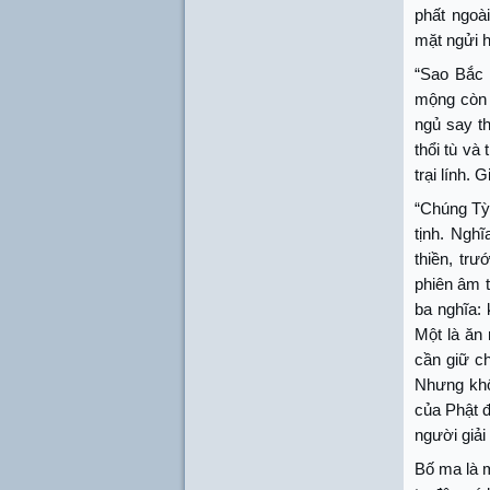
phất ngoà
mặt ngửi h
“Sao Bắc 
mộng còn s
ngủ say th
thổi tù và
trại lính. 
“Chúng Tỳ
tịnh. Nghĩ
thiền, trư
phiên âm 
ba nghĩa: 
Một là ăn
cần giữ c
Nhưng khô
của Phật đ
người giải 
Bố ma là m