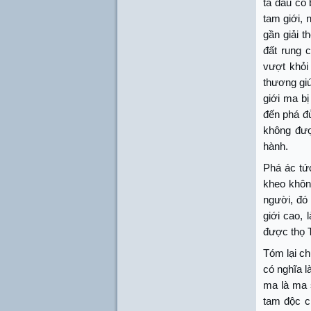
ta đâu có 
tam giới, 
gần giải t
đất rung c
vượt khỏi
thương giú
giới ma bị
đến phá đ
không đượ
hành.
Phá ác tứ
kheo không
người, đó 
giới cao, 
được thọ T
Tóm lại ch
có nghĩa l
ma là ma 
tam độc c