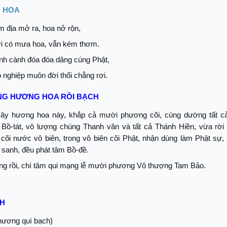
 HOA
 địa mở ra, hoa nở rộn,
ời có mưa hoa, vẫn kém thơm.
nh cành đóa đóa dâng cúng Phật,
 nghiệp muôn đời thổi chẳng rơi.
NG HƯƠNG HOA RỒI BẠCH
y hương hoa này, khắp cả mười phương cõi, cúng dường tất cả
Bồ-tát, vô lượng chúng Thanh văn và tất cả Thánh Hiền, vừa rời
 cõi nước vô biên, trong vô biên cõi Phật, nhận dùng làm Phật sự,
 sanh, đều phát tâm Bồ-đề.
g rồi, chí tâm qui mạng lễ mười phương Vô thượng Tam Bảo.
CH
 hương quì bạch)