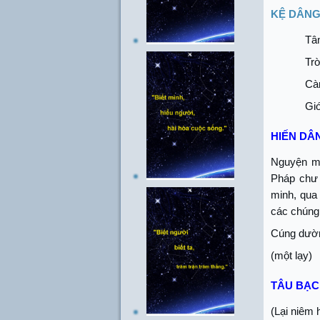
KỆ DÂNG
Tâm
Tr
Cà
Gió
HIẾN DÂ
Nguyện mâ
Pháp chư 
minh, qua
các chúng
Cúng dườn
(một lạy)
TÂU BẠ
(Lại niêm