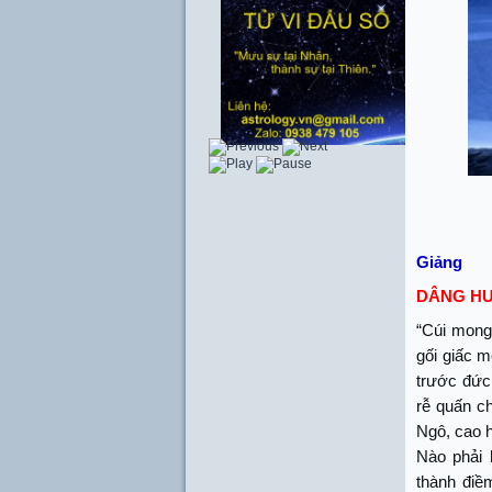
Giảng
DÂNG H
“Cúi mong
gối giấc m
trước đức
rễ quấn c
Ngô, cao h
Nào phải 
thành điềm