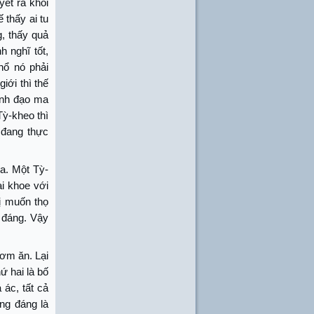
yết ra khỏi
 thấy ai tu
g, thấy quả
h nghĩ tốt,
hổ nó phải
iới thì thế
hành đạo ma
ỳ-kheo thì
 đang thực
a. Một Tỳ-
ại khoe với
vị muốn thọ
g đáng. Vậy
cơm ăn. Lại
ứ hai là bố
ác, tất cả
ng đáng là