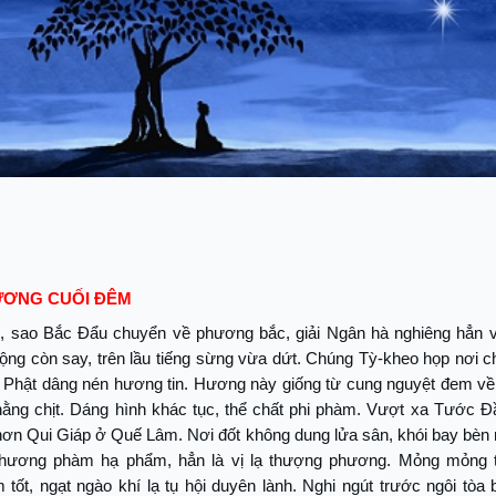
ƯƠNG CUỐI ĐÊM
, sao Bắc Đẩu chuyển về phương bắc, giải Ngân hà nghiêng hẳn v
ộng còn say, trên lầu tiếng sừng vừa dứt. Chúng Tỳ-kheo họp nơi 
 Phật dâng nén hương tin. Hương này giống từ cung nguyệt đem về,
hằng chịt. Dáng hình khác tục, thể chất phi phàm. Vượt xa Tước 
ơn Qui Giáp ở Quế Lâm. Nơi đốt không dung lửa sân, khói bay bèn 
hương phàm hạ phẩm, hẳn là vị lạ thượng phương. Mỏng mỏng 
 tốt, ngạt ngào khí lạ tụ hội duyên lành. Nghi ngút trước ngôi tòa