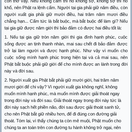
con thơ vậy. Nếu không cấm thì nó không sợ, không sợ thì nó
khổ, nên Phật ra lệnh cấm. Người tại gia phải giữ năm điều, còn
người xuất gia phải giữ mười điều, hai trăm năm mươi điều
chẳng hạn... Cấm tức là bắt buộc, mà bắt buộc để làm gì? Nếu
tại gia giữ được năm giới thì bảo đảm có được hai điều tốt là:
1. Nếu tại gia giữ tròn năm giới thì gia đình hạnh phúc, cuộc
sống được an tịnh thanh nhàn, mai sau chết đi bảo đảm được
trở lại làm người và được hạnh phúc. Như vậy vì muốn cho
cuộc sống mình hạnh phúc trong hiện tại và cả mai sau, nên
Phật bắt buộc phải giữ giới để cho mình được an lành trong đời
này và đời sau.
2. Người xuất gia Phật bắt phải giữ mười giới, hai trăm năm
mươi giới để chi vậy? Vì người xuất gia không nghĩ, không
muốn mình hạnh phúc, mà muốn mình được giải thoát ngay
trong đời này và đời sau. Giải thoát ngay trong đời này tức là
đời này sạch hết phiền não, đời sau được giải thoát sanh tử,
cho nên Phật bắt giữ nhiều hơn, để đi đúng con đường giải
thoát. Tóm lại, vì thấy chúng ta còn mê muội, Phật muốn cho
chúng ta an toàn trên con đường tu hành không trở ngại, nên