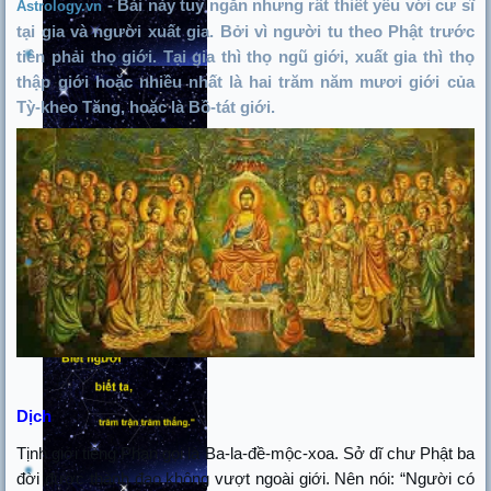
Bài này tuy ngắn nhưng rất thiết yếu với cư sĩ
-
Astrology.vn
tại gia và người xuất gia. Bởi vì người tu theo Phật trước
tiên phải thọ giới. Tại gia thì thọ ngũ giới, xuất gia thì thọ
thập giới hoặc nhiều nhất là hai trăm năm mươi giới của
Tỳ-kheo Tăng, hoặc là Bồ-tát giới.
Dịch
Tịnh giới tiếng Phạn gọi là Ba-la-đề-mộc-xoa. Sở dĩ chư Phật ba
đời được thành đạo không vượt ngoài giới. Nên nói: “Người có