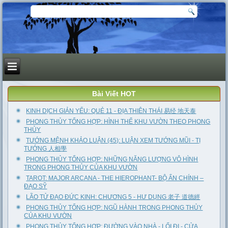
Bài Viết HOT
KINH DỊCH GIẢN YẾU: QUẺ 11 - ĐỊA THIÊN THÁI 易经 地天泰
PHONG THỦY TỔNG HỢP: HÌNH THỂ KHU VƯỜN THEO PHONG
THỦY
TƯỚNG MỆNH KHẢO LUẬN (45): LUẬN XEM TƯỚNG MŨI - TỊ
TƯỚNG 人相學
PHONG THỦY TỔNG HỢP: NHỮNG NĂNG LƯỢNG VÔ HÌNH
TRONG PHONG THỦY CỦA KHU VƯỜN
TAROT: MAJOR ARCANA - THE HIEROPHANT- BỘ ẨN CHÍNH –
ĐẠO SỸ
LÃO TỬ ĐẠO ĐỨC KINH: CHƯƠNG 5 - HƯ DỤNG 老子 道德經
PHONG THỦY TỔNG HỢP: NGŨ HÀNH TRONG PHONG THỦY
CỦA KHU VƯỜN
PHONG THỦY TỔNG HỢP: ĐƯỜNG VÀO NHÀ - LỐI ĐI - CỬA