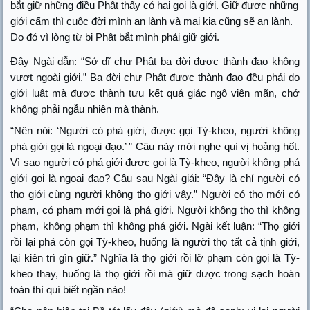
bắt giữ những điều Phật thấy có hại gọi là giới. Giữ được những
giới cấm thì cuộc đời mình an lành và mai kia cũng sẽ an lành.
Do đó vì lòng từ bi Phật bắt mình phải giữ giới.
Đây Ngài dẫn: “Sở dĩ chư Phật ba đời được thành đạo không
vượt ngoài giới.” Ba đời chư Phật được thành đạo đều phải do
giới luật mà được thành tựu kết quả giác ngộ viên mãn, chớ
không phải ngẫu nhiên mà thành.
“Nên nói: ‘Người có phá giới, được gọi Tỳ-kheo, người không
phá giới gọi là ngoại đạo.’ ” Câu này mới nghe quí vị hoảng hốt.
Vì sao người có phá giới được gọi là Tỳ-kheo, người không phá
giới gọi là ngoại đạo? Câu sau Ngài giải: “Đây là chỉ người có
thọ giới cùng người không thọ giới vậy.” Người có thọ mới có
phạm, có phạm mới gọi là phá giới. Người không thọ thì không
phạm, không phạm thì không phá giới. Ngài kết luận: “Thọ giới
rồi lại phá còn gọi Tỳ-kheo, huống là người thọ tất cả tịnh giới,
lại kiên trì gìn giữ.” Nghĩa là thọ giới rồi lỡ phạm còn gọi là Tỳ-
kheo thay, huống là thọ giới rồi mà giữ được trong sạch hoàn
toàn thì quí biết ngần nào!