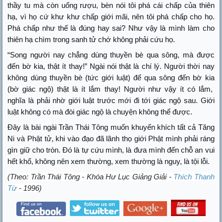
thầy tu mà còn uống rượu, bèn nói tôi phá cái chấp của thiên
hạ, vì họ cứ khư khư chấp giới mãi, nên tôi phá chấp cho họ.
Phá chấp như thế là đúng hay sai? Như vậy là mình làm cho
thiên hạ chìm trong sanh tử chớ không phải cứu họ.
“Song người nay chẳng dùng thuyền bè qua sông, mà được
đến bờ kia, thật ít thay!” Ngài nói thật là chí lý. Người thời nay
không dùng thuyền bè (tức giới luật) để qua sông đến bờ kia
(bờ giác ngộ) thật là ít lắm thay! Người như vậy ít có lắm,
nghĩa là phải nhờ giới luật trước mới đi tới giác ngộ sau. Giới
luật không có mà đòi giác ngộ là chuyện không thể được.
Đây là bài ngài Trần Thái Tông muốn khuyến khích tất cả Tăng
Ni và Phật tử, khi vào đạo đã lãnh thọ giới Phật mình phải ráng
gìn giữ cho tròn. Đó là tự cứu mình, là đưa mình đến chỗ an vui
hết khổ, không nên xem thường, xem thường là nguy, là tội lỗi.
(Theo: Trần Thái Tông - Khóa Hư Lục Giảng Giải -
Thích Thanh
Từ
- 1996)