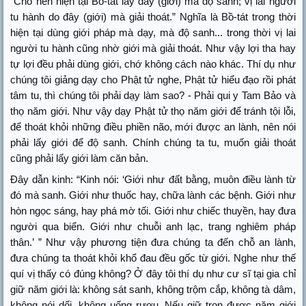
“Cho nên hiện tại Bồ-tát lấy đây (giới) mà độ sanh; vị lai người
tu hành do đây (giới) mà giải thoát.” Nghĩa là Bồ-tát trong thời
hiện tại dùng giới pháp mà dạy, mà độ sanh... trong thời vị lai
người tu hành cũng nhờ giới mà giải thoát. Như vậy lợi tha hay
tự lợi đều phải dùng giới, chớ không cách nào khác. Thí dụ như
chúng tôi giảng dạy cho Phật tử nghe, Phật tử hiểu đạo rồi phát
tâm tu, thì chúng tôi phải dạy làm sao? - Phải qui y Tam Bảo và
thọ năm giới. Như vậy dạy Phật tử thọ năm giới để tránh tội lỗi,
để thoát khỏi những điều phiền não, mới được an lành, nên nói
phải lấy giới để độ sanh. Chính chúng ta tu, muốn giải thoát
cũng phải lấy giới làm căn bản.
Đây dẫn kinh: “Kinh nói: ‘Giới như đất bằng, muôn điều lành từ
đó mà sanh. Giới như thuốc hay, chữa lành các bệnh. Giới như
hòn ngọc sáng, hay phá mờ tối. Giới như chiếc thuyền, hay đưa
người qua biển. Giới như chuỗi anh lạc, trang nghiêm pháp
thân.’ ” Như vậy phương tiện đưa chúng ta đến chỗ an lành,
đưa chúng ta thoát khỏi khổ đau đều gốc từ giới. Nghe như thế
quí vị thấy có đúng không? Ở đây tôi thí dụ như cư sĩ tại gia chỉ
giữ năm giới là: không sát sanh, không trộm cắp, không tà dâm,
không nói dối, không uống rượu. Nếu giữ trọn được năm giới