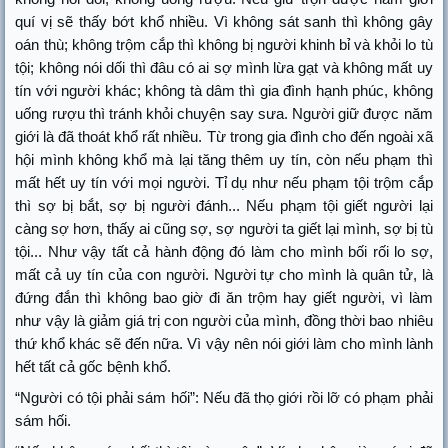
quí vị sẽ thấy bớt khổ nhiều. Vì không sát sanh thì không gây
oán thù; không trộm cắp thì không bị người khinh bỉ và khỏi lo tù
tội; không nói dối thì đâu có ai sợ mình lừa gạt và không mất uy
tín với người khác; không tà dâm thì gia đình hạnh phúc, không
uống rượu thì tránh khỏi chuyện say sưa. Người giữ được năm
giới là đã thoát khổ rất nhiều. Từ trong gia đình cho đến ngoài xã
hội mình không khổ mà lại tăng thêm uy tín, còn nếu phạm thì
mất hết uy tín với mọi người. Tỉ dụ như nếu phạm tội trộm cắp
thì sợ bị bắt, sợ bị người đánh... Nếu phạm tội giết người lại
càng sợ hơn, thấy ai cũng sợ, sợ người ta giết lại mình, sợ bị tù
tội... Như vậy tất cả hành động đó làm cho mình bối rối lo sợ,
mất cả uy tín của con người. Người tự cho mình là quân tử, là
đứng đắn thì không bao giờ đi ăn trộm hay giết người, vì làm
như vậy là giảm giá trị con người của mình, đồng thời bao nhiêu
thứ khổ khác sẽ đến nữa. Vì vậy nên nói giới làm cho mình lành
hết tất cả gốc bệnh khổ.
“Người có tội phải sám hối”: Nếu đã thọ giới rồi lỡ có phạm phải
sám hối.