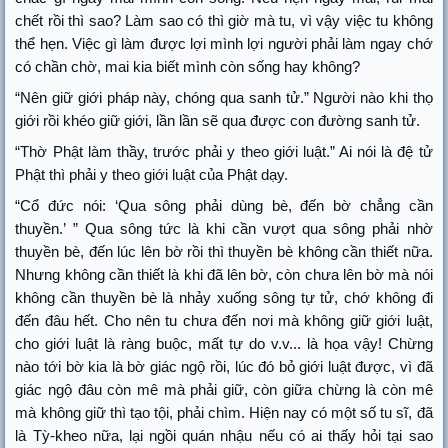
chết rồi thì sao? Làm sao có thì giờ mà tu, vì vậy việc tu không
thể hẹn. Việc gì làm được lợi mình lợi người phải làm ngay chớ
có chần chờ, mai kia biết mình còn sống hay không?
“Nên giữ giới pháp này, chóng qua sanh tử.” Người nào khi thọ
giới rồi khéo giữ giới, lần lần sẽ qua được con đường sanh tử.
“Thờ Phật làm thầy, trước phải y theo giới luật.” Ai nói là đệ tử
Phật thì phải y theo giới luật của Phật dạy.
“Cổ đức nói: ‘Qua sông phải dùng bè, đến bờ chẳng cần
thuyền.’ ” Qua sông tức là khi cần vượt qua sông phải nhờ
thuyền bè, đến lúc lên bờ rồi thì thuyền bè không cần thiết nữa.
Nhưng không cần thiết là khi đã lên bờ, còn chưa lên bờ mà nói
không cần thuyền bè là nhảy xuống sông tự tử, chớ không đi
đến đâu hết. Cho nên tu chưa đến nơi mà không giữ giới luật,
cho giới luật là ràng buộc, mất tự do v.v... là họa vậy! Chừng
nào tới bờ kia là bờ giác ngộ rồi, lúc đó bỏ giới luật được, vì đã
giác ngộ đâu còn mê mà phải giữ, còn giữa chừng là còn mê
mà không giữ thì tạo tội, phải chìm. Hiện nay có một số tu sĩ, đã
là Tỳ-kheo nữa, lại ngồi quán nhậu nếu có ai thấy hỏi tại sao