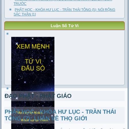
TRƯỚC
PHẬT HỌC - KHÓA HƯ LỤC - TRẦN THÁI TÔNG (5): NÓI RỘNG
SẮC THÂN [1]
Luận Số Tử Vi
ĐẠO PHẬT - PHẬT GIÁO
PHẬT HỌC - KHÓA HƯ LỤC - TRẦN THÁI
TÔNG (7): LUẬN VỀ THỌ GIỚI