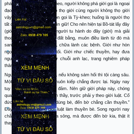
phá giới, được gọi là Tỳ-kheo, người không phá giới gọi là ngoại
đạo.” Đây là chỉ người có thọ giới cùng người không thọ giới
vậy. Thọ giới rồi lại phá còn gọi là Tỳ-kheo; huống là người thọ
tất cả tịnh giới, lại kiên trì gìn giữ! Cho nên hiện tại Bồ-tát lấy đây
(giới) mà độ sanh; vị lai người tu hành do đây (giới) mà giải
thoát. Kinh nói: “Giới như đất bằng, muôn điều lành từ đó mà
sanh. Giới như thuốc hay, chữa lành các bệnh. Giới như hòn
ngọc sáng, hay phá mờ tối. Giới như chiếc thuyền, hay đưa
người qua biển. Giới như chuỗi anh lạc, trang nghiêm pháp
thân.”
Người có tội phải sám hối, nếu không sám hối thì tội càng sâu.
Một phen mất thân này, muôn kiếp chẳng được lại. Ngày nay
tuy an, sáng mai khó bảo đảm. Nên giữ giới pháp này, chóng
qua sanh tử. Thờ Phật làm thầy, trước phải y theo giới luật. Cổ
đức nói: “Qua sông phải dùng bè, đến bờ chẳng cần thuyền.”
Đây là cổ nhân dùng giới luật làm thuyền bè. Song người nay
chẳng dùng thuyền bè qua sông, mà được đến bờ kia, thật ít
thay!