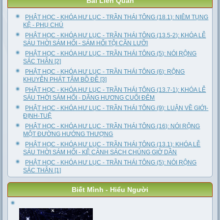
Bài Liên Quan
PHẬT HỌC - KHÓA HƯ LỤC - TRẦN THÁI TÔNG (18.1): NIÊM TỤNG
KỆ - PHỤ CHÚ
PHẬT HỌC - KHÓA HƯ LỤC - TRẦN THÁI TÔNG (13.5-2): KHÓA LỄ
SÁU THỜI SÁM HỐI - SÁM HỐI TỘI CĂN LƯỠI
PHẬT HỌC - KHÓA HƯ LỤC - TRẦN THÁI TÔNG (5): NÓI RỘNG
SẮC THÂN [2]
PHẬT HỌC - KHÓA HƯ LỤC - TRẦN THÁI TÔNG (6): RỘNG
KHUYÊN PHÁT TÂM BỒ ĐỀ [3]
PHẬT HỌC - KHÓA HƯ LỤC - TRẦN THÁI TÔNG (13.7-1): KHÓA LỄ
SÁU THỜI SÁM HỐI - DÂNG HƯƠNG CUỐI ĐÊM
PHẬT HỌC - KHÓA HƯ LỤC - TRẦN THÁI TÔNG (9): LUẬN VỀ GIỚI-
ĐỊNH-TUỆ
PHẬT HỌC - KHÓA HƯ LỤC - TRẦN THÁI TÔNG (16): NÓI RỘNG
MỘT ĐƯỜNG HƯỚNG THƯỢNG
PHẬT HỌC - KHÓA HƯ LỤC - TRẦN THÁI TÔNG (13.1): KHÓA LỄ
SÁU THỜI SÁM HỐI - KỆ CẢNH SÁCH CHÚNG GIỜ DẦN
PHẬT HỌC - KHÓA HƯ LỤC - TRẦN THÁI TÔNG (5): NÓI RỘNG
SẮC THÂN [1]
Biết Mình - Hiểu Người