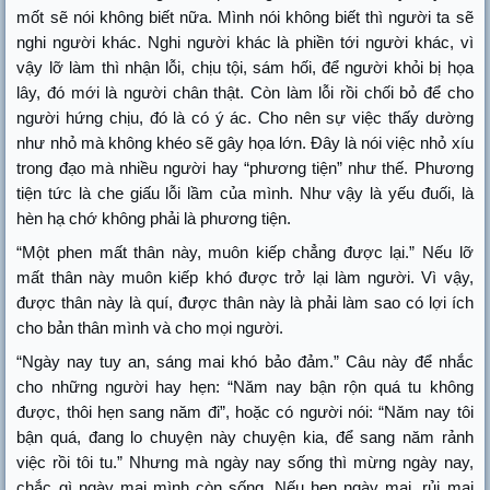
mốt sẽ nói không biết nữa. Mình nói không biết thì người ta sẽ
nghi người khác. Nghi người khác là phiền tới người khác, vì
vậy lỡ làm thì nhận lỗi, chịu tội, sám hối, để người khỏi bị họa
lây, đó mới là người chân thật. Còn làm lỗi rồi chối bỏ để cho
người hứng chịu, đó là có ý ác. Cho nên sự việc thấy dường
như nhỏ mà không khéo sẽ gây họa lớn. Đây là nói việc nhỏ xíu
trong đạo mà nhiều người hay “phương tiện” như thế. Phương
tiện tức là che giấu lỗi lầm của mình. Như vậy là yếu đuối, là
hèn hạ chớ không phải là phương tiện.
“Một phen mất thân này, muôn kiếp chẳng được lại.” Nếu lỡ
mất thân này muôn kiếp khó được trở lại làm người. Vì vậy,
được thân này là quí, được thân này là phải làm sao có lợi ích
cho bản thân mình và cho mọi người.
“Ngày nay tuy an, sáng mai khó bảo đảm.” Câu này để nhắc
cho những người hay hẹn: “Năm nay bận rộn quá tu không
được, thôi hẹn sang năm đi”, hoặc có người nói: “Năm nay tôi
bận quá, đang lo chuyện này chuyện kia, để sang năm rảnh
việc rồi tôi tu.” Nhưng mà ngày nay sống thì mừng ngày nay,
chắc gì ngày mai mình còn sống. Nếu hẹn ngày mai, rủi mai