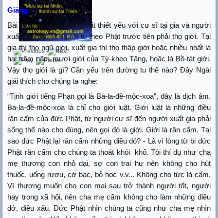
Giảng
Bài này tuy ngắn nhưng rất thiết yếu với cư sĩ tại gia và người
xuất gia. Bởi vì người tu theo Phật trước tiên phải thọ giới. Tại
gia thì thọ ngũ giới, xuất gia thì thọ thập giới hoặc nhiều nhất là
hai trăm năm mươi giới của Tỳ-kheo Tăng, hoặc là Bồ-tát giới.
Vậy thọ giới là gì? Cần yếu trên đường tu thế nào? Đây Ngài
giải thích cho chúng ta nghe:
“Tịnh giới tiếng Phạn gọi là Ba-la-đề-mộc-xoa”, đây là dịch âm.
Ba-la-đề-mộc-xoa là chỉ cho giới luật. Giới luật là những điều
răn cấm của đức Phật, từ người cư sĩ đến người xuất gia phải
sống thế nào cho đúng, nên gọi đó là giới. Giới là răn cấm. Tại
sao đức Phật lại răn cấm những điều đó? - Là vì lòng từ bi đức
Phật răn cấm cho chúng ta thoát khỏi
khổ. Tôi thí dụ như cha
mẹ thương con nhỏ dại, sợ con trai hư nên không cho hút
thuốc, uống rượu, cờ bạc, bỏ học v.v... Không cho tức là cấm.
Vì thương muốn cho con mai sau trở thành người tốt, người
hay trong xã hội, nên cha mẹ cấm không cho làm những điều
dở, điều xấu. Đức Phật nhìn chúng ta cũng như cha mẹ nhìn