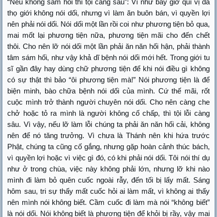
“Nếu không sám hối thì tội càng sâu”: Ví như bây giờ quí vị đã
thọ giới không nói dối, nhưng vì làm ăn buôn bán, vì quyền lợi
nên phải nói dối. Nói dối một lần rồi coi như phương tiện bỏ qua,
mai mốt lại phương tiện nữa, phương tiện mãi cho đến chết
thôi. Cho nên lỡ nói dối một lần phải ăn năn hối hận, phải thành
tâm sám hối, như vậy khả dĩ bệnh nói dối mới hết. Trong giới tu
sĩ gần đây hay dùng chữ phương tiện để khi nói điều gì không
có sự thật thì bảo “ôi phương tiện mà!” Nói phương tiện là để
biện minh, bào chữa bệnh nói dối của mình. Cứ thế mãi, rốt
cuộc mình trở thành người chuyên nói dối. Cho nên càng che
chở hoặc tỏ ra mình là người không cố chấp, thì tội lỗi càng
sâu. Vì vậy, nếu lỡ làm lỗi chúng ta phải ăn năn hối cải, không
nên để nó tăng trưởng. Vì chưa là Thánh nên khi hứa trước
Phật, chúng ta cũng cố gắng, nhưng gặp hoàn cảnh thúc bách,
vì quyền lợi hoặc vì việc gì đó, có khi phải nói dối. Tôi nói thí dụ
như ở trong chùa, việc này không phải lớn, nhưng lỡ khi nào
mình đi làm bỏ quên cuốc ngoài rẫy, đến tối bị lấy mất. Sáng
hôm sau, tri sự thấy mất cuốc hỏi ai làm mất, vì không ai thấy
nên mình nói không biết. Cầm cuốc đi làm mà nói “không biết”
là nói dối. Nói không biết là phương tiện để khỏi bị rầy, vậy mai