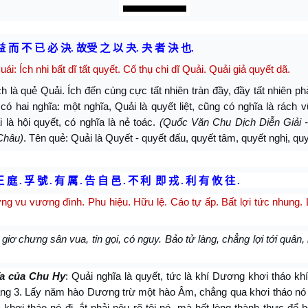
益 而 不 已 必 決
.
故受 之 以 夬
.
夬 者 決 也
.
ái: Ích nhi bất dĩ tất quyết. Cố thụ chi dĩ Quải. Quải giả quyết dã.
h là quẻ Quải. Ích đến cùng cực tất nhiên tràn đầy, đầy tất nhiên ph
ó hai nghĩa: một nghĩa, Quải là quyết liệt, cũng có nghĩa là rách v
i là hội quyết, có nghĩa là nẻ toác.
(Quốc Văn Chu Dịch Diễn Giải
Châu)
. Tên quẻ: Quải là Quyết - quyết đấu, quyết tâm, quyết nghị, quy
王 庭
.
孚 號
.
有 厲
.
告 自 邑
.
不
利
即 戎
.
利 有 攸 往
.
g vu vương đình. Phu hiệu. Hữu lệ. Cáo tự ấp. Bất lợi tức nhung.
giơ chưng sân vua, tin gọi, có nguy. Bảo tử làng, chẳng lợi tới quân, 
a của Chu Hy
: Quải nghĩa là quyết, tức là khí Dương khơi tháo kh
áng 3. Lấy năm hào Dương trừ một hào Âm, chẳng qua khơi tháo nó đ
khơi tháo nó đi, ắt phải nêu rõ tội nó, mà hết lòng thành thực để 