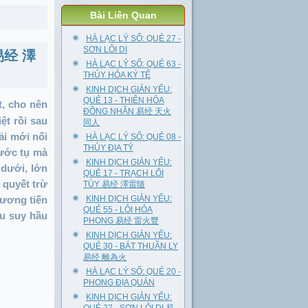
Bài Liên Quan
HÀ LẠC LÝ SỐ: QUẺ 27 -
SƠN LÔI DI
 易经 澤
HÀ LẠC LÝ SỐ: QUẺ 63 -
THỦY HỎA KÝ TẾ
KINH DỊCH GIẢN YẾU:
QUẺ 13 - THIÊN HỎA
t, cho nên
ĐỒNG NHÂN 易经 天火
ệt rồi sau
同人
ải mới nối
HÀ LẠC LÝ SỐ: QUẺ 08 -
THỦY ĐỊA TỶ
nước tụ mà
KINH DỊCH GIẢN YẾU:
 dưới, lớn
QUẺ 17 - TRẠCH LÔI
 quyết trừ
TÙY 易经 澤雷隨
Dương tiến
KINH DỊCH GIẢN YẾU:
QUẺ 55 - LÔI HỎA
êu suy hầu
PHONG 易经 雷火豐
KINH DỊCH GIẢN YẾU:
QUẺ 30 - BÁT THUẦN LY
易经 離為火
HÀ LẠC LÝ SỐ: QUẺ 20 -
PHONG ĐỊA QUÁN
KINH DỊCH GIẢN YẾU: