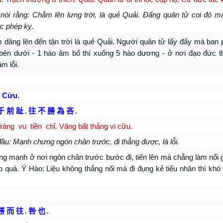
nói rằng: Chằm lên lưng trời, là quẻ Quải. Đấng quân tử coi đó mà
c phép kỵ.
âng lên đến tận trời là quẻ Quải. Người quân tử lấy đấy mà ban p
bên dưới - 1 hào âm bố thí xuống 5 hào dương - ở nơi đạo đức thì
ầm lỗi.
 Cửu.
于 前 趾
.
往 不 勝 為 吝
.
ráng vu tiền chỉ. Vãng
bất thắng vi cữu.
ầu: Mạnh chưng ngón chân trước, đi thẳng được, là lỗi.
 mạnh ở nơi ngôn chân trước bước đi, tiến lên mà chẳng làm nổi gì
p quá. Ý Hào: Liệu không thắng nổi mà đi đụng kẻ tiểu nhân thì khó
勝 而 往
.
咎 也
.