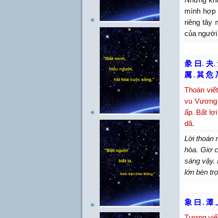
mình hợp s
riêng tây 
của người 
彖 曰
.
夬
.
厲
.
其 危 
Thoán viế
vu Vương 
ấp. Bất lợ
dã.
Lời thoán 
hòa. Giơ 
sáng vậy. 
lớn bèn trọ
象 曰
.
澤 
Tượng viết