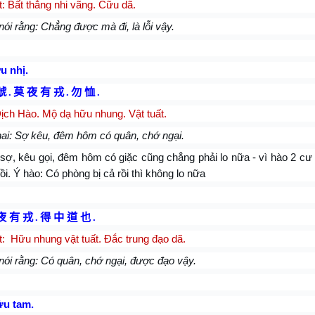
t:
Bất thắng nhi vãng. Cữu dã.
nói rằng: Chẳng được mà đi, là lỗi vậy.
u nhị.
號
.
莫 夜 有 戎
.
勿 恤
.
ịch Hào. Mộ dạ hữu nhung. Vật tuất.
ai: Sợ kêu, đêm hôm có quân, chớ ngại.
, kêu gọi, đêm hôm có giặc cũng chẳng phải lo nữa - vì hào 2 cư 
ồi. Ý hào: Có phòng bị cả rồi thì không lo nữa
夜 有 戎
.
得 中 道 也
.
t:
Hữu nhung vật tuất. Đắc trung đạo dã.
nói rằng: Có quân, chớ ngại, được đạo vậy.
ửu tam.