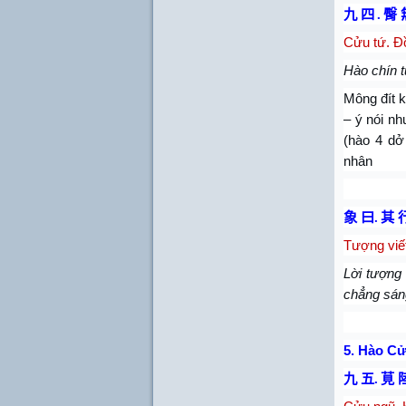
九 四
.
臀 
Cửu tứ. Đồ
Hào chín t
Mông đít k
– ý nói nh
(hào 4 dở 
nhân
象 曰
.
其 
Tượng viế
Lời tượng 
chẳng sán
5.
Hào Cử
九 五
.
莧 