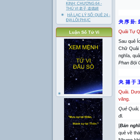
KINH: CHƯƠNG 64 -
THỦ VI 老子 道德經
HÀ LẠC LÝ SỐ: QUẺ 24 -
ĐỊA LÔI PHỤC
夬 序 卦
:
Quải Tự Qu
Luận Số Tử Vi
Sau quẻ Íc
Chữ Quải c
nghĩa, quả
Phan Bội 
夬
.
揚 于 
Quải. Dươn
vãng.
Quẻ Quải, 
đi.
[
Bản nghĩ
quẻ về th
Nhưng khi 