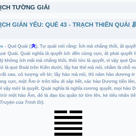
DỊCH TƯỜNG GIẢI
DỊCH GIẢN YẾU: QUẺ 43 - TRẠCH THIÊN QUẢI
Quẻ Quải (
夬
), Tự quái nói rằng: Ích mà chẳng thối, ắt quyế
vn -
quẻ Quải. Quải nghĩa là quyết ích đến cùng cực, ắt phải quyết li
 lý không ích mãi mà chẳng thôi, thôi tức là quyết, vì vậy quẻ Qu
Nó là quẻ Đoái trên Kiền dưới, lấy hai thể mà nói, chầm là chỗ 
 rất cao, có tượng vỡ lở; lấy hào mà nói, thì năm hào dương ở
ùng cực, một Âm ở trên tiêu đi sắp hết, các hào Dương tiến lên,
ì vậy mới là quyết. Quải nghĩa là nghĩa cương quyết, mọi hào 
 trừ một hào Âm, đó là đạo lúc quân tử lớn lên, kẻ tiểu nhân ti
(Truyện của Trình Di).