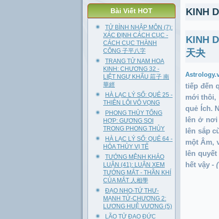
KINH 
Bài Viết HOT
TỬ BÌNH NHẬP MÔN (7):
XÁC ĐỊNH CÁCH CỤC -
KINH 
CÁCH CỤC THÀNH
CÔNG 子平八字
天夬
TRANG TỬ NAM HOA
KINH: CHƯƠNG 32 -
Astrology.
LIỆT NGỰ KHẤU 莊子 南
華經
tiếp đến 
HÀ LẠC LÝ SỐ: QUẺ 25 -
mới thôi,
THIÊN LÔI VÔ VỌNG
quẻ Ích. 
PHONG THỦY TỔNG
lên ở nơi
HỢP: GƯƠNG SOI
TRONG PHONG THỦY
lên sắp c
HÀ LẠC LÝ SỐ: QUẺ 64 -
một Âm, v
HỎA THỦY VỊ TẾ
lên quyết
TƯỚNG MỆNH KHẢO
hết vậy -
LUẬN (41): LUẬN XEM
TƯỚNG MẮT - THẦN KHÍ
CỦA MẮT 人相學
ĐẠO NHO-TỨ THƯ-
MẠNH TỬ-CHƯƠNG 2:
LƯƠNG HUỆ VƯƠNG (5)
LÃO TỬ ĐẠO ĐỨC