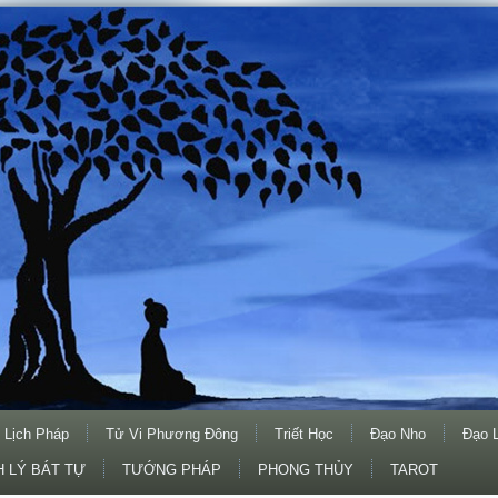
 Lịch Pháp
Tử Vi Phương Đông
Triết Học
Đạo Nho
Đạo 
 LÝ BÁT TỰ
TƯỚNG PHÁP
PHONG THỦY
TAROT