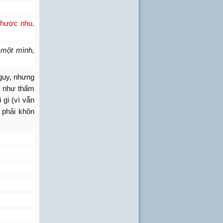
Nhược nhu.
 một mình,
guy, nhưng
a như thấm
 gì (vì vẫn
 phải khôn