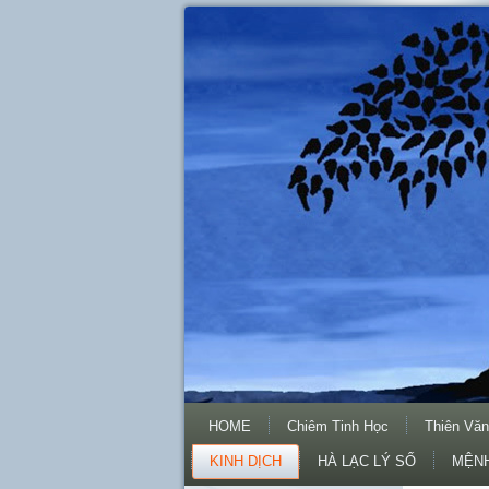
HOME
Chiêm Tinh Học
Thiên Văn
KINH DỊCH
HÀ LẠC LÝ SỐ
MỆNH