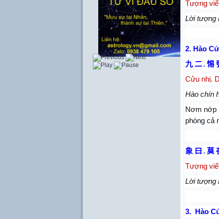
Tượng viế
Lời tượng 
2. Hào Cử
九 二
.
惕 
Cửu nhị. D
Hào chín h
Nơm nớp sợ
phòng cả r
象 曰
.
莫 
Tượng viế
Lời tượng 
3. Hào C