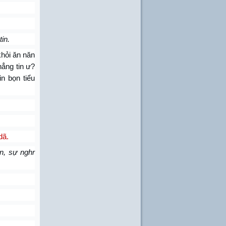
in.
khỏi ăn năn
hẳng tin ư?
in bọn tiểu
dã.
in, sự nghr