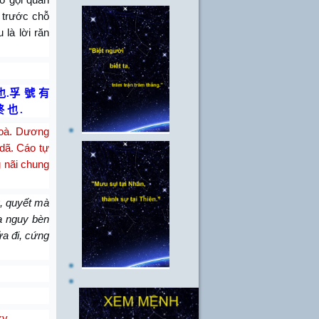
ị trước chỗ
 là lời răn
也
.
孚 號 有
終 也
.
hoà. Dương
dã. Cáo tự
g nãi chung
g, quyết mà
a nguy bèn
ửa đi, cứng
kỵ.