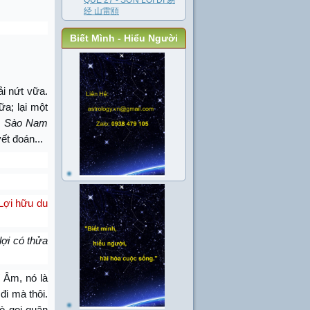
QUẺ 27 - SƠN LÔI DI 易
经 山雷頤
Biết Mình - Hiểu Người
ải nứt vữa.
ữa; lại một
 - Sào Nam
ết đoán...
 Lợi hữu du
lợi có thửa
í Âm, nó là
i mà thôi.
hò gọi quân