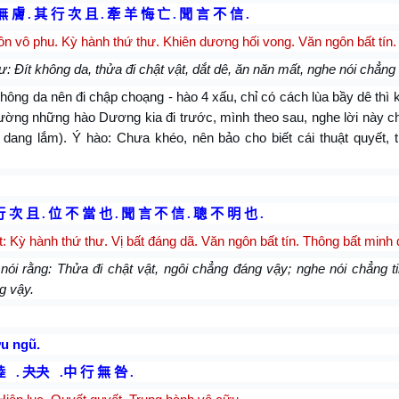
無 膚
.
其 行 次 且
.
牽 羊 悔
亡
.
聞 言 不 信
.
n vô phu. Kỳ hành thứ thư. Khiên dương hối vong. Văn ngôn bất tín.
ư: Đít không da, thửa đi chật vật, dắt dê, ăn năn mất, nghe nói chẳng t
hông da nên đi chập choạng - hào 4 xấu, chỉ có cách lùa bầy dê thì 
ường những hào Dương kia đi trước, mình theo sau, nghe lời này c
dang lắm). Ý hào: Chưa khéo, nên bảo cho biết cái thuật quyết, t
行 次 且
.
位 不 當 也
.
聞 言
不 信
.
聰 不 明 也
.
t:
Kỳ hành thứ thư. Vị bất đáng dã. Văn ngôn bất tín. Thông bất minh 
nói rằng: Thửa đi chật vật, ngôi chẳng đáng vậy; nghe nói chẳng t
g vậy.
u ngũ.
陸
.
夬夬
.
中 行 無 咎
.