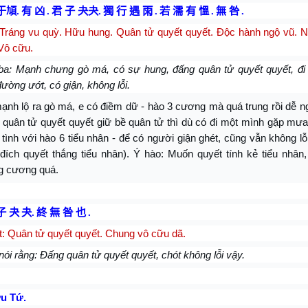
于頄
.
有 凶
.
君 子 夬夬
.
獨 行 遇 雨
.
若 濡 有 慍
.
無 咎
.
Tráng vu quỳ. Hữu hung. Quân tử quyết quyết. Độc hành ngộ vũ. 
Vô cữu.
ba: Mạnh chưng gò má, có sự hung, đấng quân tử quyết quyết, đi
ờng ướt, có giận, không lỗi.
ạnh lộ ra gò má, e có điềm dữ - hào 3 cương mà quá trung rồi dễ n
 quân tử quyết quyết giữ bề quân tử thì dù có đi một mình gặp mư
tình với hào 6 tiểu nhân - để có người giận ghét, cũng vẫn không lỗi
đích quyết thắng tiểu nhân). Ý hào: Muốn quyết tính kẻ tiểu nhân,
g cương quá.
子 夬
夬
.
終 無 咎 也
.
t:
Quân tử quyết quyết. Chung vô cữu dã.
nói rằng: Đấng quân tử quyết quyết, chót không lỗi vậy.
u Tứ.