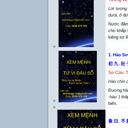
Lời tượng 
dưới, ở đứ
Nước đầm d
cho khắp 
kiêng sợ l
1.
Hào Sơ
初 九
.
壯 
Sơ Cửu. T
Hào chín đ
Đương hăng
-hào 1 thấ
biến.
象 曰
.
不 