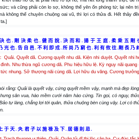
ức; và cũng phải còn lo sợ, không thể yên ổn phóng tứ; lại nên tr
mà không thể chuyên chuộng oai vũ, thì lợi có thửa đi. Hết thảy đều
ta.]
決 也
.
剛 決 柔 也
.
健 而 說
.
決 而
和
.
揚 于 王 庭
.
柔 乘 五 剛 
乃 光 也
.
告 自 邑
.
不 利 即 戎
.
所 尚 乃 窮 也
.
利 有 攸 往
.
剛 長 乃 
t: Quải. Quyết dã. Cương quyết nhu dã. Kiện nhi duyệt. Quyết nhi 
đình. Nhu thừa ngũ cương dã. Phu hiệu hữu lệ. Kỳ nguy nãi quang 
i tức nhung. Sở thượng nãi cùng dã. Lợi hữu du vãng. Cương trưởn
nói rằng: Quải là quyết vậy, cứng quyết mềm vậy, mạnh mà đẹp lòn
chưng sân vua, hào mềm cưới năm hào cứng. Tin gọi, có nguy, thử
Bảo tự làng, chẳng lợi tới quân, thửa chuộng bèn cùng vậy. Lợi có th
n.
上 于 天
.
夬
.
君 子 以 施 祿 及 下
.
居 德 則 忌
.
: Trạch thượng ư thiên. Quải. Quân tử dĩ thi lộc cập hạ. Cư đức tắc 