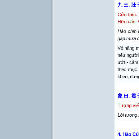
九 三
.
壯 
Cửu tam. 
Hữu uẩn. 
Hào chín 
gặp mưa đư
Vẻ hăng m
nếu người
ướt - cảm 
theo mục 
khéo, đừn
象 曰
.
君 
Tượng viế
Lời tượng 
4.
Hào Cử