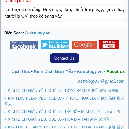
Dĩ tòng quí dã.
Lời tượng nói rằng: Đi Kiển, lại lớn, chí ở trong vậy; lợi vì thấy
người lớn, vì theo kẻ sang vậy.
Astrology.vn
Biên Soạn:
Dịch Học
-
Kinh Dịch Giản Yếu
-
Astrology.vn -
About us
astrology.vn@gmail.com
> KINH DỊCH GIẢN YẾU: QUẺ 38 - HỎA TRẠCH KHUÊ 易经 火澤睽
> KINH DỊCH GIẢN YẾU: QUẺ 37 - PHONG HỎA GIA NHÂN 易经 風火
家人
> KINH DỊCH GIẢN YẾU: QUẺ 36 - ĐỊA HỎA MINH DI 易经 地火明夷
> KINH DỊCH GIẢN YẾU: QUẺ 35 - HỎA ĐỊA TẤN 易经 火地晉
> KINH DỊCH GIẢN YẾU: QUẺ 34 - LÔI THIÊN ĐẠI TRÁNG 易经 雷天