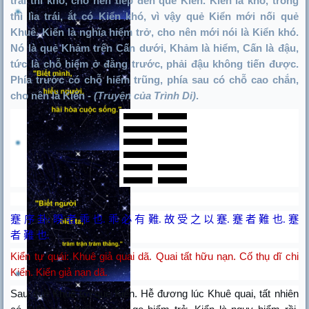
trái thì khó, cho nên tiếp đến quẻ Kiển. Kiển là khó, trong
thì lìa trái, ắt có Kiển khó, vì vậy quẻ Kiển mới nối quẻ
Khuê. Kiển là nghĩa hiểm trở, cho nên mới nói là Kiển khó.
Nó là quẻ Khảm trên Cấn dưới, Khảm là hiểm, Cấn là đậu,
tức là chỗ hiểm ở đằng trước, phải đậu không tiến được.
Phía trước có chỗ hiểm trũng, phía sau có chỗ cao chắn,
cho nên là Kiển -
(Truyện của Trình Di)
.
蹇 序 卦
:
睽 者 乖 也
.
乖 必 有 難
.
故 受 之 以 蹇
.
蹇 者 難 也
.
蹇
者 難 也
.
Kiển tự quái: Khuê giả quai dã. Quai tất hữu nạn. Cố thụ dĩ chi
Kiển. Kiển giả nạn dã.
Sau quẻ Khuê tới quẻ Kiển. Hễ đương lúc Khuê quai, tất nhiên