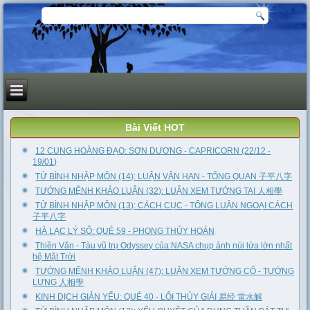
Bài Viết HOT
12 CUNG HOÀNG ĐẠO: SƠN DƯƠNG - CAPRICORN (22/12 -
19/01)
TỬ BÌNH NHẬP MÔN (14): LUẬN VẬN HẠN - TỔNG QUAN 子平八字
TƯỚNG MỆNH KHẢO LUẬN (32): LUẬN XEM TƯỚNG TAI 人相學
TỬ BÌNH NHẬP MÔN (13): CÁCH CỤC - TỔNG LUẬN NGOẠI CÁCH
子平八字
HÀ LẠC LÝ SỐ: QUẺ 59 - PHONG THỦY HOÁN
Thiên Văn - Tàu vũ trụ Odyssey của NASA chụp ảnh núi lửa lớn nhất
hệ Mặt Trời
TƯỚNG MỆNH KHẢO LUẬN (47): LUẬN XEM TƯỚNG CỔ - TƯỚNG
LƯNG 人相學
KINH DỊCH GIẢN YẾU: QUẺ 40 - LÔI THỦY GIẢI 易经 雷水解