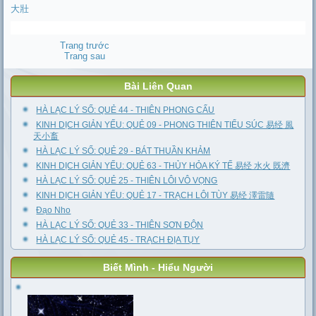
大壯
Trang trước
Trang sau
Bài Liên Quan
HÀ LẠC LÝ SỐ: QUẺ 44 - THIÊN PHONG CẤU
KINH DỊCH GIẢN YẾU: QUẺ 09 - PHONG THIÊN TIỂU SÚC 易经 風
天小畜
HÀ LẠC LÝ SỐ: QUẺ 29 - BÁT THUẦN KHẢM
KINH DỊCH GIẢN YẾU: QUẺ 63 - THỦY HỎA KÝ TẾ 易经 水火 既濟
HÀ LẠC LÝ SỐ: QUẺ 25 - THIÊN LÔI VÔ VỌNG
KINH DỊCH GIẢN YẾU: QUẺ 17 - TRẠCH LÔI TÙY 易经 澤雷隨
Đạo Nho
HÀ LẠC LÝ SỐ: QUẺ 33 - THIÊN SƠN ĐỘN
HÀ LẠC LÝ SỐ: QUẺ 45 - TRẠCH ĐỊA TỤY
Biết Mình - Hiểu Người