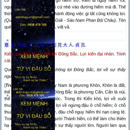
có Kiển nạn, Kiển là gay go hiểm trở. Kiển là nguy hiểm rồi,
người ở vào thì đấy mà lại cứ nhè vào đường hiểm mà đi. Thế
thời hiểm càng hiểm; dầu hành động việc gì tất cũng không lợi.
(Quốc Văn Chu Dịch Diễn Giải - Sào Nam Phan Bội Châu)
. Tên
quẻ: Kiển là Nan - gian nan, vất vả.
蹇
.
利 西 南
.
不 利 東 北
.
利 見 大 人
.
貞 吉
.
Kiển. Lợi Tây Nam. Bất lợi Đông Bắc. Lợi kiến đại nhân. Trinh
cát.
Quẻ Kiển, lợi Tây Nam không lợi Đông Bắc, lợi về sự thấy
người lớn, chính thì tốt.
[
Truyện của Trình Di
: Tây Nam là phương Khôn, Khôn là đất,
thể nó xuôi thuận bình dị. Đông Bắc là phương Cấn, Cấn là núi,
thể nó ngừng đậu hiểm hóc. Trong thì Kiển khó, lợi về xuôi
thuận ở nơi bình dị, không lợi về ngừng đậu ở chỗ hiểm; ở chỗ
thuận dễ thì nạn có thể thư, đậu chỗ nguy hiểm thì nạn càng tệ.
Trong thì Kiển khó ắt có người Thánh hiền, có thể làm cho thiên
hạ qua nạn, cho nên lợi về sự thấy người lớn. Người làm qua