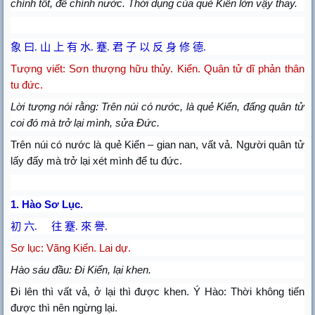
chính tốt, để chính nước. Thời dụng của quẻ Kiển lớn vậy thay.
象 曰
.
山 上 有 水
.
蹇
.
君 子 以 反 身
修
德
.
Tượng viết: Sơn thượng hữu thủy. Kiển. Quân tử dĩ phản thân
tu đức.
Lời tượng nói rằng: Trên núi có nước, là quẻ Kiển, đấng quân tử
coi đó mà trở lại mình, sửa Đức.
Trên núi có nước là quẻ Kiển – gian nan, vất vả. Người quân tử
lấy đấy mà trở lại xét mình để tu đức.
1. Hào Sơ Lục.
初 六
.
往 蹇
.
來 譽
.
Sơ lục: Vãng Kiển. Lai dự.
Hào sáu đầu: Đi Kiển, lại khen.
Đi lên thì vất vả, ở lại thì được khen. Ý Hào: Thời không tiến
được thì nên ngừng lại.