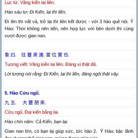
Lục tứ. Vãng kiển lai liên.
Hào sáu tư: Đi Kiển, lại thì liền.
Đi lên thì vất vả, trở lại thì liên kết được - với 3 hào quẻ nội. Ý
Hào: Thời không nên tiến, nên hợp lực với bên dưới thì cùng
vượt được gian nan.
象 曰
.
往 蹇 來 連
.
當 位 實 也
.
Tượng viết: Vãng kiển lai liên. Đáng vị thật dã.
Lời tượng nói rằng: Đi Kiển, lại thì liền, đáng ngôi thật vậy.
5. Hào Cửu ngũ.
九 五
.
大 蹇 朋 來
.
Cửu ngũ. Đại kiển bằng lai.
Hào chín năm: Cả Kiển, bạn lại.
Gian nan lớn, có bạn lại giúp sức, tức hào 2.
Ý Hào: bậc lãnh