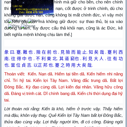
nạn ắt phải dùng đạo cả chính mà giữ cho bền, cho nên chính
thì tốt. Đại phàm xử trí lúc nạn, cốt được ở trinh chính, dù cho
không giải được nạn, cũng không bị mất chính đức, vì vậy mới
tốt. Nếu gặp nạn mà không giữ được sự thao thủ, bị sa vào
đường tà lam, tuy được cẩu thả khỏi nạn, cũng là ác Đức, kẻ
biết nghĩa mệnh không chịu làm thế.]
彖 曰
.
蹇
.
難 也
.
險 在 前 也
.
見 險 而 能 止
.
知 矣 哉
.
蹇 利
西
南
.
往 得 中
也
.
不 利 東 北
.
其 道 窮也
.
利 見 大 人
.
往 有 功
也
.
當 位 貞 吉
.
以正 邦 也
.
蹇 之 時 用 大 矣 哉
.
Thoán viết: Kiển. Nạn dã. Hiểm tại tiền dã. Kiến hiểm nhi năng
chỉ. Trí hỹ tai. Kiển lợi Tây Nam. Vãng đắc trung dã. Bất lợi
Đông Bắc. Kỳ đạo cùng dã. Lợi kiến đại nhân. Vãng hữu công
dã. Đáng vị trinh cát. Dĩ chính bang dã. Kiến chi thời dụng đại hỹ
tai.
Lời thoán nói rằng: Kiển là khó, hiểm ở trước vậy. Thấy hiểm
mà đậu, khôn vậy thay. Quẻ Kiển lợi Tây Nam bất lợi Đông Bắc,
thửa đạo cùng vậy. Lợi thấy người lớn, đi có công. Đáng ngôi