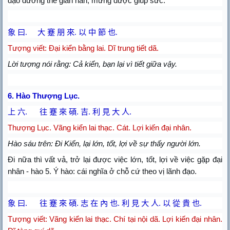
đạo dương thế gian nan, mừng được giúp sức.
象 曰
.
大 蹇 朋 來
.
以 中 節 也
.
Tượng viết: Đại kiển bằng lai. Dĩ trung tiết dã.
Lời tượng nói rằng: Cả kiển, bạn lại vì tiết giữa vậy.
6. Hào Thượng Lục.
上
六
.
往
蹇
來
碩
.
吉
.
利
見
大
人
.
Thượng Lục.
Vãng kiển lai thạc. Cát. Lợi kiến đại nhân.
Hào sáu trên: Đi Kiển, lại lớn, tốt, lợi về sự thấy người lớn.
Đi nữa thì vất vả, trở lại được việc lớn, tốt, lợi về việc gặp đại
nhân - hào 5. Ý hào: cái nghĩa ở chỗ cứ theo vị lãnh đạo.
象
曰
.
往
蹇
來
碩
.
志
在
內
也
.
利
見
大
人
.
以
從
貴
也
.
Tượng viết:
Vãng kiển lai thạc. Chí tại nội dã. Lợi kiến đại nhân.