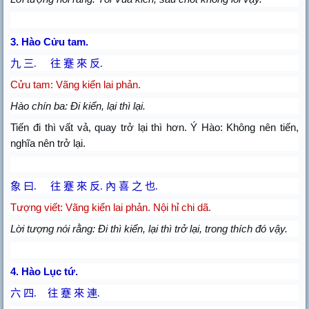
3. Hào Cửu tam.
九 三
.
往 蹇 來 反
.
Cửu tam: Vãng kiển lai phản.
Hào chín ba: Đi kiển, lại thì lại.
Tiến đi thì vất vả, quay trở lại thì hơn. Ý Hào: Không nên tiến,
nghĩa nên trở lại.
象 曰
.
往 蹇 來 反
.
內 喜 之 也
.
Tượng viết: Vãng kiển lai phản. Nội hỉ chi dã.
Lời tượng nói rằng: Đi thì kiển, lại thì trở lại, trong thích đó vậy.
4. Hào Lục tứ.
六 四
.
往 蹇 來 連
.