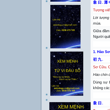
象 曰
.
澤 
Tượng viết
Lời tượng 
mùa.
Giữa đầm 
Người quân
1.
Hào Sơ
初 九
.
Sơ Cửu. C
Hào chín đ
Dùng sự b
không các
象 曰
.