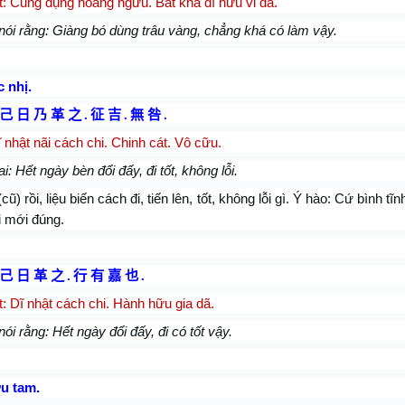
: Củng dụng hoàng ngưu. Bất khả dĩ hữu vi dã.
nói rằng: Giàng bó dùng trâu vàng, chẳng khá có làm vậy.
 nhị.
己 日 乃 革 之
.
征 吉
.
無 咎
.
ĩ nhật nãi cách chi. Chinh cát. Vô cữu.
: Hết ngày bèn đổi đấy, đi tốt, không lỗi.
cũ) rồi, liệu biến cách đi, tiến lên, tốt, không lỗi gì. Ý hào: Cứ bình tĩ
ổi mới đúng.
己 日 革 之
.
行 有 嘉 也
.
: Dĩ nhật cách chi. Hành hữu gia dã.
ói rằng: Hết ngày đổi đấy, đi có tốt vậy.
u tam.