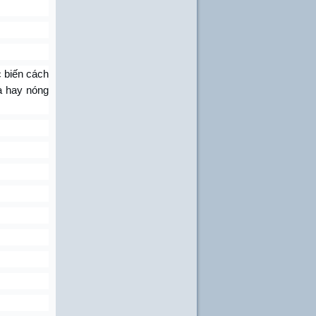
c biến cách
à hay nóng