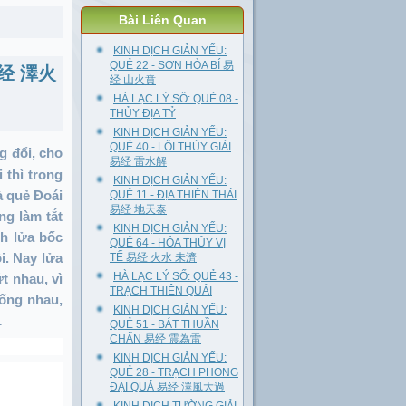
Bài Liên Quan
KINH DỊCH GIẢN YẾU:
QUẺ 22 - SƠN HỎA BÍ 易
 易经 澤火
经 山火賁
HÀ LẠC LÝ SỐ: QUẺ 08 -
THỦY ĐỊA TỶ
KINH DỊCH GIẢN YẾU:
QUẺ 40 - LÔI THỦY GIẢI
g đổi, cho
易经 雷水解
 thì trong
KINH DỊCH GIẢN YẾU:
à quẻ Đoái
QUẺ 11 - ĐỊA THIÊN THÁI
易经 地天泰
ng làm tắt
KINH DỊCH GIẢN YẾU:
nh lửa bốc
QUẺ 64 - HỎA THỦY VỊ
i. Nay lửa
TẾ 易经 火水 未濟
HÀ LẠC LÝ SỐ: QUẺ 43 -
t nhau, vì
TRẠCH THIÊN QUẢI
iống nhau,
KINH DỊCH GIẢN YẾU:
.
QUẺ 51 - BÁT THUẦN
CHẤN 易经 震為雷
KINH DỊCH GIẢN YẾU:
QUẺ 28 - TRẠCH PHONG
ĐẠI QUÁ 易经 澤風大過