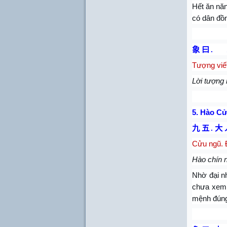
Hết ăn năn
có dân đồn
象 曰
.
Tượng viế
Lời tượng 
5.
Hào Cử
九 五
.
大 
Cửu ngũ. Đ
Hào chín n
Nhờ đại nh
chưa xem g
mệnh đúng