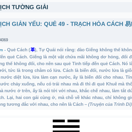
DỊCH TƯỜNG GIẢI
DỊCH GIẢN YẾU: QUẺ 49 - TRẠCH HỎA CÁCH
 4069
Quẻ Cách (
革
), Tự Quái nói rằng: đào Giếng không thể khôn
vn -
đến quẻ Cách. Giếng là một vật chứa mãi không dơ hỏng, đổi đi
ng thể không đổi, cho nên sau quẻ Tỉnh tiếp đến quẻ Cách. Nó l
ưới, tức là trong chằm có lửa. Cách là biến đổi, nước lửa là giố
 nước diệt lửa, lửa làm cạn nước, ấy là biến đổi cho nhau. Tí
 nước chảy xuống, nếu có trái nhau mà đi thì đi quẻ Khuê mà thô
à nước ở trên, ấy là nói tới với nhau, khắc chế nhau, làm tắt dứ
ch. Lại, hai con gái cùng ở, mà chỗ về khác nhau, chí không g
ông tương đắc với nhau, cho nên là Cách –
(Truyện của Trình Di)