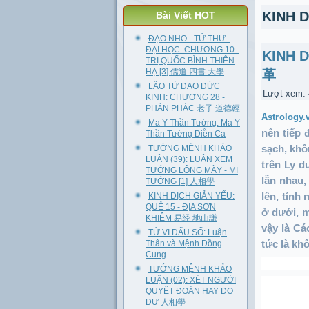
KINH 
Bài Viết HOT
ĐẠO NHO - TỨ THƯ -
ĐẠI HỌC: CHƯƠNG 10 -
KINH 
TRỊ QUỐC BÌNH THIÊN
HẠ [3] 儒道 四書 大學
革
LÃO TỬ ĐẠO ĐỨC
Lượt xem:
KINH: CHƯƠNG 28 -
PHẢN PHÁC 老子 道德經
Astrology.
Ma Y Thần Tướng: Ma Y
nên tiếp 
Thần Tướng Diễn Ca
sạch, khô
TƯỚNG MỆNH KHẢO
LUẬN (39): LUẬN XEM
trên Ly d
TƯỚNG LÔNG MÀY - MI
lẫn nhau,
TƯỚNG [1] 人相學
lên, tính
KINH DỊCH GIẢN YẾU:
QUẺ 15 - ĐỊA SƠN
ở dưới, m
KHIÊM 易经 地山謙
vậy là Cá
TỬ VI ĐẨU SỐ: Luận
tức là kh
Thân và Mệnh Đồng
Cung
TƯỚNG MỆNH KHẢO
LUẬN (02): XÉT NGƯỜI
QUYẾT ĐOÁN HAY DO
DỰ 人相學