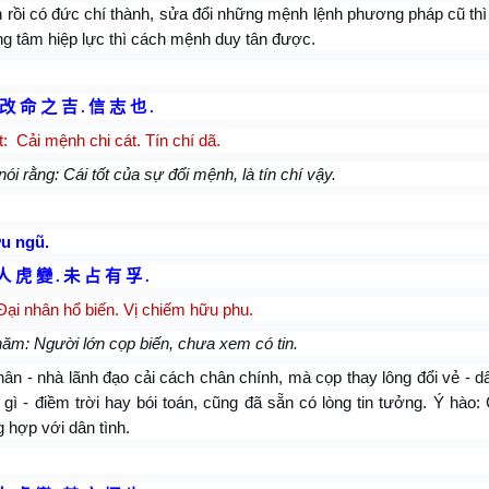
 rồi có đức chí thành, sửa đổi những mệnh lệnh phương pháp cũ thì 
g tâm hiệp lực thì cách mệnh duy tân được.
改 命 之 吉
.
信 志 也
.
t:
Cải mệnh chi cát. Tín chí dã.
nói rằng: Cái tốt của sự đổi mệnh, là tín chí vậy.
u ngũ.
人 虎 變
.
未 占 有 孚
.
ại nhân hổ biến. Vị chiếm hữu phu.
ăm: Người lớn cọp biến, chưa xem có tin.
ân - nhà lãnh đạo cải cách chân chính, mà cọp thay lông đổi vẻ - d
ì - điềm trời hay bói toán, cũng đã sẵn có lòng tin tưởng. Ý hào
 hợp với dân tình.