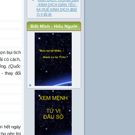
KINH DỊCH TƯỜNG GIẢI
- KINH DỊCH GIẢN YẾU -
64 QUẺ KINH DỊCH 易经
六十四 卦
Biết Mình - Hiểu Người
ợn bụi tích
ải có cách,
iếng.
(Quốc
 - thay đổi
ợi hết ngày
cho nên lời