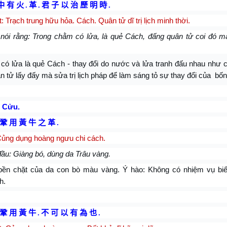
中 有 火
.
革
.
君 子 以 治 歷 明 時
.
: Trạch trung hữu hỏa. Cách. Quân tử dĩ trị lịch minh thời.
nói rằng: Trong chằm có lửa, là quẻ Cách, đấng quân tử coi đó mà 
có lửa là quẻ Cách - thay đổi do nước và lửa tranh đấu nhau như c
 tử lấy đấy mà sửa trị lịch pháp để làm sáng tỏ sự thay đổi của
bốn
 Cửu.
鞏 用 黃 牛 之 革
.
ủng dụng hoàng ngưu chi cách.
ầu: Giàng bó, dùng da Trâu vàng.
ền chặt của da con bò màu vàng. Ý hào: Không có nhiệm vụ biế
h.
鞏 用 黃 牛
.
不 可 以 有 為 也
.