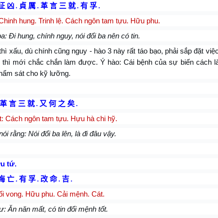
征 凶
.
貞 厲
.
革 言 三 就
.
有 孚
.
hinh hung. Trinh lệ. Cách ngôn tam tựu. Hữu phu.
a: Đi hung, chính nguy, nói đổi ba nên có tin.
thì xấu, dù chính cũng nguy - hào 3 này rất táo bạo, phải sắp đặt việ
n thì mới chắc chắn làm được. Ý hào: Cái bệnh của sự biến cách l
thẩm sát cho kỹ lưỡng.
革 言 三 就
.
又 何 之 矣
.
: Cách ngôn tam tựu. Hựu hà chi hỹ.
ói rằng: Nói đổi ba lên, là đi đâu vậy.
u tứ.
悔 亡
.
有 孚
.
改 命
.
吉
.
ối vong. Hữu phu. Cải mệnh. Cát.
ư: Ăn năn mất, có tin đổi mệnh tốt.