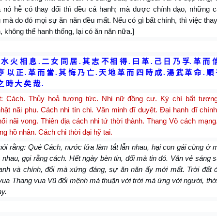
 nó hễ có thay đổi thì đều cả hanh; mà được chính đạo, những cá
mà do đó mọi sự ăn năn đều mất. Nếu có gì bất chính, thì việc tha
n, không thể hanh thống, lại có ăn năn nữa.]
水 火 相 息
.
二 女 同 居
.
其 志 不
相 得
.
曰 革
.
己 日 乃 孚
.
革 而 
亨 以 正
.
革 而 當
.
其 悔 乃 亡
.
天 地 革 而 四 時 成
.
湯 武
革 命
.
順 
之 時
大 矣 哉
.
t: Cách. Thủy hoả tương tức. Nhị nữ đồng cư. Kỳ chí bất tương
hật nãi phu. Cách nhi tín chi.
Văn minh dĩ duyệt.
Đại hanh dĩ
chính
ối nãi vong. Thiên địa cách nhi tứ thời thành. Thang Võ cách mạn
ng hồ nhân. Cách chi thời đại hỹ tai.
nói rằng: Quẻ Cách, nước lửa làm tắt lẫn nhau, hại con gái cùng ở
nhau, gọi rằng cách. Hết ngày bèn tin, đổi mà tin đó. Văn vẻ sáng
hanh và chính, đổi mà xứng đáng, sự ăn năn ấy mới mất. Trời đất 
vua Thang vua Vũ đổi mệnh mà thuận với trời mà ứng với người, thờ
ay.