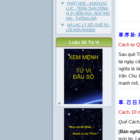
PHẬT HỌC - KHÓA HƯ
LỤC - TRẦN THÁI TÔNG
(4.2): BỐN NÚI - NÚI THỨ
HAI - TƯỚNG GIÀ
HÀ LẠC LÝ SỐ: QUẺ 55 -
LÔI HỎA PHONG
革 序 卦
:
Luận Số Tử Vi
Cách tự Qu
Sau quẻ Tỉ
lại ngày c
nghĩa là 
Văn Chu D
mạnh mẽ, 
革
.
己 日 
Cách. Dĩ n
Quẻ Cách, 
[
Bản nghĩ
mới tin. L