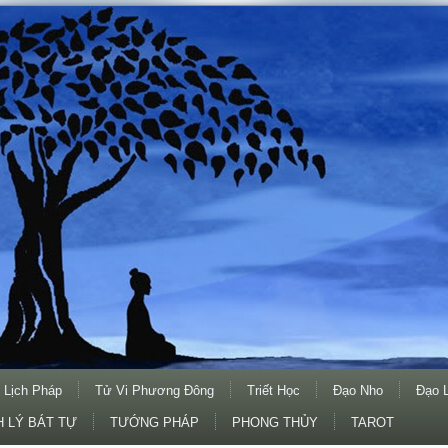
 Lịch Pháp
Tử Vi Phương Đông
Triết Học
Đạo Nho
Đạo 
 LÝ BÁT TỰ
TƯỚNG PHÁP
PHONG THỦY
TAROT