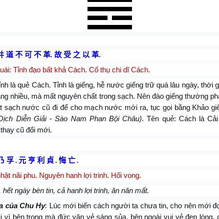
井 道 不 可 不 革
.
故 受 之 以 革
.
ái: Tỉnh đạo bất khả Cách. Cố thụ chi dĩ Cách.
nh là quẻ Cách. Tỉnh là giếng, hễ nước giếng trữ quá lâu ngày, thời g
àng nhiều, mà mất nguyên chất trong sạch. Nên đào giếng thường ph
tát sạch nước cũ đi để cho mạch nước mới ra, tục gọi bằng Khảo g
ịch Diễn Giải - Sào Nam Phan Bội Châu)
. Tên quẻ: Cách là Cải
thay cũ đổi mới.
乃 孚
.
元 亨 利 貞
.
悔 亡
.
hật nãi phu. Nguyên hanh lợi trinh. Hối vong.
hết ngày bèn tin, cả hanh lợi trinh, ăn năn mất.
a của Chu Hy
: Lúc mới biến cách người ta chưa tin, cho nên mới đ
ại vì bên trong mà đức văn vẻ sáng sủa, bên ngoài vui vẻ đẹp lòng, 