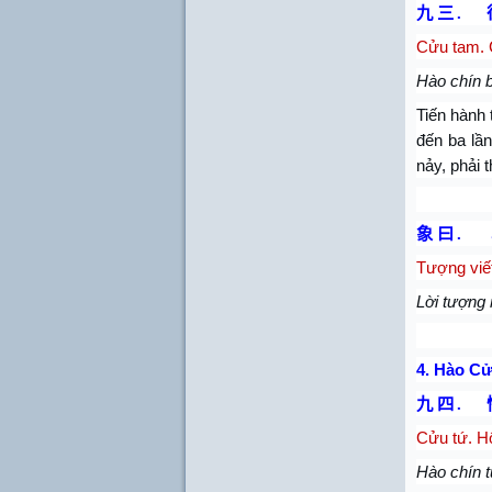
九 三
.
Cửu tam. C
Hào chín b
Tiến hành 
đến ba lầ
nảy, phải 
象 曰
.
Tượng viết
Lời tượng n
4.
Hào Cử
九 四
.
Cửu tứ. H
Hào chín t