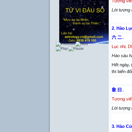
Tượng viết
Lời tượng 
2.
Hào Lục
六 二
.
Lục nhị. D
Hào sáu hai
Hết ngày, (
thì biến đ
象 曰
.
Tượng viết
Lời tượng n
3.
Hào Cử