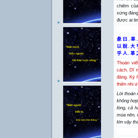
chiêm của
xứng đáng 
được ai ti
彖 曰
.
革
.
以 說
.
大 
乎 人
.
革
Thoán viế
cách.
Dĩ n
đáng. Kỳ h
thiên nhi ứ
Lời thoán 
không hợp 
lòng, cả 
mùa nên, 
lớn vậy th