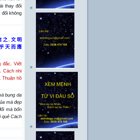
i thay đổi
y đổi không
信 之
.
文 明
乎 天 而 應
 đắc. Viết
. Cách nhi
g. Thuận hồ
 mà bụng dạ
 sủa mà đẹp
đổi mà bốn
i quẻ Cách