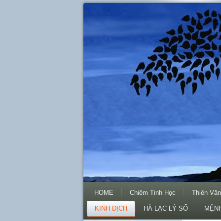
HOME
Chiêm Tinh Học
Thiên Văn
KINH DỊCH
HÀ LẠC LÝ SỐ
MỆNH