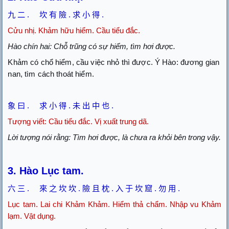
九
二
.
坎
有
險
.
求
小
得
.
Cửu nhị. Khảm hữu hiểm. Cầu tiểu đắc.
Hào chín hai: Chỗ trũng có sự hiểm, tìm hơi được.
Khảm có chổ hiểm, cầu việc nhỏ thì được. Ý Hào: đương gian
nan, tìm cách thoát hiểm.
象
曰
.
求
小
得
.
未
出
中
也
.
Tượng viết: Cầu tiểu đắc. Vị xuất trung dã.
Lời tượng nói rằng: Tìm hơi được, là chưa ra khỏi bên trong vậy.
3. Hào Lục tam.
六
三
.
來
之
坎
坎
.
險
且
枕
.
入
于
坎
窟
.
勿
用
.
Lục tam. Lai chi Khảm Khảm. Hiểm thả chẩm. Nhập vu Khảm
lạm. Vật dụng.