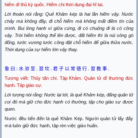
hiểm dĩ thủ kỳ quốc. Hiểm chi thời dụng đại hĩ tai.
Lời thoán nói rằng: Quẻ Khảm kép là hai lần hiểm vậy. Nước
chảy mà không đầy, đi chỗ hiểm mà không mất điềm tín của
mình. Bui lòng hanh vì giữa cứng, đi có chuộng đi là có công
vậy. Trời hiểm không thể lên được, đất hiểm thì là núi sông gò
đống, tước vương tước công đặt chỗ hiểm để giữa thửa nước.
Thời dụng của sự hiểm lớn vậy thay.
象
曰
:
水
洊
至
.
習
坎
.
君
子
以
常
德
行
.
習
教
事
.
Tượng viết: Thủy tấn chí. Tập Khảm. Quân tử dĩ thường đức
hạnh. Tập giáo sự.
Lời tượng nói rằng: Nước lại tới, là quẻ Khảm kép, đấng quân tử
coi đó mà giữ cho đức hạnh có thường, tập cho giáo sự được
quen.
Nước đều tiến đến là quẻ Khảm Kép. Người quân tử lấy đấy
mà luôn giữ đức hạnh, tập rèn việc giáo huấn.