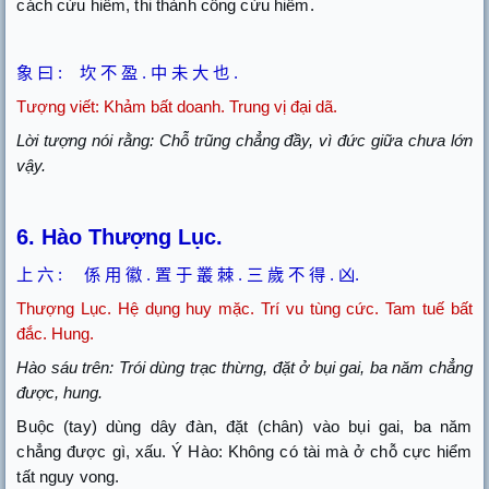
cách cứu hiểm, thi thành công cứu hiểm.
象
曰
:
坎
不
盈
.
中
未
大
也
.
Tượng viết: Khảm bất doanh. Trung vị đại dã.
Lời tượng nói rằng: Chỗ trũng chẳng đầy, vì đức giữa chưa lớn
vậy.
6.
Hào Thượng Lục.
上
六
:
係
用
徽
.
置
于
叢
棘
.
三
歲
不
得
.
凶
.
Thượng Lục. Hệ dụng huy mặc. Trí vu tùng cức. Tam tuế bất
đắc. Hung.
Hào sáu trên: Trói dùng trạc thừng, đặt ở bụi gai, ba năm chẳng
được, hung.
Buộc (tay) dùng dây đàn, đặt (chân) vào bụi gai, ba năm
chẳng được gì, xấu. Ý Hào: Không có tài mà ở chỗ cực hiểm
tất nguy vong.