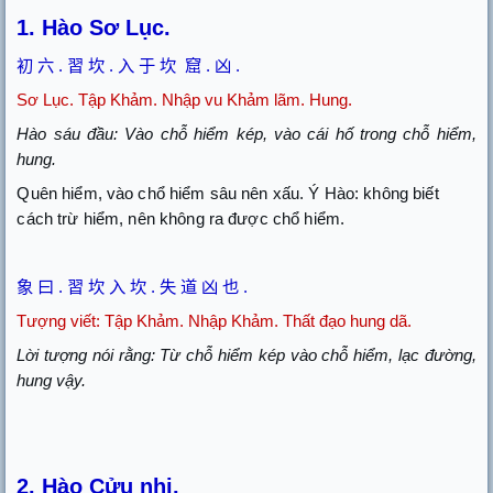
1. Hào Sơ Lục.
初
六
.
習
坎
.
入
于
坎
窟
.
凶
.
Sơ Lục. Tập Khảm. Nhập vu Khảm lãm. Hung.
Hào sáu đầu: Vào chỗ hiểm kép, vào cái hố trong chỗ hiểm,
hung.
Quên hiểm, vào chổ hiểm sâu nên xấu. Ý Hào: không biết
cách trừ hiểm, nên không ra được chổ hiểm.
象
曰
.
習
坎
入
坎
.
失
道
凶
也
.
Tượng viết: Tập Khảm. Nhập Khảm. Thất đạo hung dã.
Lời tượng nói rằng: Từ chỗ hiểm kép vào chỗ hiểm, lạc đường,
hung vậy.
2. Hào Cửu nhị.