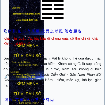
坎
序
卦:
陷
必
有
所
麗
,
故
受
之
以
離
,
離
者
麗
也
.
Khảm tự quái: Vật bất khả dĩ chung quá, cố thụ chi dĩ Khảm,
Khảm giả hãm dã.
Sau Đại Quá là tới quẻ Khảm. Vật lý không thể quá được mãi,
hễ quá rồi tất nhiên sụp vào hiểm. Khảm có nghĩa là sụp, cũng
có nghĩa là hiểm. Khảm là nước, hiểm sâu không gì hơn
nước.
(Quốc Văn Chu Dịch Diễn Giải - Sào Nam Phan Bội
Châu).
Tên quẻ: Khảm là Hãm - hiểm, mắc kẹt, linh lạc, gian
nan.
習
坎
.
有
孚
.
維
心
亨
.
行
有
尚
.