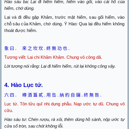
Hào sáu ba: Lại đi hiểm hiểm, hiểm vào gối, vào cái hố của
hiểm, chớ dùng.
Lại và đi đều gặp Khảm, trước mặt hiểm, sau gối hiểm, vào
chỗ sâu của Khảm, chớ dùng. Ý Hào: Qua lại đều hiểm không
thoát được hiểm.
象
曰
.
來
之
坎
坎
.
終
無
功
也
.
Tượng viết: Lai chi Khảm Khảm. Chung vô công dã.
Lời tượng nói rằng: Lại đi hiểm hiểm, rút lại không công vậy.
4. Hào Lục tứ.
六
四
.
樽
酒
簋
貳
.
用
缶
.
納
約
自
牖
.
終
無
咎
.
Lục tứ. Tôn tửu quĩ nhị dụng phẫu. Nạp ước tự dũ. Chung vô
cữu.
Hào sáu tư: Chén rượu, rá xôi, thêm dùng hồ sành, nộp ước tự
cửa sổ tròn, sau chót không lỗi.