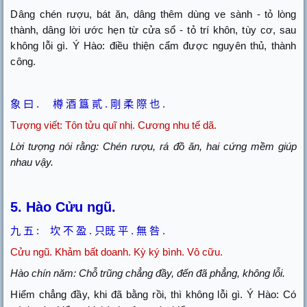
Dâng chén rượu, bát ăn, dâng thêm dùng ve sành - tỏ lòng
thành, dâng lời ước hẹn từ cửa sổ - tỏ trí khôn, tùy cơ, sau
không lỗi gì. Ý Hào: điều thiện cẩm được nguyên thủ, thành
công.
象
曰
.
樽
酒
簋
貳
.
剛
柔
際
也
.
Tượng viết: Tôn tửu quĩ nhị. Cương nhu tế dã.
Lời tượng nói rằng: Chén rượu, rá đồ ăn, hai cứng mềm giúp
nhau vậy.
5. Hào Cửu ngũ.
九
五
:
坎
不
盈
.
只既
平
.
無
咎
.
Cửu ngũ. Khảm bất doanh. Kỳ ký bình. Vô cữu.
Hào chín năm: Chỗ trũng chẳng đầy, đến đã phẳng, không lỗi.
Hiểm chẳng đầy, khi đã bằng rồi, thì không lỗi gì. Ý Hào: Có