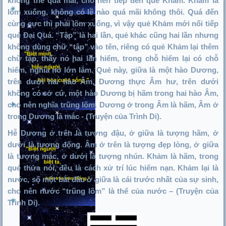
không thể quá mãi, cho nên tiếp đến quẻ Khảm. Khảm là
lõm xuống, không có lẽ nào quá mãi không thôi. Quá đến
cùng cực thì phải lõm xuống, vì vậy quẻ Khảm mới nối tiếp
quẻ Đại Quá. “Tập” là hai lần, quẻ khác cũng hai lần nhưng
không dùng chữ “tập” vào tên, riêng có quẻ Khảm lại thêm
chữ tập, thấy nó hai lần hiểm, trong chỗ hiểm lại có chỗ
hiểm, nghĩa nó lớn lắm. Quẻ này, giữa là một hào Dương,
trên dưới hai hào Âm, Dương thực Âm hư, trên dưới
không có sở cứ, một hào Dương bị hãm trong hai hào Âm,
cho nên nghĩa trũng lõm. Dương ở trong Âm là hãm, Âm ở
trong Dương là mắc - (Truyện của Trình Di).
Hễ Dương ở trên là tượng đậu, ở giữa là tượng hãm, ở
dưới là tượng động. Âm ở trên là tượng đẹp lòng, ở giữa
là tượng mắc, ở dưới là tượng nhún. Khảm là hãm, trong
quẻ thửa nói, đều là cách xử trí lúc hiểm nạn. Khảm lại là
nước, số một bắt đầu ở giữa là cái trước nhất của sự sinh,
cho nên nước “trũng lõm” là thể của nước – (Truyện của
Trình Di).