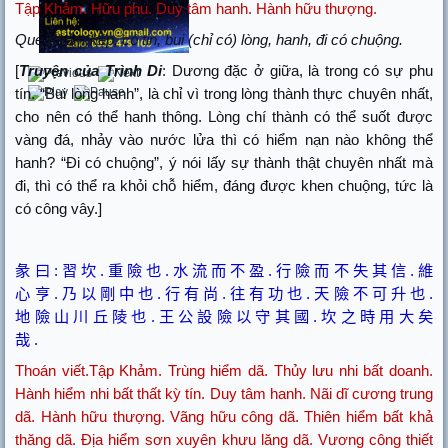
Tập Khảm. Hữu phu. Duy tâm hanh. Hành hữu thượng.
Quẻ Khảm kép, có tin, bui (chỉ có) lòng, hanh, đi có chuộng.
[
Truyện của Trình Di
: Dương đặc ở giữa, là trong có sự phu
tín. “Bui lòng hanh”, là chỉ vì trong lòng thành thực chuyên nhất,
cho nên có thể hanh thông. Lòng chí thành có thể suốt được
vàng đá, nhảy vào nước lửa thì có hiểm nạn nào không thể
hanh? “Đi có chuộng”, ý nói lấy sự thành thật chuyên nhất mà
đi, thì có thể ra khỏi chỗ hiểm, đáng được khen chuộng, tức là
có công vây.]
彖
曰
:
習
坎
.
重
險
也
.
水
流
而
不
盈
.
行
險
而
不
失
其
信
.
維
心
亨
.
乃
以
剛
中
也
.
行
有
尚
.
往
有
功
也
.
天
險
不
可
升
也
.
地
險
山
川
丘
陵
也
.
王
公
設
險
以
守
其
國
.
坎
之
時
用
大
矣
哉
.
Thoán viết.Tập Khảm. Trùng hiểm dã. Thủy lưu nhi bất doanh.
Hành hiểm nhi bất thất kỳ tín. Duy tâm hanh. Nãi dĩ cương trung
dã. Hành hữu thượng. Vãng hữu công dã. Thiên hiểm bất khả
thăng dã. Địa hiểm sơn xuyên khưu lăng dã. Vương công thiết