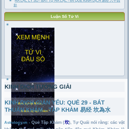
HÀ LẠC LÝ SỐ - BÁT TỰ HÀ LẠC - 64 QUẺ KINH DỊCH 易经 六十四
卦
Luận Số Tử Vi
KINH DỊCH TƯỜNG GIẢI
KINH DỊCH GIẢN YẾU: QUẺ 29 - BÁT
THUẦN KHẢM - TẬP KHẢM 易经 坎為水
Quẻ Tập Khảm (
坎
), Tự Quái nói rằng: các vật
Astrology.vn -