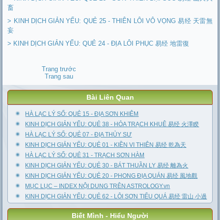
畜
> KINH DỊCH GIẢN YẾU: QUẺ 25 - THIÊN LÔI VÔ VỌNG 易经 天雷無
妄
> KINH DỊCH GIẢN YẾU: QUẺ 24 - ĐỊA LÔI PHỤC 易经 地雷復
Trang trước
Trang sau
Bài Liên Quan
HÀ LẠC LÝ SỐ: QUẺ 15 - ĐỊA SƠN KHIÊM
KINH DỊCH GIẢN YẾU: QUẺ 38 - HỎA TRẠCH KHUÊ 易经 火澤睽
HÀ LẠC LÝ SỐ: QUẺ 07 - ĐỊA THỦY SƯ
KINH DỊCH GIẢN YẾU: QUẺ 01 - KIỀN VI THIÊN 易经 乾為天
HÀ LẠC LÝ SỐ: QUẺ 31 - TRẠCH SƠN HÀM
KINH DỊCH GIẢN YẾU: QUẺ 30 - BÁT THUẦN LY 易经 離為火
KINH DỊCH GIẢN YẾU: QUẺ 20 - PHONG ĐỊA QUÁN 易经 風地觀
MỤC LỤC – INDEX NỘI DUNG TRÊN ASTROLOGY.vn
KINH DỊCH GIẢN YẾU: QUẺ 62 - LÔI SƠN TIỂU QUÁ 易经 雷山 小過
Biết Mình - Hiểu Người