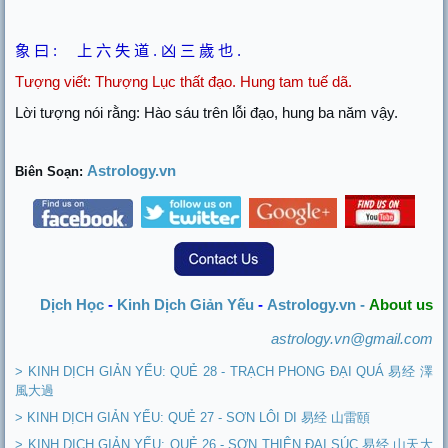
象
曰
:
上
六
失
道
.
凶
三
歲
也
.
Tượng viết:
Thượng Lục thất đạo. Hung tam tuế dã.
Lời tượng nói rằng: Hào sáu trên lỗi đạo, hung ba năm vậy.
Astrology.vn
Biên Soạn:
Dịch Học
-
Kinh Dịch Giản Yếu
-
Astrology.vn -
About us
astrology.vn@gmail.com
> KINH DỊCH GIẢN YẾU: QUẺ 28 - TRẠCH PHONG ĐẠI QUÁ 易经 澤
風大過
> KINH DỊCH GIẢN YẾU: QUẺ 27 - SƠN LÔI DI 易经 山雷頤
> KINH DỊCH GIẢN YẾU: QUẺ 26 - SƠN THIÊN ĐẠI SÚC 易经 山天大