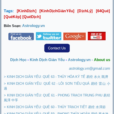
Tags:
[
KinhDịch
] [
KinhDịchGiảnYếu
] [
DịchLý
] [
64Quẻ
]
[
QuẻKép
] [
QuẻDịch
]
Astrology.vn
Biên Soạn:
Dịch Học
-
Kinh Dịch Giản Yếu
-
Astrology.vn -
About us
astrology.vn@gmail.com
> KINH DỊCH GIẢN YẾU: QUẺ 63 - THỦY HỎA KÝ TẾ 易经 水火 既濟
> KINH DỊCH GIẢN YẾU: QUẺ 62 - LÔI SƠN TIỂU QUÁ 易经 雷山 小
過
> KINH DỊCH GIẢN YẾU: QUẺ 61 - PHONG TRẠCH TRUNG PHU 易经
風澤 中孚
> KINH DỊCH GIẢN YẾU: QUẺ 60 - THỦY TRẠCH TIẾT 易经 水澤節
> KINH DỊCH GIẢN YẾU: QUẺ 59 - PHONG THỦY HOÁN 易经 風水渙