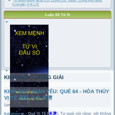
TỬ BÌNH NHẬP MÔN (23): LUẬN LỤC THÂN - LUẬN PHỤ MẪU
(CHA MẸ) 子平八字
Luận Số Tử Vi
KINH DỊCH TƯỜNG GIẢI
KINH DỊCH GIẢN YẾU: QUẺ 64 - HỎA THỦY
VỊ TẾ 易经 火水 未濟
Lượt xem: 3935
Quẻ Vị Tế (
未濟
), Tự quái nói rằng: vật không
Astrology.vn -