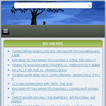
Bài Viết HOT
TƯỚNG MỆNH KHẢO LUẬN (03): XÉT NGƯỜI TÀI CAO MỆNH BẠC
人相學
ĐẠO NHO-TỨ THƯ-MẠNH TỬ-CHƯƠNG 3: CÔNG TÔN SỬU (7)
TRANG TỬ NAM HOA KINH: CHƯƠNG 13 - THIÊN ĐẠO 莊子 南華經
HÀ LẠC LÝ SỐ: QUẺ 42 - PHONG LÔI ÍCH
TỬ BÌNH NHẬP MÔN (14.2): LUẬN VẬN HẠN - NGOẠI CÁCH 子平八
字
12 CUNG HOÀNG ĐẠO: MẶT TRỜI - THE SUN
ĐẠO NHO-TỨ THƯ-MẠNH TỬ-CHƯƠNG 1: LƯƠNG HUỆ VƯƠNG
(7)
TAROT: MAJOR ARCANA - THE EMPRESS - BỘ ẨN CHÍNH - NỮ
HOÀNG