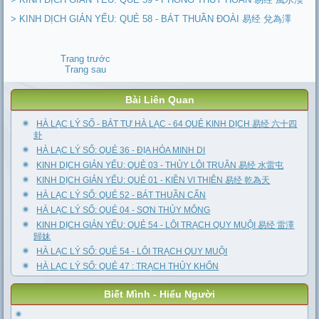
> KINH DỊCH GIẢN YẾU: QUẺ 58 - BÁT THUẦN ĐOÀI 易经 兌為澤
Trang trước
Trang sau
Bài Liên Quan
HÀ LẠC LÝ SỐ - BÁT TỰ HÀ LẠC - 64 QUẺ KINH DỊCH 易经 六十四
卦
HÀ LẠC LÝ SỐ: QUẺ 36 - ĐỊA HỎA MINH DI
KINH DỊCH GIẢN YẾU: QUẺ 03 - THỦY LÔI TRUÂN 易经 水雷屯
KINH DỊCH GIẢN YẾU: QUẺ 01 - KIỀN VI THIÊN 易经 乾為天
HÀ LẠC LÝ SỐ: QUẺ 52 - BÁT THUẦN CẤN
HÀ LẠC LÝ SỐ: QUẺ 04 - SƠN THỦY MÔNG
KINH DỊCH GIẢN YẾU: QUẺ 54 - LÔI TRẠCH QUY MUỘI 易经 雷澤
歸妹
HÀ LẠC LÝ SỐ: QUẺ 54 - LÔI TRẠCH QUY MUỘI
HÀ LẠC LÝ SỐ: QUẺ 47 : TRẠCH THỦY KHỐN
Biết Mình - Hiểu Người