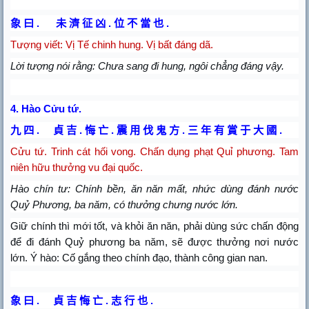
象
曰
未
濟
征
凶
位
不
當
也
.
.
.
Tượng viết: Vị Tế chinh hung. Vị bất đáng dã.
Lời tượng nói rằng: Chưa sang đi hung, ngôi chẳng đáng vậy.
4.
Hào Cửu tứ.
九
四
貞
吉
悔
亡
震
用
伐
鬼
方
三
年
有
賞
于
大
國
.
.
.
.
.
Cửu tứ. Trinh cát hối vong. Chấn dụng phạt Quỉ phương. Tam
niên hữu thưởng vu đại quốc.
Hào chín tư: Chính bền, ăn năn mất, nhức dùng đánh nước
Quỷ Phương, ba năm, có thưởng chưng nước lớn.
Giữ chính thì mới tốt, và khỏi ăn năn, phải dùng sức chấn động
để đi đánh Quỷ phương ba năm, sẽ được thưởng nơi nước
lớn. Ý hào: Cố gắng theo chính đạo, thành công gian nan.
象
曰
貞
吉
悔
亡
志
行
也
.
.
.