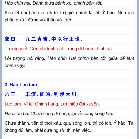
Hào chín hai: Đánh thửa bánh xe, chính bền, tốt.
Kéo lết cái bánh xe (đi từ từ) giữ chính là tốt. Ý hào: Nên giữ
phận dưới, đừng vội thân với trên.
象
曰
九
二
貞
吉
中
以
行
正
也
.
.
.
Tượng viết: Cửu nhị trinh cát. Trung dĩ hành chính dã.
Lời tượng nói rằng: Hào chín Hai chính bền tốt, giữa để làm
chính vậy.
3.
Hào Lục tam.
六
三
未
濟
征
凶
利
涉
大
川
.
.
.
.
Lục tam. Vị tế. Chinh hung. Lợi thiệp đại xuyên.
Hào sáu ba: Chưa sang đi hung, lợi về sang sông lớn.
Chưa thành, tiến đi thời xấu, qua sông lớn, thì có ích. Ý hào: Tài
không đủ làm, phải dựa người thì nên việc.