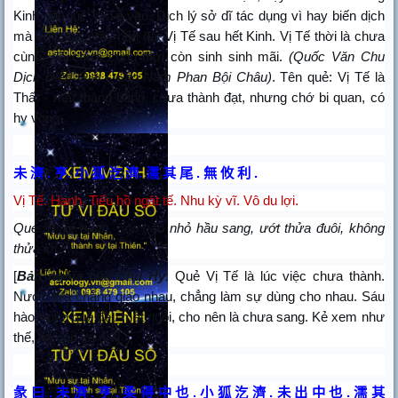
Kinh đặt quẻ Vị Tế vào. Dịch lý sở dĩ tác dụng vì hay biến dịch
mà vô cùng. Vậy nên đặt Vị Tế sau hết Kinh. Vị Tế thời là chưa
cùng, đã chưa cùng thời còn sinh sinh mãi.
(Quốc Văn Chu
Dịch Diễn Giải - Sào Nam Phan Bội Châu)
. Tên quẻ: Vị Tế là
Thất - mất thăng bằng, chưa thành đạt, nhưng chớ bi quan, có
hy vọng.
未
濟
亨
小
狐
汔
濟
濡
其
尾
無
攸
利
.
.
.
.
.
Vị Tế. Hanh. Tiểu hồ ngật tế. Nhu kỳ vĩ. Vô du lợi.
Quẻ Vị Tế hanh, con cáo nhỏ hầu sang, ướt thửa đuôi, không
thửa lợi.
[
Bản nghĩa của Chu Hy
: Quẻ Vị Tế là lúc việc chưa thành.
Nước lửa chẳng giao nhau, chẳng làm sự dùng cho nhau. Sáu
hào trong quẻ đều mất ngôi, cho nên là chưa sang. Kẻ xem như
thế, thì còn lợi gì?]
彖
曰
未
濟
亨
柔
得
中
也
小
狐
汔
濟
未
出
中
也
濡
其
.
.
.
.
.
.