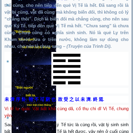
thể cùng, cho nên tiếp đến quẻ Vị Tế là hết. Đã sang rồi là
vật bị cùng, vật đã cùng mà không biến đổi, thì không có lý
“chẳng thôi”.
Dịch
là biến đổi mà chẳng cùng, cho nên sau
quẻ Ký Tế, tiếp đến quẻ Vị Tế mà hết. “Chưa sang” là chưa
cùng. Chưa cùng có nghĩa sinh sinh. Nó là quẻ Ly trên
Khảm dưới, lửa ở trên nước, không làm sự dùng cho
nhau, cho nên là chưa sang –
(Truyện của Trình Di).
未
濟
序
卦
:
物
不
可
窮
也
.
故
受
之
以
未
濟
.
終
焉
.
Vị tế tự quái: Vật bất khả cùng dã, cố thụ chi dĩ Vị Tế, chung
yên.
Sau quẻ Ký Tế là Vị Tế. Ký Tế tức là cùng rồi, vật lý sinh sinh
bất cùng, không lẽ đến Ký Tế là hết được, vậy nên ở cuối cùng