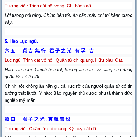
Tượng viết: Trinh cát hối vong. Chí hành dã.
Lời tượng nói rằng: Chính bền tốt, ăn năn mất, chí thi hành được
vậy.
5.
Hào Lục ngũ.
六
五
貞
吉
無
悔
君
子
之
光
有
孚
吉
.
.
.
.
.
Lục ngũ. Trinh cát vô hối. Quân tử
chi quang. Hữu phu. Cát.
Hào sáu năm: Chính bền tốt, không ăn năn, sự sáng của đấng
quân tử, có tin tốt.
Chinh, tốt không ăn năn gì, cái rưc rỡ của người quân tử có tin
tưởng thật là tốt. Ý hào: Bậc nguyên thủ được phụ tá thành đức
nghiệp mỹ mãn.
象
曰
君
子
之
光
其
暉
吉
也
.
.
.
Tượng viết: Quân tử chi quang. Kỳ huy cát dã.