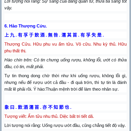
Lời tượng nói rằng: Sự sáng của đấng quân tử, thửa tia sáng tốt
vậy.
6.
Hào Thượng Cửu.
上
九
有
孚
于
飲
酒
無
咎
濡
其
首
有
孚
失
是
.
.
.
.
.
Thượng Cửu
.
Hữu phu vu ẩm tửu. Vô cữu. Nhu kỳ thủ. Hữu
phu thất thị.
Hào chín trên: Có tin chưng uống rượu, không lỗi, ướt có thửa
đầu, có tin, mất phải.
Tự tin thong dong chờ thời như khi uống rượu, không lỗi gì,
nhưng nếu để rượu ướt cả đầu - đi quá trớn, thì tự tin là đánh
mất lẽ phải rồi. Ý hào:Thuận mệnh trời để làm theo nhân sự.
象
曰
飲
酒
濡
首
亦
不
知
節
也
.
.
.
Tượng viết:
Ẩ
m tửu nhu thủ. Diệc bất tri tiết dã.
Lời tượng nói rằng: Uống rượu ướt đầu, cũng chẳng tiết độ vậy.