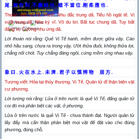
尾
無
攸
利
不
續
終
也
雖
不
當
位
剛
柔
應
也
.
.
.
.
.
Thoán viết: Vị Tế. Hanh. Nhu đắc trung dã. Tiểu hồ ngật tế. Vị
xuất trung dã. Nhu kỳ vĩ. Vô du lợi. Bất tục chung dã. Tuy bất
đáng vị. Cương nhu ứng dã.
Lời thoán nói rằng: Quẻ Vị Tế hanh, mềm được giữa vậy. Cáo
nhỏ hầu sang, chưa ra trong vậy. Ướt thửa đuôi, không thửa lợi,
chẳng nối chót. Tuy chẳng đáng ngôi, cứng mềm ứng nhau vậy.
象
曰
火
在
水
上
未
濟
君
子
以
慎
辨
物
居
方
.
.
.
.
Tượng viết: Hỏa tại thủy thượng. Vị Tế. Quân tử dĩ thận biện vật
cư phương.
Lời tượng nói rằng: Lửa ở trên nước là quẻ Vị Tế, đấng quân tử
coi đó mà phân biệt các vật, ở phương.
Lửa ở trên nước là quẻ Vị Tế - chưa thành đạt. Người quân tử
lấy đấy mà cẩn thận phân biệt mọi vật để đặt vào cho đúng
phương, đúng chỗ.