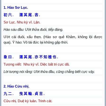
1.
Hào Sơ Lục.
初
六
濡
其
尾
吝
.
.
.
Sơ Lục. Nhu kỳ vĩ. Lận.
Hào sáu đầu: Ướt thửa đuôi, tiếp đáng.
Ướt cái đuôi, xấu thẹn. (Hào sơ quẻ Khảm, không lội được
qua). Ý hào: Vô tài đức lại không gặp thời.
象
曰
濡
其
尾
亦
不
知
極
也
.
.
.
Tượng viết:
Nhu kỳ vĩ. Diệc bất tri cực dã.
Lời tượng nói rằng: Ướt thửa đầu, cũng chẳng biết cực vậy.
2.
Hào Cửu nhị.
九
二
曳
其
輪
貞
吉
.
.
.
Cửu nhị. Duệ kỳ luân. Trinh cát.