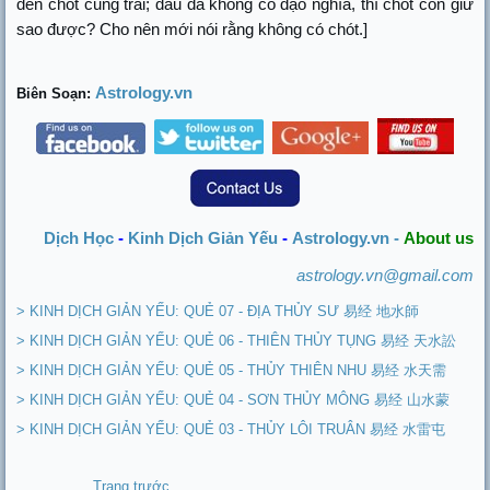
đến chót cũng trái; đầu đã không có đạo nghĩa, thì chót còn giữ
sao được? Cho nên mới nói rằng không có chót.]
Astrology.vn
Biên Soạn:
Dịch Học
-
Kinh Dịch Giản Yếu
-
Astrology.vn -
About us
astrology.vn@gmail.com
> KINH DỊCH GIẢN YẾU: QUẺ 07 - ĐỊA THỦY SƯ 易经 地水師
> KINH DỊCH GIẢN YẾU: QUẺ 06 - THIÊN THỦY TỤNG 易经 天水訟
> KINH DỊCH GIẢN YẾU: QUẺ 05 - THỦY THIÊN NHU 易经 水天需
> KINH DỊCH GIẢN YẾU: QUẺ 04 - SƠN THỦY MÔNG 易经 山水蒙
> KINH DỊCH GIẢN YẾU: QUẺ 03 - THỦY LÔI TRUÂN 易经 水雷屯
Trang trước