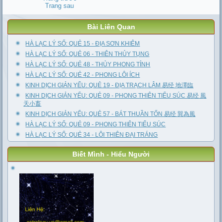
Trang sau
Bài Liên Quan
HÀ LẠC LÝ SỐ: QUẺ 15 - ĐỊA SƠN KHIÊM
HÀ LẠC LÝ SỐ: QUẺ 06 - THIÊN THỦY TỤNG
HÀ LẠC LÝ SỐ: QUẺ 48 - THỦY PHONG TỈNH
HÀ LẠC LÝ SỐ: QUẺ 42 - PHONG LÔI ÍCH
KINH DỊCH GIẢN YẾU: QUẺ 19 - ĐỊA TRẠCH LÂM 易经 地澤臨
KINH DỊCH GIẢN YẾU: QUẺ 09 - PHONG THIÊN TIỂU SÚC 易经 風
天小畜
KINH DỊCH GIẢN YẾU: QUẺ 57 - BÁT THUẦN TỐN 易经 巽為風
HÀ LẠC LÝ SỐ: QUẺ 09 - PHONG THIÊN TIỂU SÚC
HÀ LẠC LÝ SỐ: QUẺ 34 - LÔI THIÊN ĐẠI TRÁNG
Biết Mình - Hiểu Người