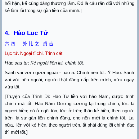
hối hận, kể cũng đáng thương lắm. Đó là câu răn đối với những
kẻ lầm lỗi trong sự gần liền của mình.]
4.
Hào Lục Tứ
六
四
.
外
比
之
.
貞
吉
.
Lục tứ.
Ngoại tỉ chi. Trinh cát.
Hào sau tư: Kẻ ngoài liền lại, chính tốt.
Sánh vai với người ngoài - hào 5. Chính nên tốt. Ý Hào: Sánh
vai với bên ngoài, người thật đáng cấp trên mình, vừa ngay
vừa tốt.
[Truyện của Trình Di: Hào Tư liền với hào Năm, được trinh
chính mà tốt. Hào Năm Dương cương lại trung chính, tức là
người hiền; nó ở ngôi tôn, tức ở trên; thân kẻ hiền, theo người
trên, là sự gần liền chính đáng, cho nên mới là chính tốt. Lại
nữa, liền với kẻ hiền, theo người trên, ắt phải dùng lối chính đạo
thì mới tốt.]