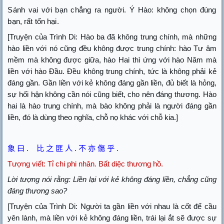
Sánh vai với bạn chẳng ra người. Ý Hào: không chọn đúng
bạn, rất tổn hại.
[Truyện của Trình Di: Hào ba đã không trung chính, mà những
hào liền với nó cũng đều không được trung chính: hào Tư âm
mềm mà không được giữa, hào Hai thì ứng với hào Năm mà
liền với hào Đầu. Đều không trung chính, tức là không phải kẻ
đáng gần. Gần liền với kẻ không đáng gần liền, đủ biết là hỏng,
sự hối hận không cần nói cũng biết, cho nên đáng thương. Hào
hai là hào trung chính, mà bào không phải là người đáng gần
liền, đó là dùng theo nghĩa, chỗ nọ khác với chỗ kia.]
象
曰
.
比
之
匪
人
.
不
亦
傷
乎
.
Tượng viết:
Tỉ chi phi nhân. Bất diệc thương hồ.
Lời tượng nói rằng: Liền lại với kẻ không đáng liền, chẳng cũng
đáng thương sao?
[Truyện của Trình Di: Người ta gần liền với nhau là cốt để cầu
yên lành, mà liền với kẻ không đáng liền, trái lại ắt sẽ được sự