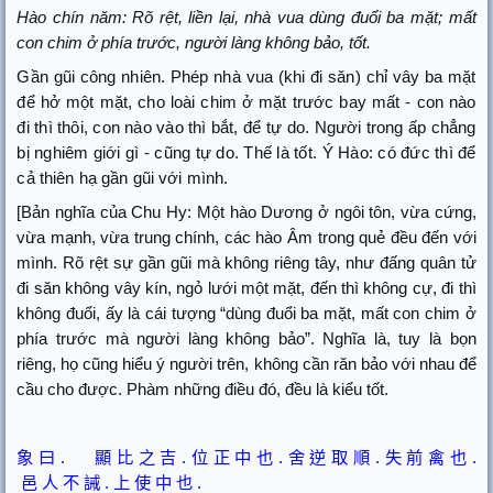
Hào chín năm: Rõ rệt, liền lại, nhà vua dùng đuổi ba mặt; mất
con chim ở phía trước, người làng không bảo, tốt.
Gần gũi công nhiên. Phép nhà vua (khi đi săn) chỉ vây ba mặt
để hở một mặt, cho loài chim ở mặt trước bay mất - con nào
đi thì thôi, con nào vào thì bắt, để tự do. Người trong ấp chẳng
bị nghiêm giới gì - cũng tự do. Thế là tốt. Ý Hào: có đức thì để
cả thiên hạ gần gũi với mình.
[Bản nghĩa của Chu Hy: Một hào Dương ở ngôi tôn, vừa cứng,
vừa mạnh, vừa trung chính, các hào Âm trong quẻ đều đến với
mình. Rõ rệt sự gần gũi mà không riêng tây, như đấng quân tử
đi săn không vây kín, ngỏ lưới một mặt, đến thì không cự, đi thì
không đuổi, ấy là cái tượng “dùng đuổi ba mặt, mất con chim ở
phía trước mà người làng không bảo”. Nghĩa là, tuy là bọn
riêng, họ cũng hiểu ý người trên, không cần răn bảo với nhau để
cầu cho được. Phàm những điều đó, đều là kiểu tốt.
象
曰
.
顯
比
之
吉
.
位
正
中
也
.
舍
逆
取
順
.
失
前
禽
也
.
邑
人
不
誡
.
上
使
中
也
.