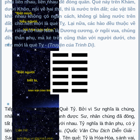
phải liền nhau, liền nhau để đóng quân. Quẻ này trên Khảm,
dưới Khôn, nói về hai thể, thì là nước trên đất; các vật liền
khít nhau không có ngăn cách, không gì bằng nước trên
đất, cho nên mới là quẻ Tỵ. Lại nữa, các hào đều thuộc về
Âm, riêng có hào Năm là Dương cương, ở ngôi vua, chúng
đều thân phụ, mà kẻ trên cũng thân với người dưới, cho
nên mới là quẻ Tỵ -
(Truyện của Trình Di)
.
Tiếp theo sau quẻ Sư là Quẻ Tỷ. Bởi vì Sư nghĩa là chúng,
nhân chúng đông mới thành được Sư, nhân chúng đã đông,
tất phải liên lạc thân phụ với nhau. Tỷ nghĩa là thân phụ, có ý
liên lạc dây dính với nhau.
(Quốc Văn Chu Dịch Diễn Giải -
Sào Nam Phan Bội Châu).
Tên quẻ: Tỷ là Hóa-Hòa, sánh vai,