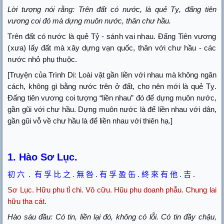
Lời tượng nói rằng: Trên đất có nước, là quẻ Tỵ, đấng tiên
vương coi đó mà dựng muôn nước, thân chư hầu.
Trên đất có nước là quẻ Tỷ - sánh vai nhau. Đấng Tiên vương
(xưa) lấy đất mà xây dựng vạn quốc, thân với chư hầu - các
nước nhỏ phụ thuộc.
[Truyện của Trình Di: Loài vật gần liền với nhau mà không ngăn
cách, không gì bằng nước trên ở đất, cho nên mới là quẻ Tỵ.
Đấng tiên vương coi tượng “liền nhau” đó để dựng muôn nước,
gần gũi với chư hầu. Dựng muôn nước là để liền nhau với dân,
gần gũi vỗ về chư hầu là để liền nhau với thiên hạ.]
1. Hào Sơ Lục.
初
六
.
有
孚
比
之
.
無
咎
.
有
孚
盈
缶
.
終
來
有
他
.
吉
.
Sơ Lục.
Hữu phu tỉ chi. Vô cữu. Hũu phu doanh phẫu. Chung lai
hữu tha cát.
Hào sáu đầu: Có tin, liền lại đó, không có lỗi. Có tin đầy chậu,