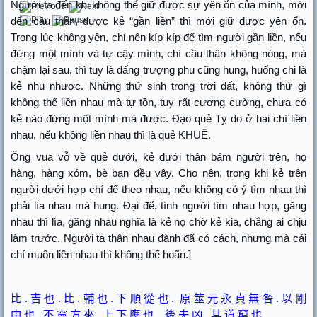
Người ta đến khi không thể giữ được sự yên ổn của mình, mới
đến cầu thân, được kẻ “gần liền” thì mới giữ được yên ổn.
Trong lúc không yên, chỉ nên kíp kíp để tìm người gần liền, nếu
đứng một mình và tự cậy mình, chí cầu thân không nóng, mà
chậm lại sau, thì tuy là đấng trượng phu cũng hung, huống chi là
kẻ nhu nhược. Những thứ sinh trong trời đất, không thứ gì
không thể liền nhau mà tự tồn, tuy rất cương cường, chưa có
kẻ nào đứng một mình mà được. Đạo quẻ Tỵ do ở hai chí liền
nhau, nếu không liền nhau thì là quẻ KHUÊ.
Ông vua vỗ về quẻ dưới, kẻ dưới thân bám người trên, họ
hàng, hàng xóm, bè bạn đều vậy. Cho nên, trong khi kẻ trên
người dưới hợp chí để theo nhau, nếu không có ý tìm nhau thì
phải lìa nhau mà hung. Đại để, tình người tìm nhau hợp, găng
nhau thì lìa, găng nhau nghĩa là kẻ nọ chờ kẻ kia, chẳng ai chịu
làm trước. Người ta thân nhau đành đã có cách, nhưng mà cái
chí muốn liền nhau thì không thể hoãn.]
比
.
吉
也
.
比
.
輔
也
.
下
順
從
也
.
原
筮
元
永
貞
無
咎
.
以
剛
中
也
.
不
寧
方
來
.
上
下
應
也
.
後
夫
凶
.
其
道
窮
也
.