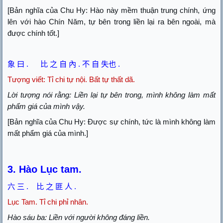
[Bản nghĩa của Chu Hy: Hào này mềm thuận trung chính, ứng
lên với hào Chín Năm, tự bên trong liền lại ra bên ngoài, mà
được chính tốt.]
象
曰
.
比
之
自
內
.
不
自
失也
.
Tượng viết:
Tỉ chi tự nội. Bất tự thất dã.
Lời tượng nói rằng: Liền lại tự bên trong, mình không làm mất
phẩm giá của mình vậy.
[Bản nghĩa của Chu Hy: Được sự chính, tức là mình không làm
mất phẩm giá của mình.]
3. Hào Lục tam.
六
三
.
比
之
匪
人
.
Lục Tam.
Tỉ chi phỉ nhân.
Hào sáu ba: Liền với người không đáng liền.