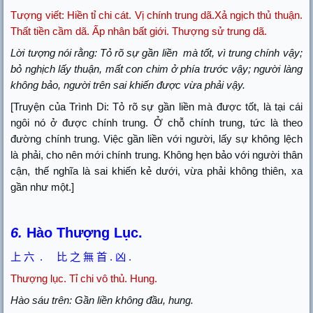
Tượng viết:
Hiền tỉ chi cát. Vị chính trung dã.Xả ngịch thủ thuận.
Thất tiền cầm dã. Ấp nhân bất giới. Thượng sử trung dã.
Lời tượng nói rằng: Tỏ rõ sự gần liền
mà tốt, vì trung chính vậy;
bỏ nghịch lấy thuận, mất con chim ở phía trước vậy; người làng
không bảo, người trên sai khiến được vừa phải vậy.
[Truyện của Trình Di: Tỏ rõ sự gần liền mà được tốt, là tại cái
ngôi nó ở được chính trung. Ở chỗ chính trung, tức là theo
đường chính trung. Việc gần liền với người, lấy sự không lệch
là phải, cho nên mới chính trung. Không hẹn bảo với người thân
cận, thế nghĩa là sai khiến kẻ dưới, vừa phải không thiên, xa
gần như một.]
6.
Hào Thượng Lục.
上
六
.
比
之
無
首
.
凶
.
Thượng lục.
Tỉ chi vô thủ. Hung.
Hào sáu trên: Gần liền không đầu, hung.