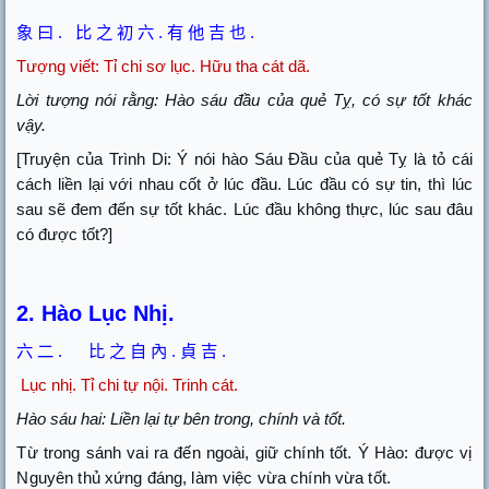
象
曰
.
比
之
初
六
.
有
他
吉
也
.
Tượng viết: Tỉ chi sơ lục. Hữu tha cát dã.
Lời tượng nói rằng: Hào sáu đầu của quẻ Tỵ, có sự tốt khác
vậy.
[Truyện của Trình Di: Ý nói hào Sáu Đầu của quẻ Tỵ là tỏ cái
cách liền lại với nhau cốt ở lúc đầu. Lúc đầu có sự tin, thì lúc
sau sẽ đem đến sự tốt khác. Lúc đầu không thực, lúc sau đâu
có được tốt?]
2. Hào Lục Nhị.
六
二
.
比
之
自
內
.
貞
吉
.
Lục nhị.
Tỉ chi tự nội. Trinh cát.
Hào sáu hai: Liền lại tự bên trong, chính và tốt.
Từ trong sánh vai ra đến ngoài, giữ chính tốt. Ý Hào: được vị
Nguyên thủ xứng đáng, làm việc vừa chính vừa tốt.