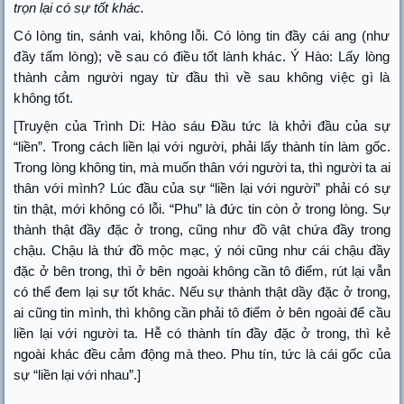
trọn lại có sự tốt khác.
Có lòng tin, sánh vai, không lỗi. Có lòng tin đầy cái ang (như
đầy tấm lòng); về sau có điều tốt lành khác. Ý Hào: Lấy lòng
thành cảm người ngay từ đầu thì về sau không việc gì là
không tốt.
[Truyện của Trình Di: Hào sáu Đầu tức là khởi đầu của sự
“liền”. Trong cách liền lại với người, phải lấy thành tín làm gốc.
Trong lòng không tin, mà muốn thân với người ta, thì người ta ai
thân với mình? Lúc đầu của sự “liền lại với người” phải có sự
tin thật, mới không có lỗi. “Phu” là đức tin còn ở trong lòng. Sự
thành thật đầy đặc ở trong, cũng như đồ vật chứa đầy trong
chậu. Chậu là thứ đồ mộc mạc, ý nói cũng như cái chậu đầy
đặc ở bên trong, thì ở bên ngoài không cần tô điểm, rút lại vẫn
có thể đem lại sự tốt khác. Nếu sự thành thật dầy đặc ở trong,
ai cũng tin mình, thì không cần phải tô điểm ở bên ngoài để cầu
liền lại với người ta. Hễ có thành tín đầy đặc ở trong, thì kẻ
ngoài khác đều cảm động mà theo. Phu tín, tức là cái gốc của
sự “liền lại với nhau”.]