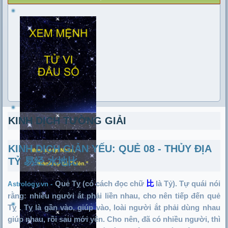
KINH DỊCH TƯỜNG GIẢI
KINH DỊCH GIẢN YẾU: QUẺ 08 - THỦY ĐỊA
TỶ 易经 水地比
Quẻ Tỵ (có cách đọc chữ
比
là Tỷ). Tự quái nói
Astrology.vn -
rằng: nhiều người ắt phải liền nhau, cho nên tiếp đến quẻ
Tỵ
. Tỵ là gần vào, giúp vào, loài người ắt phải dùng nhau
giúp nhau, rồi sau mới yên. Cho nên, đã có nhiều người, thì