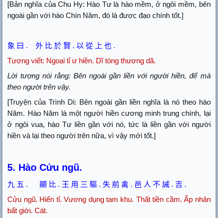
[Bản nghĩa của Chu Hy: Hào Tư là hào mềm, ở ngôi mềm, bên
ngoài gần với hào Chín Năm, đó là được đạo chính tốt.]
象
曰
.
外
比
於
賢
.
以
從
上
也
.
Tượng viết:
Ngoại tỉ ư hiền. Dĩ tòng thượng dã.
Lời tượng nói rằng: Bên ngoài gần liền với người hiền, để mà
theo người trên vậy.
[Truyện của Trình Di: Bên ngoài gần liền nghĩa là nó theo hào
Năm. Hào Năm là một người hiền cương minh trung chính, lại
ở ngôi vua, hào Tư liền gần với nó, tức là liền gần với người
hiền và lại theo người trên nữa, vì vậy mới tốt.]
5. Hào Cửu ngũ.
九
五
.
顯
比
.
王
用
三
驅
.
失
前
禽
.
邑
人
不
誡
.
吉
.
Cửu ngũ.
Hiển tỉ. Vương dụng tam khu. Thất tiền cầm. Ấp nhân
bất giới. Cát.