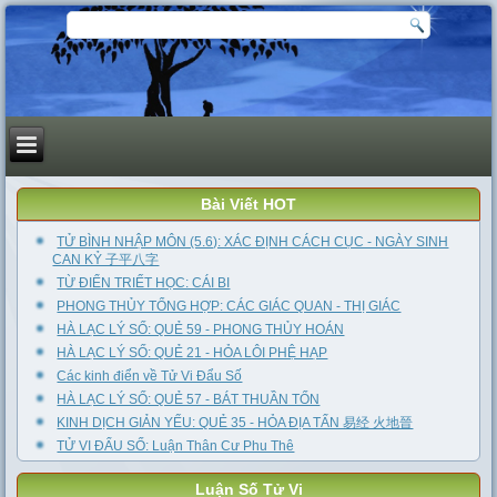
Bài Viết HOT
TỬ BÌNH NHẬP MÔN (5.6): XÁC ĐỊNH CÁCH CỤC - NGÀY SINH
CAN KỶ 子平八字
TỪ ĐIỂN TRIẾT HỌC: CÁI BI
PHONG THỦY TỔNG HỢP: CÁC GIÁC QUAN - THỊ GIÁC
HÀ LẠC LÝ SỐ: QUẺ 59 - PHONG THỦY HOÁN
HÀ LẠC LÝ SỐ: QUẺ 21 - HỎA LÔI PHỆ HẠP
Các kinh điển về Tử Vi Đẩu Số
HÀ LẠC LÝ SỐ: QUẺ 57 - BÁT THUẦN TỐN
KINH DỊCH GIẢN YẾU: QUẺ 35 - HỎA ĐỊA TẤN 易经 火地晉
TỬ VI ĐẨU SỐ: Luận Thân Cư Phu Thê
Luận Số Tử Vi