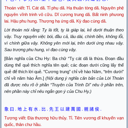
Thoán viết: Tỉ. Cát dã. Tỉ phụ dã. Hạ thuận tòng dã. Nguyên phệ
nguyên vĩnh trinh vô cữu. Dĩ cương trung dã. Bất ninh phưong
lai. Hậu phu hung. Thượng hạ ứng dã. Kỳ đạo cùng dã.
Lời thoán nói rằng: Tỵ là tốt, tỵ là giáp lại, kẻ dưới thuận theo
vậy. Truy nguyên việc bói, đầu cả, lâu dài, chính bền, không lỗi,
vì chính giữa vậy. Không yên mới lại, trên dưới ứng nhau vậy.
Sau trượng phu hung, vì đạo cùng vậy.
[Bản nghĩa của Chu Hy: Ba chữ “Tỵ cát dã là thừa. Đoạn đầu
dùng thể quẻ thích nghĩa tên quẻ; các đoạn dưới cũng lấy thể
quẻ để thích lời quẻ. “Cương trung” chỉ về hào Năm, “trên dưới”
chỉ về năm hào Âm.]
(Nội dung ý nghĩa căn bản của Lời Thoán
đã được nêu rõ ở phần “Truyện của Trình Di” nêu ở phần trên,
nên phần này chỉ nêu ngắn gọn ý của Chu Hy.)
象
曰
.
地
上
有
水
.
比
.
先
王
以
建
萬
國
.
親
諸
侯
.
Tượng viết:
Địa thương hữu thủy. Tỉ. Tiên vương dĩ khuyến vạn
quốc, thân chư hầu.