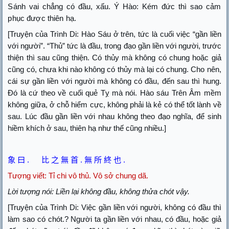
Sánh vai chẳng có đầu, xấu. Ý Hào: Kém đức thì sao cảm
phục được thiên hạ.
[Truyện của Trình Di: Hào Sáu ở trên, tức là cuối việc “gần liền
với người”. “Thủ” tức là đầu, trong đạo gần liền với người, trước
thiện thì sau cũng thiện. Có thủy mà không có chung hoặc giả
cũng có, chưa khi nào không có thủy mà lại có chung. Cho nên,
cái sự gần liền với người mà không có đầu, đến sau thì hung.
Đó là cứ theo về cuối quẻ Tỵ mà nói. Hào sáu Trên Âm mềm
không giữa, ở chỗ hiểm cực, không phải là kẻ có thể tốt lành về
sau. Lúc đầu gần liền với nhau không theo đạo nghĩa, để sinh
hiềm khích ở sau, thiên hạ như thế cũng nhiều.]
象
曰
.
比
之
無
首
.
無
所
終
也
.
Tượng viết:
Tỉ chi vô thủ. Vô sở chung dã.
Lời tượng nói: Liền lại không đầu, không thửa chót vậy.
[Truyện của Trình Di: Việc gần liền với người, không có đầu thì
làm sao có chót.? Người ta gần liền với nhau, có đầu, hoặc giả