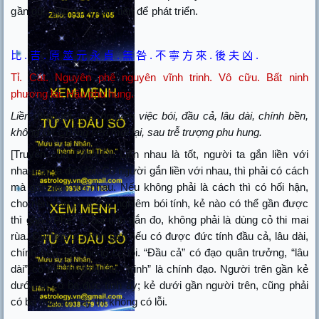
gần gũi, gặp dịp thuận tiện để phát triển.
比
.
吉
.
原
筮
元
永
貞
.
無
咎
.
不
寧
方
來
.
後
夫
凶
.
Tỉ. Cát. Nguyên phệ nguyên vĩnh trinh. Vô cữu
.
Bất ninh
phương lai. Hậu phu hung
.
Liền nhau tốt, truy nguyên việc bói, đầu cả, lâu dài, chính bền,
không lỗi! Chẳng yên mới lại, sau trễ trượng phu hung.
[Truyện của Trình Di: Liền nhau là tốt, người ta gắn liền với
nhau, ấy là đạo tốt. Có người gắn liền với nhau, thì phải có cách
mà gắn liền với nhau. Nếu không phải là cách thì có hối hận,
cho nên cần phải suy nghiêm bói tính, kẻ nào có thể gần được
thì gần. “Phệ” là bói tính đắn đo, không phải là dùng cỏ thi mai
rùa. Cái người mình gần nếu có được đức tính đầu cả, lâu dài,
chính bền, thì không có lỗi. “Đầu cả” có đạo quân trưởng, “lâu
dài” có thể thường lâu, “trinh” là chính đạo. Người trên gần kẻ
dưới, ắt có ba đức tính ấy; kẻ dưới gần người trên, cũng phải
có ba đức tính ấy thì không có lỗi.