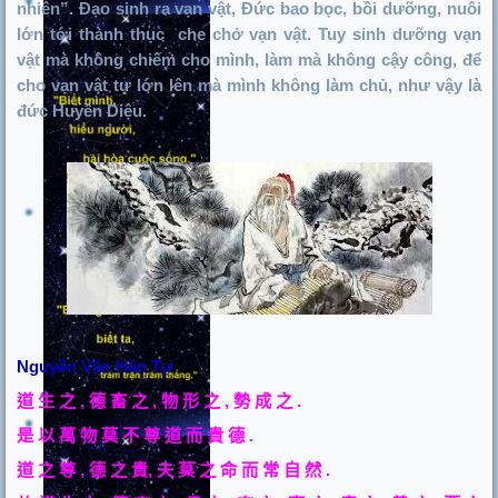
nhiên”.
Đạo sinh ra vạn vật, Đức bao bọc, bồi dưỡng, nuôi
lớn tới thành thục
che chở vạn vật. Tuy sinh dưỡng vạn
vật mà không chiếm cho mình, làm mà không cậy công,
đ
ể
cho vạn vật tự lớn lên mà mình không làm chủ, như vậy là
đ
ức Huyền Diệu.
Nguyên Văn Hán Tự
道
生
之
,
德
畜
之
,
物
形
之
,
勢
成
之
.
是
以
萬
物
莫
不
尊
道
而
貴
德
.
道
之
尊
,
德
之
貴
,
夫
莫
之
命
而
常
自
然
.