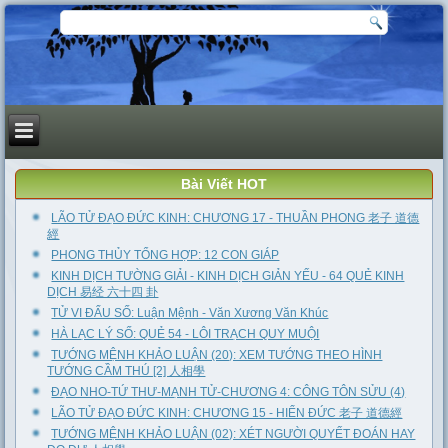
Bài Viết HOT
LÃO TỬ ĐẠO ĐỨC KINH: CHƯƠNG 17 - THUẦN PHONG 老子 道德
經
PHONG THỦY TỔNG HỢP: 12 CON GIÁP
KINH DỊCH TƯỜNG GIẢI - KINH DỊCH GIẢN YẾU - 64 QUẺ KINH
DỊCH 易经 六十四 卦
TỬ VI ĐẨU SỐ: Luận Mệnh - Văn Xương Văn Khúc
HÀ LẠC LÝ SỐ: QUẺ 54 - LÔI TRẠCH QUY MUỘI
TƯỚNG MỆNH KHẢO LUẬN (20): XEM TƯỚNG THEO HÌNH
TƯỚNG CẦM THÚ [2] 人相學
ĐẠO NHO-TỨ THƯ-MẠNH TỬ-CHƯƠNG 4: CÔNG TÔN SỬU (4)
LÃO TỬ ĐẠO ĐỨC KINH: CHƯƠNG 15 - HIỂN ĐỨC 老子 道德經
TƯỚNG MỆNH KHẢO LUẬN (02): XÉT NGƯỜI QUYẾT ĐOÁN HAY