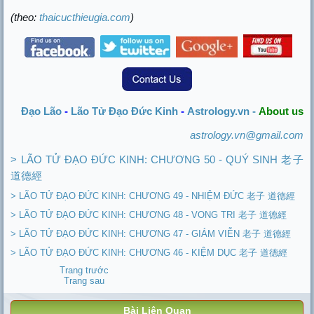
(theo:
thaicucthieugia.com
)
Đạo Lão
-
Lão Tử Đạo Đức Kinh
-
Astrology.vn -
About us
astrology.vn@gmail.com
> LÃO TỬ ĐẠO ĐỨC KINH: CHƯƠNG 50 - QUÝ SINH 老子
道德經
> LÃO TỬ ĐẠO ĐỨC KINH: CHƯƠNG 49 - NHIỆM ĐỨC 老子 道德經
> LÃO TỬ ĐẠO ĐỨC KINH: CHƯƠNG 48 - VONG TRI 老子 道德經
> LÃO TỬ ĐẠO ĐỨC KINH: CHƯƠNG 47 - GIÁM VIỄN 老子 道德經
> LÃO TỬ ĐẠO ĐỨC KINH: CHƯƠNG 46 - KIỆM DỤC 老子 道德經
Trang trước
Trang sau
Bài Liên Quan