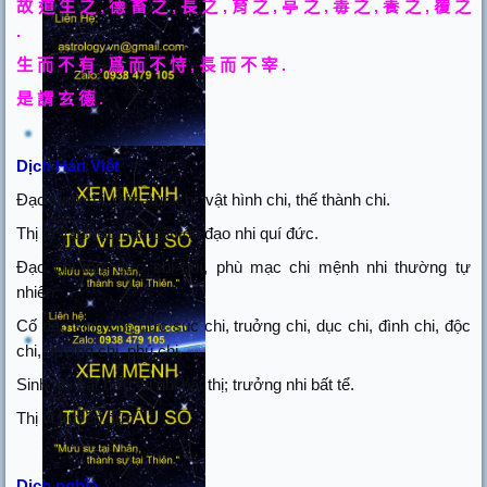
故
道
生
之
,
德
畜
之
,
長
之
,
育
之
,
亭
之
,
毒
之
,
養
之
,
覆
之
.
生
而
不
有
,
爲
而
不
恃
,
長
而
不
宰
.
是
謂
玄
德
.
Dịch Hán Việt
Đ
ạo sinh chi,
đ
ức súc chi, vật hình chi, thế thành chi.
Thị dĩ vạn vật mạc bất tôn
đ
ạo nhi quí
đ
ức.
Đ
ạo chi tôn,
đ
ức chi quí, phù mạc chi mệnh nhi thường tự
nhiên.
Cố
đ
ạo sinh chi,
đ
ức súc chi, truởng chi, dục chi,
đ
ình chi,
đ
ộc
chi, dưỡng chi, phú chi.
Sinh nhi bất hữu, vi nhi bất thị; trưởng nhi bất tể.
Thị vị huyền
đ
ức.
Dịch nghĩa