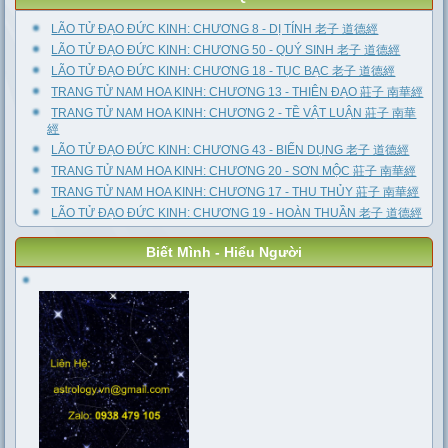
LÃO TỬ ĐẠO ĐỨC KINH: CHƯƠNG 8 - DỊ TÍNH 老子 道德經
LÃO TỬ ĐẠO ĐỨC KINH: CHƯƠNG 50 - QUÝ SINH 老子 道德經
LÃO TỬ ĐẠO ĐỨC KINH: CHƯƠNG 18 - TỤC BẠC 老子 道德經
TRANG TỬ NAM HOA KINH: CHƯƠNG 13 - THIÊN ĐẠO 莊子 南華經
TRANG TỬ NAM HOA KINH: CHƯƠNG 2 - TỀ VẬT LUẬN 莊子 南華
經
LÃO TỬ ĐẠO ĐỨC KINH: CHƯƠNG 43 - BIẾN DỤNG 老子 道德經
TRANG TỬ NAM HOA KINH: CHƯƠNG 20 - SƠN MỘC 莊子 南華經
TRANG TỬ NAM HOA KINH: CHƯƠNG 17 - THU THỦY 莊子 南華經
LÃO TỬ ĐẠO ĐỨC KINH: CHƯƠNG 19 - HOÀN THUẦN 老子 道德經
Biết Mình - Hiểu Người