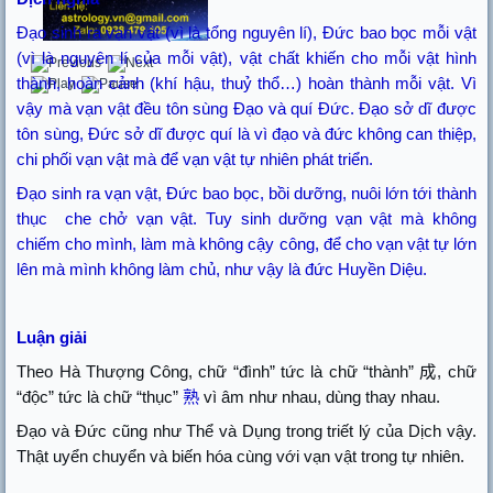
Đạo sinh ra vạn vật (vì là tổng nguyên lí), Đức bao bọc mỗi vật
(vì là nguyên lí của mỗi vật), vật chất khiến cho mỗi vật hình
thành, hoàn cảnh (khí hậu, thuỷ thổ…) hoàn thành mỗi vật. Vì
vậy mà vạn vật đều tôn sùng Đạo và quí Đức. Đạo sở dĩ được
tôn sùng, Đức sở dĩ được quí là vì đạo và đức không can thiệp,
chi phối vạn vật mà để vạn vật tự nhiên phát triển.
Đạo sinh ra vạn vật, Đức bao bọc, bồi dưỡng, nuôi lớn tới thành
thục
che chở vạn vật. Tuy sinh dưỡng vạn vật mà không
chiếm cho mình, làm mà không cậy công,
đ
ể cho vạn vật tự lớn
lên mà mình không làm chủ, như vậy là
đ
ức Huyền Diệu.
Luận giải
Theo Hà Thượng Công, chữ “đình” tức là chữ “thành”
成
, chữ
“độc” tức là chữ “thục”
熟
vì âm như nhau, dùng thay nhau.
Đạo và Đức cũng như Thể và Dụng trong triết lý của Dịch vậy.
Thật uyển chuyển và biến hóa cùng với vạn vật trong tự nhiên.