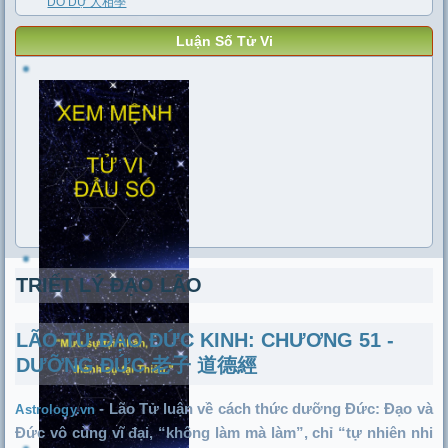
DO DỰ 人相學
Luận Số Tử Vi
TRIẾT LÝ ĐẠO LÃO
LÃO TỬ ĐẠO ĐỨC KINH: CHƯƠNG 51 -
DƯỠNG ĐỨC 老子 道德經
-
Lão Tử luận về cách thức dưỡng Đức: Đạo và
Astrology.vn
Đức vô cùng vĩ đại, “không làm mà làm”, chỉ “tự nhiên nhi