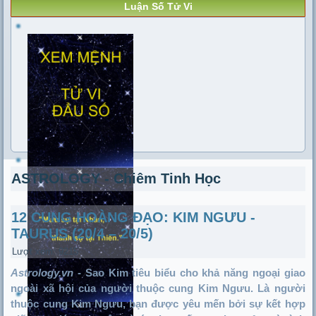
Luận Số Tử Vi
ASTROLOGY - Chiêm Tinh Học
12 CUNG HOÀNG ĐẠO: KIM NGƯU -
TAURUS (20/4 – 20/5)
Lượt xem: 9215
Astrology.vn
-
Sao Kim tiêu biểu cho khả năng ngoại giao
ngoài xã hội của người thuộc cung Kim Ngưu. Là người
thuộc cung Kim Ngưu, bạn được yêu mến bởi sự kết hợp