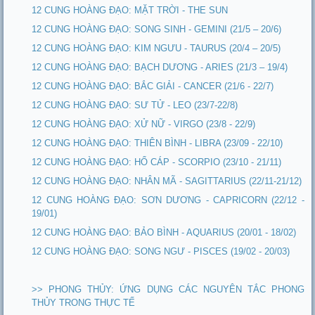
12 CUNG HOÀNG ĐẠO: MẶT TRỜI - THE SUN
12 CUNG HOÀNG ĐẠO: SONG SINH - GEMINI (21/5 – 20/6)
12 CUNG HOÀNG ĐẠO: KIM NGƯU - TAURUS (20/4 – 20/5)
12 CUNG HOÀNG ĐẠO: BẠCH DƯƠNG - ARIES (21/3 – 19/4)
12 CUNG HOÀNG ĐẠO: BẮC GIẢI - CANCER (21/6 - 22/7)
12 CUNG HOÀNG ĐẠO: SƯ TỬ - LEO (23/7-22/8)
12 CUNG HOÀNG ĐẠO: XỬ NỮ - VIRGO (23/8 - 22/9)
12 CUNG HOÀNG ĐẠO: THIÊN BÌNH - LIBRA (23/09 - 22/10)
12 CUNG HOÀNG ĐẠO: HỔ CÁP - SCORPIO (23/10 - 21/11)
12 CUNG HOÀNG ĐẠO: NHÂN MÃ - SAGITTARIUS (22/11-21/12)
12 CUNG HOÀNG ĐẠO: SƠN DƯƠNG - CAPRICORN (22/12 -
19/01)
12 CUNG HOÀNG ĐẠO: BẢO BÌNH - AQUARIUS (20/01 - 18/02)
12 CUNG HOÀNG ĐẠO: SONG NGƯ - PISCES (19/02 - 20/03)
>> PHONG THỦY: ỨNG DỤNG CÁC NGUYÊN TẮC PHONG
THỦY TRONG THỰC TẾ