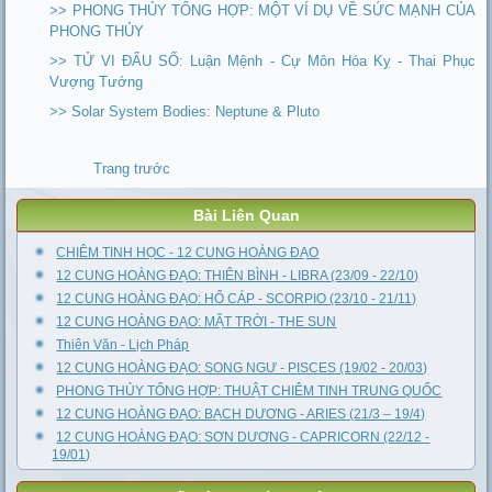
>> PHONG THỦY TỔNG HỢP: MỘT VÍ DỤ VỀ SỨC MẠNH CỦA
PHONG THỦY
>> TỬ VI ĐẨU SỐ: Luận Mệnh - Cự Môn Hóa Kỵ - Thai Phục
Vượng Tướng
>> Solar System Bodies: Neptune & Pluto
Trang trước
Bài Liên Quan
CHIÊM TINH HỌC - 12 CUNG HOÀNG ĐẠO
12 CUNG HOÀNG ĐẠO: THIÊN BÌNH - LIBRA (23/09 - 22/10)
12 CUNG HOÀNG ĐẠO: HỔ CÁP - SCORPIO (23/10 - 21/11)
12 CUNG HOÀNG ĐẠO: MẶT TRỜI - THE SUN
Thiên Văn - Lịch Pháp
12 CUNG HOÀNG ĐẠO: SONG NGƯ - PISCES (19/02 - 20/03)
PHONG THỦY TỔNG HỢP: THUẬT CHIÊM TINH TRUNG QUỐC
12 CUNG HOÀNG ĐẠO: BẠCH DƯƠNG - ARIES (21/3 – 19/4)
12 CUNG HOÀNG ĐẠO: SƠN DƯƠNG - CAPRICORN (22/12 -
19/01)