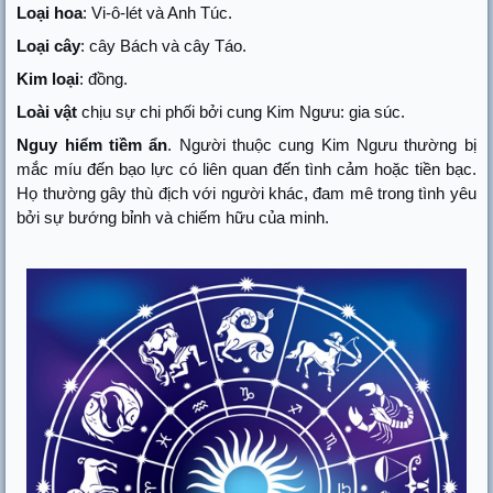
Loại hoa
: Vi-ô-lét và Anh Túc.
Loại cây
: cây Bách và cây Táo.
Kim loại
: đồng.
Loài vật
chịu sự chi phối bởi cung Kim Ngưu: gia súc.
Nguy hiểm tiềm ẩn
. Người thuộc cung Kim Ngưu thường bị
mắc míu đến bạo lực có liên quan đến tình cảm hoặc tiền bạc.
Họ thường gây thù địch với người khác, đam mê trong tình yêu
bởi sự bướng bỉnh và chiếm hữu của minh.