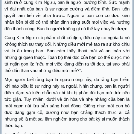
sinh ra ở cung Kim Ngưu, bạn là người bướng bỉnh. Sức mạnh
vĩ đại nhất của bạn là sự ngoan cường và điềm tĩnh. Bạn luôn
quyết tâm tiến về phía trước. Ngoài ra bạn còn có đức kiên
nhẫn bền bỉ để có thể nhận định sáng suốt mọi việc và hướng
đến thành công. Bạn là người không gì có thể lay chuyển được.
Cung Kim Ngưu có phẩm chất cố định, điều này có nghĩa là nó
không thích sự thay đổi. Những điều mới mẻ tạo ra sự khó chịu
và lo âu trong bạn. Bạn cảm thấy thoải mái và an toàn với
những gì quen thuộc. Toàn bộ thái độc của bạn có thể được mô
tả ngắn gọn là: “nếu mọi việc đang diễn ra tốt đẹp, tại sao phải
thử dấn thân vào những điều mới mẻ?”.
Mọi người biết rằng bạn là người nóng nảy, dù rằng bạn hiếm
khi nào biểu lộ sự nóng nảy ra ngoài. Nhìn chung, bạn là người
điềm đạm và kiên nhẫn và chỉ khi bị phản đối bạn mới trở nên
tức giận. Tuy nhiên, dưới vẻ ôn hòa và nhẹ nhàng của bạn là
một ngọn núi lửa sẵn sàng hoạt động. Giống như một con bò
đực đang gặm cỏ, dường như bạn chẳng thách thức ai cả
nhưng sẽ là một sai lầm nghiêm trọng cho bất kỳ ai muốn thách
thức bạn.