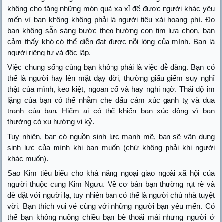
không cho tặng những món quà xa xỉ để được người khác yêu
mến vì bạn không không phải là người tiêu xài hoang phí. Đo
bạn không sẵn sàng bước theo hướng con tim lựa chọn, bạn
cảm thấy khó có thể diễn đạt được nỗi lòng của mình. Bạn là
người riêng tư và độc lập.
Việc chung sống cùng bạn không phải là việc dễ dàng. Bạn có
thể là người hay lên mặt dạy đời, thường giấu giếm suy nghĩ
thật của mình, keo kiệt, ngoan cố và hay nghi ngờ. Thái độ im
lặng của bạn có thể nhằm che dấu cảm xúc ganh tỵ và đua
tranh của bạn. Hiếm ai có thể khiến bạn xúc động vì bạn
thường có xu hướng vị kỷ.
Tuy nhiên, bạn có nguồn sinh lực mạnh mẽ, bạn sẽ vận dụng
sinh lực của mình khi bạn muốn (chứ không phải khi người
khác muốn).
Sao Kim tiêu biểu cho khả năng ngoại giao ngoài xã hội của
người thuộc cung Kim Ngưu. Về cơ bản bạn thường rụt rè và
dè dặt với người lạ, tuy nhiên bạn có thể là người chủ nhà tuyệt
vời. Bạn thích vui vẻ cùng với những người bạn yêu mến. Có
thể bạn không nuông chiều bạn bè thoải mái nhưng người ở