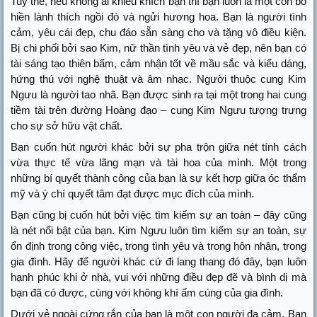
Tuy thế, nếu không ai khiêu khích bạn thì bạn luôn là một con bò
hiền lành thích ngồi đó và ngửi hương hoa. Bạn là người tình
cảm, yêu cái đẹp, chu đáo sẵn sàng cho và tặng vô điều kiện.
Bị chi phối bởi sao Kim, nữ thần tình yêu và vẻ đẹp, nên bạn có
tài sáng tạo thiên bẩm, cảm nhận tốt về mầu sắc và kiểu dáng,
hứng thú với nghệ thuật và âm nhạc. Người thuộc cung Kim
Ngưu là người tao nhã. Bạn được sinh ra tại một trong hai cung
tiềm tài trên đường Hoàng đạo – cung Kim Ngưu tượng trưng
cho sự sở hữu vật chất.
Bạn cuốn hút người khác bởi sự pha trộn giữa nét tính cách
vừa thực tế vừa lãng mạn và tài hoa của mình. Một trong
những bí quyết thành công của bạn là sự kết hợp giữa óc thẩm
mỹ và ý chí quyết tâm đạt được mục đích của mình.
Bạn cũng bị cuốn hút bởi việc tìm kiếm sự an toàn – đây cũng
là nét nổi bật của bạn. Kim Ngưu luôn tìm kiếm sự an toàn, sự
ổn định trong công việc, trong tình yêu và trong hôn nhân, trong
gia đình. Hãy để người khác cứ đi lang thang đó đây, bạn luôn
hạnh phúc khi ở nhà, vui với những điều đẹp đẽ và bình dị mà
bạn đã có được, cùng với không khí ấm cúng của gia đình.
Dưới vẻ ngoài cứng rắn của bạn là một con người đa cảm. Bạn