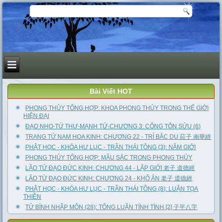
Bài Viết HOT
PHONG THỦY TỔNG HỢP: KHOA PHONG THỦY TRONG THẾ GIỚI
HIỆN ĐẠI
ĐẠO NHO-TỨ THƯ-MẠNH TỬ-CHƯƠNG 3: CÔNG TÔN SỬU (6)
TRANG TỬ NAM HOA KINH: CHƯƠNG 22 - TRÍ BẮC DU 莊子 南華經
PHẬT HỌC - KHÓA HƯ LỤC - TRẦN THÁI TÔNG (3): NĂM GIỚI
PHONG THỦY TỔNG HỢP: MẦU SẮC TRONG PHONG THỦY
LÃO TỬ ĐẠO ĐỨC KINH: CHƯƠNG 44 - LẬP GIỚI 老子 道德經
LÃO TỬ ĐẠO ĐỨC KINH: CHƯƠNG 24 - KHỔ ÂN 老子 道德經
PHẬT HỌC - KHÓA HƯ LỤC - TRẦN THÁI TÔNG (8): LUẬN TỌA
THIỀN
TỬ BÌNH NHẬP MÔN (28): TỔNG LUẬN TÍNH TÌNH [2] 子平八字