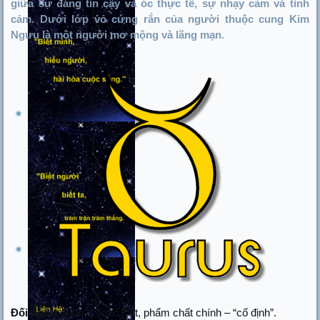
giữa sự đáng tin cậy và óc thực tế, sự nhạy cảm và tình
cảm. Dưới lớp vỏ cứng rắn của người thuộc cung Kim
Ngưu là một người mơ mộng và lãng mạn.
Đối ngẫu
: Nam, yếu tố Đất, phẩm chất chính – “cố định”.