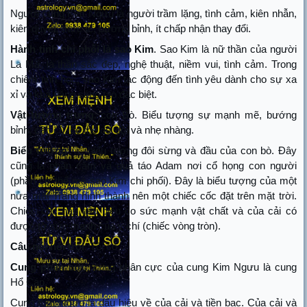
Người cung Kim Ngưu là người trầm lặng, tình cảm, kiên nhẫn,
kiên quyết, thực tế, bướng bỉnh, ít chấp nhận thay đổi.
Hành tinh chi phối là sao Kim
. Sao Kim là nữ thần của người
La Mã, là thần sắc đẹp, nghệ thuật, niềm vui, tình cảm. Trong
chiêm tinh học, sao Kim tác động đến tình yêu dành cho sự xa
xỉ và khả năng sáng tạo đặc biệt.
Vật tượng trưng
: con Bò. Biểu tượng sự mạnh mẽ, bướng
bỉnh, cần cù, có thể dữ dội và nhẹ nhàng.
Biểu tượng
: … biểu tượng đôi sừng và đầu của con bò. Đây
cũng là phần cằm và quả táo Adam nơi cổ họng con người
(phần cơ thể mà sao Kim chi phối). Đây là biểu tượng của một
nửa mặt Trăng hình thành nên một chiếc cốc đặt trên mặt trời.
Chiếc cốc này tiêu biểu co sức mạnh vật chất và của cải có
được từ sức mạnh của ý chí (chiếc vòng tròn).
Câu nói nổi trội
: Tôi có…
Cung phân cực
: cung phân cực của cung Kim Ngưu là cung
Hổ Cáp.
Cung Kim Ngưu là dấu hiệu về của cải và tiền bạc. Của cải và