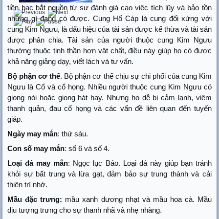
tiền bạc bắt nguồn từ sự đánh giá cao việc tích lũy và bảo tồn
những gì đang có được. Cung Hổ Cáp là cung đối xứng với
cung Kim Ngưu, là dấu hiệu của tài sản được kế thừa và tài sản
được phân chia. Tài sản của người thuộc cung Kim Ngưu
thường thuộc tinh thần hơn vật chất, điều này giúp họ có được
khả năng giảng dạy, viết lách và tư vấn.
Bộ phận cơ thể
. Bộ phận cơ thể chịu sự chi phối của cung Kim
Ngưu là Cổ và cổ họng. Nhiều người thuộc cung Kim Ngưu có
giọng nói hoặc giọng hát hay. Nhưng họ dễ bị cảm lạnh, viêm
thanh quản, đau cổ họng và các vấn đề liên quan đến tuyến
giáp.
Ngày may mắn
: thứ sáu.
Con số may mắn
: số 6 và số 4.
Loại đá may mắn
: Ngọc lục Bảo. Loại đá này giúp bạn tránh
khỏi sự bất trung và lừa gạt, đảm bảo sự trung thành và cải
thiện trí nhớ.
Mầu đặc trưng:
mầu xanh dương nhạt và mầu hoa cà. Mầu
dịu tượng trưng cho sự thanh nhã và nhẹ nhàng.