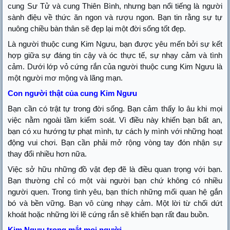
cung Sư Tử và cung Thiên Bình, nhưng bạn nổi tiếng là người
sành điệu về thức ăn ngon và rượu ngon. Bạn tin rằng sự tự
nuông chiều bàn thân sẽ đẹp lại một đời sống tốt đẹp.
Là người thuộc cung Kim Ngưu, bạn được yêu mến bởi sự kết
hợp giữa sự đáng tin cậy và óc thực tế, sự nhạy cảm và tình
cảm. Dưới lớp vỏ cứng rắn của người thuộc cung Kim Ngưu là
một người mơ mộng và lãng mạn.
Con người thật của cung Kim Ngưu
Bạn cần có trật tự trong đời sống. Bạn cảm thấy lo âu khi mọi
việc nằm ngoài tầm kiểm soát. Vì điều này khiến bạn bất an,
bạn có xu hướng tự phạt mình, tự cách ly mình với những hoạt
động vui chơi. Bạn cần phải mở rộng vòng tay đón nhận sự
thay đổi nhiều hơn nữa.
Việc sở hữu những đồ vật đẹp đẽ là điều quan trọng với bạn.
Bạn thường chỉ có một vài người bạn chứ không có nhiều
người quen. Trong tình yêu, bạn thích những mối quan hệ gắn
bó và bền vững. Bạn vô cùng nhạy cảm. Một lời từ chối dứt
khoát hoặc những lời lẽ cứng rắn sẽ khiến bạn rất đau buồn.
Kim Ngưu trong mắt mọi người