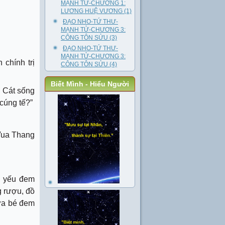
MẠNH TỬ-CHƯƠNG 1:
LƯƠNG HUỆ VƯƠNG (1)
ĐẠO NHO-TỨ THƯ-
MẠNH TỬ-CHƯƠNG 3:
CÔNG TÔN SỬU (3)
ĐẠO NHO-TỨ THƯ-
MẠNH TỬ-CHƯƠNG 3:
chính trị
CÔNG TÔN SỬU (4)
Biết Mình - Hiểu Người
c Cát sống
cúng tế?”
 Vua Thang
à yếu đem
g rượu, đồ
đứa bé đem