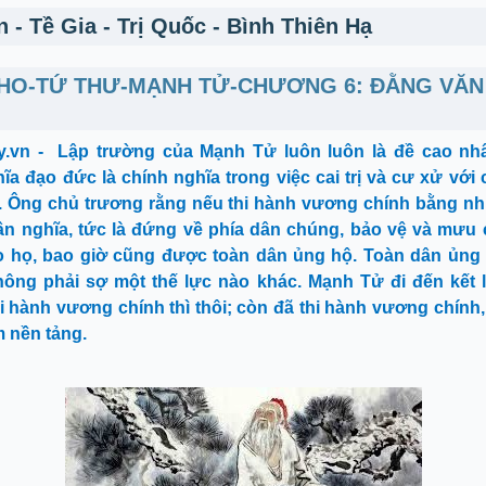
 - Tề Gia - Trị Quốc - Bình Thiên Hạ
HO-TỨ THƯ-MẠNH TỬ-CHƯƠNG 6: ĐẰNG VĂ
y.vn -
Lập trường của Mạnh Tử luôn luôn là đề cao nhâ
ĩa đạo đức là chính nghĩa trong việc cai trị và cư xử với
. Ông chủ trương rằng nếu thi hành vương chính bằng n
n nghĩa, tức là đứng về phía dân chúng, bảo vệ và mưu
 họ, bao giờ cũng được toàn dân ủng hộ. Toàn dân ủng h
hông phải sợ một thế lực nào khác. Mạnh Tử đi đến kết 
i hành vương chính thì thôi; còn đã thi hành vương chính,
m nền tảng.