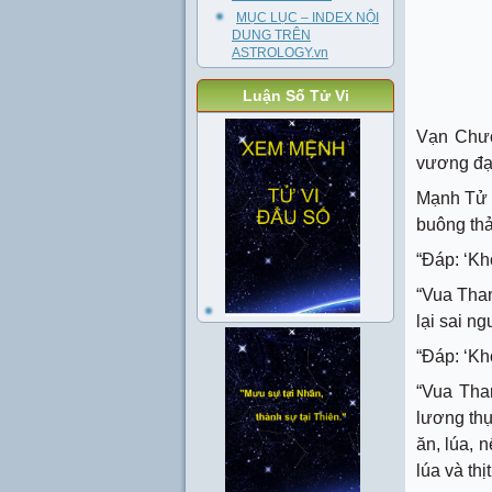
MỤC LỤC – INDEX NỘI
DUNG TRÊN
ASTROLOGY.vn
Luận Số Tử Vi
Vạn Chươ
vương đạo
Mạnh Tử n
buông thả
“Đáp: ‘Kh
“Vua Than
lại sai n
“Đáp: ‘Kh
“Vua Tha
lương thự
ăn, lúa, 
lúa và thị