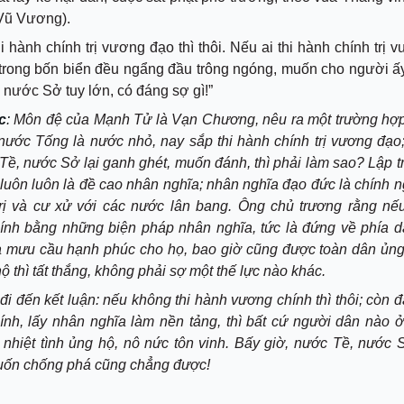
 Vũ Vương).
i hành chính trị vương đạo thì thôi. Nếu ai thi hành chính trị 
trong bốn biển đều ngẩng đầu trông ngóng, muốn cho người ấ
nước Sở tuy lớn, có đáng sợ gì!”
c
:
Môn đệ của Mạnh Tử là Vạn Chương, nêu ra một trường hợp 
ước Tống là nước nhỏ, nay sắp thi hành chính trị vương đạo;
Tề, nước Sở lại ganh ghét, muốn đánh, thì phải làm sao? Lập 
uôn luôn là đề cao nhân nghĩa; nhân nghĩa đạo đức là chính n
trị và cư xử với các nước lân bang. Ông chủ trương rằng nế
ính bằng những biện pháp nhân nghĩa, tức là đứng về phía d
à mưu cầu hạnh phúc cho họ, bao giờ cũng được toàn dân ủng
ộ thì tất thắng, không phải sợ một thế lực nào khác.
i đến kết luận: nếu không thi hành vương chính thì thôi; còn đ
nh, lấy nhân nghĩa làm nền tảng, thì bất cứ người dân nào 
nhiệt tình ủng hộ, nô nức tôn vinh. Bấy giờ, nước Tề, nước 
muốn chống phá cũng chẳng được!