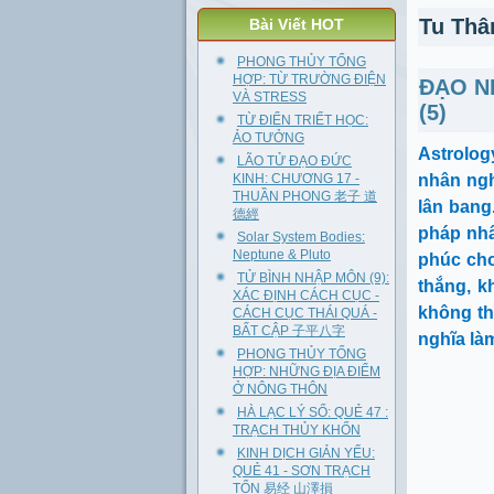
Tu Thân
Bài Viết HOT
PHONG THỦY TỔNG
HỢP: TỪ TRƯỜNG ĐIỆN
ĐẠO N
VÀ STRESS
(5)
TỪ ĐIỂN TRIẾT HỌC:
ẢO TƯỞNG
Astrolog
LÃO TỬ ĐẠO ĐỨC
KINH: CHƯƠNG 17 -
nhân ngh
THUẦN PHONG 老子 道
lân bang
德經
pháp nhâ
Solar System Bodies:
Neptune & Pluto
phúc cho
TỬ BÌNH NHẬP MÔN (9):
thắng, k
XÁC ĐỊNH CÁCH CỤC -
không th
CÁCH CỤC THÁI QUÁ -
BẤT CẬP 子平八字
nghĩa là
PHONG THỦY TỔNG
HỢP: NHỮNG ĐỊA ĐIỂM
Ở NÔNG THÔN
HÀ LẠC LÝ SỐ: QUẺ 47 :
TRẠCH THỦY KHỐN
KINH DỊCH GIẢN YẾU:
QUẺ 41 - SƠN TRẠCH
TỔN 易经 山澤損