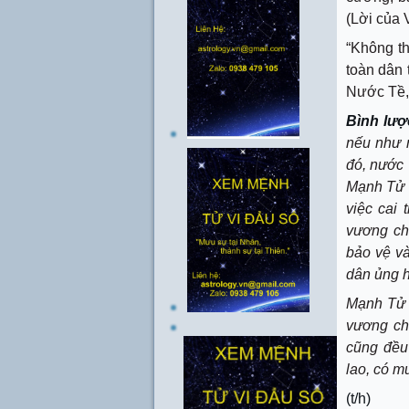
(Lời của
“Không th
toàn dân 
Nước Tề, 
Bình lượ
nếu như n
đó, nước 
Mạnh Tử l
việc cai 
vương ch
bảo vệ v
dân ủng h
Mạnh Tử đ
vương chí
cũng đều 
lao, có 
(t/h)