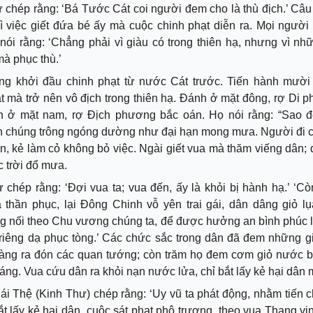
 chép rằng: ‘Bá Tước Cát coi người đem cho là thù địch.’ Câu
ì việc giết đứa bé ấy mà cuộc chinh phạt diễn ra. Mọi người
nói rằng: ‘Chẳng phải vì giàu có trong thiên hạ, nhưng vì n
à phục thù.’
ng khởi đầu chinh phạt từ nước Cát trước. Tiến hành mười
t mà trở nên vô địch trong thiên hạ. Đánh ở mặt đông, rợ Di 
h ở mặt nam, rợ Địch phương bắc oán. Họ nói rằng: “Sao đ
n chúng trông ngóng dường như đại hạn mong mưa. Người đi 
, kẻ làm cỏ không bỏ việc. Ngài giết vua mà thăm viếng dân
c trời đổ mưa.
 chép rằng: ‘Đợi vua ta; vua đến, ấy là khỏi bị hành hạ.’ ‘C
 thần phục, lại Đông Chinh vỗ yên trai gái, dân dâng giỏ lụ
g nối theo Chu vương chúng ta, để được hưởng an bình phúc l
riêng dạ phục tòng.’ Các chức sắc trong dân đã đem những gi
vàng ra đón các quan tướng; còn trăm họ đem cơm giỏ nước b
tráng. Vua cứu dân ra khỏi nạn nước lửa, chỉ bắt lấy kẻ hại dân 
ái Thệ (Kinh Thư) chép rằng: ‘Uy vũ ta phát động, nhằm tiến 
t lấy kẻ hại dân, cuộc sát phạt phô trương, theo vua Thang vi