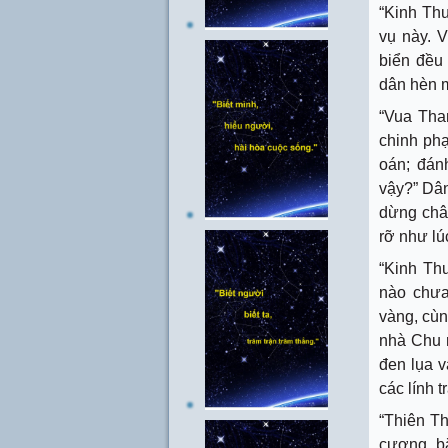
“Kinh Thư
vụ này. V
biển đều 
dân hèn m
“Vua Tha
chinh phạ
oán; đán
vậy?” Dâ
dừng chân
rỡ như lú
“Kinh Thư
nào chưa
vàng, cùn
nhà Chu 
đen lụa 
các lính 
“Thiên Th
cương, bắ