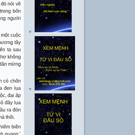
 đó nói về
 trong bốn
hững người
 một cuộc
phương tây
ến ta sau
chợ không
; dân mừng
òn có chốn
a đen lụa
ộc, đại ấp
ỏ đầy lụa
ầu ra đón
mà thôi.
chiếm biên
nh quang.’