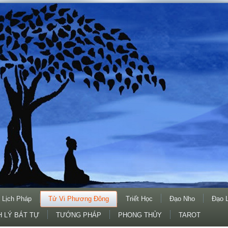
 Lịch Pháp
Tử Vi Phương Đông
Triết Học
Đạo Nho
Đạo 
 LÝ BÁT TỰ
TƯỚNG PHÁP
PHONG THỦY
TAROT