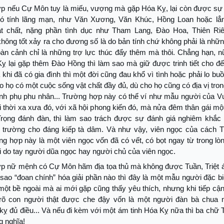
p nếu Cự Môn tuy là miếu, vượng mà gặp Hóa Kỵ, lại còn được sự 
ó tính lãng mạn, như Văn Xương, Văn Khúc, Hồng Loan hoặc lẳ
t chất, nặng phần tình dục như Tham Lang, Đào Hoa, Thiên Riêu 
hông tốt xảy ra cho đương số là do bản tính chứ không phải là những 
oàn cảnh chỉ là những trợ lực thúc đẩy thêm mà thôi. Chẳng hạn, 
ỵ lại gặp thêm Đào Hồng thì làm sao mà giữ được trinh tiết cho đế
 khi đã có gia đình thì một đời cũng đau khổ vì tình hoặc phải lo bu
o họ có một cuộc sống vật chất đầy đủ, dù cho họ cũng có địa vị trong
h phụ phu nhân... Trường hợp này có thể ví như mẫu người của 
i thời xa xưa đó, với xã hội phong kiến đó, mà nửa đêm thân gái m
rọng đánh đàn, thì làm sao trách được sự đánh giá nghiêm khắc
 trường cho đáng kiếp tà dâm. Và như vậy, viên ngọc của cách 
ng hợp này là một viên ngọc vốn đã có vết, có bọt ngay từ trong lò
 do tay người dũa ngọc hay người chủ của viên ngọc.
p nữ mệnh có Cự Môn hãm địa tọa thủ mà không được Tuần, Triệt 
ao “đoan chính” hóa giải phần nào thì đây là một mẫu người đặc b
ột bề ngoài mà ai mới gặp cũng thấy yêu thích, nhưng khi tiếp cận 
rõ con người thật được che đậy vốn là một người đàn bà chua 
kỵ đủ điều... Và nếu đi kèm với một ám tinh Hóa Kỵ nữa thì ba chữ
g nghĩa!