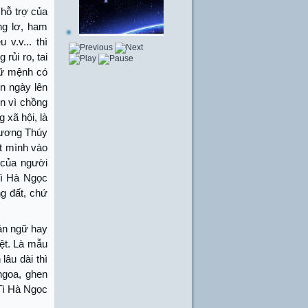
hỗ trợ của
ng lơ, ham
v.v... thì
rủi ro, tai
nữ mệnh có
n ngày lên
ồn vì chồng
 xã hội, là
Vương Thúy
ột mình vào
 của người
Tì Hà Ngọc
ng đất, chứ
án ngữ hay
iệt. Là mẫu
lâu dài thì
ngoa, ghen
 Tì Hà Ngọc