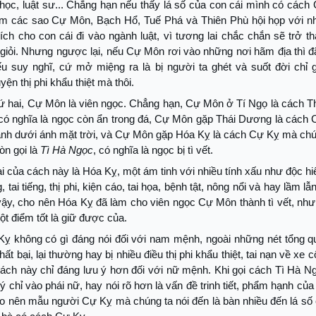
 học, luật sư... Chẳng hạn nếu thấy lá số của con cái mình có các
ồm các sao Cự Môn, Bạch Hổ, Tuế Phá và Thiên Phù hội họp với nh
ch cho con cái đi vào ngành luật, vì tương lai chắc chắn sẽ trở 
i giỏi. Nhưng ngược lại, nếu Cự Môn rơi vào những nơi hãm địa thì đ
hiếu suy nghĩ, cứ mở miệng ra là bị người ta ghét và suốt đời chỉ 
ện thị phi khẩu thiệt mà thôi.
hứ hai, Cự Môn là viên ngọc. Chẳng hạn, Cự Môn ở Tí Ngọ là cách T
có nghĩa là ngọc còn ẩn trong đá, Cự Môn gặp Thái Dương là cách C
lánh dưới ánh mặt trời, và Cự Môn gặp Hóa Kỵ là cách Cự Kỵ mà chú
òn gọi là
Tì Hà Ngọc
, có nghĩa là ngọc bị tì vết.
i của cách này là Hóa Kỵ, một ám tinh với nhiều tính xấu như độc hi
 tai tiếng, thị phi, kiện cáo, tai họa, bệnh tật, nông nổi và hay lầm lẫ
vậy, cho nên Hóa Kỵ đã làm cho viên ngọc Cự Môn thành tì vết, nh
t điểm tốt là giữ được của.
ỵ không có gì đáng nói đối với nam mệnh, ngoài những nét tổng qu
hất bại, lại thường hay bị nhiều điều thị phi khẩu thiệt, tai nạn về xe
ách này chỉ đáng lưu ý hơn đối với nữ mệnh. Khi gọi cách Tì Hà N
 chỉ vào phái nữ, hay nói rõ hơn là vấn đề trinh tiết, phẩm hạnh củ
ho nên mẫu người Cự Kỵ mà chúng ta nói đến là bàn nhiều đến lá số