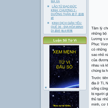
MÃ XA
LÃO TỬ ĐẠO ĐỨC
KINH: CHƯƠNG 2 -
DƯỠNG THÂN 老子 道德
經
KINH DỊCH GIẢN YẾU:
QUẺ 36 - ĐỊA HỎA MINH
Tâm lý ch
DI 易经 地火明夷
những bộ 
Lương v.v
Luận Số Tử Vi
Phục Vượn
có những 
sao nhỏ n
của đương
nhau và k
chúng ta h
Trước tiê
địa ở Tí, 
sống cũng 
bị người g
thủ tại nh
minh, cơ t