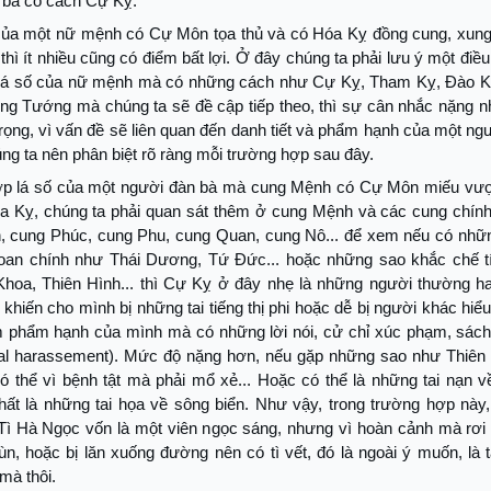
 bà có cách Cự Kỵ.
 của một nữ mệnh có Cự Môn tọa thủ và có Hóa Kỵ đồng cung, xung
thì ít nhiều cũng có điểm bất lợi. Ở đây chúng ta phải lưu ý một điều 
lá số của nữ mệnh mà có những cách như Cự Kỵ, Tham Kỵ, Đào K
g Tướng mà chúng ta sẽ đề cập tiếp theo, thì sự cân nhắc nặng nh
rọng, vì vấn đề sẽ liên quan đến danh tiết và phẩm hạnh của một ng
ng ta nên phân biệt rõ ràng mỗi trường hợp sau đây.
p lá số của một người đàn bà mà cung Mệnh có Cự Môn miếu vượ
a Kỵ, chúng ta phải quan sát thêm ở cung Mệnh và các cung chín
, cung Phúc, cung Phu, cung Quan, cung Nô... để xem nếu có nhữ
đoan chính như Thái Dương, Tứ Đức... hoặc những sao khắc chế tí
hoa, Thiên Hình... thì Cự Kỵ ở đây nhẹ là những người thường h
khiến cho mình bị những tai tiếng thị phi hoặc dễ bị người khác hiể
ầm phẩm hạnh của mình mà có những lời nói, cử chỉ xúc phạm, sách 
al harassement). Mức độ nặng hơn, nếu gặp những sao như Thiên 
 có thể vì bệnh tật mà phải mổ xẻ... Hoặc có thể là những tai nạn 
hất là những tai họa về sông biển. Như vậy, trong trường hợp này,
Tì Hà Ngọc vốn là một viên ngọc sáng, nhưng vì hoàn cảnh mà rơi
n, hoặc bị lăn xuống đường nên có tì vết, đó là ngoài ý muốn, là 
mà thôi.