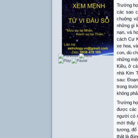
Trường hợ
các sao c
chuộng vậ
những gì k
nạn, và h
cách Cự K
xe hoa, và
con, dù ch
những mện
Kiều, ở cá
nhà Kim T
sau: Đoạn
trong trườ
không phải
Trường hợ
được các s
người có m
mới thấy 
tương, đố 
thật là đún