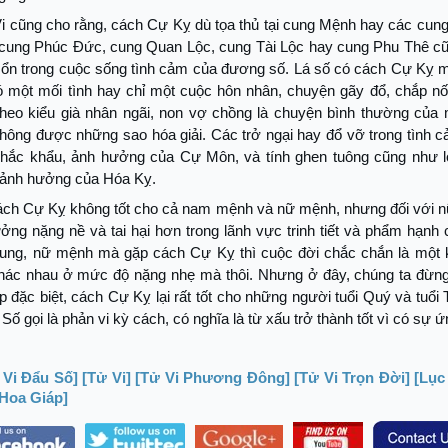
i cũng cho rằng, cách Cự Kỵ dù tọa thủ tại cung Mệnh hay các cung
cung Phúc Đức, cung Quan Lộc, cung Tài Lộc hay cung Phu Thê cũ
t ổn trong cuộc sống tình cảm của đương số. Lá số có cách Cự Kỵ m
có một mối tình hay chỉ một cuộc hôn nhân, chuyện gãy đổ, chắp nố
theo kiểu già nhân ngãi, non vợ chồng là chuyện bình thường của
không được những sao hóa giải. Các trở ngại hay đổ vỡ trong tình 
khắc khẩu, ảnh hưởng của Cự Môn, và tính ghen tuông cũng như l
 ảnh hưởng của Hóa Kỵ.
cách Cự Kỵ không tốt cho cả nam mệnh và nữ mệnh, nhưng đối với n
ởng nặng nề và tai hại hơn trong lãnh vực trinh tiết và phẩm hạnh
hung, nữ mệnh mà gặp cách Cự Kỵ thì cuộc đời chắc chắn là một 
 khác nhau ở mức độ nặng nhẹ mà thôi. Nhưng ở đây, chúng ta đừn
 đặc biệt, cách Cự Kỵ lại rất tốt cho những người tuổi Quý và tuổi
Số gọi là phản vi kỳ cách, có nghĩa là từ xấu trở thành tốt vì có sự 
 Vi Đẩu Số]
[Tử Vi]
[Tử Vi Phương Đông]
[Tử Vi Trọn Đời]
[Lục
 Hoa Giáp]