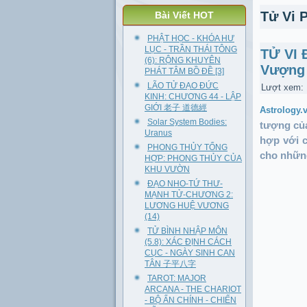
Tử Vi 
Bài Viết HOT
PHẬT HỌC - KHÓA HƯ
LỤC - TRẦN THÁI TÔNG
TỬ VI 
(6): RỘNG KHUYÊN
Vượng
PHÁT TÂM BỒ ĐỀ [3]
LÃO TỬ ĐẠO ĐỨC
Lượt xem:
KINH: CHƯƠNG 44 - LẬP
GIỚI 老子 道德經
Astrology.
Solar System Bodies:
tượng của
Uranus
hợp với c
PHONG THỦY TỔNG
cho những
HỢP: PHONG THỦY CỦA
KHU VƯỜN
ĐẠO NHO-TỨ THƯ-
MẠNH TỬ-CHƯƠNG 2:
LƯƠNG HUỆ VƯƠNG
(14)
TỬ BÌNH NHẬP MÔN
(5.8): XÁC ĐỊNH CÁCH
CỤC - NGÀY SINH CAN
TÂN 子平八字
TAROT: MAJOR
ARCANA - THE CHARIOT
- BỘ ẨN CHÍNH - CHIẾN