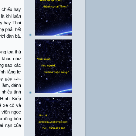
 chiếu hay
là khi luận
ỵ hay Thai
ẹ phải hết
ười đàn bà.
ng tọa thủ
h khác như
ng sao xác
nh lẳng lơ
ay gặp các
u lầm, đánh
nhiễu tình
Hình, Kiếp
về xe cộ và
 viên ngọc
 xuống bùn
tai nạn của