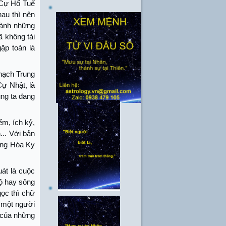
h Cự Hổ Tuế
au thì nên
thành những
ã không tài
gặp toàn là
hạch Trung
ự Nhật, là
ng ta đang
ểm, ích kỷ,
n... Với bản
ưng Hóa Kỵ
át là cuộc
 cộ hay sông
gọc thì chữ
a một người
 của những