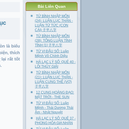
Bài Liên Quan
TỬ BÌNH NHẬP MÔN
(24): LUẬN LỤC THÂN -
ục
LUẬN TỬ TỨC (CON
CÁI) 子平八字
TỬ BÌNH NHẬP MÔN
(28): TỔNG LUẬN TÍNH
TÌNH [1] 子平八字
òn là biểu
TỬ VI ĐẨU SỐ: Luận
iện, thích
Mệnh Vô Chính Diệu
lại rất tốt
HÀ LẠC LÝ SỐ: QUẺ 40 -
.
LÔI THỦY GIẢI
TỬ BÌNH NHẬP MÔN
(21): LUẬN LỤC THÂN -
LUẬN CUNG THÊ (VỢ)
子平八字
12 CUNG HOÀNG ĐẠO:
MẶT TRỜI - THE SUN
TỬ VI ĐẨU SỐ: Luận
Mệnh - Thái Dương Thái
Âm - Nhật Nguyệt
HÀ LẠC LÝ SỐ: QUẺ 37 -
PHONG HỎA GIA NHÂN