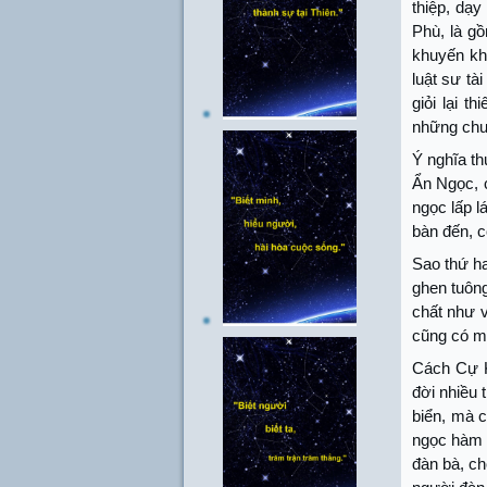
thiệp, dạy
Phù, là g
khuyến khí
luật sư tà
giỏi lại t
những chuy
Ý nghĩa t
Ẩn Ngọc, 
ngọc lấp 
bàn đến, c
Sao thứ ha
ghen tuông,
chất như 
cũng có mộ
Cách Cự K
đời nhiều t
biển, mà c
ngọc hàm ý
đàn bà, c