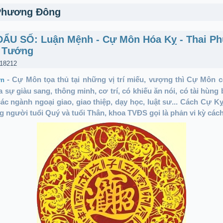
Phương Đông
ĐẨU SỐ: Luận Mệnh - Cự Môn Hóa Kỵ - Thai Ph
 Tướng
 18212
- Cự Môn tọa thủ tại những vị trí miếu, vượng thì Cự Môn c
vn
 sự giàu sang, thông minh, cơ trí, có khiếu ăn nói, có tài hùng b
ác ngành ngoại giao, giao thiệp, dạy học, luật sư... C
ách Cự Kỵ 
 người tuổi Quý và tuổi Thân, khoa TVĐS gọi là phản vi kỳ cách