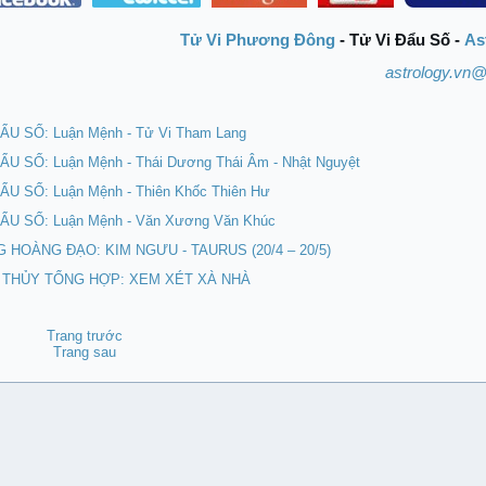
Tử Vi Phương Đông
- Tử Vi Đẩu Số -
As
astrology.vn
ẨU SỐ: Luận Mệnh - Tử Vi Tham Lang
ẨU SỐ: Luận Mệnh - Thái Dương Thái Âm - Nhật Nguyệt
ẨU SỐ: Luận Mệnh - Thiên Khốc Thiên Hư
ẨU SỐ: Luận Mệnh - Văn Xương Văn Khúc
G HOÀNG ĐẠO: KIM NGƯU - TAURUS (20/4 – 20/5)
 THỦY TỔNG HỢP: XEM XÉT XÀ NHÀ
Trang trước
Trang sau