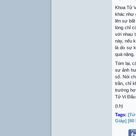
Khoa Tử V
khác như 
lên sự bấ
lòng chỉ 
với nhau 
này, nếu 
là do sự 
quá nặng,
Tóm lại, 
sự ảnh hư
số. Nói c
trần, chỉ
trường hợp
Tử Vi Đẩu 
(t.h)
Tags:
[Tử
Giáp]
[60