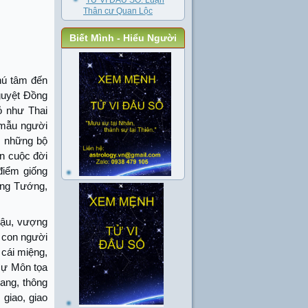
TỬ VI ĐẨU SỐ: Luận
Thân cư Quan Lộc
Biết Mình - Hiểu Người
hú tâm đến
guyệt Đồng
ỏ như Thai
 mẫu người
, những bộ
n cuộc đời
điểm giống
ợng Tướng,
Dậu, vượng
, con người
 cái miệng,
 Cự Môn tọa
sang, thông
 giao, giao