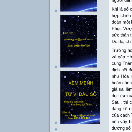
người đàn
Khi lá số
hợp chiếu 
đoán một 
Phục Vượn
sức thận t
Do đó, chú
Trường hợ
và gặp Hó
cung Thân
định nết 
như Hóa K
hoàn cảnh 
giá sai l
dục (sexu
Sát... thì
đáng kể n
của cách 
nên vấy bù
đương số 