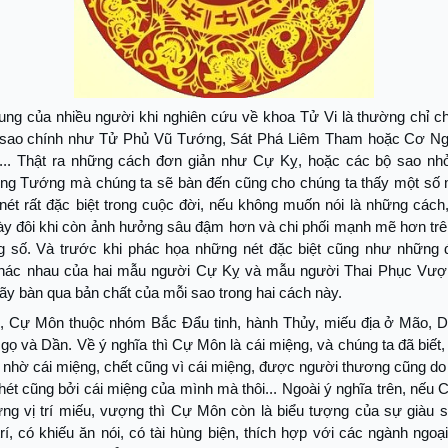
ung của nhiều người khi nghiên cứu về khoa Tử Vi là thường chỉ c
sao chính như Tử Phủ Vũ Tướng, Sát Phá Liêm Tham hoặc Cơ N
... Thật ra những cách đơn giản như Cự Kỵ, hoặc các bộ sao nh
g Tướng mà chúng ta sẽ bàn đến cũng cho chúng ta thấy một số
nét rất đặc biệt trong cuộc đời, nếu không muốn nói là những cách
ày đôi khi còn ảnh hưởng sâu đậm hơn và chi phối mạnh mẽ hơn trê
 số. Và trước khi phác họa những nét đặc biệt cũng như những 
hác nhau của hai mẫu người Cự Kỵ và mẫu người Thai Phục Vư
ãy bàn qua bản chất của mỗi sao trong hai cách này.
n, Cự Môn thuộc nhóm Bắc Đẩu tinh, hành Thủy, miếu địa ở Mão, 
Ngọ và Dần. Về ý nghĩa thì Cự Môn là cái miệng, và chúng ta đã biết
nhờ cái miệng, chết cũng vì cái miệng, được người thương cũng do
hét cũng bởi cái miệng của mình mà thôi... Ngoài ý nghĩa trên, nếu
ững vị trí miếu, vượng thì Cự Môn còn là biểu tượng của sự giàu 
rí, có khiếu ăn nói, có tài hùng biện, thích hợp với các ngành ngoại