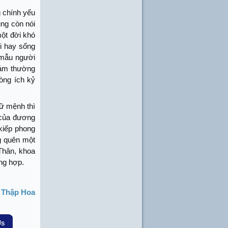
 chính yếu
ng còn nói
ột đời khó
i hay sống
 mẫu người
cảm thường
òng ích kỷ
ữ mệnh thì
 của đương
kiếp phong
g quên một
 Thân, khoa
ứng hợp.
 Thập Hoa