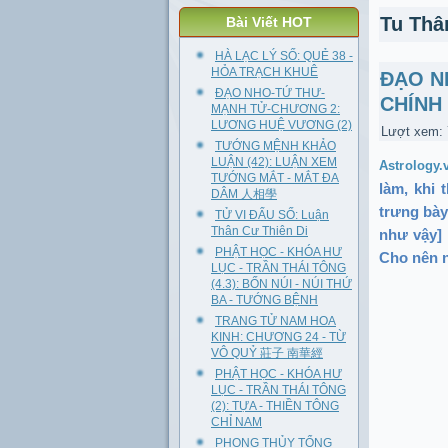
Tu Thân
Bài Viết HOT
HÀ LẠC LÝ SỐ: QUẺ 38 -
HỎA TRẠCH KHUÊ
ĐẠO N
ĐẠO NHO-TỨ THƯ-
CHÍN
MẠNH TỬ-CHƯƠNG 2:
LƯƠNG HUỆ VƯƠNG (2)
Lượt xem:
TƯỚNG MỆNH KHẢO
LUẬN (42): LUẬN XEM
Astrology.
TƯỚNG MẮT - MẮT ĐA
làm, khi 
DÂM 人相學
trưng bày
TỬ VI ĐẨU SỐ: Luận
Thân Cư Thiên Di
như vậy] 
PHẬT HỌC - KHÓA HƯ
Cho nên n
LỤC - TRẦN THÁI TÔNG
(4.3): BỐN NÚI - NÚI THỨ
BA - TƯỚNG BỆNH
TRANG TỬ NAM HOA
KINH: CHƯƠNG 24 - TỪ
VÔ QUỶ 莊子 南華經
PHẬT HỌC - KHÓA HƯ
LỤC - TRẦN THÁI TÔNG
(2): TỰA - THIỀN TÔNG
CHỈ NAM
PHONG THỦY TỔNG