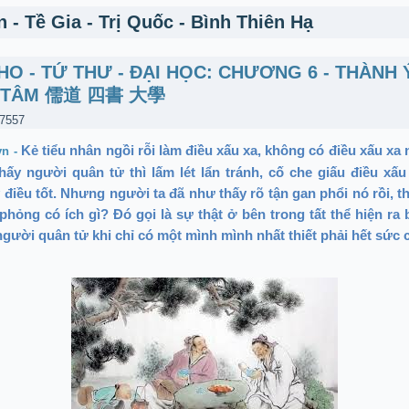
 - Tề Gia - Trị Quốc - Bình Thiên Hạ
HO - TỨ THƯ - ĐẠI HỌC: CHƯƠNG 6 - THÀNH 
H TÂM 儒道 四書 大學
 7557
Kẻ tiểu nhân ngồi rỗi làm điều xấu xa, không có điều xấu xa
vn -
thấy người quân tử thì lấm lét lẩn tránh, cố che giấu điều xấ
 điều tốt. Nhưng người ta đã như thấy rõ tận gan phổi nó rồi, th
phỏng có ích gì? Đó gọi là sự thật ở bên trong tất thể hiện ra 
gười quân tử khi chỉ có một mình mình nhất thiết phải hết sức 