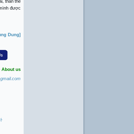
i, thân thể
 mình được
ung Dung]
-
About us
@gmail.com
 卦