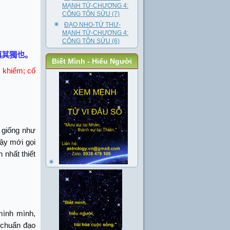
MẠNH TỬ-CHƯƠNG 4:
CÔNG TÔN SỬU (7)
ĐẠO NHO-TỨ THƯ-
MẠNH TỬ-CHƯƠNG 4:
CÔNG TÔN SỬU (6)
慎其獨也。
Biết Mình - Hiểu Người
ự khiểm; cố
 giống như
vậy mới gọi
 nhất thiết
mình mình,
u chuẩn đạo