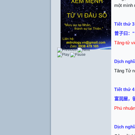
một mình m
Tiết thứ 3
曾子曰：
“
Tăng-tử vi
Dịch nghĩ
Tăng Tử nó
Tiết thứ 4
富润屋，
Phú nhuận 
Dịch nghĩ