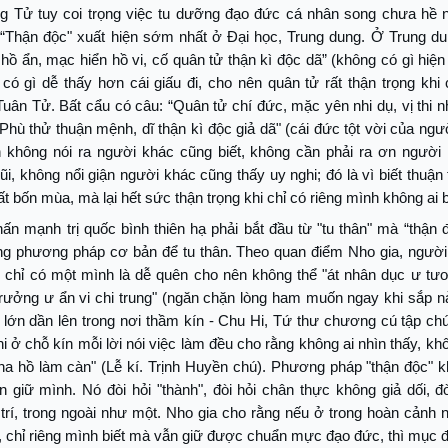
g Tử tuy coi trọng việc tu dưỡng đạo đức cá nhân song chưa hề n
 “Thận độc" xuất hiện sớm nhất ở Đại học, Trung dung. Ở Trung du
hồ ẩn, mạc hiển hồ vi, cố quân tử thận kì độc dã” (không có gì hiện
có gì dễ thấy hơn cái giấu đi, cho nên quân tử rất thận trọng khi
uân Tử. Bất cẩu có câu: “Quân tử chí đức, mặc yên nhi dụ, vị thi nh
 Phù thử thuận mệnh, dĩ thận kì độc giả dã" (cái đức tột vời của ngư
 không nói ra người khác cũng biết, không cần phải ra ơn người
ũi, không nổi giận người khác cũng thấy uy nghi; đó là vì biết thuậ
ất bốn mùa, mà lại hết sức thận trọng khi chỉ có riêng mình không ai b
ấn mạnh trị quốc bình thiên hạ phải bắt đầu từ "tu thân" mà “thận 
ng phương pháp cơ bản để tu thân. Theo quan điểm Nho gia, người 
 chỉ có một mình là dễ quên cho nên không thể "át nhân dục ư tư
trưởng ư ẩn vi chi trung" (ngăn chặn lòng ham muốn ngay khi sắp n
lớn dần lên trong nơi thầm kín - Chu Hi, Tứ thư chương cú tập chú
hi ở chỗ kín mỗi lời nói việc làm đều cho rằng không ai nhìn thấy, kh
ha hồ làm càn" (Lễ kí. Trịnh Huyền chú). Phương pháp "thận độc" 
n giữ mình. Nó đòi hỏi "thành", đòi hỏi chân thực không giả dối, đ
trí, trong ngoài như một. Nho gia cho rằng nếu ở trong hoàn cảnh
, chỉ riêng mình biết mà vẫn giữ được chuẩn mực đạo đức, thì mục đ