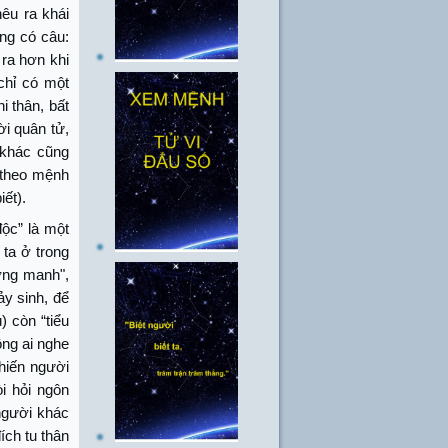
êu ra khái
ng có câu:
 ra hơn khi
 chỉ có một
i thân, bất
ời quân tử,
 khác cũng
n theo mệnh
iết).
độc” là một
ta ở trong
ơng manh",
ảy sinh, để
) còn “tiểu
ông ai nghe
khiến người
òi hỏi ngôn
 người khác
ích tu thân