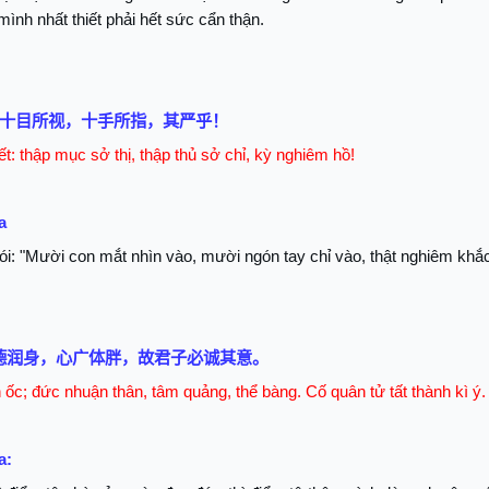
ình nhất thiết phải hết sức cẩn thận.
十目所视，十手所指，其严乎！
ết: thập mục sở thị, thập thủ sở chỉ, kỳ nghiêm hồ!
a
i: "Mười con mắt nhìn vào, mười ngón tay chỉ vào, thật nghiêm khắc
德润身，心广体胖，故君子必诚其意。
ốc; đức nhuận thân, tâm quảng, thể bàng. Cố quân tử tất thành kì ý.
a: