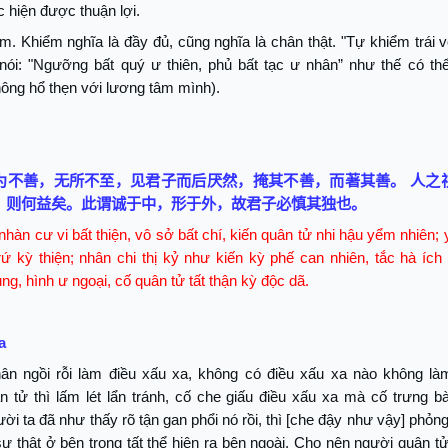
c hiện được thuận lợi.
m. Khiểm nghĩa là đầy đủ, cũng nghĩa là chân thật. "Tự khiểm trái vớ
ói: "Ngưỡng bất quý ư thiên, phủ bất tạc ư nhân” như thế có thể 
ông hổ thẹn với lương tâm mình).
为不善，无所不至，见君子而后厌然，掩其不善，而著其善。
人之
，则何益矣。此谓诚于中，形于外，故君子必慎其独也。
nhàn cư vi bất thiện, vô sở bất chí, kiến quân tử nhi hậu yểm nhiên;
trứ kỳ thiện; nhân chi thị kỷ như kiến kỳ phế can nhiên, tắc hà ích
ung, hình ư ngoại, cố quân tử tất thận kỳ độc dã.
a
hân ngồi rỗi làm điều xấu xa, không có điều xấu xa nào không làm
 tử thì lấm lét lẩn tránh, cố che giấu điều xấu xa mà cố trưng bà
i ta đã như thấy rõ tận gan phổi nó rồi, thì [che đậy như vậy] phỏng
sự thật ở bên trong tất thể hiện ra bên ngoài. Cho nên người quân tử