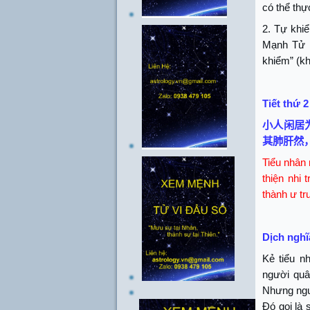
có thể thự
2. Tự khiể
Mạnh Tử n
khiểm” (kh
Tiết thứ 2
小人闲居
其肺肝然
Tiểu nhân 
thiện nhi 
thành ư tr
Dịch nghĩ
Kẻ tiểu n
người quân
Nhưng ngườ
Đó gọi là 