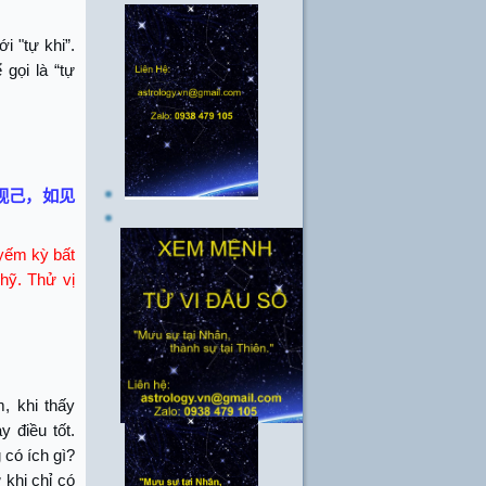
i "tự khi”.
gọi là “tự
视己，如见
 yếm kỳ bất
 hỹ. Thử vị
, khi thấy
y điều tốt.
 có ích gì?
 khi chỉ có