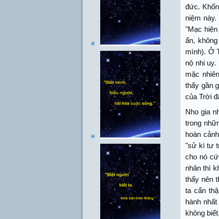
đức. Khổn
niệm này.
"Mạc hiện 
ẩn, không 
mình). Ở T
nộ nhi uy.
mặc nhiên
thấy gần g
của Trời đ
Nho gia nh
trong nhữ
hoàn cảnh
"sử kì tư 
cho nó cứ 
nhân thì k
thấy nên t
ta cẩn thậ
hành nhất 
không biết