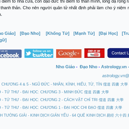
ì điểm tô nhà cửa, còn đạo đức thì điểm tô thân mình, lòng dạ rộng rã
i thanh thản. Cho nên người quân tử nhất định phải làm cho ý niệm
h.
ho Giáo]
[Đạo Nho]
[Khổng Tử]
[Mạnh Tử]
[Đại Học]
[Tr
gữ]
Nho Giáo
-
Đạo Nho
-
Astrology.vn 
astrology.vn
: CHƯƠNG 4 & 5 - NGŨ ĐỨC - NHÂN, KÍNH, HIẾU, TỪ, TÍN 儒道 四書 大學
O - TỨ THƯ - ĐẠI HỌC: CHƯƠNG 3 - MINH ĐỨC 儒道 四書 大學
 - TỨ THƯ - ĐẠI HỌC: CHƯƠNG 2 - CÁCH VẬT CHÍ TRI 儒道 四書 大學
 - TỨ THƯ - ĐẠI HỌC: CHƯƠNG 1 - ĐẠI HỌC CHI ĐẠO 儒道 四書 大學
CH TƯỜNG GIẢI - KINH DỊCH GIẢN YẾU - 64 QUẺ KINH DỊCH 易经 六十四