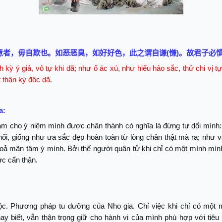
意者，毋自欺也。如恶恶臭，如好好色，此之谓自谦
(
慊
)
。故君子必
h kỳ ý giả, vô tự khi dã; như ố ác xú, như hiếu hảo sắc, thử chi vị t
t thận kỳ độc dã.
a:
làm cho ý niệm mình được chân thành có nghĩa là đừng tự dối mình:
hối, giống như ưa sắc đẹp hoàn toàn từ lòng chân thật mà ra; như 
oả mãn tâm ý mình. Bởi thế người quân tử khi chỉ có một mình mình
ức cẩn thận.
ộc. Phương pháp tu dưỡng của Nho gia. Chỉ việc khi chỉ có một 
ay biết, vẫn thận trọng giữ cho hành vi của mình phù hợp với tiê