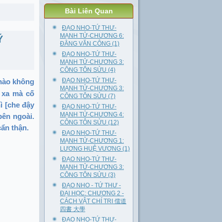
Bài Liên Quan
ĐẠO NHO-TỨ THƯ-
MẠNH TỬ-CHƯƠNG 6:
Ý
ĐẰNG VĂN CÔNG (1)
ĐẠO NHO-TỨ THƯ-
MẠNH TỬ-CHƯƠNG 3:
CÔNG TÔN SỬU (4)
ĐẠO NHO-TỨ THƯ-
 nào không
MẠNH TỬ-CHƯƠNG 3:
u xa mà cố
CÔNG TÔN SỬU (7)
ì [che đậy
ĐẠO NHO-TỨ THƯ-
MẠNH TỬ-CHƯƠNG 4:
bên ngoài.
CÔNG TÔN SỬU (12)
cẩn thận.
ĐẠO NHO-TỨ THƯ-
MẠNH TỬ-CHƯƠNG 1:
LƯƠNG HUỆ VƯƠNG (1)
ĐẠO NHO-TỨ THƯ-
MẠNH TỬ-CHƯƠNG 3:
CÔNG TÔN SỬU (3)
ĐẠO NHO - TỨ THƯ -
ĐẠI HỌC: CHƯƠNG 2 -
CÁCH VẬT CHÍ TRI 儒道
四書 大學
ĐẠO NHO-TỨ THƯ-