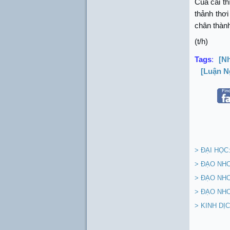
Của cải th
thảnh thơ
chân thàn
(t/h)
Tags
:
[N
[Luận N
> ĐẠI HỌC
> ĐẠO NH
> ĐẠO NHO
> ĐẠO NHO
> KINH DỊ