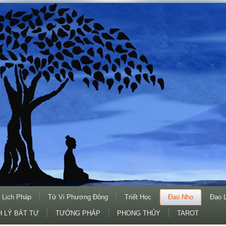
 Lịch Pháp
Tử Vi Phương Đông
Triết Học
Đạo Nho
Đạo 
 LÝ BÁT TỰ
TƯỚNG PHÁP
PHONG THỦY
TAROT