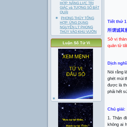
HỢP: NĂNG LỰC TRI
GIÁC và TƯỢNG SỐ BÁT
QUÁI
PHONG THỦY TỔNG
Tiết thứ 1
HỢP: ỨNG DỤNG
NGUYÊN LÝ PHONG
所谓诚其
THỦY VÀO KHU VƯỜN
Sở vị thàn
Luận Số Tử Vi
quân tử tấ
Dịch nghĩ
Nói rằng 
ghét mùi t
được là th
phải hết s
Chú giải:
1. Thận đ
không ai h