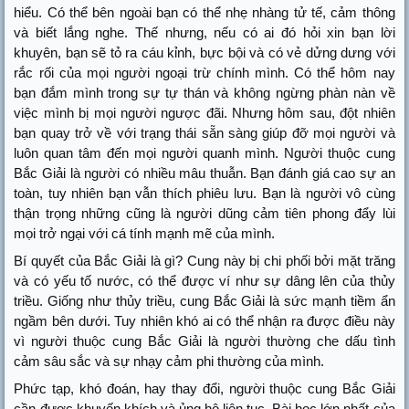
hiểu. Có thể bên ngoài bạn có thể nhẹ nhàng tử tế, cảm thông
và biết lắng nghe. Thế nhưng, nếu có ai đó hỏi xin bạn lời
khuyên, bạn sẽ tỏ ra cáu kỉnh, bực bội và có vẻ dửng dưng với
rắc rối của mọi người ngoại trừ chính mình. Có thể hôm nay
bạn đắm mình trong sự tự thán và không ngừng phàn nàn về
việc mình bị mọi người ngược đãi. Nhưng hôm sau, đột nhiên
bạn quay trở về với trạng thái sẵn sàng giúp đỡ mọi người và
luôn quan tâm đến mọi người quanh mình. Người thuộc cung
Bắc Giải là người có nhiều mâu thuẫn. Bạn đánh giá cao sự an
toàn, tuy nhiên bạn vẫn thích phiêu lưu. Bạn là người vô cùng
thận trọng những cũng là người dũng cảm tiên phong đẩy lùi
mọi trở ngại với cá tính mạnh mẽ của mình.
Bí quyết của Bắc Giải là gì? Cung này bị chi phối bởi mặt trăng
và có yếu tố nước, có thể được ví như sự dâng lên của thủy
triều. Giống như thủy triều, cung Bắc Giải là sức mạnh tiềm ẩn
ngầm bên dưới. Tuy nhiên khó ai có thể nhận ra được điều này
vì người thuộc cung Bắc Giải là người thường che dấu tình
cảm sâu sắc và sự nhạy cảm phi thường của mình.
Phức tạp, khó đoán, hay thay đổi, người thuộc cung Bắc Giải
cần được khuyến khích và ủng hộ liên tục. Bài học lớn nhất của