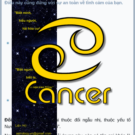
Điều này cũng đúng với sự an toàn về tình cảm của bạn.
Đối ngẫu
: cung Bắc Giải thuộc đối ngẫu nhị, thuộc yếu tố
Nước. Phẩm chất – “cốt lõi”.