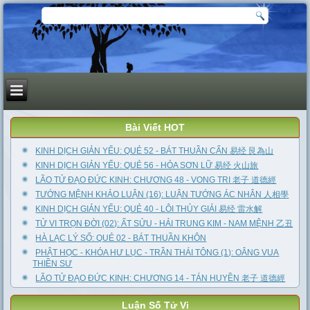
Bài Viết HOT
KINH DỊCH GIẢN YẾU: QUẺ 52 - BÁT THUẦN CẤN 易经 艮為山
KINH DỊCH GIẢN YẾU: QUẺ 56 - HỎA SƠN LỮ 易经 火山旅
LÃO TỬ ĐẠO ĐỨC KINH: CHƯƠNG 48 - VONG TRI 老子 道德經
TƯỚNG MỆNH KHẢO LUẬN (16): LUẬN TƯỚNG ÁC NHÂN 人相學
KINH DỊCH GIẢN YẾU: QUẺ 40 - LÔI THỦY GIẢI 易经 雷水解
TỬ VI TRỌN ĐỜI (02): ẤT SỬU - HẢI TRUNG KIM - NAM MỆNH 乙丑
HÀ LẠC LÝ SỐ: QUẺ 02 - BÁT THUẦN KHÔN
PHẬT HỌC - KHÓA HƯ LỤC - TRẦN THÁI TÔNG (1): OÂNG VUA
THIỀN SƯ
LÃO TỬ ĐẠO ĐỨC KINH: CHƯƠNG 14 - TÁN HUYỀN 老子 道德經
Luận Số Tử Vi