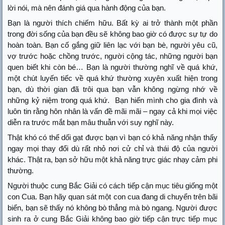
lời nói, mà nên đánh giá qua hành động của bạn.
Bạn là người thích chiếm hữu. Bất kỳ ai trở thành một phần
trong đời sống của bạn đều sẽ không bao giờ có được sự tự do
hoàn toàn. Bạn cố gắng giữ liên lạc với bạn bè, người yêu cũ,
vợ trước hoặc chồng trước, người cộng tác, những người bạn
quen biết khi còn bé… Bạn là người thường nghĩ về quá khứ,
một chút luyến tiếc về quá khứ thường xuyên xuất hiện trong
bạn, dù thời gian đã trôi qua bạn vẫn không ngừng nhớ về
những kỷ niệm trong quá khứ. Bạn hiến mình cho gia đình và
luôn tin rằng hôn nhân là vấn đề mãi mãi – ngay cả khi mọi việc
diễn ra trước mắt bạn mâu thuẫn với suy nghĩ này.
Thật khó có thể dối gạt được bạn vì bạn có khả năng nhận thấy
ngay mọi thay đổi dù rất nhỏ nơi cử chỉ và thái độ của người
khác. Thật ra, bạn sở hữu một khả năng trực giác nhạy cảm phi
thường.
Người thuộc cung Bắc Giải có cách tiếp cận mục tiêu giống một
con Cua. Bạn hãy quan sát một con cua đang di chuyển trên bãi
biển, bạn sẽ thấy nó không bò thẳng mà bò ngang. Người được
sinh ra ở cung Bắc Giải không bao giờ tiếp cận trực tiếp mục