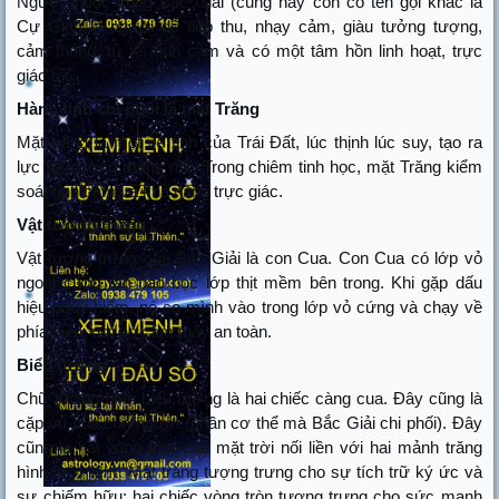
Người thuộc cung Bắc Giải (cung này còn có tên gọi khác là
Cự Giải) là người dễ
tiếp
thu, nhạy cảm, giàu tưởng tượng,
cảm thông, tử tế, tình cảm và có một tâm hồn linh hoạt, trực
giác tốt.
Hành tinh chi phối là mặt Trăng
Mặt trăng là một vệ tinh của Trái Đất, lúc thịnh lúc suy, tạo ra
lực từ trường mạnh mẽ. Trong chiêm tinh học, mặt Trăng kiểm
soát tình cảm và khả năng trực giác.
Vật tượng trưng
Vật tượng trưng của Bắc Giải là con Cua. Con Cua có lớp vỏ
ngoài cứng rắn bao bọc lớp thịt mềm bên trong. Khi gặp dấu
hiệu nguy hiểm, nó co mình vào trong lớp vỏ cứng và chạy về
phía biển, nơi nó cảm thấy an toàn.
Biểu tượng
Chữ tượng hình biểu tượng là hai chiếc càng cua. Đây cũng là
cặp vú của con người (phần cơ thể mà Bắc Giải chi phối). Đây
cũng là hai vòng tròn của mặt trời nối liền với hai mảnh trăng
hình lưỡi liềm. Mặt trăng tượng trưng cho sự tích trữ ký ức và
sự chiếm hữu; hai chiếc vòng tròn tượng trưng cho sức mạnh