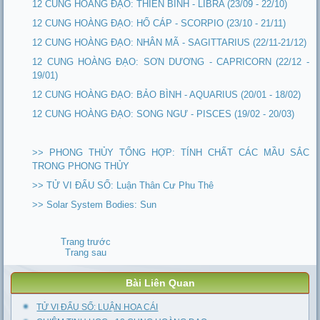
12 CUNG HOÀNG ĐẠO: THIÊN BÌNH - LIBRA (23/09 - 22/10)
12 CUNG HOÀNG ĐẠO: HỔ CÁP - SCORPIO (23/10 - 21/11)
12 CUNG HOÀNG ĐẠO: NHÂN MÃ - SAGITTARIUS (22/11-21/12)
12 CUNG HOÀNG ĐẠO: SƠN DƯƠNG - CAPRICORN (22/12 -
19/01)
12 CUNG HOÀNG ĐẠO: BẢO BÌNH - AQUARIUS (20/01 - 18/02)
12 CUNG HOÀNG ĐẠO: SONG NGƯ - PISCES (19/02 - 20/03)
>> PHONG THỦY TỔNG HỢP: TÍNH CHẤT CÁC MẦU SẮC
TRONG PHONG THỦY
>> TỬ VI ĐẨU SỐ: Luận Thân Cư Phu Thê
>> Solar System Bodies: Sun
Trang trước
Trang sau
Bài Liên Quan
TỬ VI ĐẨU SỐ: LUẬN HOA CÁI