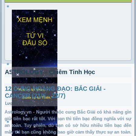
ASTROLOGY - Chiêm Tinh Học
12 CUNG HOÀNG ĐẠO: BẮC GIẢI -
CANCER (21/6 - 22/7)
Lượt xem: 6565
Astrology.vn - Người thuộc cung Bắc Giải có khả năng gìn
giữ tiền bạc rất tốt. Với bạn thì tiền bạc đồng nghĩa với sự
an toàn. Tuy nhiên, dù bạn có sở hữu nhiều tiền bạc đến
mấy thì bạn cũng không bao giờ cảm thấy thực sự an toàn.