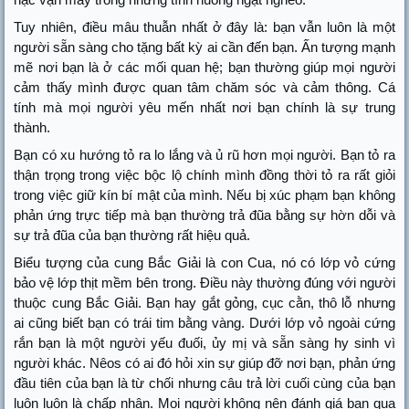
Tuy nhiên, điều mâu thuẫn nhất ở đây là: bạn vẫn luôn là một
người sẵn sàng cho tặng bất kỳ ai cần đến bạn. Ấn tượng mạnh
mẽ nơi bạn là ở các mối quan hệ; bạn thường giúp mọi người
cảm thấy mình được quan tâm chăm sóc và cảm thông. Cá
tính mà mọi người yêu mến nhất nơi bạn chính là sự trung
thành.
Bạn có xu hướng tỏ ra lo lắng và ủ rũ hơn mọi người. Bạn tỏ ra
thận trọng trong việc bộc lộ chính mình đồng thời tỏ ra rất giỏi
trong việc giữ kín bí mật của mình. Nếu bị xúc phạm bạn không
phản ứng trực tiếp mà bạn thường trả đũa bằng sự hờn dỗi và
sự trả đũa của bạn thường rất hiệu quả.
Biểu tượng của cung Bắc Giải là con Cua, nó có lớp vỏ cứng
bảo vệ lớp thịt mềm bên trong. Điều này thường đúng với người
thuộc cung Bắc Giải. Bạn hay gắt gỏng, cục cằn, thô lỗ nhưng
ai cũng biết bạn có trái tim bằng vàng. Dưới lớp vỏ ngoài cứng
rắn bạn là một người yếu đuối, ủy mị và sẵn sàng hy sinh vì
người khác. Nêos có ai đó hỏi xin sự giúp đỡ nơi bạn, phản ứng
đầu tiên của bạn là từ chối nhưng câu trả lời cuối cùng của bạn
luôn luôn là chấp nhận. Mọi người không nên đánh giá bạn qua