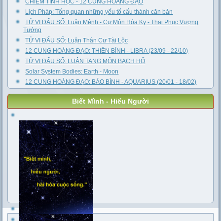
CHIÊM TINH HỌC - 12 CUNG HOÀNG ĐẠO
Lịch Pháp: Tổng quan những yếu tố cấu thành căn bản
TỬ VI ĐẨU SỐ: Luận Mệnh - Cự Môn Hóa Kỵ - Thai Phục Vượng
Tướng
TỬ VI ĐẨU SỐ: Luận Thân Cư Tài Lộc
12 CUNG HOÀNG ĐẠO: THIÊN BÌNH - LIBRA (23/09 - 22/10)
TỬ VI ĐẨU SỐ: LUẬN TANG MÔN BẠCH HỔ
Solar System Bodies: Earth - Moon
12 CUNG HOÀNG ĐẠO: BẢO BÌNH - AQUARIUS (20/01 - 18/02)
Biết Mình - Hiểu Người