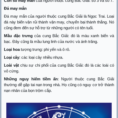
Con số may mắn
của người thuộc cung Bắc Giải: số 3 và số 7.
Đá may mắn
Đá may mắn của người thuộc cung Bắc Giải là Ngọc Trai. Loại
đá này biến vận rủi thành vận may, chuyển bại thành thắng. Nó
cũng đem đến sự hỗ trợ từ những người có tên tuổi.
Mầu đặc trưng
của cung Bắc Giải: đó là màu xanh biển và
bạc. Đây cũng là mầu lung linh của nước và ánh trăng.
Loại hoa
tượng trưng: phi yến và ô rô.
Loại cây
: các loại cây nhiều nhựa.
Loài vật
chịu sự chi phối của cung Bắc Giải: đó là các loài có
vỏ cứng.
Những nguy hiểm tiềm ẩn
: Người thuộc cung Bắc Giải
thường dễ gặp tai nạn trong nhà. Họ cũng có nguy cơ trở thành
nạn nhân của bọn trộm cắp.