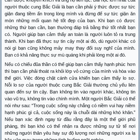
người thuộc cung Bắc Giải là bạn cần phải ý thức được sự tức
giận đang tiềm ẩn trong lòng mình và đừng để sự tức giận ăn
mòn những mối quan hệ tốt đẹp của bạn. Khi bạn có được
những thứ bạn cần, bạn thường đáp trả bằng thứ tốt nhất bạn
có. Người giúp bạn cảm thấy an toàn là người luôn tỏ ra trung
thành. Khi bạn đã thực sự tin cậy một ai đó, dù người khác có
nói gì bạn cũng không mảy may thay đổi suy nghĩ của mình.
Bạn có khả năng thực sự mù quáng khi phải lòng một ai đó.
Nếu có chiếu đũa thần có thể giúp bạn cảm thấy hạnh phúc hơn
thì bạn cần phải thoát ra khỏi lớp vỏ cứng của mình và hòa vào
thế giới. Việc đóng chặt cánh cửa khiến bạn cảm thấy lo sợ.
Nỗi lo sợ của người thuộc cung Bắc Giải thường chủ yếu liên
quan đến sự tin cậy. Bạn không tin vào người khác, không tin
vào vũ trụ, không tin vào chính mình. Một người Bắc Giải có thể
nói như sau: “Trong cuộc sống này chẳng có niềm vui hay niềm
hạnh phúc gì cả, cuộc sống này là chuỗi dài những khó khăn.”
Nếu bạn xác định ngay từ đầu rằng đây là một thế giới phũ
phàng, thì bạn khó có thể nhận ra được những sự tử tế nơi
những người thân yêu hay sự độ lượng nơi những người xa lạ
hặc vận may trong những tình huống ngặt nghèo.