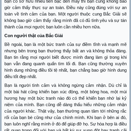
bạn có sở hữu nhiều tiền bạc đến mấy thì bạn cũng không bao
giờ cảm thấy thực sự an toàn. Điều này cũng đúng với sự an
toàn về tình cảm của bạn. Một người thuộc cung Bắc Giải sẽ
không bao giờ cảm thấy rằng mình đã có đủ tình yêu và sự tán
thành của mọi người; bạn luôn cần nhiều hơn nữa.
Con người thật của Bắc Giải
Bề ngoài, bạn là một bức tranh của sự điềm tĩnh và mạnh mẽ
nhưng bên trong bạn thường thấy bất an và không thỏa đáng.
Bạn tin rằng mọi người biết được mình đang làm gì trong khi
bạn vẫn đang quanh quẩn tìm lối đi. Bạn cũng thường xuyên
hình dung những điều tồi tệ nhất, bạn chẳng bao giờ hình dung
điều tốt đẹp nhất.
Bạn là người tình cảm và không ngừng cảm nhận. Dù chỉ là
một bài hát cũng khiến bạn xúc động, một bông hoa, một mùi
hương hay một bức tranh nào đó có thể khiến bạn nhớ lại kỷ
niệm của mình. Bạn cũng dễ dàng thấu hiểu những cảm nhận
của người khác. Thật vậy, bạn thường quan tâm tới những rắc
rối của bạn bè cũng như của chính mình. Khi bạn ở bên ai đó,
bạn luôn nghĩ rằng mình ở đó để giúp đỡ họ. Sự hòa hợp là điều
rất quan trọng đối với bạn và bất kỳ sự xung đột hay tranh cãi