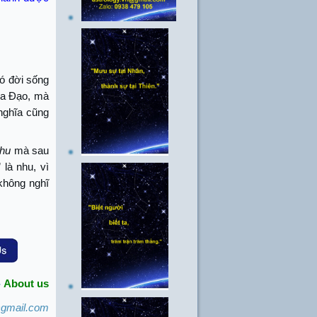
có đời sống
của Đạo, mà
nghĩa cũng
hu
mà sau
 là nhu, vì
 không nghĩ
-
About us
@gmail.com