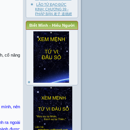
LÃO TỬ ĐẠO ĐỨC
KINH: CHƯƠNG 39 -
PHÁP BẢN 老子 道德經
Biết Mình - Hiểu Người
nh, cố năng
o mình, nên
nh ra ngoài
thành được