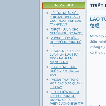
TRIẾT
Bài Viết HOT
TỬ BÌNH NHẬP MÔN
(5.8): XÁC ĐỊNH CÁCH
LÃO T
CỤC - NGÀY SINH CAN
TÂN 子平八字
德經
TAROT - LƯU Ý CHO
NGƯỜI MỚI HỌC TAROT
Astrology
PHONG THỦY TỔNG
thân mìn
HỢP: MÔI TRƯỜNG ĐÔ
THỊ
không tự
TƯỚNG MỆNH KHẢO
xử thế qu
LUẬN (10): LUẬN TỨ
ĐỘC - TAI MẮT MŨI
MIỆNG 人相學
LOGIC HÌNH THỨC:
NHỮNG QUY TẮC CƠ
BẢN
PHONG THỦY TỔNG
HỢP: CÁC GIÁC QUAN -
THỊ GIÁC
TRANG TỬ NAM HOA
KINH: CHƯƠNG 3 -
DƯỠNG SINH CHỦ -
PHÉP DƯỠNG SINH 莊子