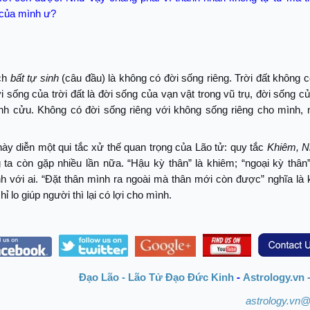
 của mình ư?
ch
bất tự sinh
(câu đầu) là không có đời sống riêng. Trời đất không 
ời sống của trời đất là đời sống của vạn vật trong vũ trụ, đời sống 
ĩnh cửu. Không có đời sống riêng với không sống riêng cho mình, 
y diễn một qui tắc xử thế quan trọng của Lão tử: quy tắc
Khiêm, N
ta còn gặp nhiều lần nữa. “Hậu kỳ thân” là khiêm; “ngoại kỳ thân”
h với ai. “Đặt thân mình ra ngoài mà thân mới còn được” nghĩa là
hỉ lo giúp người thì lại có lợi cho mình.
Đạo Lão - Lão Tử Đạo Đức Kinh
-
Astrology.vn 
astrology.vn