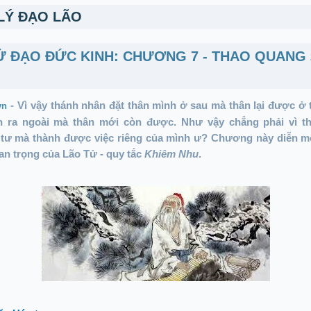
 LÝ ĐẠO LÃO
Ử ĐẠO ĐỨC KINH: CHƯƠNG 7 - THAO QUAN
-
Vì vậy thánh nhân đặt thân mình ở sau mà thân lại được ở 
.vn
h ra ngoài mà thân mới còn được. Như vậy chẳng phải vì t
 tư mà thành được việc riêng của mình ư? Chương này diễn mộ
an trọng của Lão Tử - quy tắc
Khiêm Nhu
.