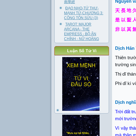
Nguyên v
南華經
ĐẠO NHO-TỨ THƯ-
天
長
地
MẠNH TỬ-CHƯƠNG 3:
CÔNG TÔN SỬU (3)
是
以
聖
TAROT: MAJOR
非
以
其
ARCANA - THE
EMPRESS - BỘ ẨN
CHÍNH - NỮ HOÀNG
Dịch Hán 
Luận Số Tử Vi
Thiên trườ
trường sin
Thị dĩ thán
Phi dĩ kì 
Dịch nghĩ
Trời đất t
mới trườn
Vì vậy thá
mà thân m