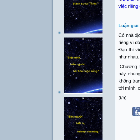
việc riêng
Luận giải
Có nhà dị
riêng vì đ
Đạo thì v
như nhau.
Chương nà
này chúng 
không tran
tới mình, c
(t/h)