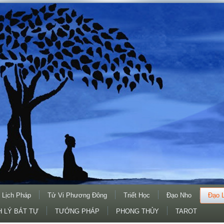
 Lịch Pháp
Tử Vi Phương Đông
Triết Học
Đạo Nho
Đạo 
 LÝ BÁT TỰ
TƯỚNG PHÁP
PHONG THỦY
TAROT