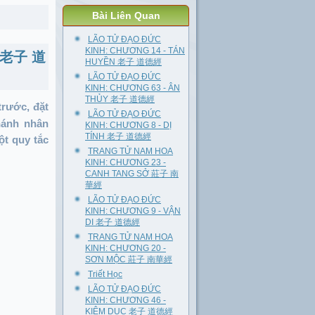
Bài Liên Quan
LÃO TỬ ĐẠO ĐỨC
KINH: CHƯƠNG 14 - TÁN
G 老子 道
HUYỀN 老子 道德經
LÃO TỬ ĐẠO ĐỨC
KINH: CHƯƠNG 63 - ÂN
THỦY 老子 道德經
trước, đặt
LÃO TỬ ĐẠO ĐỨC
hánh nhân
KINH: CHƯƠNG 8 - DỊ
TÍNH 老子 道德經
t quy tắc
TRANG TỬ NAM HOA
KINH: CHƯƠNG 23 -
CANH TANG SỞ 莊子 南
華經
LÃO TỬ ĐẠO ĐỨC
KINH: CHƯƠNG 9 - VẬN
DI 老子 道德經
TRANG TỬ NAM HOA
KINH: CHƯƠNG 20 -
SƠN MỘC 莊子 南華經
Triết Học
LÃO TỬ ĐẠO ĐỨC
KINH: CHƯƠNG 46 -
KIỆM DỤC 老子 道德經