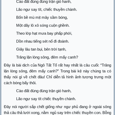
Cào đất đùng đùng trận gió hanh,
Lão ngư say tít, chiếc thuyền chành.
Bốn bề mù mịt mây sầm bóng,
Một dãy lô xô sóng cuộn ghềnh.
Theo lớp hạt mưa bay phấp phới,
Dồn nhau tiếng sét nổ đì đoành.
Giây lâu tan bụi, bên trời tạnh,
Trăng lặn lòng sông, đêm mấy canh?
Đây là bài dịch của Ngô Tất Tố rất hay nhất là câu cuối: “Trăng
lặn lòng sông, đêm mấy canh?” Trong bài kệ này chúng ta có
thấy nói gì về chết đâu! Chỉ diễn tả hình ảnh tượng trưng một
cách bóng bẩy thôi.
Cào đất đùng đùng trận gió hanh,
Lão ngư say tít chiếc thuyền chành.
Đây nói người sắp chết giống như ngư phủ đang ở ngoài sông
thả câu thả lưới xong, nằm ngủ say trên chiếc thuyền con. Bỗng