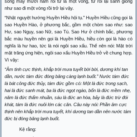
sống mấy mươi năm rồi tử là một vòng, tử rồi lại sanh giống
như sao đi một vòng rồi trở lại vậy.
“Nhật nguyệt hướng Huyền Hiều hội tụ.” Huyền Hiều cũng gọi là
sao Huyền Hào, ở phương bắc, gồm một chòm sao như: sao
Hư, sao Ngụy, sao Nữ, sao Tú. Sao Hư ở chính bắc, phương
bắc màu huyền nên gọi là Huyền Hiều, hiều còn gọi là hào có
nghĩa là hư hao, tức là nói ngôi sao xấu
.
Thế nên nói: Mặt trời
mặt trăng ứng hiện, ngôi sao xấu Huyền Hiều trở về chung hợp.
Vì vậy:
“Âm tinh cực thịnh, khắp trời mưa tuyết bời bời, dương khí tan
dần, nước tám đức đóng băng càng lạnh buốt.” Nước tám đức
là bát công đức thủy, tám đức gồm có: Một là đức trong sạch,
hai là đức sanh mát, ba là đức ngọt ngào, bốn là đức mềm nhẹ,
năm là đức thấm nhuần, sáu là đức an hòa, bảy là đức trừ đói
khát, tám là đức nuôi lớn các căn. Câu này nói: Phần âm cực
thịnh nên khắp trời mưa tuyết, khí dương tan dần nên nước tám
đức bị đóng băng lạnh buốt.
Kệ rằng: