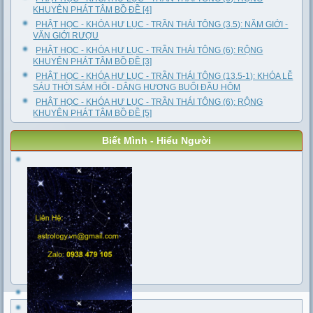
KHUYÊN PHÁT TÂM BỒ ĐỀ [4]
PHẬT HỌC - KHÓA HƯ LỤC - TRẦN THÁI TÔNG (3.5): NĂM GIỚI -
VĂN GIỚI RƯỢU
PHẬT HỌC - KHÓA HƯ LỤC - TRẦN THÁI TÔNG (6): RỘNG
KHUYÊN PHÁT TÂM BỒ ĐỀ [3]
PHẬT HỌC - KHÓA HƯ LỤC - TRẦN THÁI TÔNG (13.5-1): KHÓA LỄ
SÁU THỜI SÁM HỐI - DÂNG HƯƠNG BUỔI ĐẦU HÔM
PHẬT HỌC - KHÓA HƯ LỤC - TRẦN THÁI TÔNG (6): RỘNG
KHUYÊN PHÁT TÂM BỒ ĐỀ [5]
Biết Mình - Hiểu Người