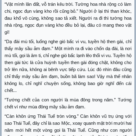
“Vật mình lăn đất, vỗ trán kêu trời. Tường hoa nhà rộng có làm
chi, ngọc đụn vàng kho rồi cũng bỏ.” Người ở lại thì than khóc,
đau khổ vô cùng, không sao tả xiết. Người ra đi thì tường hoa
nhà rộng, ngọc đụn vàng kho đều bỏ lại, đâu có mang theo vật
gì!
“Dạ đài mù tối, luống nghe gió bấc vi vu, tuyền hộ then gài, chỉ
thấy mây sầu ảm đạm.” Một mình ra đi vào chốn dạ đài, là nơi
mù tối, gọi là âm ti, chỉ nghe gió bấc lạnh lẽo thổi vi vu. Tuyền hộ
then gài tức là cửa huỳnh tuyền then gài đóng chặt, không cho
trở lên nữa, không ai bênh vực tiếp cứu. Lúc đó nhìn đâu cũng
chỉ thấy mây sầu ảm đạm, buồn bã làm sao! Vậy mà thế nhân
không lo, chỉ nghĩ chuyện sống, không bao giờ nghĩ đến cái
chết...
“Tướng chết của con người là mùa đông trong năm.” Tướng
chết ví như mùa đông mây sầu ảm đạm.
“Càn khôn ứng Thái Tuế tròn vòng.” Càn khôn vũ trụ ứng với
sao Thái Tuế, đây chỉ là sao Mộc, xoay quanh mặt trời mười hai
năm mới hết một vòng gọi là Thái Tuế. Cũng như con người