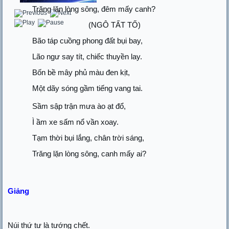
Trăng lặn lòng sông, đêm mấy canh?
(NGÔ TẤT TỐ)
Bão táp cuồng phong đất bụi bay,
Lão ngư say tít, chiếc thuyền lay.
Bốn bề mây phủ màu đen kịt,
Một dãy sóng gầm tiếng vang tai.
Sầm sập trận mưa ào ạt đổ,
Ì ầm xe sấm nổ vần xoay.
Tạm thời bụi lắng, chân trời sáng,
Trăng lặn lòng sông, canh mấy ai?
Giảng
Núi thứ tư là tướng chết.