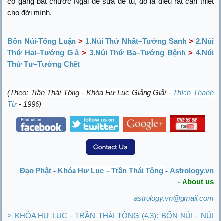
cố gắng bắt chước Ngài để sửa để tu, đó là điều rất cần thiết
cho đời mình.
Bốn Núi-Tổng Luận
>
1.Núi Thứ Nhất–Tướng Sanh
>
2.Núi
Thứ Hai–Tướng Già
>
3.Núi Thứ Ba–Tướng Bệnh
>
4.Núi
Thứ Tư–Tướng Chết
(Theo: Trần Thái Tông - Khóa Hư Lục Giảng Giải -
Thích Thanh
Từ
- 1996)
Khóa Hư Lục –
Trần Thái Tông
Đạo Phật
-
-
Astrology.vn
-
About us
astrology.vn@gmail.com
> KHÓA HƯ LỤC - TRẦN THÁI TÔNG (4.3): BỐN NÚI - NÚI