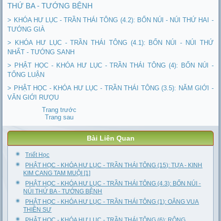
THỨ BA - TƯỚNG BỆNH
> KHÓA HƯ LỤC - TRẦN THÁI TÔNG (4.2): BỐN NÚI - NÚI THỨ HAI -
TƯỚNG GIÀ
> KHÓA HƯ LỤC - TRẦN THÁI TÔNG (4.1): BỐN NÚI - NÚI THỨ
NHẤT - TƯỚNG SANH
> PHẬT HỌC - KHÓA HƯ LỤC - TRẦN THÁI TÔNG (4): BỐN NÚI -
TỔNG LUẬN
> PHẬT HỌC - KHÓA HƯ LỤC - TRẦN THÁI TÔNG (3.5): NĂM GIỚI -
VĂN GIỚI RƯỢU
Trang trước
Trang sau
Bài Liên Quan
Triết Học
PHẬT HỌC - KHÓA HƯ LỤC - TRẦN THÁI TÔNG (15): TỰA - KINH
KIM CANG TAM MUỘI [1]
PHẬT HỌC - KHÓA HƯ LỤC - TRẦN THÁI TÔNG (4.3): BỐN NÚI -
NÚI THỨ BA - TƯỚNG BỆNH
PHẬT HỌC - KHÓA HƯ LỤC - TRẦN THÁI TÔNG (1): OÂNG VUA
THIỀN SƯ
PHẬT HỌC - KHÓA HƯ LỤC - TRẦN THÁI TÔNG (6): RỘNG