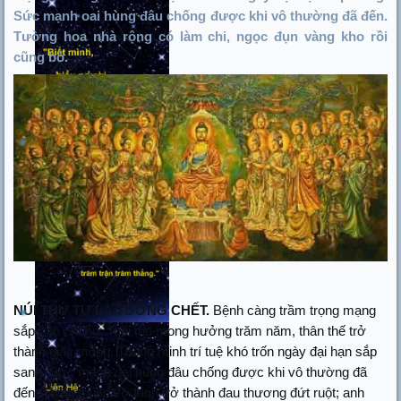
Sức mạnh oai hùng đâu chống được khi vô thường đã đến.
Tường hoa nhà rộng có làm chi, ngọc đụn vàng kho rồi
cũng bỏ.
NÚI THỨ TƯ LÀ TƯỚNG CHẾT.
Bệnh càng trầm trọng mạng
sắp cáo chung. Tuổi thọ mong hưởng trăm năm, thân thế trở
thành giấc mộng. Thông minh trí tuệ khó trốn ngày đại hạn sắp
sang. Sức mạnh oai hùng đâu chống được khi vô thường đã
đến. Thiếp thuận vợ trinh trở thành đau thương đứt ruột; anh