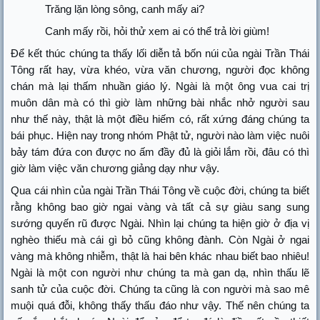
Trăng lặn lòng sông, canh mấy ai?
Canh mấy rồi, hỏi thử xem ai có thể trả lời giùm!
Để kết thúc chúng ta thấy lối diễn tả bốn núi của ngài Trần Thái
Tông rất hay, vừa khéo, vừa văn chương, người đọc không
chán mà lại thấm nhuần giáo lý. Ngài là một ông vua cai trị
muôn dân mà có thì giờ làm những bài nhắc nhở người sau
như thế này, thật là một điều hiếm có, rất xứng đáng chúng ta
bái phục. Hiện nay trong nhóm Phật tử, người nào làm việc nuôi
bảy tám đứa con được no ấm đầy đủ là giỏi lắm rồi, đâu có thì
giờ làm việc văn chương giảng dạy như vậy.
Qua cái nhìn của ngài Trần Thái Tông về cuộc đời, chúng ta biết
rằng không bao giờ ngai vàng và tất cả sự giàu sang sung
sướng quyến rũ được Ngài. Nhìn lại chúng ta hiện giờ ở địa vị
nghèo thiếu mà cái gì bỏ cũng không đành. Còn Ngài ở ngai
vàng mà không nhiễm, thật là hai bên khác nhau biết bao nhiêu!
Ngài là một con người như chúng ta mà gan dạ, nhìn thấu lẽ
sanh tử của cuộc đời. Chúng ta cũng là con người mà sao mê
muội quá đỗi, không thấy thấu đáo như vậy. Thế nên chúng ta