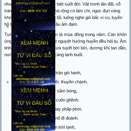
nhường em kính vội nên ly biệt suốt đời. Vật mình lăn đất, vỗ
trán kêu trời. Tường hoa nhà rộng có làm chi, ngọc đụn vàng
kho rồi cũng bỏ. Dạ đài mù tối, luống nghe gió bấc vi vu, tuyền
hộ then gài, chỉ thấy mây sầu ảm đạm.
Tướng chết của con người là mùa đông trong năm. Càn khôn
ứng Thái tuế tròn vòng,nhật nguyệt hướng huyền đều hội tụ. Âm
tinh cực thịnh
,
khắp trời mưa tuyết bời bời, dương khí tan dần,
nước tám đức đóng băng càng lạnh buốt.
Kệ rằng:
Cào đất đùng đùng trận gió hanh,
Lão ngư say tít, chiếc thuyền chành.
Bốn bề mù mịt mây sầm bóng,
Một dãy lô xô sóng cuộn ghềnh.
Theo lớp hạt mưa bay phấp phới,
Dồn nhau tiếng sét nổ đì đoành.
Giây lâu tan bụi, bên trời tạnh,