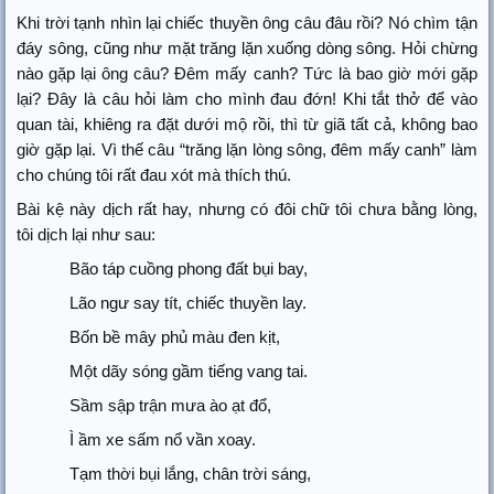
Khi trời tạnh nhìn lại chiếc thuyền ông câu đâu rồi? Nó chìm tận
đáy sông, cũng như mặt trăng lặn xuống dòng sông. Hỏi chừng
nào gặp lại ông câu? Đêm mấy canh? Tức là bao giờ mới gặp
lại? Đây là câu hỏi làm cho mình đau đớn! Khi tắt thở để vào
quan tài, khiêng ra đặt dưới mộ rồi, thì từ giã tất cả, không bao
giờ gặp lại. Vì thế câu “trăng lặn lòng sông, đêm mấy canh” làm
cho chúng tôi rất đau xót mà thích thú.
Bài kệ này dịch rất hay, nhưng có đôi chữ tôi chưa bằng lòng,
tôi dịch lại như sau:
Bão táp cuồng phong đất bụi bay,
Lão ngư say tít, chiếc thuyền lay.
Bốn bề mây phủ màu đen kịt,
Một dãy sóng gầm tiếng vang tai.
Sầm sập trận mưa ào ạt đổ,
Ì ầm xe sấm nổ vần xoay.
Tạm thời bụi lắng, chân trời sáng,