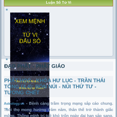
Luận Số Tử Vi
ĐẠO PHẬT - PHẬT GIÁO
PHẬT HỌC - KHÓA HƯ LỤC - TRẦN THÁI
TÔNG (4.4): BỐN NÚI - NÚI THỨ TƯ -
TƯỚNG CHẾT
Bệnh càng trầm trọng mạng sắp cáo chung.
-
Astrology.vn
Tuổi thọ mong hưởng trăm năm, thân thế trở thành giấc
mộng. Thông minh trí tuệ khó trốn ngày đại hạn sắp sang.