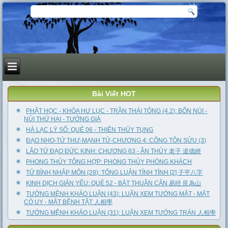
Bài Viết HOT
PHẬT HỌC - KHÓA HƯ LỤC - TRẦN THÁI TÔNG (4.2): BỐN NÚI -
NÚI THỨ HAI - TƯỚNG GIÀ
HÀ LẠC LÝ SỐ: QUẺ 06 - THIÊN THỦY TỤNG
ĐẠO NHO-TỨ THƯ-MẠNH TỬ-CHƯƠNG 4: CÔNG TÔN SỬU (3)
LÃO TỬ ĐẠO ĐỨC KINH: CHƯƠNG 63 - ÂN THỦY 老子 道德經
PHONG THỦY TỔNG HỢP: PHONG THỦY PHÒNG KHÁCH
TỬ BÌNH NHẬP MÔN (28): TỔNG LUẬN TÍNH TÌNH [2] 子平八字
KINH DỊCH GIẢN YẾU: QUẺ 52 - BÁT THUẦN CẤN 易经 艮為山
TƯỚNG MỆNH KHẢO LUẬN (43): LUẬN XEM TƯỚNG MẮT - MẮT
CÓ UY - MẮT BỆNH TẬT 人相學
TƯỚNG MỆNH KHẢO LUẬN (31): LUẬN XEM TƯỚNG TRÁN 人相學