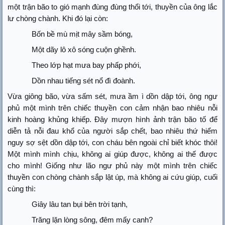
một trận bão to gió mạnh đùng đùng thổi tới, thuyền của ông lắc
lư chòng chành. Khi đó lại còn:
Bốn bề mù mịt mây sầm bóng,
Một dãy lô xô sóng cuộn ghềnh.
Theo lớp hạt mưa bay phấp phới,
Dồn nhau tiếng sét nổ đì đoành.
Vừa giông bão, vừa sấm sét, mưa ầm ì dồn dập tới, ông ngư
phủ một mình trên chiếc thuyền con cảm nhận bao nhiêu nỗi
kinh hoàng khủng khiếp. Đây mượn hình ảnh trận bão tố để
diễn tả nỗi đau khổ của người sắp chết, bao nhiêu thứ hiểm
nguy sợ sệt dồn dập tới, con cháu bên ngoài chỉ biết khóc thôi!
Một mình mình chịu, không ai giúp được, không ai thế được
cho mình! Giống như lão ngư phủ này một mình trên chiếc
thuyền con chòng chành sắp lật úp, mà không ai cứu giúp, cuối
cùng thì:
Giây lâu tan bụi bên trời tạnh,
Trăng lặn lòng sông, đêm mấy canh?