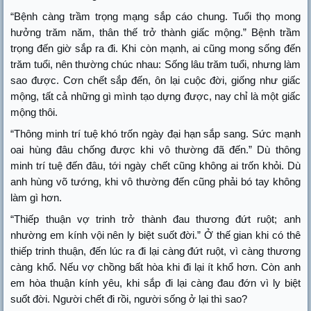
“Bệnh càng trầm trọng mạng sắp cáo chung. Tuổi thọ mong
hưởng trăm năm, thân thế trở thành giấc mộng.” Bệnh trầm
trọng đến giờ sắp ra đi. Khi còn mạnh, ai cũng mong sống đến
trăm tuổi, nên thường chúc nhau: Sống lâu trăm tuổi, nhưng làm
sao được. Cơn chết sắp đến, ôn lại cuộc đời, giống như giấc
mộng, tất cả những gì mình tạo dựng được, nay chỉ là một giấc
mộng thôi.
“Thông minh trí tuệ khó trốn ngày đại hạn sắp sang. Sức mạnh
oai hùng đâu chống được khi vô thường đã đến.” Dù thông
minh trí tuệ đến đâu, tới ngày chết cũng không ai trốn khỏi. Dù
anh hùng võ tướng, khi vô thường đến cũng phải bó tay không
làm gì hơn.
“Thiếp thuận vợ trinh trở thành đau thương đứt ruột; anh
nhường em kính vội nên ly biệt suốt đời.” Ở thế gian khi có thê
thiếp trinh thuận, đến lúc ra đi lại càng đứt ruột, vì càng thương
càng khổ. Nếu vợ chồng bất hòa khi đi lại ít khổ hơn. Còn anh
em hòa thuận kính yêu, khi sắp đi lại càng đau đớn vì ly biệt
suốt đời. Người chết đi rồi, người sống ở lại thì sao?