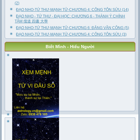
(2)
ĐẠO NHO-TỨ THƯ-MẠNH TỬ-CHƯƠNG 4: CÔNG TÔN SỬU (14)
ĐẠO NHO - TỨ THƯ - ĐẠI HỌC: CHƯƠNG 6 - THÀNH Ý CHÍNH
TÂM 儒道 四書 大學
ĐẠO NHO-TỨ THƯ-MẠNH TỬ-CHƯƠNG 6: ĐẰNG VĂN CÔNG (5)
ĐẠO NHO-TỨ THƯ-MẠNH TỬ-CHƯƠNG 4: CÔNG TÔN SỬU (3)
Biết Mình - Hiểu Người