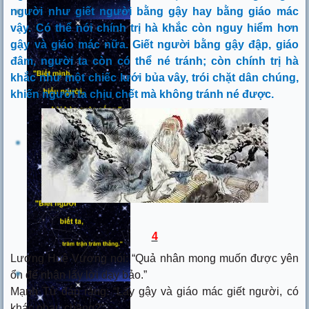
người như giết người bằng gậy hay bằng giáo mác
vậy. Có thể nói chính trị hà khắc còn nguy hiểm hơn
gậy và giáo mác nữa. Giết người bằng gậy đập, giáo
đâm, người ta còn có thể né tránh; còn chính trị hà
khắc như một chiếc lưới bủa vây, trói chặt dân chúng,
khiến người ta chịu chết mà không tránh né được.
4
Lương Huệ Vương nói: “Quả nhân mong muốn được yên
ổn để nhận lấy lời dạy bảo.”
Mạnh Tử đáp rằng: “Lấy gậy và giáo mác giết người, có
khác nhau chăng?”