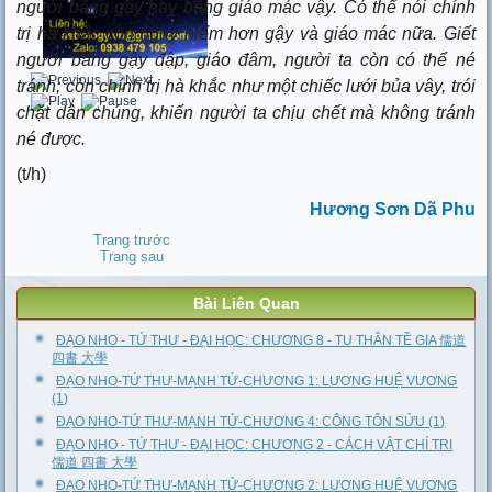
người bằng gậy hay bằng giáo mác vậy. Có thể nói chính
trị hà khắc còn nguy hiểm hơn gậy và giáo mác nữa. Giết
người bằng gậy đập, giáo đâm, người ta còn có thể né
tránh; còn chính trị hà khắc như một chiếc lưới bủa vây, trói
chặt dân chúng, khiến người ta chịu chết mà không tránh
né được.
(t/h)
Hương Sơn Dã Phu
Trang trước
Trang sau
Bài Liên Quan
ĐẠO NHO - TỨ THƯ - ĐẠI HỌC: CHƯƠNG 8 - TU THÂN TỀ GIA 儒道
四書 大學
ĐẠO NHO-TỨ THƯ-MẠNH TỬ-CHƯƠNG 1: LƯƠNG HUỆ VƯƠNG
(1)
ĐẠO NHO-TỨ THƯ-MẠNH TỬ-CHƯƠNG 4: CÔNG TÔN SỬU (1)
ĐẠO NHO - TỨ THƯ - ĐẠI HỌC: CHƯƠNG 2 - CÁCH VẬT CHÍ TRI
儒道 四書 大學
ĐẠO NHO-TỨ THƯ-MẠNH TỬ-CHƯƠNG 2: LƯƠNG HUỆ VƯƠNG