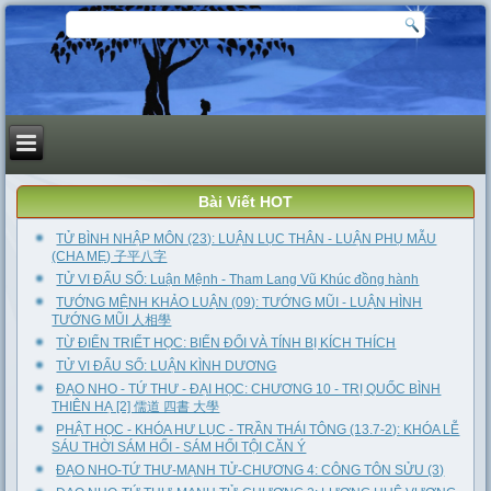
Bài Viết HOT
TỬ BÌNH NHẬP MÔN (23): LUẬN LỤC THÂN - LUẬN PHỤ MẪU
(CHA MẸ) 子平八字
TỬ VI ĐẨU SỐ: Luận Mệnh - Tham Lang Vũ Khúc đồng hành
TƯỚNG MỆNH KHẢO LUẬN (09): TƯỚNG MŨI - LUẬN HÌNH
TƯỚNG MŨI 人相學
TỪ ĐIỂN TRIẾT HỌC: BIẾN ĐỔI VÀ TÍNH BỊ KÍCH THÍCH
TỬ VI ĐẨU SỐ: LUẬN KÌNH DƯƠNG
ĐẠO NHO - TỨ THƯ - ĐẠI HỌC: CHƯƠNG 10 - TRỊ QUỐC BÌNH
THIÊN HẠ [2] 儒道 四書 大學
PHẬT HỌC - KHÓA HƯ LỤC - TRẦN THÁI TÔNG (13.7-2): KHÓA LỄ
SÁU THỜI SÁM HỐI - SÁM HỐI TỘI CĂN Ý
ĐẠO NHO-TỨ THƯ-MẠNH TỬ-CHƯƠNG 4: CÔNG TÔN SỬU (3)