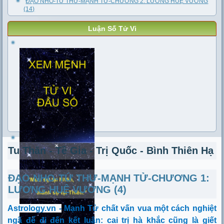
ĐẠO NHO-TỨ THƯ-MẠNH TỬ-CHƯƠNG 2: LƯƠNG HUỆ VƯƠNG
(14)
Luận Số Tử Vi
Tu Thân - Tề Gia - Trị Quốc - Bình Thiên Hạ
ĐẠO NHO-TỨ THƯ-MẠNH TỬ-CHƯƠNG 1:
LƯƠNG HUỆ VƯƠNG (4)
Astrology.vn -
Mạnh Tử chất vấn vua một cách nghiệt
ngã để đi đến kết luận: cai trị hà khắc cũng là giết