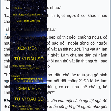
Trả lời: “Chẳng có gì khác nhau.”
“Lấy giáo mác và chính trị (giết người) có khác nhau
chăng?”
Trả lời: “Chẳng khác gì nhau.”
[Mạnh Tử] nói tiếp: “Nhà bếp có thịt béo, chuồng ngựa có
ngựa béo. Dân chúng có sắc đói, ngoài đồng có người
chết đói. Thế là để cho thú vật ăn thịt người. Thú vật ăn lẫn
nhau, vả lại người ta còn ghét. Làm cha mẹ dân thi hành
chính trị mà không truất khỏi nạn thú vật ăn thịt người, sao
lại làm cha mẹ dân được?
Thầy Trọng Ni nói: “Kẻ khởi đầu chế tác ra tượng gỗ hình
người, có đáng không con nối dõi chăng?” Đó là kẻ làm
hình tượng người mà dùng, có coi như thế chăng, kẻ
khiến cho dân đói đến chết?”
Bình lược
:
Mạnh Tử chất vấn vua một cách nghiệt ngã để
đi đến kết luận: cai trị hà khắc cũng là giết người như giết