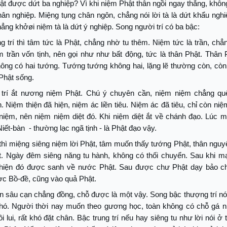
ật được dứt ba nghiệp? Vì khi niệm Phật thân ngồi ngay thẳng, khô
thân nghiệp. Miệng tụng chân ngôn, chẳng nói lời tà là dứt khẩu ngh
chẳng khởøi niệm tà là dứt ý nghiệp. Song người trí có ba bậc:
 trí thì tâm tức là Phật, chẳng nhờ tu thêm. Niệm tức là trần, ch
 trần vốn tịnh, nên gọi như như bất động, tức là thân Phật. Thân 
không có hai tướng. Tướng tướng không hai, lặng lẽ thường còn, cò
 Phật sống.
 trí ắt nương niệm Phật. Chú ý chuyên cần, niệm niệm chẳng qu
n. Niệm thiện đã hiện, niệm ác liền tiêu. Niệm ác đã tiêu, chỉ còn niệ
 niệm, nên niệm niệm diệt đó. Khi niệm diệt ắt về chánh đạo. Lúc 
Niết-bàn
- thường lạc ngã tịnh - là Phật đạo vậy.
 thì miệng siêng niệm lời Phật, tâm muốn thấy tướng Phật, thân ngu
. Ngày đêm siêng năng tu hành, không có thối chuyển. Sau khi m
thiện đó được sanh về nước Phật. Sau được chư Phật dạy bảo c
c Bồ-đề, cũng vào quả Phật.
n sâu cạn chẳng đồng, chỗ được là một vậy. Song bậc thượng trí nó
khó. Người thời nay muốn theo gương học, toàn không có chỗ gá n
ồi lui, rất khó đặt chân. Bậc trung trí nếu hay siêng tu như lời nói ở t