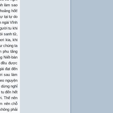
nh làm sao
 hoảng hốt!
ự tại tự do
n ngài Vĩnh
gười tu khi
ói sanh tử,
ơi kia, khi
hư chúng ta
m phu tăng
ng Niết-bàn
h đều được
gài đạt đến
ời sau làm
heo nguyện
u dừng nghỉ
 tu đến hết
i. Thế nên
ệm nên chỗ
không phải