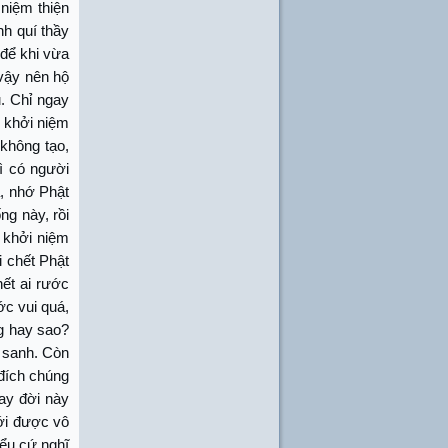
niệm thiện
nh quí thầy
 để khi vừa
 vậy nên hộ
ụ. Chỉ ngay
y khởi niệm
 không tạo,
ì có người
a, nhớ Phật
ng này, rồi
i khởi niệm
i chết Phật
hết ai rước
ớc vui quá,
ng hay sao?
ô sanh. Còn
 đích chúng
gay đời này
mới được vô
iểu cứ nghĩ