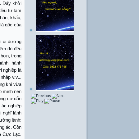
.. Dấy khởi
 đều từ tâm
thân, khẩu,
 là gốc của
ẫn đi đường
niệm đó đều
 hơn, trong
hành, hành
i nghiệp là
nhập v.v...
ưng khi vừa
vô minh nên
động cơ dẫn
p ác nghiệp
i nghĩ lành
đường lành;
ờng ác. Còn
về Cực Lạc.