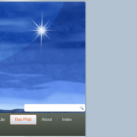
Lão
Đạo Phật
About
Index