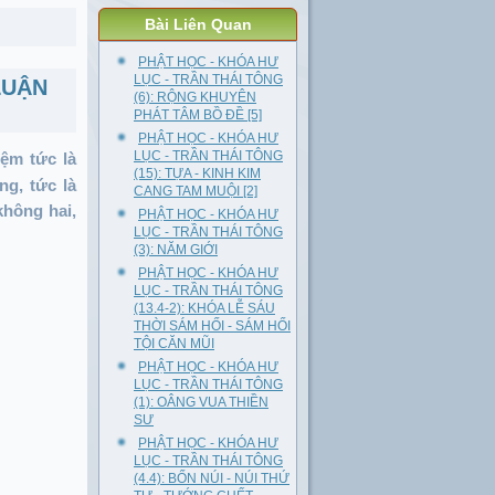
Bài Liên Quan
PHẬT HỌC - KHÓA HƯ
LỤC - TRẦN THÁI TÔNG
LUẬN
(6): RỘNG KHUYÊN
PHÁT TÂM BỒ ĐỀ [5]
PHẬT HỌC - KHÓA HƯ
LỤC - TRẦN THÁI TÔNG
iệm tức là
(15): TỰA - KINH KIM
ng, tức là
CANG TAM MUỘI [2]
không hai,
PHẬT HỌC - KHÓA HƯ
LỤC - TRẦN THÁI TÔNG
(3): NĂM GIỚI
PHẬT HỌC - KHÓA HƯ
LỤC - TRẦN THÁI TÔNG
(13.4-2): KHÓA LỄ SÁU
THỜI SÁM HỐI - SÁM HỐI
TỘI CĂN MŨI
PHẬT HỌC - KHÓA HƯ
LỤC - TRẦN THÁI TÔNG
(1): OÂNG VUA THIỀN
SƯ
PHẬT HỌC - KHÓA HƯ
LỤC - TRẦN THÁI TÔNG
(4.4): BỐN NÚI - NÚI THỨ