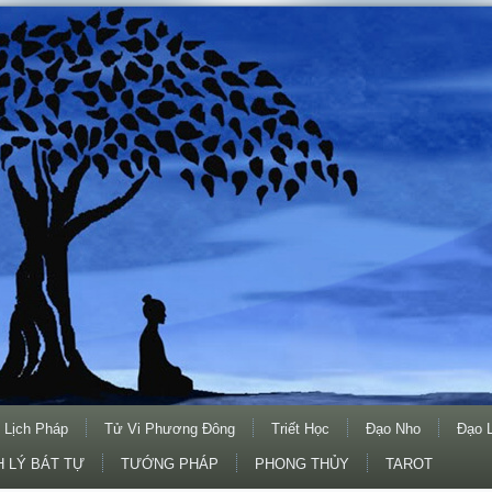
 Lịch Pháp
Tử Vi Phương Đông
Triết Học
Đạo Nho
Đạo 
 LÝ BÁT TỰ
TƯỚNG PHÁP
PHONG THỦY
TAROT