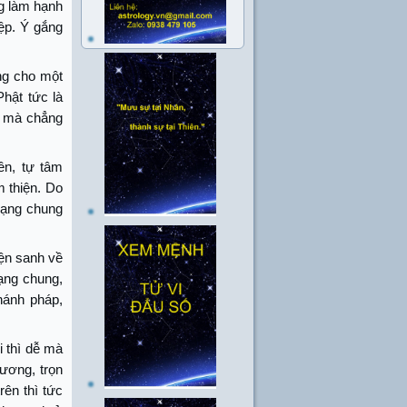
ng làm hạnh
iệp. Ý gắng
ẳng cho một
Phật tức là
n mà chẳng
ên, tự tâm
m thiện. Do
mạng chung
yện sanh về
ạng chung,
hánh pháp,
i thì dễ mà
ương, trọn
rên thì tức