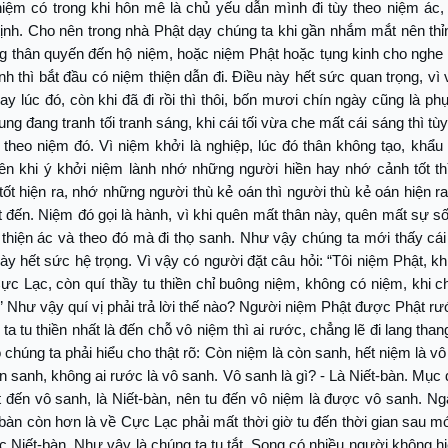
iệm có trong khi hôn mê là chủ yếu dẫn mình đi tùy theo niệm ác, 
ịnh. Cho nên trong nhà Phật dạy chúng ta khi gần nhắm mắt nên thỉ
g thân quyến đến hộ niệm, hoặc niệm Phật hoặc tụng kinh cho nghe
ỉnh thì bắt đầu có niệm thiện dẫn đi. Điều này hết sức quan trọng, vì
ay lúc đó, còn khi đã đi rồi thì thôi, bốn mươi chín ngày cũng là ph
ung đang tranh tối tranh sáng, khi cái tối vừa che mất cái sáng thì tù
i theo niệm đó. Vì niệm khởi là nghiệp, lúc đó thân không tạo, khẩu
nên khi ý khởi niệm lành nhớ những người hiền hay nhớ cảnh tốt th
tốt hiện ra, nhớ những người thù kẻ oán thì người thù kẻ oán hiện r
t đến. Niệm đó gọi là hành, vì khi quên mất thân này, quên mất sự số
thiện ác và theo đó mà đi thọ sanh. Như vậy chúng ta mới thấy cá
này hết sức hệ trọng. Vì vậy có người đặt câu hỏi: “Tôi niệm Phật, kh
c Lạc, còn quí thầy tu thiền chỉ buông niệm, không có niệm, khi c
” Như vậy quí vị phải trả lời thế nào? Người niệm Phật được Phật rư
ta tu thiền nhất là đến chỗ vô niệm thì ai rước, chẳng lẽ đi lang tha
 chúng ta phải hiểu cho thật rõ: Còn niệm là còn sanh, hết niệm là v
n sanh, không ai rước là vô sanh. Vô sanh là gì? - Là Niết-bàn. Mục
ạt đến vô sanh, là Niết-bàn, nên tu đến vô niệm là được vô sanh. N
bàn còn hơn là về Cực Lạc phải mất thời giờ tu đến thời gian sau 
 Niết-bàn. Như vậy là chúng ta tu tắt. Song có nhiều người không h