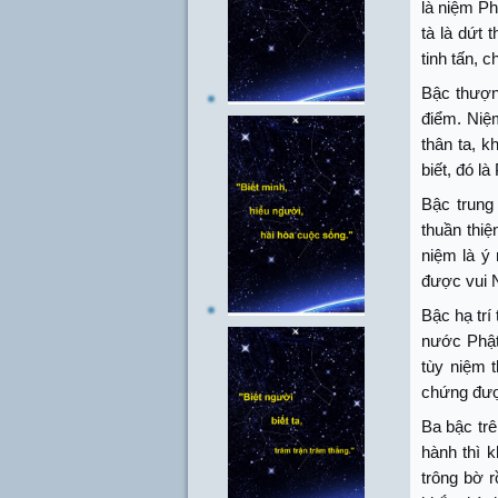
là niệm Ph
tà là dứt 
tinh tấn, 
Bậc thượng
điểm. Niệm
thân ta, 
biết, đó là
Bậc trung
thuần thiệ
niệm là ý
được vui 
Bậc hạ trí
nước Phật
tùy niệm 
chứng đượ
Ba bậc trê
hành thì 
trông bờ r