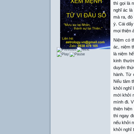
thì gọi là
nghĩ ác là
mà ra, đó 
ý. Cái dấy
mọi thiện 
Niệm có th
ác, niệm t
là niệm hế
kinh thườ
duyên thức
hành. Từ c
Nếu tâm th
khởi nghĩ 
mới khởi n
mình đi. V
thiện hiện
thì ngay đ
nếu khởi n
khởi nghĩ 