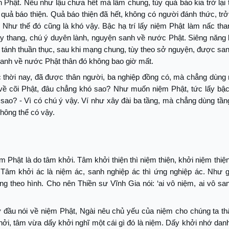
 Phật. Nếu như lậu chưa hết mà lâm chung, tùy quả báo kia trở lại
quả báo thiện. Quả báo thiện đã hết, không có người đánh thức, trở 
Như thế đó cũng là khó vậy. Bậc hạ trí lấy niệm Phật làm nấc than
ây thang, chú ý duyên lành, nguyện sanh về nước Phật. Siêng năng 
 tánh thuần thục, sau khi mạng chung, tùy theo sở nguyện, được s
sanh về nước Phật thân đó không bao giờ mất.
 thời nay, đã được thân người, ba nghiệp đồng có, mà chẳng dùng 
về cõi Phật, đâu chẳng khó sao? Như muốn niệm Phật, tức lấy bậc 
 sao? - Vì có chú ý vậy. Ví như xây đài ba tầng, mà chẳng dùng tầ
không thể có vậy.
 Phật là do tâm khởi. Tâm khởi thiện thì niệm thiện, khởi niệm thiện
. Tâm khởi ác là niệm ác, sanh nghiệp ác thì ứng nghiệp ác. Như 
ng theo hình. Cho nên Thiền sư Vĩnh Gia nói: ‘ai vô niệm, ai vô san
 đầu nói về niệm Phật, Ngài nêu chủ yếu của niệm cho chúng ta thấ
ởi, tâm vừa dấy khởi nghĩ một cái gì đó là niệm. Dấy khởi nhớ dan