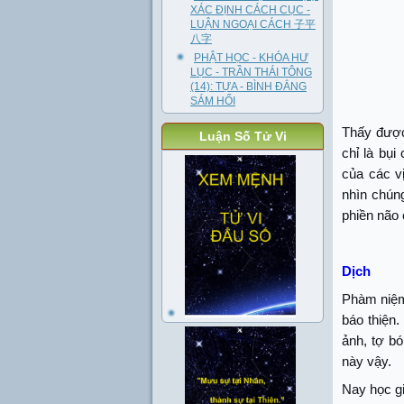
XÁC ĐỊNH CÁCH CỤC -
LUẬN NGOẠI CÁCH 子平
八字
PHẬT HỌC - KHÓA HƯ
LỤC - TRẦN THÁI TÔNG
(14): TỰA - BÌNH ĐẲNG
SÁM HỐI
Thấy được
Luận Số Tử Vi
chỉ là bụi
của các vị
nhìn chún
phiền não 
Dịch
Phàm niệm 
báo thiện
ảnh, tợ bó
này vậy.
Nay học g