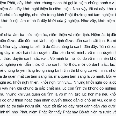
 niệm Phật, dấy khởi nhớ chúng sanh thì gọi là niệm chúng sanh v.v.
 niệm ác, dấy khởi nghĩ thiện là niệm thiện. Như vậy tất cả dấy khởi
là chủ của nghiệp, cho nên trong kinh Phật thường nói tam nghiệp: 
 khởi ở nội tâm mình là dấy khởi của ý nghiệp. Như vậy, khởi niệm
ác.
ể chia làm ba thứ: niệm ác, niệm thiện và niệm tịnh. Niệm ác bị d
hiện được dẫn đến nơi lành, niệm tịnh được dẫn sanh cõi tịnh. Ba 
t. Như vậy chúng ta biết rõ do đâu chúng ta sanh đến đây. Tôi nói xa
ng dạy mười hai nhân duyên, đầu tiên là vô minh, vô minh duyên 
, thức duyên danh sắc v.v... Vô minh là mờ tối, do vô minh nên khở
ó nghiệp nên dẫn thức đi thọ sanh. Từ thức mới có danh sắc, lục 
ể chúng ta yên lặng trong sáng bình tỉnh thì không có vô minh, nh
là đã quên mất cái tâm sáng rồi, mà quên tâm sáng là vô minh. Bởi 
ghĩ ác, khởi nghĩ thiện, khởi nghĩ tịnh v.v... Những khởi nghĩ đó là 
ì vậy nên khi chúng ta sắp chết mà lúc còn tỉnh thì không có nghiệ
 ra, nhưng khi vừa quên cái tỉnh là vô minh, tức lúc hôn mê nếu khở
ó có chư thiên hoặc thân nhân quyến thuộc dẫn đi chỗ an vui, đó là 
ghĩ ác thì thấy ngưu đầu ngục tốt lấy roi gậy rượt đánh dẫn vào đư
tịnh thì nhớ Phật, niệm Phật liền thấy Phật hay Bồ-tát hiện ra rước 