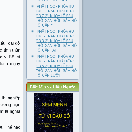
TƯ - TƯỚNG CHẾT
PHẬT HỌC - KHÓA HƯ
LỤC - TRẦN THÁI TÔNG
(13.7-2): KHÓA LỄ SÁU
THỜI SÁM HỐI - SÁM HỐI
TỘI CĂN Ý
PHẬT HỌC - KHÓA HƯ
LỤC - TRẦN THÁI TÔNG
(13.3-2): KHÓA LỄ SÁU
ấu, cái dở
THỜI SÁM HỐI - SÁM HỐI
c tinh thần
TỘI CĂN TAI
c vị Bồ-tát
PHẬT HỌC - KHÓA HƯ
LỤC - TRẦN THÁI TÔNG
ục rồi gây
(13.5-2): KHÓA LỄ SÁU
THỜI SÁM HỐI - SÁM HỐI
TỘI CĂN LƯỠI
Biết Mình - Hiểu Người
 thì nghiệp
gương hiện
h” là nghĩa
t. Thế nào