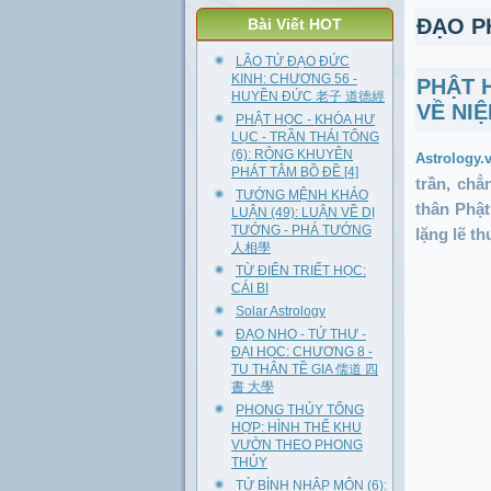
ĐẠO P
Bài Viết HOT
LÃO TỬ ĐẠO ĐỨC
KINH: CHƯƠNG 56 -
PHẬT H
HUYỀN ĐỨC 老子 道德經
VỀ NI
PHẬT HỌC - KHÓA HƯ
LỤC - TRẦN THÁI TÔNG
(6): RỘNG KHUYÊN
Astrology.
PHÁT TÂM BỒ ĐỀ [4]
trần, chẳ
TƯỚNG MỆNH KHẢO
thân Phật
LUẬN (49): LUẬN VỀ DỊ
TƯỚNG - PHÁ TƯỚNG
lặng lẽ t
人相學
TỪ ĐIỂN TRIẾT HỌC:
CÁI BI
Solar Astrology
ĐẠO NHO - TỨ THƯ -
ĐẠI HỌC: CHƯƠNG 8 -
TU THÂN TỀ GIA 儒道 四
書 大學
PHONG THỦY TỔNG
HỢP: HÌNH THỂ KHU
VƯỜN THEO PHONG
THỦY
TỬ BÌNH NHẬP MÔN (6):