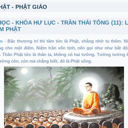
HẬT - PHẬT GIÁO
ỌC - KHÓA HƯ LỤC - TRẦN THÁI TÔNG (11): 
ỆM PHẬT
Bậc thượng trí thì tâm tức là Phật, chẳng nhờ tu thêm. N
-
vn
ng cho một điểm. Niệm trần vốn tịnh, nên gọi như như bất độ
. Thân Phật tức là thân ta, không có hai tướng. Tướng tướng 
hường còn, còn mà chẳng biết, đó là Phật sống.