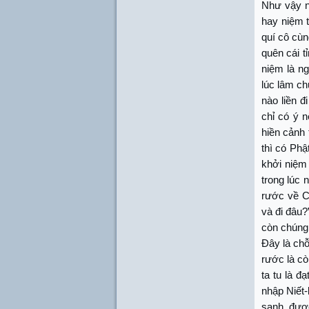
Như vậy n
hay niệm t
quí cô cùn
quên cái t
niệm là ng
lúc lâm ch
nào liền đ
chỉ có ý 
hiền cảnh 
thì có Phậ
khởi niệm 
trong lúc 
rước về Cự
và đi đâu?
còn chúng 
Đây là chỗ
rước là cò
ta tu là đ
nhập Niết-
sanh, được