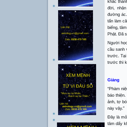
khắc thành
đời,
nhận 
đường ác. 
tấn làm c
biếng, tâm
Phật. Đã 
Người học
cầu sanh 
trước. Tại
trước thì 
Giảng
“Phàm niệm
báo thiện
ảnh, tợ bó
này vậy.”
Đây là mở
tâm dấy kh