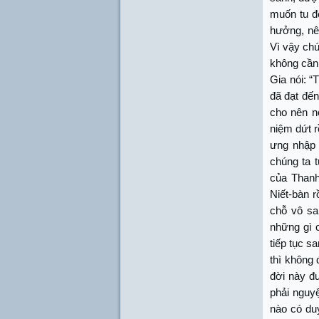
muốn tu đ
hưởng, nên
Vì vậy chú
không cần 
Gia nói: “
đã đạt đến
cho nên nó
niệm dứt r
ưng nhập 
chúng ta t
của Thanh
Niết-bàn r
chỗ vô sa
những gì 
tiếp tục s
thì không 
đời này đ
phải nguy
nào có du