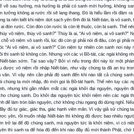
ể về sau hưởng, mà hưởng là phải có sanh mới hưởng, không sa
 tưởng không ai rước rồi sẽ lang thang. Đó là hiểu lầm rồi đâm ra
ng ta nên biết khi niệm dứt sạch yên tĩnh đó là Niết-bàn, là vô sanh, t
ai đón rước. Còn đón còn rước là còn lệ thuộc, còn bị sanh. Thế nê
Thùy vô niệm, thùy vô sanh?” Thùy là ai, “Ai vô niệm, ai vô sanh?” N
 chỗ vô niệm vô sanh rồi, lúc đó còn gì phải nói đi đâu, còn gì phải n
i: “Ai vô niệm, ai vô sanh?” Còn niệm tự nhiên còn sanh nơi này n
ồi thì sanh tử không còn. Nhưng với các vị Bồ-tát, các ngài không n
Niết-bàn sớm. Tại sao vậy? Bởi vì nếu trong đời này từ một phà
u được vô niệm rồi nhập Niết-bàn, như vậy chúng ta đã an trụ tro
 văn. Vì vậy nên cần phải độ sanh đến khi nào tất cả chúng san
ồi chúng ta mới nhập, đó mới gọi là Bồ-tát hạnh. Thế nên tuy các n
nh, nhưng khi gần nhắm mắt các ngài khởi đại nguyện, nguyện đ
cho chúng sanh. Do khởi đại nguyện tức khởi niệm nên các ngài t
anh để làm tròn bản nguyện, chớ không chịu ngang đó dừng nghỉ. Nế
đầy đủ tự giác, giác tha, giác hạnh viên mãn. Vì vậy giả sử chúng ta
ược yên, rồi muốn nhập Niết-bàn thì không độ được bao nhiêu ngườ
ện trở lại để độ chúng sanh, mà nguyện tức là khởi niệm, vì có ni
yên thì sanh ra để hóa độ đến khi nào đầy đủ mới thành Phật, chớ 