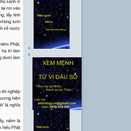
 thọ sanh ở
lại rơi vào
g, lấy tinh
không lười
anh về nước
niệm Phật,
hạ trí làm
ng dưới làm
 thì nghiệp
gương hiện
h’ là nghĩa
y, niệm là
h hiệu Phật