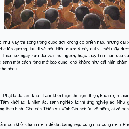
 như vậy thì sống trong cuộc đời không có phiền não, những cái x
 che lấp gương, lau đi sẽ hết. Hiểu được ý này quí vị mới thấy đượ
 Thiền sư ngày xưa đối với mọi người, hoặc thấy tinh thần của cá
g sanh một cách rộng mở bao dung, chớ không như cái nhìn phàm t
cho nhau.
Phật là do tâm khởi. Tâm khởi thiện thì niệm thiện, khởi niệm thiện
. Tâm khởi ác là niệm ác, sanh nghiệp ác thì ứng nghiệp ác. Như 
ng theo hình. Cho nên Thiền sư Vĩnh Gia nói: “ai vô niệm, ai vô san
iả muốn khởi chánh niệm để dứt ba nghiệp, cũng nhờ công niệm Phậ