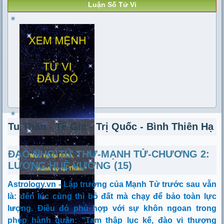
Luận Số Tử Vi
Tu Thân - Tề Gia - Trị Quốc - Bình Thiên Hạ
ĐẠO NHO-TỨ THƯ-MẠNH TỬ-CHƯƠNG 2:
LƯƠNG HUỆ VƯƠNG (15)
Astrology.vn -
Lập trường của Mạnh Tử trước sau vẫn
là: đến lúc cùng thì bỏ đất mà chạy để bảo toàn lực
lượng. Điều đó phù hợp với sự khôn ngoan trong
phép hành quân: “
Tam thập lục kế, đào vi thượng