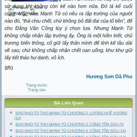
sử dụng khi không còn kế nào hơn nữa. Đó là kế cuối
cùng. Mặc dầu, Mạnh Tử có nêu ra lập trường của người
nào đó, “thà chịu chết, chứ không bỏ đất đai của tổ tiên”, để
cho Đằng Văn Công tùy ý chọn lựa. Nhưng Mạnh Tử
không chấp nhận lập trường ấy. Ông là một hiền triết, chủ
trương biến thông, cố giữ lấy thân mình để tính kế lâu dài
về sau; chứ không chấp nhận chết oan uổng, khư khư giữ
lấy tiết tháo hư danh, vô ích.
(t/h)
Hương Sơn Dã Phu
Trang trước
Trang sau
Bài Liên Quan
ĐẠO NHO-TỨ THƯ-MẠNH TỬ-CHƯƠNG 2: LƯƠNG HUỆ VƯƠNG
(14)
ĐẠO NHO-TỨ THƯ-MẠNH TỬ-CHƯƠNG 3: CÔNG TÔN SỬU (5)
ĐẠO NHO-TỨ THƯ-MẠNH TỬ-CHƯƠNG 4: CÔNG TÔN SỬU (14)