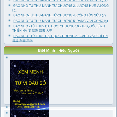
ĐẠO NHO-TỨ THƯ-MẠNH TỬ-CHƯƠNG 4: CÔNG TÔN SỬU (12)
ĐẠO NHO-TỨ THƯ-MẠNH TỬ-CHƯƠNG 2: LƯƠNG HUỆ VƯƠNG
(7)
ĐẠO NHO-TỨ THƯ-MẠNH TỬ-CHƯƠNG 4: CÔNG TÔN SỬU (7)
ĐẠO NHO-TỨ THƯ-MẠNH TỬ-CHƯƠNG 5: ĐẰNG VĂN CÔNG (4)
ĐẠO NHO - TỨ THƯ - ĐẠI HỌC: CHƯƠNG 10 - TRỊ QUỐC BÌNH
THIÊN HẠ [1] 儒道 四書 大學
ĐẠO NHO - TỨ THƯ - ĐẠI HỌC: CHƯƠNG 2 - CÁCH VẬT CHÍ TRI
儒道 四書 大學
Biết Mình - Hiểu Người