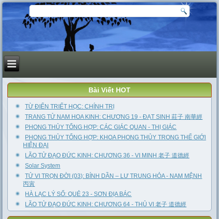
Bài Viết HOT
TỪ ĐIỂN TRIẾT HỌC: CHÍNH TRỊ
TRANG TỬ NAM HOA KINH: CHƯƠNG 19 - ĐẠT SINH 莊子 南華經
PHONG THỦY TỔNG HỢP: CÁC GIÁC QUAN - THỊ GIÁC
PHONG THỦY TỔNG HỢP: KHOA PHONG THỦY TRONG THẾ GIỚI
HIỆN ĐẠI
LÃO TỬ ĐẠO ĐỨC KINH: CHƯƠNG 36 - VI MINH 老子 道德經
Solar System
TỬ VI TRỌN ĐỜI (03): BÍNH DẦN – LƯ TRUNG HỎA - NAM MỆNH
丙寅
HÀ LẠC LÝ SỐ: QUẺ 23 - SƠN ĐỊA BÁC
LÃO TỬ ĐẠO ĐỨC KINH: CHƯƠNG 64 - THỦ VI 老子 道德經