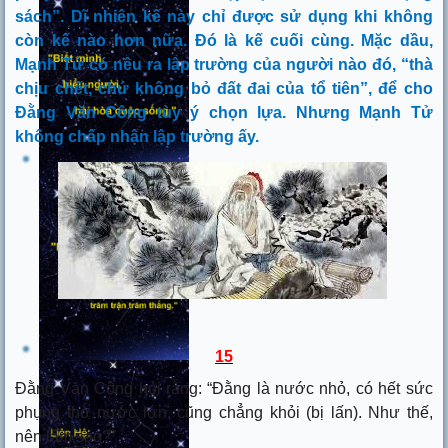
sách”
. Dĩ nhiên kế này chỉ được sử dụng khi không
còn kế nào hơn nữa. Đó là kế cuối cùng. Mặc dầu,
Mạnh Tử có nêu ra lập trường của người nào đó, “thà
chịu chết, chứ không bỏ đất đai của tổ tiên”, để cho
Đằng Văn Công tùy ý chọn lựa. Nhưng Mạnh Tử
không chấp nhận lập trường ấy.
15
Đằng Văn Công hỏi rằng: “Đằng là nước nhỏ, có hết sức
phụng thờ nước lớn, cũng chẳng khỏi (bị lấn). Như thế,
nên làm sao?”