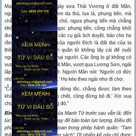
Mạnh Tử đáp rằng: “Ngày xưa Thái Vương ở đất Mân,
người Địch xâm lấn. Đem da thú, lụa là, phụng tiến, mà
chẳng khỏi bị lấn. Đem chó, ngựa phụng tiến mà chẳng
khỏi được. Đem châu ngọc phụng tiến, cũng chẳng khỏi
được. Ngài bèn dặn dò các cụ già lịch duyệt, báo cho họ
rằng: ‘Lòng ham muốn của người Địch là đất đai của ta
thôi. Ta có nghe: Người quân tử không lấy cái để nuôi
người (đất đai) mà làm hại người. Các ông lo gì không có
vua? Ta sắp bỏ đi.’ Bỏ đất Mân, vượt qua Lương Sơn, ngài
lập ấp dưới núi Kỳ mà ở. Người Mân nói: ‘Người có đức
nhân không thể bỏ được.’ Họ kéo theo ngài như đi chợ.
“Có người nói: ‘Coi giữ dòng tộc, chẳng được làm theo
khả năng của mình; đến chết, cũng đừng bỏ đi.’ Xin vua
chọn trong hai lập trường đó.”
Bình lược
:
Lập trường của Mạnh Tử trước sau vẫn là: đến
lúc cùng thì bỏ đất mà chạy để bảo toàn lực lượng. Điều đó
phù hợp với sự khôn ngoan trong phép hành quân: “
Tam
thập lục kế, đào vi thượng sách”
. Dĩ nhiên kế này chỉ được