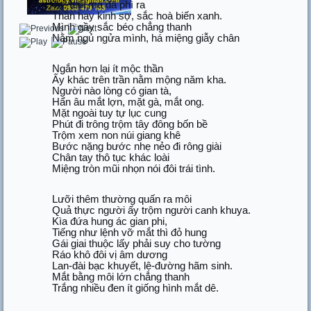
Trẻ tuổi mà đã phì ra
Thần hay kinh sợ, sắc hoà biến xanh.
Mình gầy sắc béo chẳng thanh
Nằm ngủ ngửa mình, há miệng giẫy chân
Ngắn hơn lại ít mộc thần
Ấy khác trên trần nằm mộng năm kha.
Người nào lòng có gian tà,
Hẩn âu mắt lợn, mặt gà, mắt ong.
Mặt ngoài tuy tự lục cung
Phút đi trông trộm tây đông bốn bề
Trộm xem non núi giang khê
Bước nặng bước nhẹ nẻo đi rông giài
Chân tay thô tục khác loài
Miệng tròn mũi nhọn nói đôi trái tình.
Lưỡi thêm thường quấn ra môi
Quả thực người ấy trộm người canh khuya.
Kìa đứa hung ác gian phi,
Tiếng như lệnh vỡ mắt thì đỏ hung
Gái giai thuộc lấy phải suy cho tường
Ráo khô đôi vị âm dương
Lan-đài bạc khuyết, lệ-đường hãm sinh.
Mắt bằng môi lớn chẳng thanh
Trắng nhiều đen ít giống hình mắt dê.