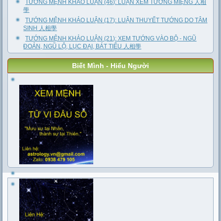
TƯỚNG MỆNH KHẢO LUẬN (46): LUẬN XEM TƯỚNG MIỆNG 人相
學
TƯỚNG MỆNH KHẢO LUẬN (17): LUẬN THUYẾT TƯỚNG DO TÂM
SINH 人相學
TƯỚNG MỆNH KHẢO LUẬN (21): XEM TƯỚNG VÀO BỘ - NGŨ
ĐOẢN, NGŨ LỘ, LỤC ĐẠI, BÁT TIỂU 人相學
Biết Mình - Hiểu Người