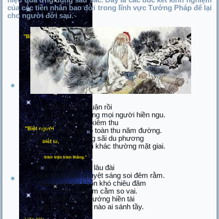
hiệu quả ứng dụng sâu sắc. Đây là các đúc kết kinh nghiệm
của các tiền nhân bao đời trong lĩnh vực Tướng Pháp để lại
cho người đời sau.
Ngũ hành ấy đã luận rồi
Trải xem mọi tướng mọi người hiền ngu.
Kìa người tài lộc kiêm thu
Nhân trung ngũ lộ toàn thu năm đường.
Những người tăng sãi du phương
Hình dong tựa gái khác thường mặt giai.
Kìa người hầu bá lâu đài
Mặt như mãn nguyệt sáng soi đêm rằm.
Những người khốn khó chiêu đăm
Mặt lớn mũi bé lẹm cằm so vai.
Nọ người khanh tướng hiền tài
Mặt vuông tai lớn nào ai sánh tầy.