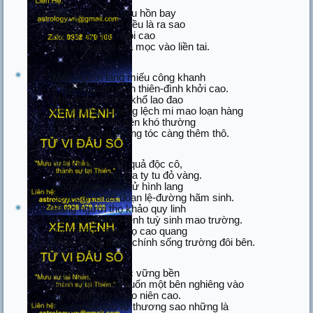
Nọ người dậm liễu hồn bay
Mặt lớn hầu hết đều là ra sao
Kìa ai ấn chịu ngôi cao
Hai xương gò má mọc vào liền tai.
Mấy người lang miếu công khanh
Phục-tê quán đính thiên-đình khởi cao.
Mấy người khốn khổ lao đao
Ấn-đường nghiêng lệch mi mao loạn hàng
Người nào bần tiện khó thường
Mỏng tại hẹp miệng tóc càng thêm thô.
Người nào quan quả độc cô,
Miệng như thổi lửa ty tu đỏ vàng.
Người nào khắc tử hình lang
Sơn-căn chiết đoạn lệ-đường hãm sinh.
Bằng người thọ khảo quy linh
Văn thâm pháp-lệnh tuỳ sinh mao trường.
Tỵ-lương, niên-thọ cao quang
Nhân-trung thâm chính sống trường đôi bên.
Ngồi như núi mọc vững bền
Nằm như cung cuốn một bên nghiêng vào
Ấy người thọ khảo niên cao.
Kìa người yểu tử thương sao những là