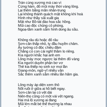
Trán cùng xương má cao vì
Cứng hàm, đỏ mũi mày thời vàng lông.
Lại thêm bằng mãn nhân-trung
Lại không thành quách mặt không khí hoà
Hình như thầy sãi xuất gia
Mặt như Bồ-tát đào hoa sắc hồng.
Mũi cao độc chủng cô phòng,
Ngoạ-tầm xanh sẫm hình dong âu sầu.
Không râu dù hoặc đỏ râu
Sơn-căn thấp nhỏ, tỵ đầu huyền châm.
Ấy tướng cô độc chiêu đăm
Chẳng có con cái nghĩ thầm lo riêng.
Kìa người khắc hại anh em
Lông mày mọc ngược lại thêm đỏ vàng
Kìa người duyên phận bơ vơ
Thê kia thiếp nọ sinh sơ mọi lần
Giang-môn, ngữ-vĩ nhiều văn
Sắc thêm xanh sẫm nhiều lần hãm gia.
Lông mày áp diện xem thô
Nốt ruồi ở giữa ai hồ biết ngay.
Sơn-căn lại có vệt dài
Niên-thọ cũng có một vài vệt ngang.
Hai má lộ xương ai đang
Mũi lớn mắt bé thế thường lạ nhau