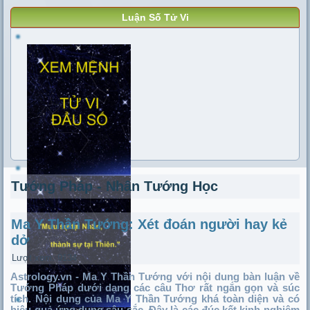
Luận Số Tử Vi
Tướng Pháp - Nhân Tướng Học
Ma Y Thần Tướng: Xét đoán người hay kẻ
dở
Lượt xem: 9134
Astrology.vn - Ma Y Thần Tướng với nội dung bàn luận về
Tướng Pháp dưới dạng các câu Thơ rất ngắn gọn và súc
tích. Nội dụng của Ma Y Thần Tướng khá toàn diện và có