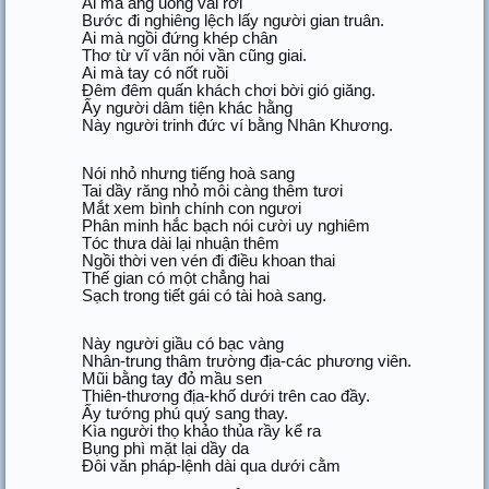
Ai mà ăng uống vãi rơi
Bước đi nghiêng lệch lấy người gian truân.
Ai mà ngồi đứng khép chân
Thơ từ vĩ vãn nói vần cũng giai.
Ai mà tay có nốt ruồi
Đêm đêm quấn khách chơi bời gió giăng.
Ấy người dâm tiện khác hằng
Này người trinh đức ví bằng Nhân Khương.
Nói nhỏ nhưng tiếng hoà sang
Tai dầy răng nhỏ môi càng thêm tươi
Mắt xem bình chính con ngươi
Phân minh hắc bạch nói cười uy nghiêm
Tóc thưa dài lại nhuận thêm
Ngồi thời ven vén đi điều khoan thai
Thế gian có một chẳng hai
Sạch trong tiết gái có tài hoà sang.
Này người giầu có bạc vàng
Nhân-trung thâm trường địa-các phương viên.
Mũi bằng tay đỏ mầu sen
Thiên-thương địa-khố dưới trên cao đầy.
Ấy tướng phú quý sang thay.
Kìa người thọ khảo thủa rầy kể ra
Bụng phì mặt lại dầy da
Đôi văn pháp-lệnh dài qua dưới cằm