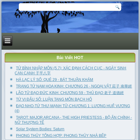
Bài Viết HOT
TỬ BÌNH NHẬP MÔN (5.7): XÁC ĐỊNH CÁCH CỤC - NGÀY SINH
CAN CANH 子平八字
HÀ LẠC LÝ SỐ: QUẺ 29 - BÁT THUẦN KHẢM
TRANG TỬ NAM HOA KINH: CHƯƠNG 26 - NGOẠI VẬT 莊子 南華經
LÃO TỬ ĐẠO ĐỨC KINH: CHƯƠNG 59 - THỦ ĐẠO 老子 道德經
TỬ VI ĐẨU SỐ: LUẬN TANG MÔN BẠCH HỔ
ĐẠO NHO-TỨ THƯ-MẠNH TỬ-CHƯƠNG 1: LƯƠNG HUỆ VƯƠNG
(4)
TAROT: MAJOR ARCANA - THE HIGH PRIESTESS - BỘ ẨN CHÍNH -
NỮ THƯỢNG TẾ
Solar System Bodies: Saturn
PHONG THỦY TỔNG HỢP: PHONG THỦY NHÀ BẾP