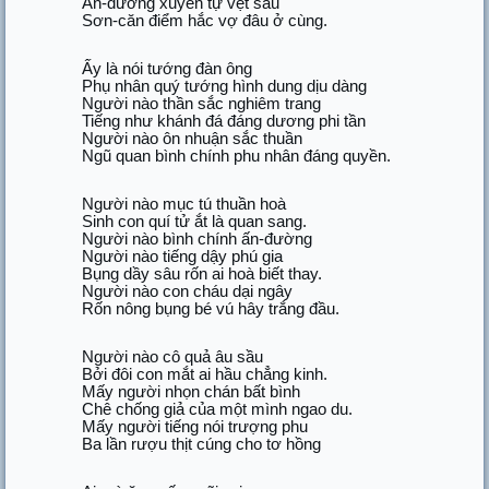
Ấn-đường xuyên tự vệt sâu
Sơn-căn điểm hắc vợ đâu ở cùng.
Ấy là nói tướng đàn ông
Phụ nhân quý tướng hình dung dịu dàng
Người nào thần sắc nghiêm trang
Tiếng như khánh đá đáng dương phi tần
Người nào ôn nhuận sắc thuần
Ngũ quan bình chính phu nhân đáng quyền.
Người nào mục tú thuần hoà
Sinh con quí tử ắt là quan sang.
Người nào bình chính ấn-đường
Người nào tiếng dậy phú gia
Bụng dầy sâu rốn ai hoà biết thay.
Người nào con cháu dại ngây
Rốn nông bụng bé vú hây trắng đầu.
Người nào cô quả âu sầu
Bởi đôi con mắt ai hầu chẳng kinh.
Mấy người nhọn chán bất bình
Chê chống giả của một mình ngao du.
Mấy người tiếng nói trượng phu
Ba lần rượu thịt cúng cho tơ hồng