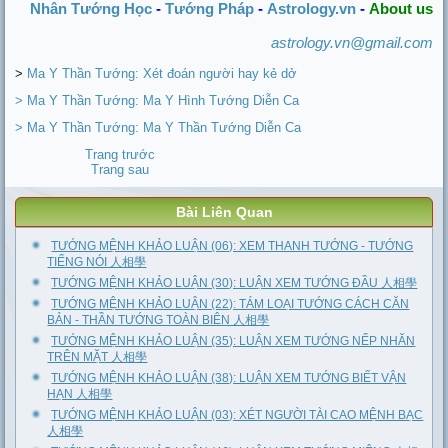
Nhân Tướng Học
-
Tướng Pháp
-
Astrology.vn
-
About us
astrology.vn@gmail.com
>
Ma Y Thần Tướng: Xét đoán người hay kẻ dở
> Ma Y Thần Tướng: Ma Y Hình Tướng Diễn Ca
> Ma Y Thần Tướng: Ma Y Thần Tướng Diễn Ca
Trang trước
Trang sau
Bài Liên Quan
TƯỚNG MỆNH KHẢO LUẬN (06): XEM THANH TƯỚNG - TƯỚNG
TIẾNG NÓI 人相學
TƯỚNG MỆNH KHẢO LUẬN (30): LUẬN XEM TƯỚNG ĐẦU 人相學
TƯỚNG MỆNH KHẢO LUẬN (22): TÁM LOẠI TƯỚNG CÁCH CĂN
BẢN - THẦN TƯỚNG TOÀN BIÊN 人相學
TƯỚNG MỆNH KHẢO LUẬN (35): LUẬN XEM TƯỚNG NẾP NHĂN
TRÊN MẶT 人相學
TƯỚNG MỆNH KHẢO LUẬN (38): LUẬN XEM TƯỚNG BIẾT VẬN
HẠN 人相學
TƯỚNG MỆNH KHẢO LUẬN (03): XÉT NGƯỜI TÀI CAO MỆNH BẠC
人相學