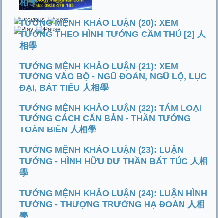
相學
TƯỚNG MỆNH KHẢO LUẬN (20): XEM
TƯỚNG THEO HÌNH TƯỚNG CẦM THÚ [2] 人
相學
TƯỚNG MỆNH KHẢO LUẬN (21): XEM
TƯỚNG VÀO BỘ - NGŨ ĐOẢN, NGŨ LỘ, LỤC
ĐẠI, BÁT TIỂU 人相學
TƯỚNG MỆNH KHẢO LUẬN (22): TÁM LOẠI
TƯỚNG CÁCH CĂN BẢN - THẦN TƯỚNG
TOÀN BIÊN 人相學
TƯỚNG MỆNH KHẢO LUẬN (23): LUẬN
TƯỚNG - HÌNH HỮU DƯ THẦN BẤT TÚC 人相
學
TƯỚNG MỆNH KHẢO LUẬN (24): LUẬN HÌNH
TƯỚNG - THƯỢNG TRƯỜNG HẠ ĐOẢN 人相
學