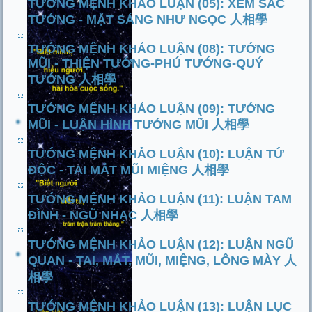
TƯỚNG MỆNH KHẢO LUẬN (05): XEM SẮC
TƯỚNG - MẶT SÁNG NHƯ NGỌC 人相學
TƯỚNG MỆNH KHẢO LUẬN (08): TƯỚNG
MŨI - THIỆN TƯỚNG-PHÚ TƯỚNG-QUÝ
TƯỚNG 人相學
TƯỚNG MỆNH KHẢO LUẬN (09): TƯỚNG
MŨI - LUẬN HÌNH TƯỚNG MŨI 人相學
TƯỚNG MỆNH KHẢO LUẬN (10): LUẬN TỨ
ĐỘC - TAI MẮT MŨI MIỆNG 人相學
TƯỚNG MỆNH KHẢO LUẬN (11): LUẬN TAM
ĐÌNH - NGŨ NHẠC 人相學
TƯỚNG MỆNH KHẢO LUẬN (12): LUẬN NGŨ
QUAN - TAI, MẮT, MŨI, MIỆNG, LÔNG MÀY 人
相學
TƯỚNG MỆNH KHẢO LUẬN (13): LUẬN LỤC