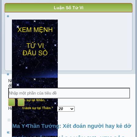
Luận Số Tử Vi
Nhập một phần của tiêu
đề
Hiển thị #
Ma Y Thần Tướng: Xét đoán người hay kẻ dở