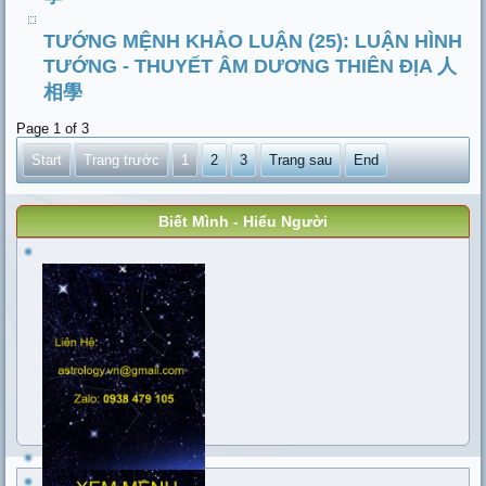
TƯỚNG MỆNH KHẢO LUẬN (25): LUẬN HÌNH
TƯỚNG - THUYẾT ÂM DƯƠNG THIÊN ĐỊA 人
相學
Page 1 of 3
Start
Trang trước
1
2
3
Trang sau
End
Biết Mình - Hiểu Người