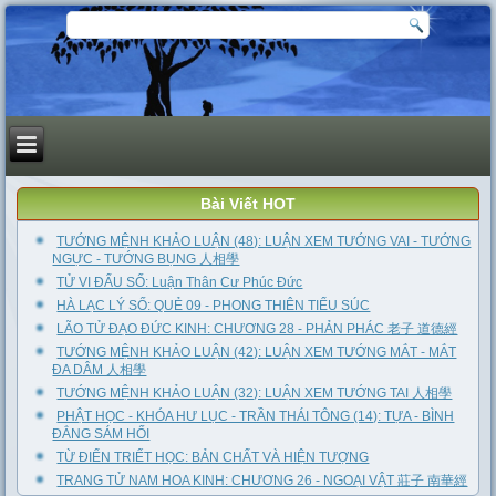
Bài Viết HOT
TƯỚNG MỆNH KHẢO LUẬN (48): LUẬN XEM TƯỚNG VAI - TƯỚNG
NGỰC - TƯỚNG BỤNG 人相學
TỬ VI ĐẨU SỐ: Luận Thân Cư Phúc Đức
HÀ LẠC LÝ SỐ: QUẺ 09 - PHONG THIÊN TIỂU SÚC
LÃO TỬ ĐẠO ĐỨC KINH: CHƯƠNG 28 - PHẢN PHÁC 老子 道德經
TƯỚNG MỆNH KHẢO LUẬN (42): LUẬN XEM TƯỚNG MẮT - MẮT
ĐA DÂM 人相學
TƯỚNG MỆNH KHẢO LUẬN (32): LUẬN XEM TƯỚNG TAI 人相學
PHẬT HỌC - KHÓA HƯ LỤC - TRẦN THÁI TÔNG (14): TỰA - BÌNH
ĐẲNG SÁM HỐI
TỪ ĐIỂN TRIẾT HỌC: BẢN CHẤT VÀ HIỆN TƯỢNG
TRANG TỬ NAM HOA KINH: CHƯƠNG 26 - NGOẠI VẬT 莊子 南華經