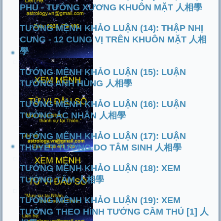
PHỦ - TƯỚNG XƯƠNG KHUÔN MẶT 人相學
TƯỚNG MỆNH KHẢO LUẬN (14): THẬP NHỊ
CUNG - 12 CUNG VỊ TRÊN KHUÔN MẶT 人相
學
TƯỚNG MỆNH KHẢO LUẬN (15): LUẬN
TƯỚNG ANH HÙNG 人相學
TƯỚNG MỆNH KHẢO LUẬN (16): LUẬN
TƯỚNG ÁC NHÂN 人相學
TƯỚNG MỆNH KHẢO LUẬN (17): LUẬN
THUYẾT TƯỚNG DO TÂM SINH 人相學
TƯỚNG MỆNH KHẢO LUẬN (18): XEM
TƯỚNG TÂM 人相學
TƯỚNG MỆNH KHẢO LUẬN (19): XEM
TƯỚNG THEO HÌNH TƯỚNG CẦM THÚ [1] 人