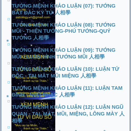
TƯỚNG MỆNH KHẢO LUẬN (07): TƯỚNG
BẤT ĐẮC KỲ TỬ 人相學
TƯỚNG MỆNH KHẢO LUẬN (08): TƯỚNG
MŨI - THIỆN TƯỚNG-PHÚ TƯỚNG-QUÝ
TƯỚNG 人相學
TƯỚNG MỆNH KHẢO LUẬN (09): TƯỚNG
MŨI - LUẬN HÌNH TƯỚNG MŨI 人相學
TƯỚNG MỆNH KHẢO LUẬN (10): LUẬN TỨ
ĐỘC - TAI MẮT MŨI MIỆNG 人相學
TƯỚNG MỆNH KHẢO LUẬN (11): LUẬN TAM
ĐÌNH - NGŨ NHẠC 人相學
TƯỚNG MỆNH KHẢO LUẬN (12): LUẬN NGŨ
QUAN - TAI, MẮT, MŨI, MIỆNG, LÔNG MÀY 人
相學