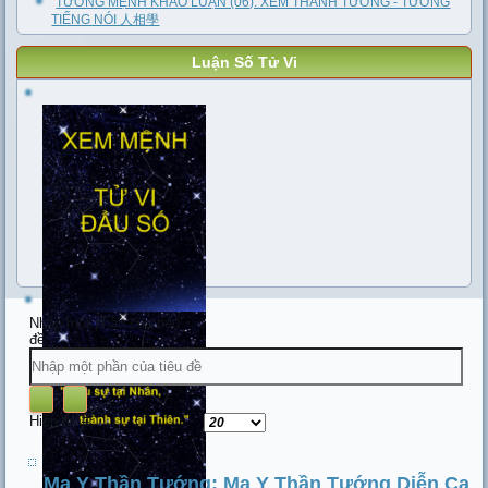
TƯỚNG MỆNH KHẢO LUẬN (06): XEM THANH TƯỚNG - TƯỚNG
TIẾNG NÓI 人相學
Luận Số Tử Vi
Nhập một phần của tiêu
đề
Hiển thị #
Ma Y Thần Tướng: Ma Y Thần Tướng Diễn Ca