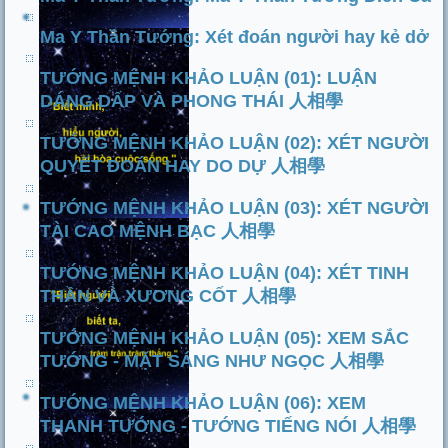
Ma Y Thần Tướng: Xét đoán người hay kẻ dở
TƯỚNG MỆNH KHẢO LUẬN (01): LUẬN
DÁNG DẤP VÀ PHONG THÁI 人相學
TƯỚNG MỆNH KHẢO LUẬN (02): XÉT NGƯỜI
QUYẾT ĐOÁN HAY DO DỰ 人相學
TƯỚNG MỆNH KHẢO LUẬN (03): XÉT NGƯỜI
TÀI CAO MỆNH BẠC 人相學
TƯỚNG MỆNH KHẢO LUẬN (04): XÉT TINH
THẦN VÀ XƯƠNG CỐT 人相學
TƯỚNG MỆNH KHẢO LUẬN (05): XEM SẮC
TƯỚNG - MẶT SÁNG NHƯ NGỌC 人相學
TƯỚNG MỆNH KHẢO LUẬN (06): XEM
THANH TƯỚNG - TƯỚNG TIẾNG NÓI 人相學