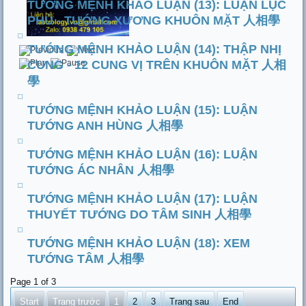
TƯỚNG MỆNH KHẢO LUẬN (13): LUẬN LỤC
PHỦ - TƯỚNG XƯƠNG KHUÔN MẶT 人相學
TƯỚNG MỆNH KHẢO LUẬN (14): THẬP NHỊ
CUNG - 12 CUNG VỊ TRÊN KHUÔN MẶT 人相
學
TƯỚNG MỆNH KHẢO LUẬN (15): LUẬN
TƯỚNG ANH HÙNG 人相學
TƯỚNG MỆNH KHẢO LUẬN (16): LUẬN
TƯỚNG ÁC NHÂN 人相學
TƯỚNG MỆNH KHẢO LUẬN (17): LUẬN
THUYẾT TƯỚNG DO TÂM SINH 人相學
TƯỚNG MỆNH KHẢO LUẬN (18): XEM
TƯỚNG TÂM 人相學
Page 1 of 3
Start
Trang trước
1
2
3
Trang sau
End