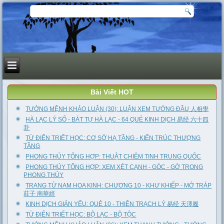
Bài Viết HOT
TƯỚNG MỆNH KHẢO LUẬN (30): LUẬN XEM TƯỚNG ĐẦU 人相學
HÀ LẠC LÝ SỐ - BÁT TỰ HÀ LẠC - 64 QUẺ KINH DỊCH 易经 六十四
卦
TỪ ĐIỂN TRIẾT HỌC: CƠ SỞ HẠ TẦNG - KIẾN TRÚC THƯỢNG
TẦNG
PHONG THỦY TỔNG HỢP: THUẬT CHIÊM TINH TRUNG QUỐC
PHONG THỦY TỔNG HỢP: XEM XÉT CẠNH - GÓC - GỜ TRONG
PHONG THỦY
TRANG TỬ NAM HOA KINH: CHƯƠNG 10 - KHƯ KHIẾP - MỞ TRÁP
莊子 南華經
KINH DỊCH GIẢN YẾU: QUẺ 10 - THIÊN TRẠCH LÝ 易经 天澤履
TỪ ĐIỂN TRIẾT HỌC: BỘ LẠC - BỘ TỘC