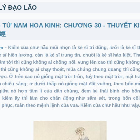
 LÝ ĐẠO LÃO
 TỬ NAM HOA KINH: CHƯƠNG 30 - THUYẾT K
華經
-
Kiếm của chư hầu mũi nhọn là kẻ sĩ trí dũng, lưỡi là kẻ sĩ t
.vn
 sĩ hiền lương, cán là kẻ sĩ trung tín, chuôi là kẻ sĩ hào kiệt. T
âm tới thì cũng không ai chống nổi, vung lên cao thì cũng không 
thì cũng không ai chạy thoát, múa chúng chung quang thì cũn
ược. Ở trên cao nó giống mặt trời tròn, tuỳ theo mặt trời, mặt tr
à chiếu sáng; ở dưới thấp nó giống mặt đất vuông, theo bốn 
giữa nó hợp tâm lí của dân chúng, đem lại thái bình cho bố
 kiếm ấy thì làm cho chấn động như sấm sét, trong bốn cõi
 phục, tuân theo mệnh lệnh của vua. Kiếm của chư hầu như vậy.