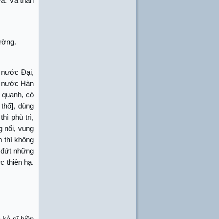
a. Và thần
ường.
 nước Đại,
à nước Hàn
 quanh, có
thổ], dùng
ì phù trì,
g nổi, vung
h thì không
 đứt những
 thiên hạ.
 kẻ sĩ hiền