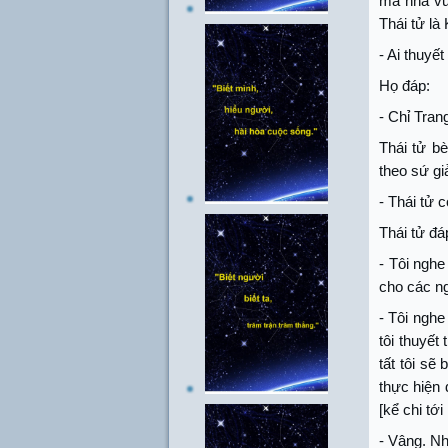
mà nhà vu
Thái tử là 
- Ai thuyế
Họ đáp:
- Chỉ Trang
Thái tử b
theo sứ giả
- Thái tử 
Thái tử đá
- Tôi nghe
cho các ng
- Tôi nghe
tôi thuyết
tất tôi sẽ
thực hiện 
[kể chi tớ
- Vâng. Nh