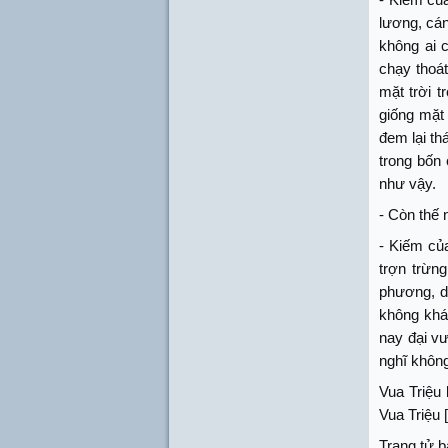
lương, cán
không ai c
chạy thoát
mặt trời t
giống mặt
đem lại th
trong bốn
như vậy.
- Còn thế
- Kiếm củ
trợn trừng
phương, d
không khá
nay đại vư
nghĩ khôn
Vua Triệu 
Vua Triệu 
Trang tử b