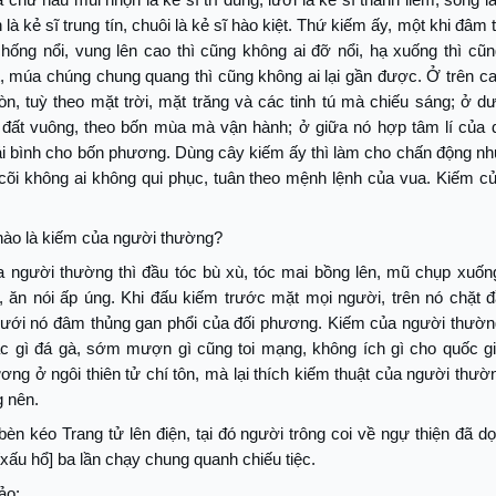
 là kẻ sĩ trung tín, chuôi là kẻ sĩ hào kiệt. Thứ kiếm ấy, một khi đâm t
hống nổi, vung lên cao thì cũng không ai đỡ nổi, hạ xuống thì cũ
, múa chúng chung quang thì cũng không ai lại gần được. Ở trên c
ròn, tuỳ theo mặt trời, mặt trăng và các tinh tú mà chiếu sáng; ở d
 đất vuông, theo bốn mùa mà vận hành; ở giữa nó hợp tâm lí của 
ái bình cho bốn phương. Dùng cây kiếm ấy thì làm cho chấn động n
 cõi không ai không qui phục, tuân theo mệnh lệnh của vua. Kiếm c
 nào là kiếm của người thường?
a người thường thì đầu tóc bù xù, tóc mai bồng lên, mũ chụp xuốn
, ăn nói ấp úng. Khi đấu kiếm trước mặt mọi người, trên nó chặt 
ưới nó đâm thủng gan phổi của đối phương. Kiếm của người thườn
c gì đá gà, sớm mượn gì cũng toi mạng, không ích gì cho quốc gi
ơng ở ngôi thiên tử chí tôn, mà lại thích kiếm thuật của người thườn
g nên.
bèn kéo Trang tử lên điện, tại đó người trông coi về ngự thiện đã dọ
[xấu hổ] ba lần chạy chung quanh chiếu tiệc.
ảo: