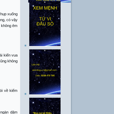
 chụp xuống
úng, có vậy
ệc không êm
ái kiến vua
 cũng không
nói về kiếm
t ngàn dặm