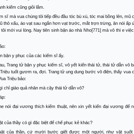
đánh kiếm cũng giỏi lắm.
m sĩ mà vua chúng tôi tiếp đều đầu tóc bù xù, tóc mai bồng lên, mũ
ũ thô xấu, áo vạt sau ngắn hơn vạt trước, mắt trợn trừng, ăn nói ấp 
tôi mới vui lòng. Nay tiên sinh bận áo nhà Nho[771] mà vô thì e vi
ảo:
xin bận y phục của các kiếm sĩ ấy.
u, Trang tử bận y phục kiếm sĩ, vô yết kiến thái tử, thái tử dẫn vô b
 Triệu tuốt gươm ra, đợi. Trang tử ung dung bước vô điện, thấy vua
Vua Triệu bảo:
gì chỉ giáo quả nhân mà cậy thái tử dẫn vô?
áp:
e nói đại vương thích kiếm thuật, nên xin yết kiến đại vương để 
ật của thầy có gì đặc biệt để chế phục kẻ khác?
uật của thần, cứ mười bước giết được một người, như vật suố