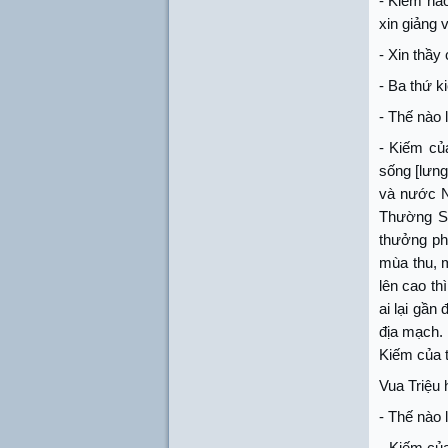
- Kiếm nà
xin giảng 
- Xin thầy
- Ba thứ k
- Thế nào 
- Kiếm củ
sống [lưn
và nước N
Thường Sơ
thưởng ph
mùa thu, m
lên cao th
ai lại gầ
địa mạch.
Kiếm của t
Vua Triệu 
- Thế nào 
- Kiếm của