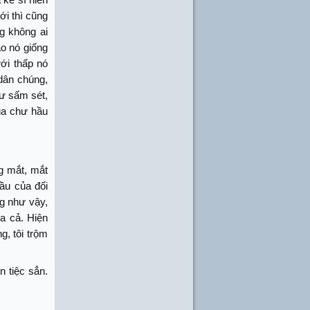
ới thì cũng
ng không ai
ao nó giống
ưới thấp nó
dân chúng,
hư sấm sét,
ủa chư hầu
g mắt, mắt
đầu của đối
g như vậy,
a cả. Hiện
g, tôi trộm
n tiệc sẳn.