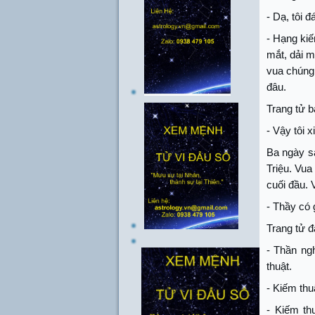
- Dạ, tôi 
- Hạng kiế
mắt, dải m
vua chúng 
đâu.
Trang tử b
- Vậy tôi 
Ba ngày sa
Triệu. Vua
cuối đầu. 
- Thầy có 
Trang tử đ
- Thần ngh
thuật.
- Kiếm thu
- Kiếm th