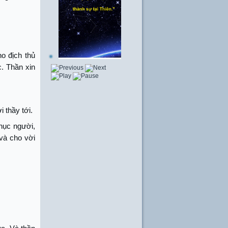
o địch thủ
c. Thần xin
 thầy tới.
chục người,
và cho vời