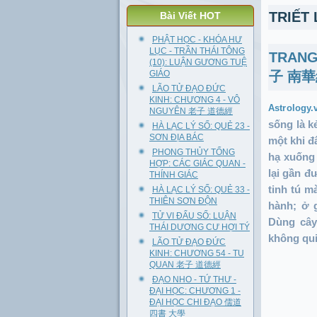
TRIẾT
Bài Viết HOT
PHẬT HỌC - KHÓA HƯ
LỤC - TRẦN THÁI TÔNG
TRANG
(10): LUẬN GƯƠNG TUỆ
GIÁO
子 南
LÃO TỬ ĐẠO ĐỨC
KINH: CHƯƠNG 4 - VÔ
Astrology
NGUYÊN 老子 道德經
sống là kẻ
HÀ LẠC LÝ SỐ: QUẺ 23 -
SƠN ĐỊA BÁC
một khi đ
PHONG THỦY TỔNG
hạ xuống 
HỢP: CÁC GIÁC QUAN -
lại gần đ
THÍNH GIÁC
tinh tú m
HÀ LẠC LÝ SỐ: QUẺ 33 -
THIÊN SƠN ĐỘN
hành; ở 
TỬ VI ĐẨU SỐ: LUẬN
Dùng cây
THÁI DƯƠNG CƯ HỢI TÝ
không qui
LÃO TỬ ĐẠO ĐỨC
KINH: CHƯƠNG 54 - TU
QUAN 老子 道德經
ĐẠO NHO - TỨ THƯ -
ĐẠI HỌC: CHƯƠNG 1 -
ĐẠI HỌC CHI ĐẠO 儒道
四書 大學