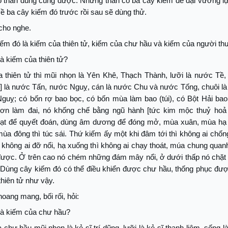
o thần dùng cũng được. Nhưng thần có ba cây kiếm để đại vương lự
về ba cây kiếm đó trước rồi sau sẽ dùng thử.
 cho nghe.
iếm đó là kiếm của thiên tử, kiếm của chư hầu và kiếm của người th
là kiếm của thiên tử?
a thiên tử thì mũi nhọn là Yên Khê, Thạch Thành, lưỡi là nước Tề,
g] là nước Tấn, nước Nguỵ, cán là nước Chu và nước Tống, chuôi l
guỵ; có bốn rợ bao bọc, có bốn mùa làm bao (túi), có Bột Hải bao
n làm đai, nó khống chế bằng ngũ hành [tức kim mộc thuỷ hoả 
ạt để quyết đoán, dùng âm dương để đóng mở, mùa xuân, mùa hạ th
ùa đông thì túc sái. Thứ kiếm ấy một khi đâm tới thì không ai chốn
ì không ai đỡ nổi, hạ xuống thì không ai chạy thoát, múa chung quan
n được. Ở trên cao nó chém những đám mây nổi, ở dưới thấp nó chặt
 Dùng cây kiếm đó có thể điều khiển được chư hầu, thống phục được
hiên tử như vậy.
hoang mang, bối rối, hỏi:
là kiếm của chư hầu?
 chư hầu mũi nhọn là kẻ sĩ trí dũng, lưỡi là kẻ sĩ thanh liêm, sống là