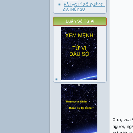
HÀ LẠC LÝ SỐ: QUẺ 07 -
ĐỊA THỦY SƯ
Luận Số Tử Vi
Xưa, vua V
người, ng