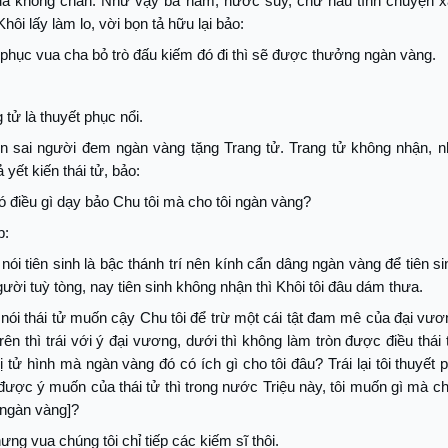
a không chán. Như vậy ba năm, nước suy, chư hầu tính chuyện 
Khôi lấy làm lo, vời bọn tả hữu lại bảo:
t phục vua cha bỏ trò đấu kiếm đó đi thì sẽ được thưởng ngàn vàng.
 tử là thuyết phục nổi.
èn sai người đem ngàn vàng tặng Trang tử. Trang tử không nhận, 
 yết kiến thái tử, bảo:
có điều gì dạy bảo Chu tôi mà cho tôi ngàn vàng?
p:
 nói tiên sinh là bậc thánh trí nên kính cẩn dâng ngàn vàng để tiên s
ười tuỳ tòng, nay tiên sinh không nhận thì Khôi tôi đâu dám thưa.
 nói thái tử muốn cậy Chu tôi để trừ một cái tật đam mê của đại vươ
 trên thì trái với ý đại vương, dưới thì không làm tròn được điều thái 
 bị tử hình mà ngàn vàng đó có ích gì cho tôi đâu? Trái lại tôi thuyết
được ý muốn của thái tử thì trong nước Triệu này, tôi muốn gì mà 
i ngàn vàng]?
ưng vua chúng tôi chỉ tiếp các kiếm sĩ thôi.