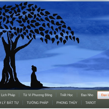
 Lịch Pháp
Tử Vi Phương Đông
Triết Học
Đạo Nho
Đạo 
 LÝ BÁT TỰ
TƯỚNG PHÁP
PHONG THỦY
TAROT