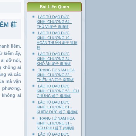
Bài Liên Quan
LÃO TỬ ĐẠO ĐỨC
KINH: CHƯƠNG 64 -
IẾM 莊
THỦ VI 老子 道德經
LÃO TỬ ĐẠO ĐỨC
KINH: CHƯƠNG 19 -
HOÀN THUẦN 老子 道德
hanh liêm,
經
hứ kiếm ấy,
LÃO TỬ ĐẠO ĐỨC
KINH: CHƯƠNG 24 -
ai đỡ nổi,
KHỔ ÂN 老子 道德經
g không ai
TRANG TỬ NAM HOA
ăng và các
KINH: CHƯƠNG 33 -
THIÊN HẠ 莊子 南華經
mùa mà vận
LÃO TỬ ĐẠO ĐỨC
n phương.
KINH: CHƯƠNG 53 - ÍCH
 không ai
CHỨNG 老子 道德經
LÃO TỬ ĐẠO ĐỨC
KINH: CHƯƠNG 61 -
KHIÊM ĐỨC 老子 道德經
TRANG TỬ NAM HOA
KINH: CHƯƠNG 31 -
NGƯ PHỦ 莊子 南華經
LÃO TỬ ĐẠO ĐỨC