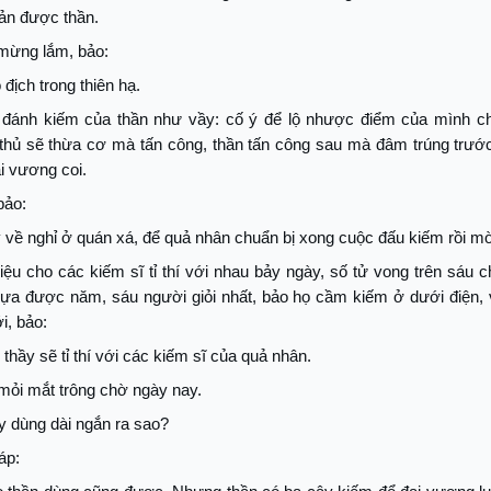
cản được thần.
 mừng lắm, bảo:
 địch trong thiên hạ.
 đánh kiếm của thần như vầy: cố ý để lộ nhược điểm của mình ch
 thủ sẽ thừa cơ mà tấn công, thần tấn công sau mà đâm trúng trướ
i vương coi.
bảo:
 về nghỉ ở quán xá, để quả nhân chuẩn bị xong cuộc đấu kiếm rồi mời
iệu cho các kiếm sĩ tỉ thí với nhau bảy ngày, số tử vong trên sáu 
lựa được năm, sáu người giỏi nhất, bảo họ cầm kiếm ở dưới điện, 
i, bảo:
thầy sẽ tỉ thí với các kiếm sĩ của quả nhân.
mỏi mắt trông chờ ngày nay.
y dùng dài ngắn ra sao?
áp: