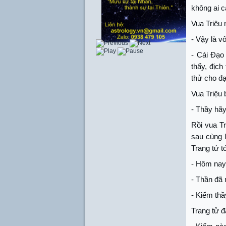
không ai 
Vua Triệu
- Vậy là vô
- Cái Đạo
thấy, địch
thử cho đạ
Vua Triệu 
- Thầy hãy
Rồi vua Tr
sau cùng 
Trang tử tớ
- Hôm nay 
- Thần đã 
- Kiếm thầ
Trang tử đ