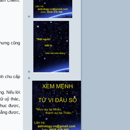
xâm chiếm.
nhưng cũng
inh chu cấp
ng. Nếu lời
tử uỷ thác,
 phục được,
chẳng được,