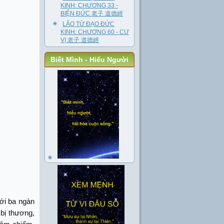
KINH: CHƯƠNG 33 -
BIỆN ĐỨC 老子 道德經
LÃO TỬ ĐẠO ĐỨC
KINH: CHƯƠNG 60 - CƯ
VỊ 老子 道德經
Biết Mình - Hiểu Người
tới ba ngàn
bị thương,