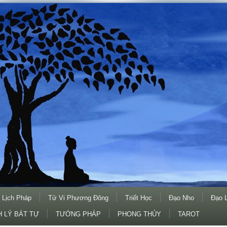
 Lịch Pháp
Tử Vi Phương Đông
Triết Học
Đạo Nho
Đạo 
 LÝ BÁT TỰ
TƯỚNG PHÁP
PHONG THỦY
TAROT