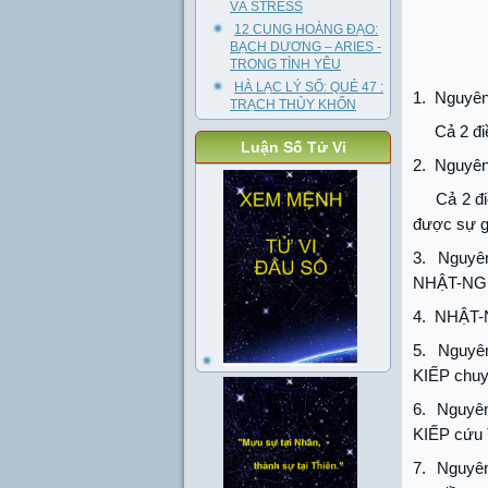
VÀ STRESS
12 CUNG HOÀNG ĐẠO:
BẠCH DƯƠNG – ARIES -
TRONG TÌNH YÊU
HÀ LẠC LÝ SỐ: QUẺ 47 :
1.
Nguyên
TRẠCH THỦY KHỐN
Cả 2 đi
Luận Số Tử Vi
2.
Nguyên
Cả 2 đ
được sự g
3.
Nguyên
NHẬT-NGU
4.
NHẬT-
5.
Nguyê
KIẾP chuy
6.
Nguyên
KIẾP cứu 
7.
Nguyên