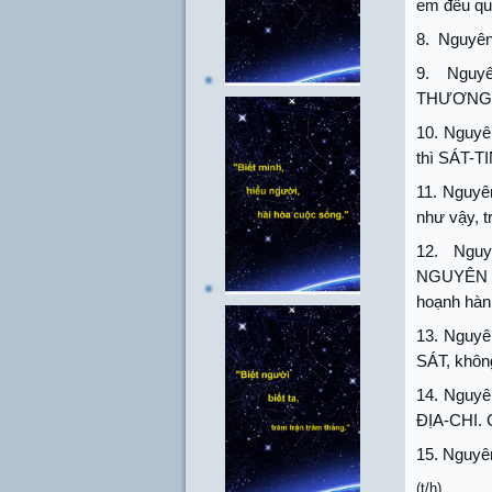
em đều qu
8.
Nguyên
9.
Nguy
THƯƠNG-Q
10. Nguyê
thì SÁT-T
11. Nguyê
như vậy, t
12.
Nguy
NGUYÊN 
hoạnh hàn
13. Nguy
SÁT, khôn
14. Nguyê
ĐỊA-CHI. 
15. Nguyên
(t/h)