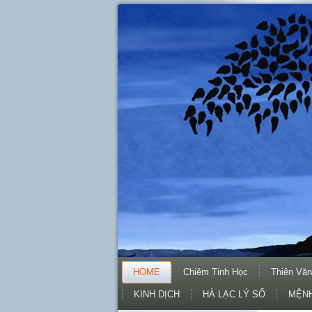
HOME
Chiêm Tinh Học
Thiên Văn
KINH DỊCH
HÀ LẠC LÝ SỐ
MỆNH