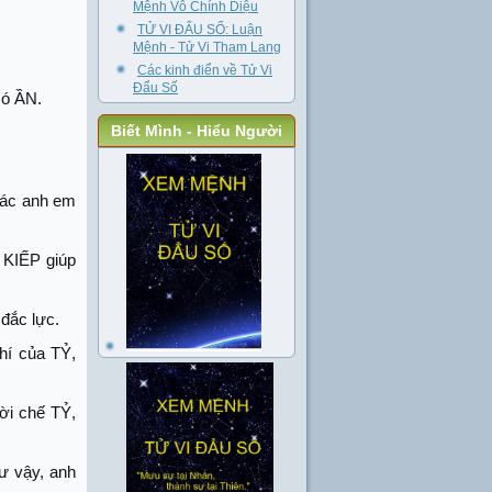
Mệnh Vô Chính Diệu
TỬ VI ĐẨU SỐ: Luận
Mệnh - Tử Vi Tham Lang
Các kinh điển về Tử Vi
Đẩu Số
ó ẦN.
Biết Mình - Hiểu Người
các anh em
 KIẾP giúp
đắc lực.
í của TỶ,
ời chế TỶ,
ư vậy, anh