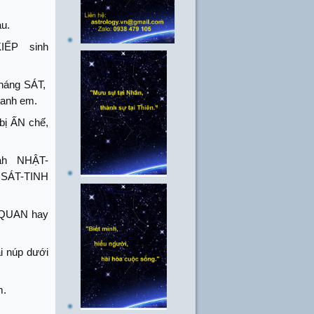
u.
KIẾP
sinh
háng SÁT,
 anh em.
ị ẤN chế,
ah
NHẬT-
SÁT-TINH
 QUAN hay
i núp dưới
m.