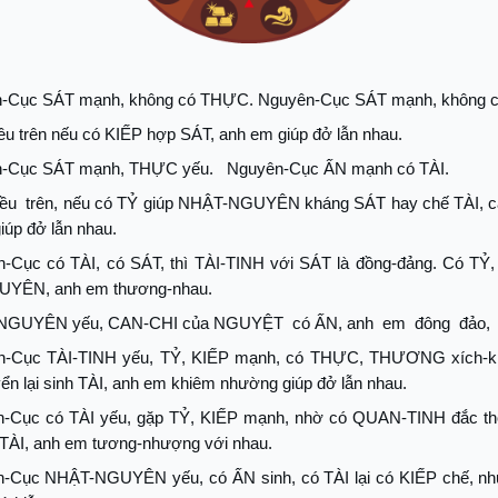
-Cục SÁT mạnh, không có THỰC. Nguyên-Cục SÁT mạnh, không c
ều trên nếu có KIẾP hợp SÁT, anh em giúp đở lẫn nhau.
-Cục SÁT mạnh, THỰC yếu.
Nguyên-Cục ẤN mạnh có TÀI.
iều
trên, nếu có TỶ giúp NHẬT-NGUYÊN kháng SÁT hay chế TÀI, 
iúp đở lẫn nhau.
-Cục có TÀI, có SÁT, thì TÀI-TINH với SÁT là đồng-đảng. Có TỶ,
YÊN, anh em thương-nhau.
NGUYÊN yếu, CAN-CHI của NGUYỆT
có ẤN, anh
em
đông
đảo,
n-Cục TÀI-TINH yếu, TỶ, KIẾP mạnh, có THỰC, THƯƠNG xích-kh
ển lại sinh TÀI, anh em khiêm nhường giúp đở lẫn nhau.
-Cục có TÀI yếu, gặp TỶ, KIẾP mạnh, nhờ có QUAN-TINH đắc th
TÀI, anh em tương-nhượng với nhau.
-Cục NHẬT-NGUYÊN yếu, có ẤN sinh, có TÀI lại có KIẾP chế, nh