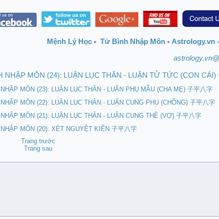
Mệnh Lý Học
-
Tử Bình Nhập Môn
-
Astrology.vn 
astrology.vn
H NHẬP MÔN (24): LUẬN LỤC THÂN - LUẬN TỬ TỨC (CON CÁ
 NHẬP MÔN (23): LUẬN LỤC THÂN - LUẬN PHỤ MẪU (CHA MẸ) 子平八字
 NHẬP MÔN (22): LUẬN LỤC THÂN - LUẬN CUNG PHU (CHỒNG) 子平八字
 NHẬP MÔN (21): LUẬN LỤC THÂN - LUẬN CUNG THÊ (VỢ) 子平八字
H NHẬP MÔN (20): XÉT NGUYỆT KIẾN 子平八字
Trang trước
Trang sau