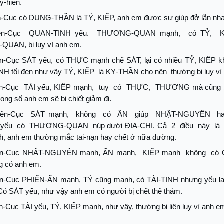
ý-hiễn.
-Cục có DỤNG-THẦN là TỶ, KIẾP, anh em được sự giúp đở lẫn nha
ên-Cục
QUAN-TINH yếu.
THƯƠNG-QUAN mạnh,
có TỶ,
UAN, bị lụy vì anh em.
n-Cục SÁT yếu, có THỰC mạnh chế SÁT, lại có nhiều TỶ, KIẾP k
INH tối đen như vậy TỶ, KIẾP
là KỴ-THẦN cho nên
thường bị lụy vì
n-Cục
TÀI yếu, KIẾP mạnh,
tuy
có
THỰC,
THƯƠNG mà cũng b
rong số anh em sẽ bị chiết giảm đi.
ên-Cục
SÁT mạnh,
không
có
ẤN
giúp
NHẬT-NGUYÊN
h
yếu
có
THƯƠNG-QUAN
núp dưới ĐỊA-CHI. Cả
2
điều
này
là
h, anh em thường mắc tai-nạn hay chết ở nữa đường.
ên-Cục NHẬT-NGUYÊN mạnh, ẤN mạnh,
KIẾP mạnh
không
có
g có anh em.
n-Cục PHIẾN-ẤN mạnh, TỶ cũng mạnh, có TÀI-TINH nhưng yếu lạ
Có SÁT yếu, như vậy anh em có người bị chết thê thảm.
-Cục TÀI yếu, TỶ, KIẾP mạnh, như vậy, thường bị liên lụy vì anh e