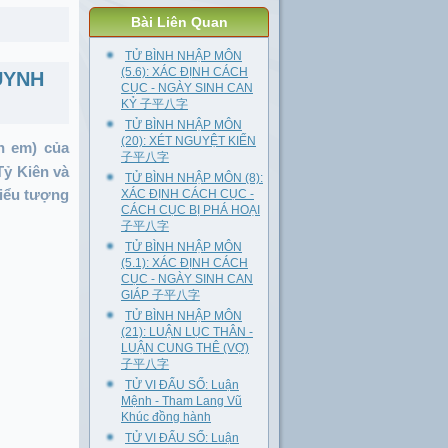
Bài Liên Quan
TỬ BÌNH NHẬP MÔN
(5.6): XÁC ĐỊNH CÁCH
UYNH
CỤC - NGÀY SINH CAN
KỶ 子平八字
TỬ BÌNH NHẬP MÔN
(20): XÉT NGUYỆT KIẾN
h em) của
子平八字
Tỷ Kiên và
TỬ BÌNH NHẬP MÔN (8):
biểu tượng
XÁC ĐỊNH CÁCH CỤC -
CÁCH CỤC BỊ PHÁ HOẠI
子平八字
TỬ BÌNH NHẬP MÔN
(5.1): XÁC ĐỊNH CÁCH
CỤC - NGÀY SINH CAN
GIÁP 子平八字
TỬ BÌNH NHẬP MÔN
(21): LUẬN LỤC THÂN -
LUẬN CUNG THÊ (VỢ)
子平八字
TỬ VI ĐẨU SỐ: Luận
Mệnh - Tham Lang Vũ
Khúc đồng hành
TỬ VI ĐẨU SỐ: Luận