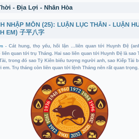
Thời - Địa Lợi - Nhân Hòa
NH NHẬP MÔN (25): LUẬN LỤC THÂN - LUẬN H
NH EM) 子平八字
Cát hung, thọ yểu, hối lận …liên quan tới Huynh Đệ (an
.vn -
liên quan tới trụ Tháng. Hai sao liên quan tới Huynh Đệ là sao 
Tài, trong đó sao Tỷ Kiên biểu tượng người anh, sao Kiếp Tài 
 em. Trụ tháng còn liên quan tới lệnh Tháng nên rất quan trọng.