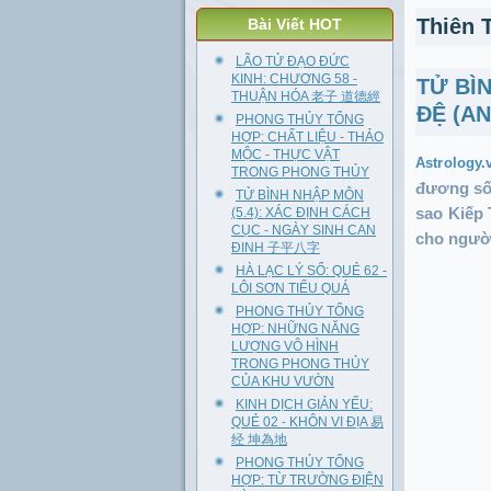
Thiên 
Bài Viết HOT
LÃO TỬ ĐẠO ĐỨC
KINH: CHƯƠNG 58 -
TỬ BÌ
THUẬN HÓA 老子 道德經
ĐỆ (A
PHONG THỦY TỔNG
HỢP: CHẤT LIỆU - THẢO
MỘC - THỰC VẬT
Astrology
TRONG PHONG THỦY
đương số 
TỬ BÌNH NHẬP MÔN
sao Kiếp 
(5.4): XÁC ĐỊNH CÁCH
CỤC - NGÀY SINH CAN
cho người
ĐINH 子平八字
HÀ LẠC LÝ SỐ: QUẺ 62 -
LÔI SƠN TIỂU QUÁ
PHONG THỦY TỔNG
HỢP: NHỮNG NĂNG
LƯỢNG VÔ HÌNH
TRONG PHONG THỦY
CỦA KHU VƯỜN
KINH DỊCH GIẢN YẾU:
QUẺ 02 - KHÔN VI ĐỊA 易
经 坤為地
PHONG THỦY TỔNG
HỢP: TỪ TRƯỜNG ĐIỆN