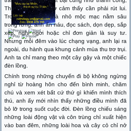
tranh, thỏa hiệp, thất bại cũng như thành công,
The Fool – Gã Khờ cảm thấy cần phải rút lui.
Trong một ngôi nhà nhỏ mộc mạc nằm sâu
trong rừng, anh ẩn náu, đọc sách, dọn dẹp, sắp
xếp, nghỉ ngơi hoặc chỉ đơn giản là suy tư.
Nhưng mỗi đêm vào lúc chạng vạng, anh lại ra
ngoài, du hành qua khung cảnh mùa thu trơ trụi.
Anh ta chỉ mang theo một cây gậy và một chiếc
đèn lồng.
Chính trong những chuyến đi bộ không ngừng
nghỉ từ hoàng hôn cho đến bình minh, chăm
chú và xem xét bất cứ thứ gì khiến mình thích
thú, anh ấy mới nhìn thấy những điều mình đã
bỏ lỡ trong suốt cuộc đời. Đèn lồng chiếu sáng
những loài động vật và côn trùng chỉ xuất hiện
vào ban đêm, những loài hoa và cây cỏ chỉ nở