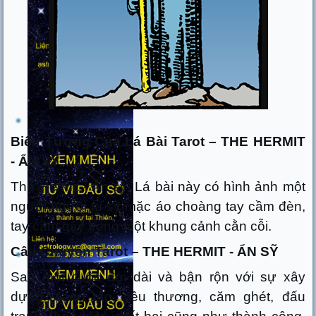
Biểu Tượng Của Lá Bài Tarot – THE HERMIT
- ẨN SỸ
The Hermit - Ẩn sỹ. Lá bài này có hình ảnh một
người người tu sỹ mặc áo choàng tay cầm đèn,
tay cầm gậy trong một khung cảnh cằn cỗi.
Câu Chuyện Tarot – THE HERMIT - ẨN SỸ
Sau một cuộc đời dài và bận rộn với sự xây
dựng, sáng tạo, yêu thương, căm ghét, đấu