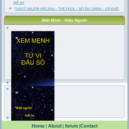
MÃ XA
TAROT: MAJOR ARCANA – THE FOOL – BỘ ẨN CHÍNH – GÃ KHỜ
Biết Mình - Hiểu Người
Home
|
About
|
forum
|
Contact