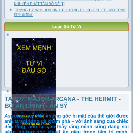
KHUYÊN PHÁT TÂM BỒ ĐỀ [1]
TRANG TỬ NAM HOA KINH: CHƯƠNG 10 - KHƯ KHIẾP - MỞ TRÁP
莊子 南華經
Luận Số Tử Vi
TAROT: MAJOR ARCANA - THE HERMIT -
BỘ ẨN CHÍNH - ẨN SỸ
Astrology.vn
:
Khi những góc bí mật của thế giới được
anh ta soi sáng và khám phá – với ánh sáng của chiếc
đèn lồng, anh ta cảm thấy rằng mình cũng đang soi
sáng những góc khuất ẩn giấu trong tâm trí mình.