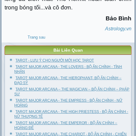
trong bóng tối...và cô đơn.
Bảo Bình
Astrology.vn
Trang sau
Bài Liên Quan
TAROT - LƯU Ý CHO NGƯỜI MỚI HỌC TAROT
TAROT: MAJOR ARCANA - THE LOVERS - BỘ ẨN CHÍNH - TÌNH
NHÂN
TAROT: MAJOR ARCANA - THE HIEROPHANT- BỘ ẨN CHÍNH –
ĐẠO SỸ
TAROT: MAJOR ARCANA – THE MAGICIAN – BỘ ẨN CHÍNH – PHÁP
SƯ
TAROT: MAJOR ARCANA - THE EMPRESS - BỘ ẨN CHÍNH - NỮ
HOÀNG
TAROT: MAJOR ARCANA - THE HIGH PRIESTESS - BỘ ẨN CHÍNH -
NỮ THƯỢNG TẾ
TAROT: MAJOR ARCANA - THE EMPEROR - BỘ ẨN CHÍNH –
HOÀNG ĐẾ
TAROT: MAJOR ARCANA - THE CHARIOT - BỘ ẨN CHÍNH - CHIẾN