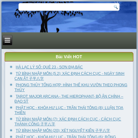
Bài Viết HOT
HÀ LẠC LÝ SỐ: QUẺ 23 - SƠN ĐỊA BÁC
TỬ BÌNH NHẬP MÔN (5.2): XÁC ĐỊNH CÁCH CỤC - NGÀY SINH
CAN ẤT 子平八字
PHONG THỦY TỔNG HỢP: HÌNH THỂ KHU VƯỜN THEO PHONG
THỦY
TAROT: MAJOR ARCANA - THE HIEROPHANT- BỘ ẨN CHÍNH –
ĐẠO SỸ
PHẬT HỌC - KHÓA HƯ LỤC - TRẦN THÁI TÔNG (8): LUẬN TỌA
THIỀN
TỬ BÌNH NHẬP MÔN (7): XÁC ĐỊNH CÁCH CỤC - CÁCH CỤC
THÀNH CÔNG 子平八字
TỬ BÌNH NHẬP MÔN (20): XÉT NGUYỆT KIẾN 子平八字
PHẬT HỌC - KHÓA HƯ LỤC - TRẦN THÁI TÔNG (6): RỘNG