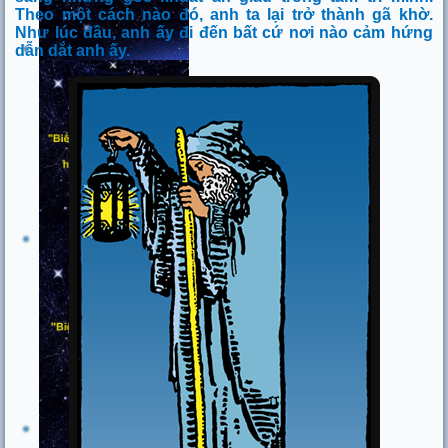
Theo một cách nào đó, anh ta lại trở thành gã khờ.
Như lúc đầu, anh ấy đi đến bất cứ nơi nào cảm hứng
dẫn dắt anh ấy.